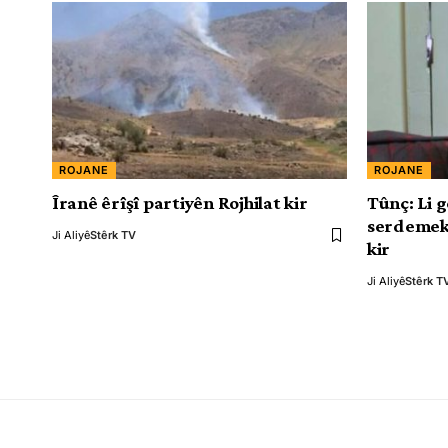
ROJANE
ROJANE
Îranê êrîşî partiyên Rojhilat kir
Tûnç: Li g
serdemeke
Ji Aliyê
Stêrk TV
kir
Ji Aliyê
Stêrk T