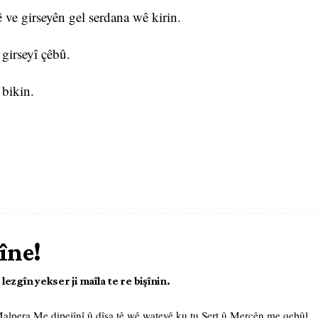
ê ve girseyên gel serdana wê kirin.
 girseyî çêbû.
 bikin.
îne!
ezgîn yekser ji maîla te re bişînin.
 Malpera Me
dipejînî û dîsa tê wê wateyê ku tu
Şert û Mercên me
qebûl