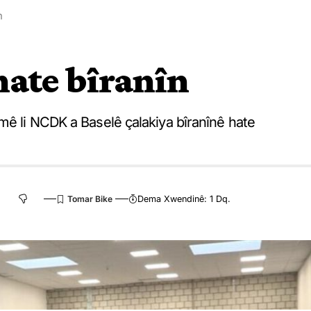
n
 hate bîranîn
mê li NCDK a Baselê çalakiya bîranînê hate
Dema Xwendinê: 1 Dq.