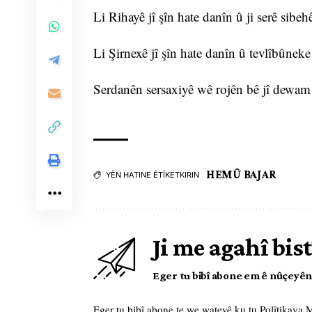
Li Rihayê jî şîn hate danîn û ji serê sibeh
Li Şirnexê jî şîn hate danîn û tevlîbûneke
Serdanên sersaxiyê wê rojên bê jî dewam
HEMÛ BAJAR
YÊN HATINE ÊTÎKETKIRIN
Ji me agahî bist
Eger tu bibî abone em ê nûçeyên l
Eger tu bibî abone te we wateyê ku tu
Polîtikaya