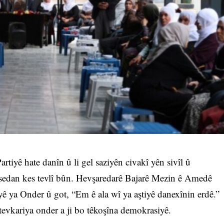
tiyê hate danîn û li gel saziyên civakî yên sivîl û
 sedan kes tevlî bûn. Hevşaredarê Bajarê Mezin ê Amedê
yê ya Onder û got, “Em ê ala wî ya aştiyê danexînin erdê.”
tevkariya onder a ji bo têkoşîna demokrasiyê.