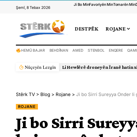
Ji Bo Min
Favoriyên Min
Tomarên Min
Şemî, 8 Tebax 2026
DESTPÊK
ROJANE
HEMÛ BAJAR
BEHDÎNAN
AMED
STENBOL
ENQERE
QAMI
Nûçeyên Lezgîn
Li Hewlêrê droneyên Îranê hatin xistin
Stêrk TV
>
Blog
>
Rojane
>
Ji bo Sirri Sureyya Onder li
ROJANE
Ji bo Sirri Surey