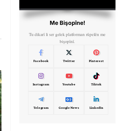
HD
00:00
Me Bişopîne!
Tu dikarî li ser gelek platforman rûpelên me
bişopînî.
Facebook
Twitter
Pinterest
Instagram
Youtube
Tiktok
Telegram
Google News
LinkedIn