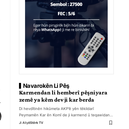
Navarokên Li Pêş
Karmendan li hemberî pêşniyara
zemê ya kêm dev ji kar berda
Di hevdîtinên hikûmeta AKP’ê yên têkildarî
Peymamên Kar ên Komî de ji karmend û teqawidan
…
Ji Aliyê
Stêrk TV