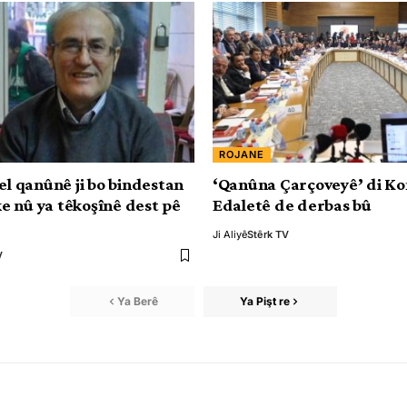
ROJANE
el qanûnê ji bo bindestan
‘Qanûna Çarçoveyê’ di K
 nû ya têkoşînê dest pê
Edaletê de derbas bû
Ji Aliyê
Stêrk TV
V
Ya Berê
Ya Pişt re