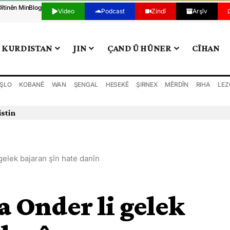
Dîtinên Min
Blog
Video
Podcast
Zindî
Arşîv
KURDISTAN
JIN
ÇAND Û HÛNER
CÎHAN
ŞLO
KOBANÊ
WAN
ŞENGAL
HESEKÊ
ŞIRNEX
MÊRDÎN
RIHA
LEZ
 gelek bajaran şîn hate danîn
ya Onder li gelek