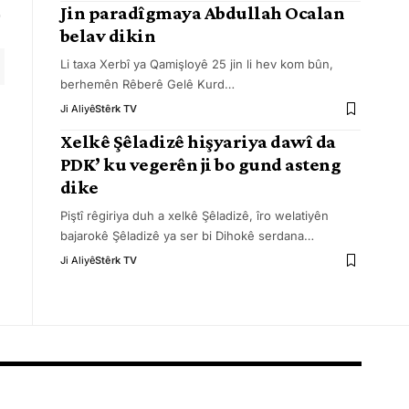
Jin paradîgmaya Abdullah Ocalan
belav dikin
Li taxa Xerbî ya Qamişloyê 25 jin li hev kom bûn,
berhemên Rêberê Gelê Kurd
…
Ji Aliyê
Stêrk TV
Xelkê Şêladizê hişyariya dawî da
PDK’ ku vegerên ji bo gund asteng
dike
Piştî rêgiriya duh a xelkê Şêladizê, îro welatiyên
bajarokê Şêladizê ya ser bi Dihokê serdana
…
Ji Aliyê
Stêrk TV