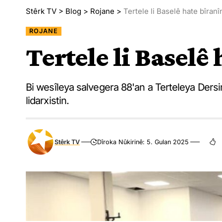
Stêrk TV
>
Blog
>
Rojane
>
Tertele li Baselê hate bîranî
ROJANE
Tertele li Baselê
Bi wesîleya salvegera 88'an a Terteleya Dersi
lidarxistin.
Stêrk TV
Dîroka Nûkirinê: 5. Gulan 2025