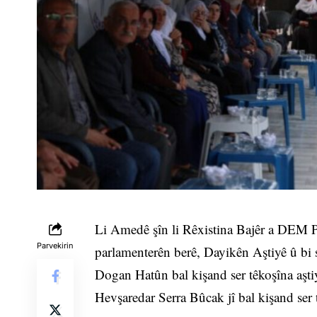
Li Amedê şîn li Rêxistina Bajêr a DEM Par
Parvekirin
parlamenterên berê, Dayikên Aştiyê û bi
Dogan Hatûn bal kişand ser têkoşîna aşti
Hevşaredar Serra Bûcak jî bal kişand ser 