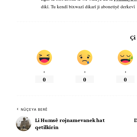
dikî. Tu kendî bixwazî dikarî ji abonetiyê derkevî
Çi
.
.
.
0
0
0
NÛÇEYA BERÊ
Li Humsê rojnamevanek hat
D
qetilkirin