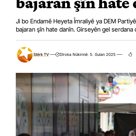
bajaran şîn hate
Ji bo Endamê Heyeta Îmraliyê ya DEM Partiyê 
bajaran şîn hate danîn. Girseyên gel serdana 
Stêrk TV
Dîroka Nûkirinê: 5. Gulan 2025