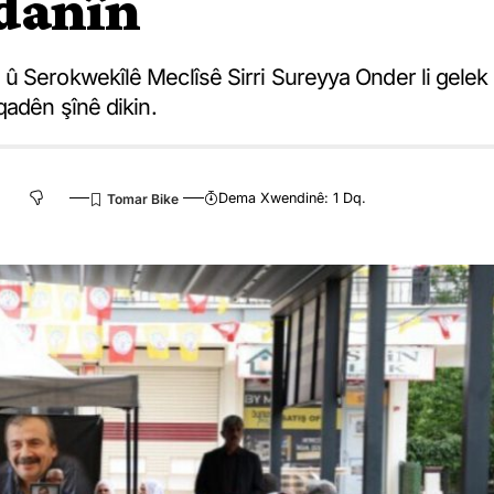
 danîn
û Serokwekîlê Meclîsê Sirri Sureyya Onder li gelek
qadên şînê dikin.
Dema Xwendinê: 1 Dq.