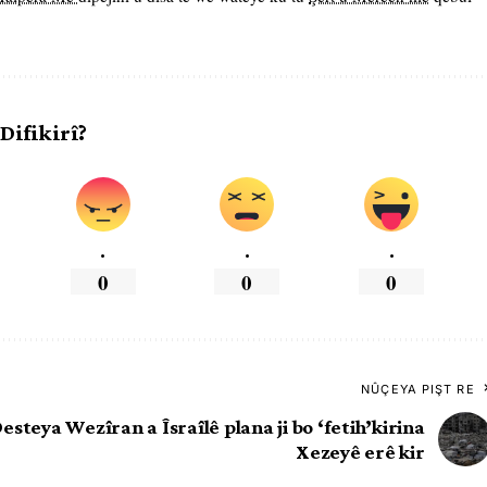
 Difikirî?
.
.
.
0
0
0
NÛÇEYA PIŞT RE
esteya Wezîran a Îsraîlê plana ji bo ‘fetih’kirina
Xezeyê erê kir