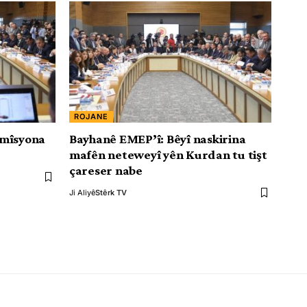
ROJANE
omîsyona
Bayhanê EMEP’î: Bêyî naskirina
mafên neteweyî yên Kurdan tu tişt
çareser nabe
Ji Aliyê
Stêrk TV