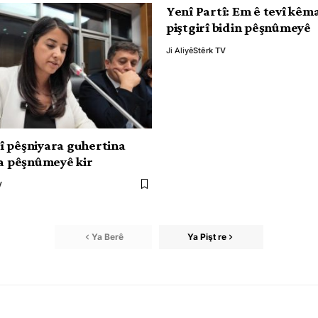
Yenî Partî: Em ê tevî kêm
piştgirî bidin pêşnûmeyê
Ji Aliyê
Stêrk TV
 pêşniyara guhertina
 a pêşnûmeyê kir
V
Ya Berê
Ya Pişt re