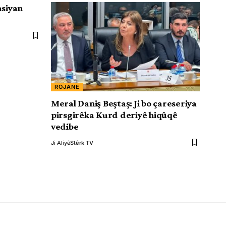
asiyan
ROJANE
Meral Daniş Beştaş: Ji bo çareseriya
pirsgirêka Kurd deriyê hiqûqê
vedibe
Ji Aliyê
Stêrk TV