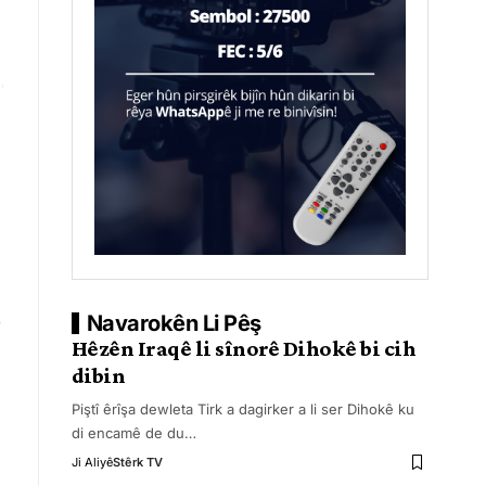
Navarokên Li Pêş
Hêzên Iraqê li sînorê Dihokê bi cih
dibin
Piştî êrîşa dewleta Tirk a dagirker a li ser Dihokê ku
di encamê de du
…
Ji Aliyê
Stêrk TV