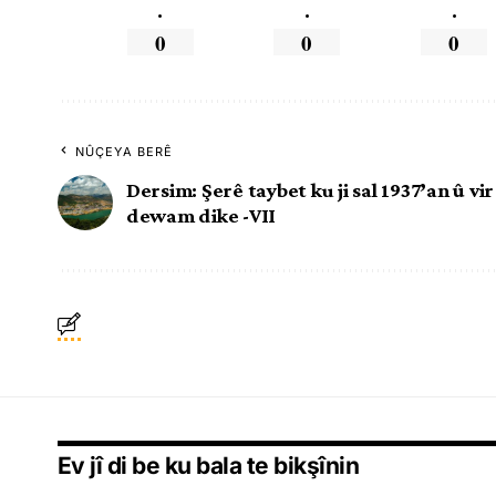
.
.
.
0
0
0
NÛÇEYA BERÊ
Dersim: Şerê taybet ku ji sal 1937’an û vi
dewam dike -VII
Ev jî di be ku bala te bikşînin