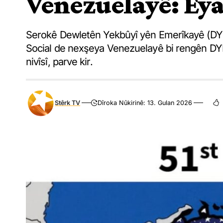
Venezuelayê: Eya
Serokê Dewletên Yekbûyî yên Emerîkayê (DYE)
Social de nexşeya Venezuelayê bi rengên DYE'
nivîsî, parve kir.
Stêrk TV
Dîroka Nûkirinê: 13. Gulan 2026