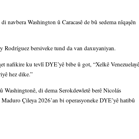
yê di navbera Washington û Caracasê de bû sedema nîqaşên
y Rodríguez bersiveke tund da van daxuyaniyan.
et nafikire ku tevlî DYE’yê bibe û got, “Xelkê Venezuelay
iyê hez dike.”
 û Washingtonê, di dema Serokdewletê berê Nicolás
û. Maduro Çileya 2026’an bi operasyoneke DYE’yê hatibû