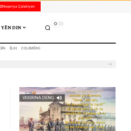
Neşeriya Çalakiyan
YÊN DIN
GÎN
ÊLIH
COLEMÊRG
VEKIRINA DENG