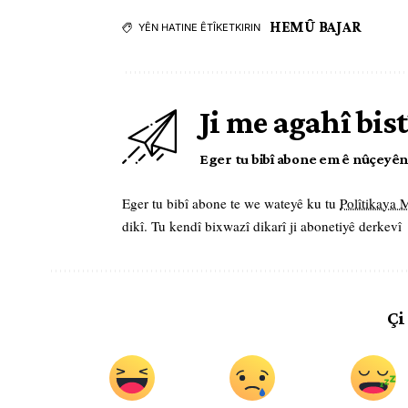
HEMÛ BAJAR
YÊN HATINE ÊTÎKETKIRIN
Ji me agahî bist
Eger tu bibî abone em ê nûçeyên l
Eger tu bibî abone te we wateyê ku tu
Polîtikaya
dikî. Tu kendî bixwazî dikarî ji abonetiyê derkevî
Çi