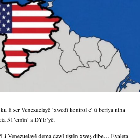
u li ser Venezuelayê ‘xwedî kontrol e’ û beriya niha
leta 51’emîn’ a DYE’yê.
“Li Venezuelayê dema dawî tiştên xweş dibe… Eyaleta