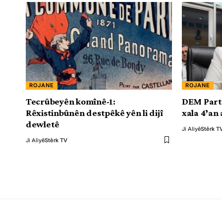
ROJANE
ROJANE
Tecrûbeyên komînê-1:
DEM Partî
Rêxistinbûnên destpêkê yên li dijî
xala 4’an
dewletê
Ji Aliyê
Stêrk T
Ji Aliyê
Stêrk TV