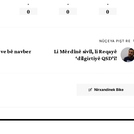
.
.
.
0
0
0
NÛÇEYA PIŞT RE
r ve bê navber
Li Mêrdînê sivîl, li Reqayê
‘dîlgirtiyê QSD’î!
Nirxandinek Bike