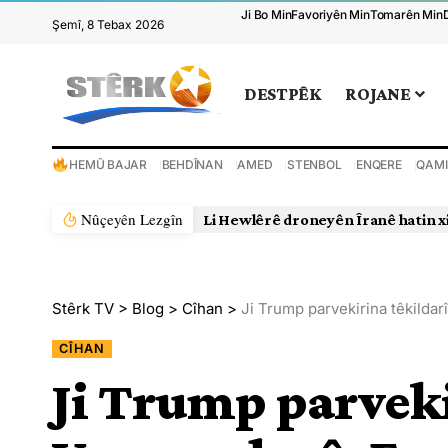
Ji Bo Min
Favoriyên Min
Tomarên Min
Şemî, 8 Tebax 2026
DESTPÊK
ROJANE
HEMÛ BAJAR
BEHDÎNAN
AMED
STENBOL
ENQERE
QAMI
Nûçeyên Lezgîn
Li Hewlêrê droneyên Îranê hatin x
Stêrk TV
>
Blog
>
Cîhan
>
Ji Trump parvekirina têkildar
CÎHAN
Ji Trump parveki