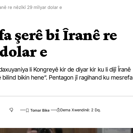
nê re nêzîkî 29 mîlyar dolar e
 şerê bi Îranê re
dolar e
uyaniya li Kongreyê kir de diyar kir ku li dijî Îranê
bilind bikin hene“. Pentagon jî ragihand ku mesrefa
Dema Xwendinê: 2 Dq.