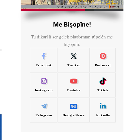
HD
00:50
Me Bişopîne!
Tu dikarî li ser gelek platforman rûpelên me
bişopînî.
Facebook
Twitter
Pinterest
Instagram
Youtube
Tiktok
Telegram
Google News
LinkedIn