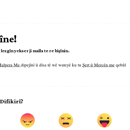
îne!
ezgîn yekser ji maîla te re bişînin.
 Malpera Me
dipejînî û dîsa tê wê wateyê ku tu
Şert û Mercên me
qebûl
 Difikirî?