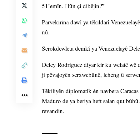
51’emîn. Hûn çi dibêjin?”
Parvekirina dawî ya têkildarî Venezuela
nû.
Serokdewleta demkî ya Venezuelayê Delc
Delcy Rodriguez diyar kir ku welatê wê q
ji pêvajoyên serxwebûnê, leheng û serwer
Têkiliyên dîplomatîk ên navbera Caracas
Maduro de ya beriya heft salan qut bûb
revandin.