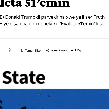
leta 51’emîn
 Donald Trump di parvekirina xwe ya li ser Truth
yê nîşan da û dîmenekî ku 'Eyaleta 51'emîn' li ser
Dema Xwendinê: 1 Dq.