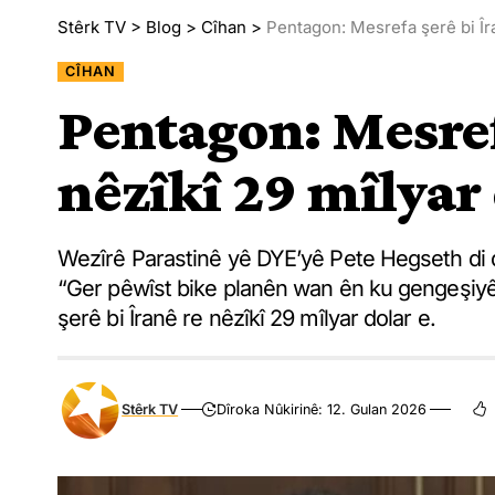
Stêrk TV
>
Blog
>
Cîhan
>
Pentagon: Mesrefa şerê bi Îra
CÎHAN
Pentagon: Mesrefa
nêzîkî 29 mîlyar 
Wezîrê Parastinê yê DYE’yê Pete Hegseth di dax
“Ger pêwîst bike planên wan ên ku gengeşiyê 
şerê bi Îranê re nêzîkî 29 mîlyar dolar e.
Stêrk TV
Dîroka Nûkirinê: 12. Gulan 2026