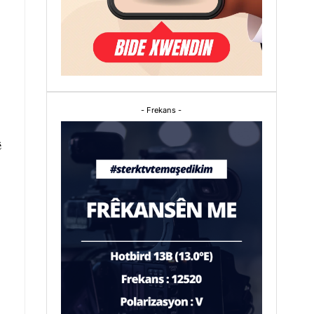
- Frekans -
ê