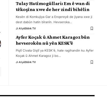
Tulay Hatîmogûllari: Em ê wan di
têkoşîna xwe de her zindî bihêlin
Kesên di Komkujiya Gar a Enqereyê de jiyana xwe ji
dest dabûn hatin bîranîn. Hevseroka
…
Ji Aliyê
Stêrk TV
Ayfer Koçak û Ahmet Karagoz bûn
hevserokên nû yên KESK’ê
Piştî Civata Giştî ya KESK'ê, hate ragihandin ku Ayfer
Koçak û Ahmet Karagoz ji bo
…
Ji Aliyê
Stêrk TV