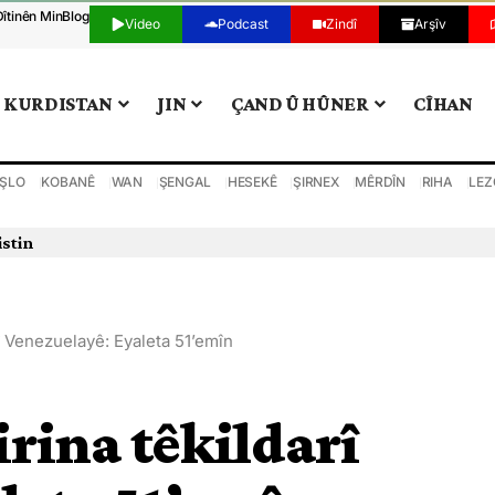
Dîtinên Min
Blog
Video
Podcast
Zindî
Arşîv
KURDISTAN
JIN
ÇAND Û HÛNER
CÎHAN
ŞLO
KOBANÊ
WAN
ŞENGAL
HESEKÊ
ŞIRNEX
MÊRDÎN
RIHA
LEZ
istin
î Venezuelayê: Eyaleta 51’emîn
rina têkildarî