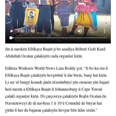
Jin û zarokên Efrîkaya Başûr ji bo azadiya Rêberê Gelê Kurd
Abdullah Ocalan çalakiyên cuda organîze kirin.
Edîtora Worksers World News Lara Reddy got, “Ji bo ku em li
Efrîkaya Başûr çalakiyên hevgirtinê li dar bixin, bang hat kirin.
Li ser vê bangê komek jinên rêxistinbûyî yên otonom yên bajarê
herî mezin a Efrîkaya Başûr li Johannesburg û Cape Townê
çalakî organîze kirin. Di çarçoveya çalakiyên Rojên Ocalan ên
Navneteweyî de di navbera 1 û 10’ê Cotmehê de biryar hat
girtin li her du bajaran çalakiyên hevpar bên lidar xistin.”