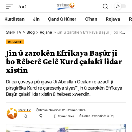
Aa
Kurdistan
Jin
Çand û Hûner
Cîhan
Rojava
R
Stêrk TV
>
Blog
>
Rojane
>
Jin û zarokên Efrîkaya Başûr ji bo Rêberê Gelê Kurd çalakî lidar xistin
ROJANE
Jin û zarokên Efrîkaya Başûr ji
bo Rêberê Gelê Kurd çalakî lidar
xistin
Di çarçoveya pêngava ‘Ji Abdullah Ocalan re azadî, ji
pirsgirêka Kurd re çareseriya siyasî’ jin û zarokên Efrîkaya
Başûr çalakî lidar xistin û helbest xwendin.
Stêrk TV
Dîroka Nûkirinê: 12. Cotmeh 2024
Dema Xwendinê: 3 Dq.