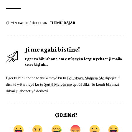
HEMÛ BAJAR
YÊN HATINE ÊTÎKETKIRIN
Ji me agahî bistîne!
Eger tu bibî abone em ê nûçeyên lezgîn yekser ji maîla
te re bişînin.
Eger tu bibî abone te we wateyê ku tu
Polîtikaya Malpera Me
dipejînî û
dîsa tê wê wateyê ku tu
Şert û Mercên me
qebûl dikî. Tu kendî bixwazî
dikarî ji abonetiyê derkevî
Çi Difikirî?