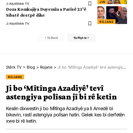
JIN
Ji Aliyê
Stêrk TV
Doza Komkujiya Duyemîn a Parîsê 23’ê
Sibatê destpê dike
ROJANE
Ji Aliyê
Stêrk TV
Ya Berê
Ya Pişt re
Stêrk TV
>
Blog
>
Rojane
>
Ji bo ‘Mîtînga Azadiyê’ tevî astengiya polîsan jî bi rê ketin
ROJANE
Ji bo ‘Mîtînga Azadiyê’ tevî
astengiya polîsan jî bi rê ketin
Kesên dixwestin ji bo Mîtînga Azadiyê ya li Amedê bi
bikevin, rastî astengiya polîsan hatin. Gelek kes bi derfetên
xwe bi rê ketin.