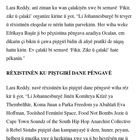
Lara Reddy, anî ziman ku wan çalakiyên xwe bi sernavê ‘Fikir,
zikr û çalakî’ organîze kirine û got, “Li Johannesburgê bi tevger
û rêxistinên eleqedar re nêrîn hatin parvekirin. Her wiha weke
Efrîkaya Başûr ji bo pêşxistina pêngava azadiya Ocalan, em
dikarin çi bikin û çawa piştgirî bidin di aliyê pratîkî de nîqaş
hatin kirin. Ev çalakî bi sernavê ‘Fikir, Zikr û çalakî’ hate
pêkanîn.”
RÊXISTINÊN KU PIŞTGIRÎ DANE PÊNGAVÊ
Lara Reddy, navê rêxistinên ku piştgirî dane pêngavê wiha rêz
kir û got, “Li Johannesburgê Jinên Komîteya Krîzê ya
Thembelîhle, Koma Jinan a Parka Freedom ya Abahlali Eva
Hoffman, Toolshed Femînîst Space, Food Not Bombs Jozie û
Cape Town Soundz of the South Hip Hop Anarchist Collective
û Rebel Sistahs piştgirî dan kampanyayê û dem, huner, peyam,
helbest û muzîka xwe û hezkirina xwe ya ji bo hevrêyên me û