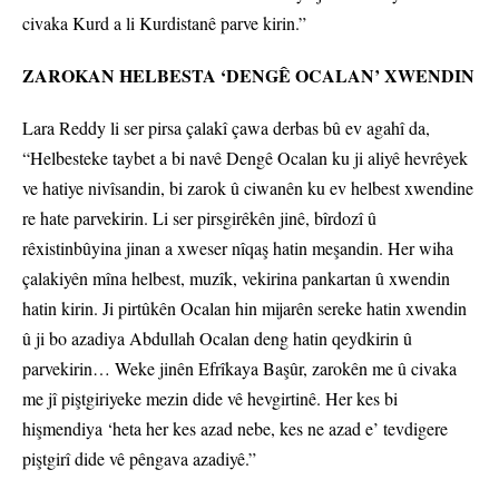
civaka Kurd a li Kurdistanê parve kirin.”
ZAROKAN HELBESTA ‘DENGÊ OCALAN’ XWENDIN
Lara Reddy li ser pirsa çalakî çawa derbas bû ev agahî da,
“Helbesteke taybet a bi navê Dengê Ocalan ku ji aliyê hevrêyek
ve hatiye nivîsandin, bi zarok û ciwanên ku ev helbest xwendine
re hate parvekirin. Li ser pirsgirêkên jinê, bîrdozî û
rêxistinbûyina jinan a xweser nîqaş hatin meşandin. Her wiha
çalakiyên mîna helbest, muzîk, vekirina pankartan û xwendin
hatin kirin. Ji pirtûkên Ocalan hin mijarên sereke hatin xwendin
û ji bo azadiya Abdullah Ocalan deng hatin qeydkirin û
parvekirin… Weke jinên Efrîkaya Başûr, zarokên me û civaka
me jî piştgiriyeke mezin dide vê hevgirtinê. Her kes bi
hişmendiya ‘heta her kes azad nebe, kes ne azad e’ tevdigere
piştgirî dide vê pêngava azadiyê.”