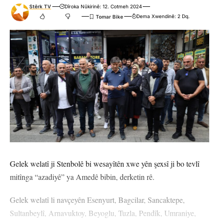
Stêrk TV
Dîroka Nûkirinê: 12. Cotmeh 2024
Dema Xwendinê: 2 Dq.
Gelek welatî ji Stenbolê bi wesayîtên xwe yên şexsî ji bo tevlî
mitînga “azadiyê” ya Amedê bibin, derketin rê.
Gelek welatî li navçeyên Esenyurt, Bagcilar, Sancaktepe,
Sultanbeylî, Arnavuktoy, Beyoglu, Tuzla, Pendîk, Umraniye,