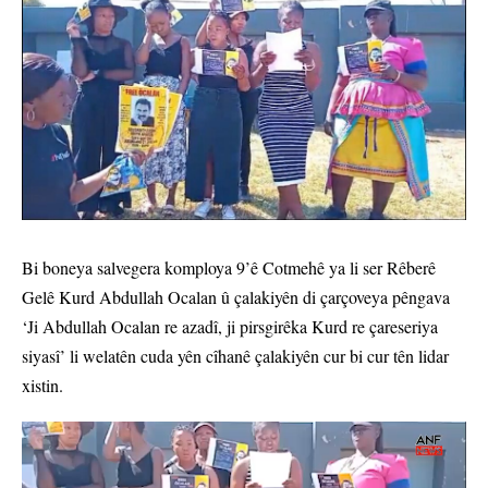
Bi boneya salvegera komploya 9’ê Cotmehê ya li ser Rêberê
Gelê Kurd Abdullah Ocalan û çalakiyên di çarçoveya pêngava
‘Ji Abdullah Ocalan re azadî, ji pirsgirêka Kurd re çareseriya
siyasî’ li welatên cuda yên cîhanê çalakiyên cur bi cur tên lidar
xistin.