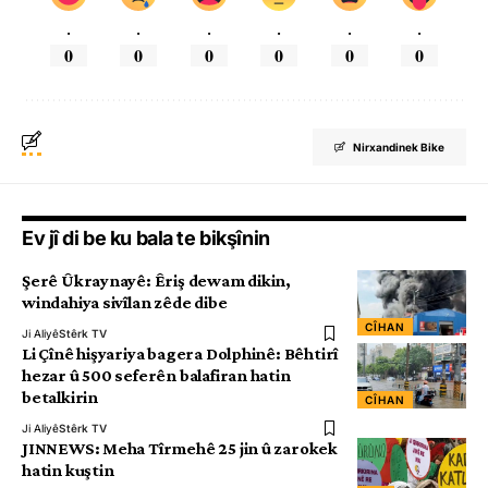
.
.
.
.
.
.
0
0
0
0
0
0
Nirxandinek Bike
Ev jî di be ku bala te bikşînin
Şerê Ûkraynayê: Êriş dewam dikin,
windahiya sivîlan zêde dibe
CÎHAN
Ji Aliyê
Stêrk TV
Li Çînê hişyariya bagera Dolphinê: Bêhtirî
hezar û 500 seferên balafiran hatin
betalkirin
CÎHAN
Ji Aliyê
Stêrk TV
JINNEWS: Meha Tîrmehê 25 jin û zarokek
hatin kuştin