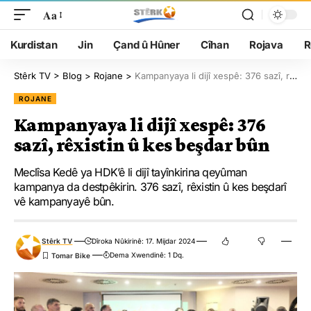
Aa
Kurdistan
Jin
Çand û Hûner
Cîhan
Rojava
R
Stêrk TV
>
Blog
>
Rojane
>
Kampanyaya li dijî xespê: 376 sazî, rêxistin û kes beşdar bûn
ROJANE
Kampanyaya li dijî xespê: 376
sazî, rêxistin û kes beşdar bûn
Meclîsa Kedê ya HDK’ê li dijî tayînkirina qeyûman
kampanya da destpêkirin. 376 sazî, rêxistin û kes beşdarî
vê kampanyayê bûn.
Stêrk TV
Dîroka Nûkirinê: 17. Mijdar 2024
Dema Xwendinê: 1 Dq.