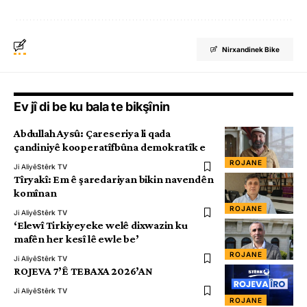
Nirxandinek Bike
Ev jî di be ku bala te bikşînin
Abdullah Aysû: Çareseriya li qada
çandiniyê kooperatîfbûna demokratîk e
ROJANE
Ji Aliyê
Stêrk TV
Tîryakî: Em ê şaredariyan bikin navendên
komînan
ROJANE
Ji Aliyê
Stêrk TV
‘Elewî Tirkiyeyeke welê dixwazin ku
mafên her kesî lê ewle be’
ROJANE
Ji Aliyê
Stêrk TV
ROJEVA 7’Ê TEBAXA 2026’AN
Ji Aliyê
Stêrk TV
ROJANE