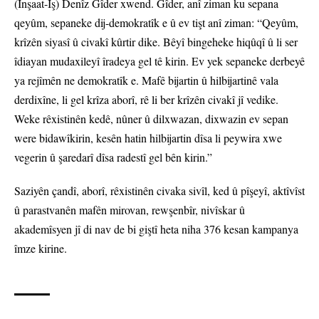
(Înşaat-Îş) Denîz Gîder xwend. Gîder, anî ziman ku sepana
qeyûm, sepaneke dij-demokratîk e û ev tişt anî ziman: “Qeyûm,
krîzên siyasî û civakî kûrtir dike. Bêyî bingeheke hiqûqî û li ser
îdiayan mudaxileyî îradeya gel tê kirin. Ev yek sepaneke derbeyê
ya rejîmên ne demokratîk e. Mafê bijartin û hilbijartinê vala
derdixîne, li gel krîza aborî, rê li ber krîzên civakî jî vedike.
Weke rêxistinên kedê, nûner û dilxwazan, dixwazin ev sepan
were bidawîkirin, kesên hatin hilbijartin dîsa li peywira xwe
vegerin û şaredarî dîsa radestî gel bên kirin.”
Saziyên çandî, aborî, rêxistinên civaka sivîl, ked û pîşeyî, aktîvîst
û parastvanên mafên mirovan, rewşenbîr, nivîskar û
akademîsyen jî di nav de bi giştî heta niha 376 kesan kampanya
îmze kirine.