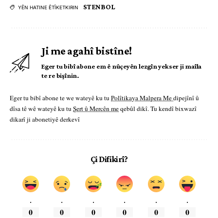
STENBOL
YÊN HATINE ÊTÎKETKIRIN
Ji me agahî bistîne!
Eger tu bibî abone em ê nûçeyên lezgîn yekser ji maîla
te re bişînin.
Eger tu bibî abone te we wateyê ku tu
Polîtikaya Malpera Me
dipejînî û
dîsa tê wê wateyê ku tu
Şert û Mercên me
qebûl dikî. Tu kendî bixwazî
dikarî ji abonetiyê derkevî
Çi Difikirî?
.
.
.
.
.
.
0
0
0
0
0
0