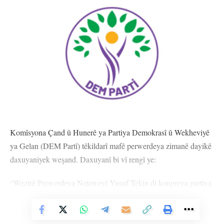
Komîsyona Çand û Hunerê ya Partiya Demokrasî û Wekheviyê
ya Gelan (DEM Partî) têkildarî mafê perwerdeya zimanê dayikê
daxuyaniyek weşand. Daxuyanî bi vî rengî ye:
“Wezîrê Perwerdeya Neteweyî Yusuf Tekin di kongreya partiya
xwe ya Navçeya Navendî ya Êlihê de îdia kir ku endamên
Partiya DEMê rê li ber vekirina kursên Kurdî û dersên hilbijêrkî
Vê Nûçeyê Bixwîne
yên Kurdî digirin û dîsa ji ber astengkirina Partiya DEMê dersên