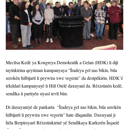
Meclîsa Kedê ya Kongreya Demokratîk a Gelan (HDK) li dijî
tayînkirina qeyûman kampanyaya “Îradeya gel nas bikin, bila
serokên hilbijartî li peywira xwe vegerin” da destpêkirin. HDK’ê
têkildarî kampanyayê li Hill Otelê daxuyanî da. Rêxistinên kedê,
sendîka û partiyên siyasî tevlî bûn.
Di daxuyaniyê de pankarta “Îradeya gel nas bikin, bila serokên
hilbijartî li peywira xwe vegerin” hate dliqandin. Daxuyanî ji
hêla Berpirsyarê Rêxistinkirinê yê Sendîkaya Karkerên Înşaetê