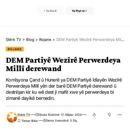
Ya Berê
Ya Pişt re
Stêrk TV
>
Blog
>
Rojane
>
DEM Partiyê Wezîrê Perwerdeya Millî derewand
ROJANE
DEM Partiyê Wezîrê Perwerdeya
Millî derewand
Komîsyona Çand û Hunerê ya DEM Partiyê îdîayên Wezîrê
Perwerdeya Millî yên der barê DEM Partiyê derewand û
destnîşan kir ku wê dest ji mafê xwe yê perwerdeya bi
zimanê dayikê bernedin.
Stêrk TV
Dîroka Nûkirinê: 17. Mijdar 2024
Dema Xwendinê: 5 Dq.