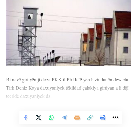
Bi navê girtiyên ji doza PKK û PAJK’ê yên li zindanên dewleta
Tirk Denîz Kaya daxuyaniyek têkildarî çalakiya girtiyan a li dijî
tecrîdê daxuyaniyek da.
Di daxuyaniyê de hate ragihandin ku girtiyan mîna her demê bi
rengekî rêxistinî tevlî pêngava ‘Azadî ji Rêber Apo re, çareserî ji
Vê Nûçeyê Bixwîne
pirsgirêka Kurd re’ bûn û hate gotin, “Li gel zext, şert û mercên
giran û her cûre êrişan, li dijî tecrîda girankirî ya li ser Rêbertî, bi