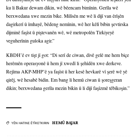
ku li Bakur dewam dikin, wê bêencam bimînin. Gerîla wê
berxwedana xwe mezin bike. Milîsên me wê li dijî van êrîşên
dagirkerî û îmhayê, bêdeng nemînin, wê her kêlî bibin şevtirska
dijminê faşîst û piştevanên wê, wê metropolên Tirkiyeyê
veguherînin guloka agir.”
KBDH’ê ev tişt jî got: “Di serî de ciwan, divê gelê me hem biçe
herêmên operasyonê û hem jî xwedî li şehîdên xwe derkeve.
Rejîma AKP-MHP’ê ya faşîst û her kesê hevkarê vî şerê wê yê
qirêj, wê hesabê bidin. Em bang li hemû ciwan û şoreşgeran
dikin; berxwedana gerîla mezin bikin û li dijî faşîzmê têbikoşin.”
HEMÛ BAJAR
YÊN HATINE ÊTÎKETKIRIN