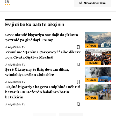
Nirxandinek Bike
Ev jî di be ku bala te bikşînin
Greenlandê hişyariya sondajê da şîrketa
petrolê ya girêdayî Trump
CÎHAN
Ji Aliyê
Stêrk TV
Pêşnûme ‘Qanûna Çarçoveyê’ sibe dikeve
roja Civata Giştî ya Meclîsê
ROJANE
Ji Aliyê
Stêrk TV
Şerê Ûkraynayê: Êriş dewam dikin,
windahiya sivîlan zêde dibe
CÎHAN
Ji Aliyê
Stêrk TV
Li Çînê hişyariya bagera Dolphinê: Bêhtirî
hezar û 500 seferên balafiran hatin
betalkirin
CÎHAN
Ji Aliyê
Stêrk TV