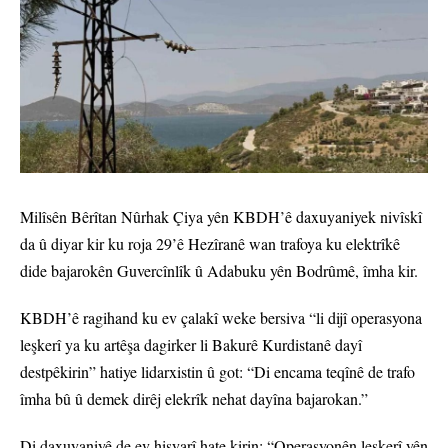
Milîsên Bêrîtan Nûrhak Çiya yên KBDH’ê daxuyaniyek nivîskî
da û diyar kir ku roja 29’ê Hezîranê wan trafoya ku elektrîkê
dide bajarokên Guvercînlîk û Adabuku yên Bodrûmê, îmha kir.
KBDH’ê ragihand ku ev çalakî weke bersiva “li dijî operasyona
leşkerî ya ku artêşa dagirker li Bakurê Kurdistanê dayî
destpêkirin” hatiye lidarxistin û got: “Di encama teqînê de trafo
îmha bû û demek dirêj elekrîk nehat dayîna bajarokan.”
Di daxuyaniyê de ev hişyarî hate kirin: “Operasyonên leşkerî yên