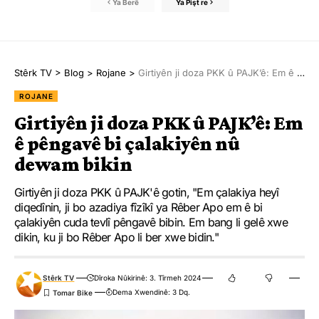
Ya Berê
Ya Pişt re
Stêrk TV
>
Blog
>
Rojane
>
Girtiyên ji doza PKK û PAJK’ê: Em ê pêngavê bi çalakiyên nû dewam bikin
ROJANE
Girtiyên ji doza PKK û PAJK’ê: Em
ê pêngavê bi çalakiyên nû
dewam bikin
Girtiyên ji doza PKK û PAJK'ê gotin, "Em çalakiya heyî
diqedînin, ji bo azadiya fîzîkî ya Rêber Apo em ê bi
çalakiyên cuda tevlî pêngavê bibin. Em bang li gelê xwe
dikin, ku ji bo Rêber Apo li ber xwe bidin."
Stêrk TV
Dîroka Nûkirinê: 3. Tîrmeh 2024
Dema Xwendinê: 3 Dq.