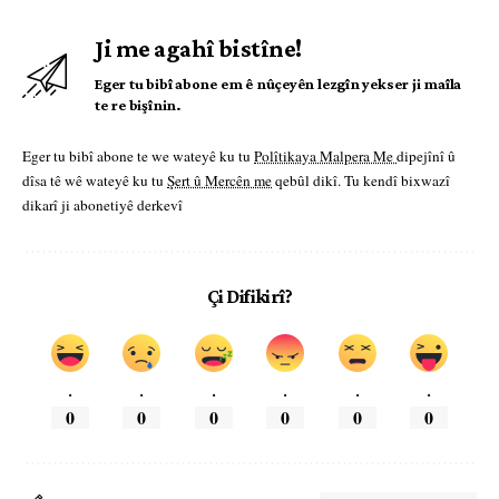
Ji me agahî bistîne!
Eger tu bibî abone em ê nûçeyên lezgîn yekser ji maîla
te re bişînin.
Eger tu bibî abone te we wateyê ku tu
Polîtikaya Malpera Me
dipejînî û
dîsa tê wê wateyê ku tu
Şert û Mercên me
qebûl dikî. Tu kendî bixwazî
dikarî ji abonetiyê derkevî
Çi Difikirî?
.
.
.
.
.
.
0
0
0
0
0
0