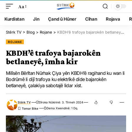
Aa
Kurdistan
Jin
Çand û Hûner
Cîhan
Rojava
R
Stêrk TV
>
Blog
>
Rojane
>
KBDH’ê trafoya bajarokên betlaneyê, îmha kir
ROJANE
KBDH’ê trafoya bajarokên
betlaneyê, îmha kir
Milîsên Bêrîtan Nûrhak Çiya yên KBDH’ê ragihand ku wan li
Bodrûmê li dijî trafoya ku elektrîkê dide bajarokên
betlaneyê, çalakiya sabotajê lidar xist.
Stêrk TV
Dîroka Nûkirinê: 3. Tîrmeh 2024
Dema Xwendinê: 1 Dq.