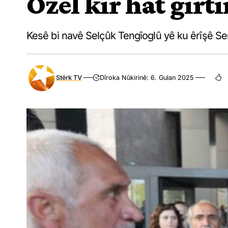
Ozel kir hat girti
Kesê bi navê Selçûk Tengîoglû yê ku êrîşê Sero
Stêrk TV
Dîroka Nûkirinê: 6. Gulan 2025