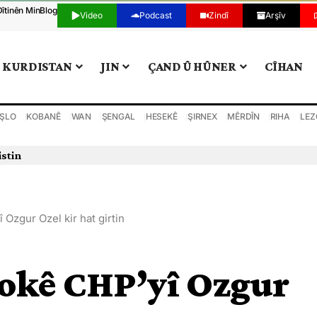
Dîtinên Min
Blog
Video
Podcast
Zindî
Arşîv
KURDISTAN
JIN
ÇAND Û HÛNER
CÎHAN
ŞLO
KOBANÊ
WAN
ŞENGAL
HESEKÊ
ŞIRNEX
MÊRDÎN
RIHA
LEZ
istin
Ozgur Ozel kir hat girtin
rokê CHP’yî Ozgur