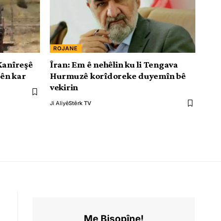
ROJANE
 Kanîreşê
Îran: Em ê nehêlin ku li Tengava
ên kar
Hurmuzê korîdoreke duyemîn bê
vekirin
Ji Aliyê
Stêrk TV
Me Bişopîne!