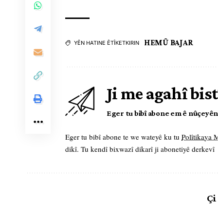
HEMÛ BAJAR
YÊN HATINE ÊTÎKETKIRIN
Ji me agahî bist
Eger tu bibî abone em ê nûçeyên l
Eger tu bibî abone te we wateyê ku tu
Polîtikaya
dikî. Tu kendî bixwazî dikarî ji abonetiyê derkevî
Çi