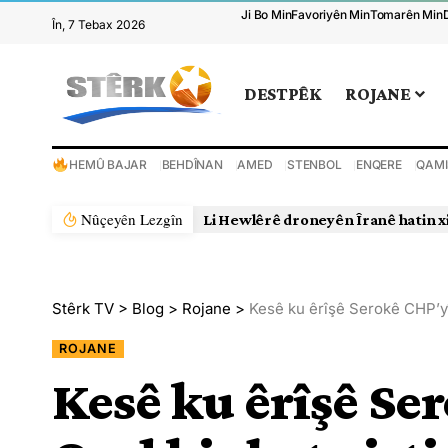
Ji Bo Min
Favoriyên Min
Tomarên Min
În, 7 Tebax 2026
DESTPÊK
ROJANE
HEMÛ BAJAR
BEHDÎNAN
AMED
STENBOL
ENQERE
QAMI
Nûçeyên Lezgîn
Li Hewlêrê droneyên Îranê hatin x
Stêrk TV
>
Blog
>
Rojane
>
Kesê ku êrîşê Serokê CHP’yî 
ROJANE
Kesê ku êrîşê Se