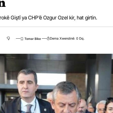
n
kê Giştî ya CHP’ê Ozgur Ozel kir, hat girtin.
Dema Xwendinê: 0 Dq.