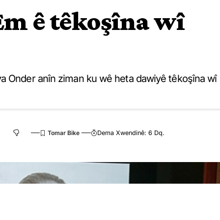
Em ê têkoşîna wî
ya Onder anîn ziman ku wê heta dawiyê têkoşîna wî
Dema Xwendinê: 6 Dq.