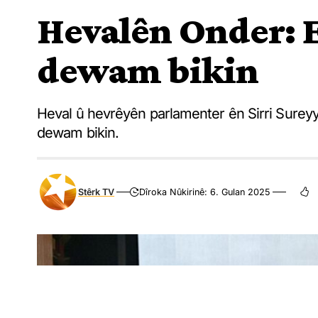
Hevalên Onder: 
dewam bikin
Heval û hevrêyên parlamenter ên Sirri Surey
dewam bikin.
Stêrk TV
Dîroka Nûkirinê: 6. Gulan 2025