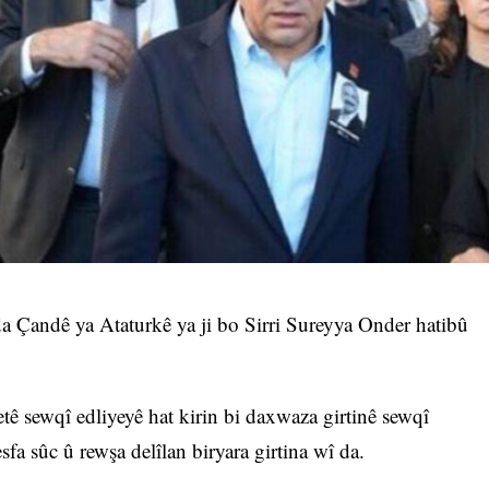
a Çandê ya Ataturkê ya ji bo Sirri Sureyya Onder hatibû
tê sewqî edliyeyê hat kirin bi daxwaza girtinê sewqî
fa sûc û rewşa delîlan biryara girtina wî da.