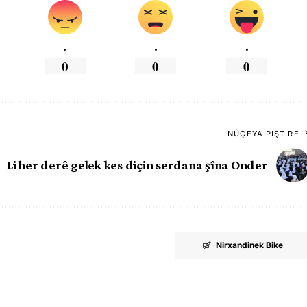
.
.
.
0
0
0
NÛÇEYA PIŞT RE
Li her derê gelek kes diçin serdana şîna Onder
Nirxandinek Bike