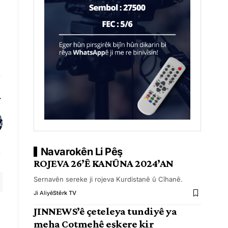
Navarokên Li Pêş
ROJEVA 26’Ê KANÛNA 2024’AN
Sernavên sereke ji rojeva Kurdistanê û Cîhanê.
Ji Aliyê
Stêrk TV
JINNEWS’ê çeteleya tundiyê ya
meha Cotmehê eşkere kir