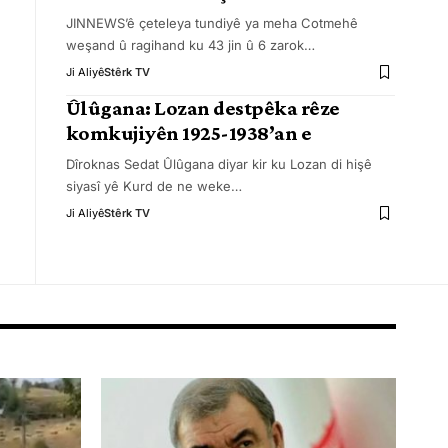
JINNEWS’ê çeteleya tundiyê ya meha Cotmehê
weşand û ragihand ku 43 jin û 6 zarok
…
Ji Aliyê
Stêrk TV
Ûlûgana: Lozan destpêka rêze
komkujiyên 1925-1938’an e
Dîroknas Sedat Ûlûgana diyar kir ku Lozan di hişê
siyasî yê Kurd de ne weke
…
Ji Aliyê
Stêrk TV