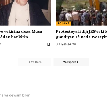
ROJANE
û ve vekirina doza Mûsa
Protestoya li dijî JES’ê: Li
lêdan hat kirin
gundiyan rê neda wesayît
V
Ji Aliyê
Stêrk TV
Ya Berê
Ya Pişt re
na wî dewam bikin