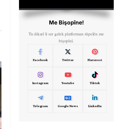
HD
00:00
Me Bişopîne!
Tu dikarî li ser gelek platforman rûpelên me
bişopînî.
Facebook
Twitter
Pinterest
Instagram
Youtube
Tiktok
Telegram
Google News
LinkedIn