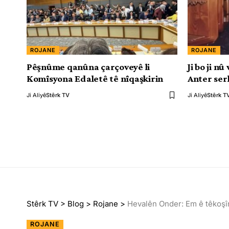
ROJANE
ROJANE
Pêşnûme qanûna çarçoveyê li
Ji bo ji n
Komîsyona Edaletê tê nîqaşkirin
Anter ser
Ji Aliyê
Stêrk TV
Ji Aliyê
Stêrk T
Stêrk TV
>
Blog
>
Rojane
>
Hevalên Onder: Em ê têkoşî
ROJANE