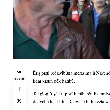
Êrîş piştî bidawîbûna merasîma li Navend
Parvekirin
lidar xistin pêk hatibû.
Tengîoglû yê ku piştî karûbarên li emniye
dadgehê hat kirin. Dadgehê bi hinceta wes