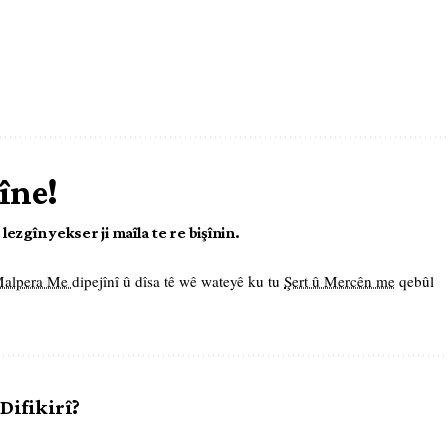
îne!
ezgîn yekser ji maîla te re bişînin.
 Malpera Me
dipejînî û dîsa tê wê wateyê ku tu
Şert û Mercên me
qebûl
 Difikirî?