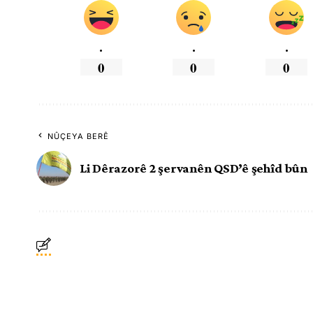
.
.
.
0
0
0
NÛÇEYA BERÊ
Li Dêrazorê 2 şervanên QSD’ê şehîd bûn