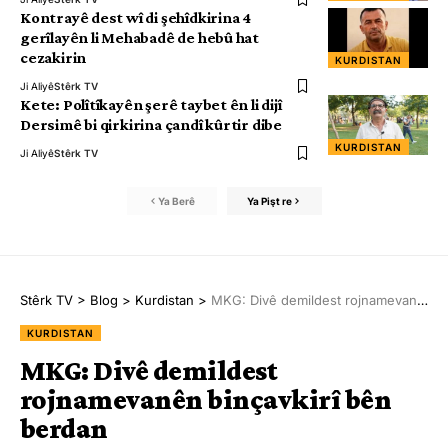
Kontrayê dest wî di şehîdkirina 4
gerîlayên li Mehabadê de hebû hat
cezakirin
KURDISTAN
Ji Aliyê
Stêrk TV
Kete: Polîtîkayên şerê taybet ên li dijî
Dersimê bi qirkirina çandî kûrtir dibe
KURDISTAN
Ji Aliyê
Stêrk TV
Ya Berê
Ya Pişt re
Stêrk TV
>
Blog
>
Kurdistan
>
MKG: Divê demildest rojnamevanên binçavkirî bên berdan
KURDISTAN
MKG: Divê demildest
rojnamevanên binçavkirî bên
berdan