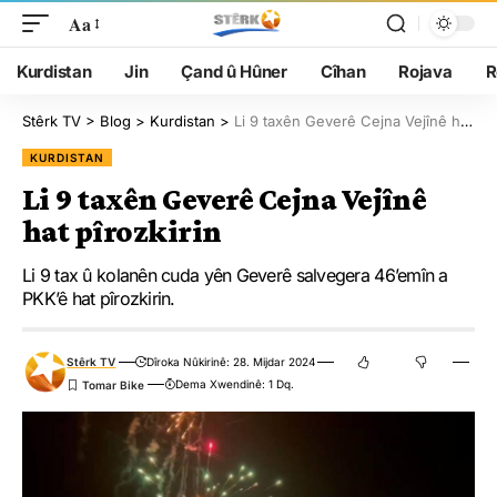
Aa
Kurdistan
Jin
Çand û Hûner
Cîhan
Rojava
R
Stêrk TV
>
Blog
>
Kurdistan
>
Li 9 taxên Geverê Cejna Vejînê hat pîrozkirin
KURDISTAN
Li 9 taxên Geverê Cejna Vejînê
hat pîrozkirin
Li 9 tax û kolanên cuda yên Geverê salvegera 46’emîn a
PKK’ê hat pîrozkirin.
Stêrk TV
Dîroka Nûkirinê: 28. Mijdar 2024
Dema Xwendinê: 1 Dq.