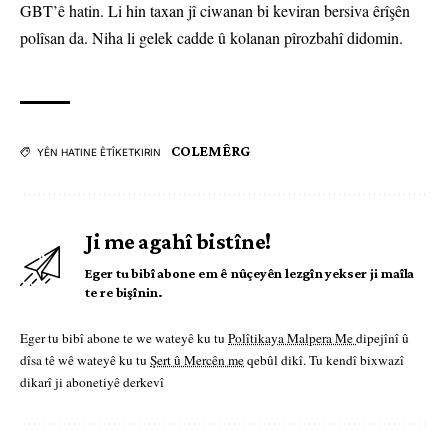
GBT’ê hatin. Li hin taxan jî ciwanan bi keviran bersiva êrîşên
polîsan da. Niha li gelek cadde û kolanan pîrozbahî didomin.
COLEMÊRG
YÊN HATINE ÊTÎKETKIRIN
Ji me agahî bistîne!
Eger tu bibî abone em ê nûçeyên lezgîn yekser ji maîla
te re bişînin.
Eger tu bibî abone te we wateyê ku tu
Polîtikaya Malpera Me
dipejînî û
dîsa tê wê wateyê ku tu
Şert û Mercên me
qebûl dikî. Tu kendî bixwazî
dikarî ji abonetiyê derkevî