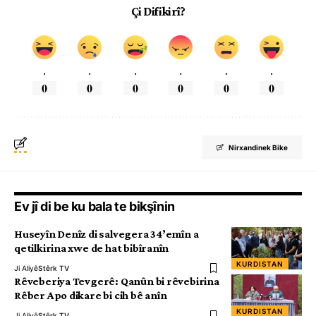
Çi Difikirî?
.
.
.
.
.
.
0
0
0
0
0
0
Nirxandinek Bike
Ev jî di be ku bala te bikşînin
Huseyîn Denîz di salvegera 34’emîn a
qetilkirina xwe de hat bibîranîn
KURDISTAN
Ji Aliyê
Stêrk TV
Rêveberiya Tevgerê: Qanûn bi rêvebirina
Rêber Apo dikare bi cih bê anîn
KURDISTAN
Ji Aliyê
Stêrk TV