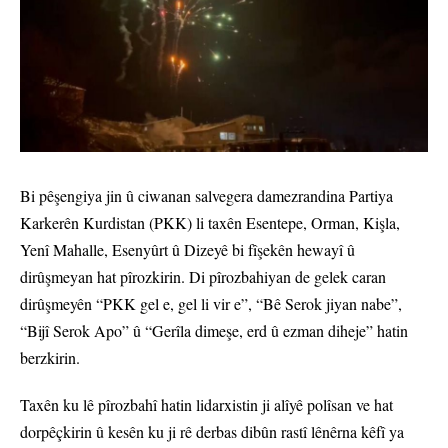
Bi pêşengiya jin û ciwanan salvegera damezrandina Partiya
Karkerên Kurdistan (PKK) li taxên Esentepe, Orman, Kişla,
Yenî Mahalle, Esenyûrt û Dizeyê bi fîşekên hewayî û
dirûşmeyan hat pîrozkirin. Di pîrozbahiyan de gelek caran
dirûşmeyên “PKK gel e, gel li vir e”, “Bê Serok jiyan nabe”,
“Bijî Serok Apo” û “Gerîla dimeşe, erd û ezman diheje” hatin
berzkirin.
Taxên ku lê pîrozbahî hatin lidarxistin ji alîyê polîsan ve hat
dorpêçkirin û kesên ku ji rê derbas dibûn rastî lênêrna kêfî ya