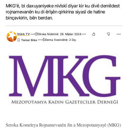
MKG'ê, bi daxuyaniyeke nivîskî diyar kir ku divê demildest
rojnamevanên ku di êrîşên qirkirina siyasî de hatine
binçavkirin, bên berdan.
Stêrk TV
Dîroka Nûkirinê: 28. Mijdar 2024
Dema Xwendinê: 2 Dq.
Seroka Komeleya Rojnamevanên Jin a Mezopotamyayê (MKG)