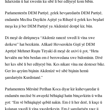
lidarxistin û hat xwestin ku sibê li ber edliyeyê kom bibin.
Parlamenterên DEM Partiyê, gelek hevşaredarên DEM Partiyê,
endamên Meclîsa Dayikên Aştiyê ya Rihayê û gelek kes beşdarî
meşa ku ji ber DEM Partiyê ya Akdenîzê destpê kir, bûn.
Di meşê de dirûşmeya “Akdenîz ranezê xwedî li vîna xwe
derkeve” hat berzkirin. Alîkarê Hevserokên Giştî yê DEM
Aprtiyê Mehmet Ruştu Tiryakî di meşê de axivî û got, “Heta
hevalên me bên berdan em ê berxwedana xwe bidomînin. Divê
her kes sibê li ber edliyeyê bin. Kes nikare vîna me desteser bike.
Ger îro qeyûm bişînin Akdenîzê wê sibê bişînin hemû
şaredariyên Kurdistanê.”
Parlamentera Mêrsînê Perîhan Koca diyar kir kuhevşaredar û
endamên meclisê bi awayekî bêhiqûqî hatin binçavkirin û wiha
got: “Em vê bêhiqûqiyê qebûl nakin. Em ê li her derê, li kuçe û
kolanan xwedî li vîna xwederkevin. Em ê şaredariyên xwe ji