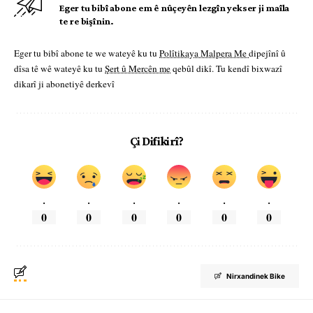
Eger tu bibî abone em ê nûçeyên lezgîn yekser ji maîla
te re bişînin.
Eger tu bibî abone te we wateyê ku tu
Polîtikaya Malpera Me
dipejînî û
dîsa tê wê wateyê ku tu
Şert û Mercên me
qebûl dikî. Tu kendî bixwazî
dikarî ji abonetiyê derkevî
Çi Difikirî?
.
.
.
.
.
.
0
0
0
0
0
0
Nirxandinek Bike