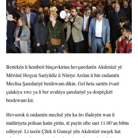
Bertekên li hemberî binçavkirina hevşaredarên Akdenîzê yê
Mêrsînê Hoşyar Sariyildiz û Nûriye Arslan û hin endamên
Meclîsa Şaredariyê berdewam dikin. Gel heta saetên êvarê
çalakiya xwe ya li ber avahiya şaredariyê ya dorpêçkirî
berdewam kir.
Hevserok û endamên meclisê yên ku îro îfadeyên wan li
midûriyeta polîsan hatin girtin, tê payîn sibe saet 11.00’an bibin
edliyeyê. Li taxên Çîlek û Guneşê yên Akdenîzê meşek hat