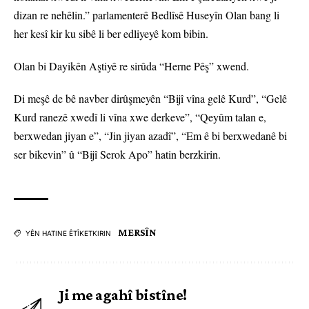
dizan re nehêlin.” parlamenterê Bedlîsê Huseyîn Olan bang li
her kesî kir ku sibê li ber edliyeyê kom bibin.
Olan bi Dayikên Aştiyê re sirûda “Herne Pêş” xwend.
Di meşê de bê navber dirûşmeyên “Bijî vîna gelê Kurd”, “Gelê
Kurd ranezê xwedî li vîna xwe derkeve”, “Qeyûm talan e,
berxwedan jiyan e”, “Jin jiyan azadî”, “Em ê bi berxwedanê bi
ser bikevin” û “Bijî Serok Apo” hatin berzkirin.
MERSÎN
YÊN HATINE ÊTÎKETKIRIN
Ji me agahî bistîne!