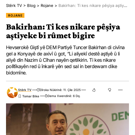
Stêrk TV
>
Blog
>
Rojane
>
Bakirhan: Ti kes nikare pêşiya aştiyeke bi rûmet bigire
ROJANE
Bakirhan: Ti kes nikare pêşiya
aştiyeke bi rûmet bigire
Hevserokê Giştî yê DEM Partiyê Tuncer Bakirhan di civîna
gel a Konyayê de axivî û got, “Li aliyekî destê aştiyê û li
aliyê din Nazim û Cîhan nayên qetilkirin. Ti kes nikare
polîtîkayên red û înkarê yên sed sal in berdewam dike
bidomîne.
Stêrk TV
Dîroka Nûkirinê: 11. Çile 2025
Dema Xwendinê: 6 Dq.