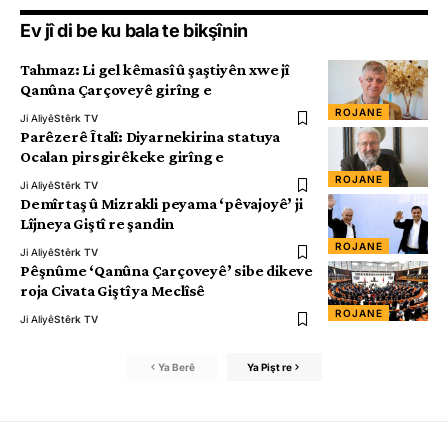
Ev jî di be ku bala te bikşînin
Tahmaz: Li gel kêmasî û şaştiyên xwe jî
Qanûna Çarçoveyê girîng e
ROJANE
Ji Aliyê
Stêrk TV
Parêzerê Îtalî: Diyarnekirina statuya
Ocalan pirsgirêkeke girîng e
ROJANE
Ji Aliyê
Stêrk TV
Demîrtaş û Mizrakli peyama ‘pêvajoyê’ ji
Lîjneya Giştî re şandin
ROJANE
Ji Aliyê
Stêrk TV
Pêşnûme ‘Qanûna Çarçoveyê’ sibe dikeve
roja Civata Giştî ya Meclîsê
ROJANE
Ji Aliyê
Stêrk TV
Ya Berê
Ya Pişt re