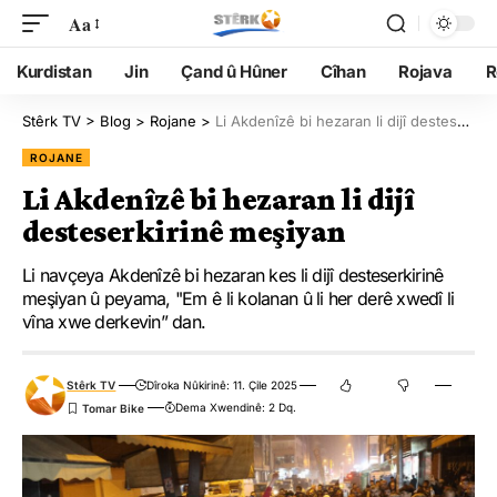
Aa
Kurdistan
Jin
Çand û Hûner
Cîhan
Rojava
R
Stêrk TV
>
Blog
>
Rojane
>
Li Akdenîzê bi hezaran li dijî desteserkirinê meşiyan
ROJANE
Li Akdenîzê bi hezaran li dijî
desteserkirinê meşiyan
Li navçeya Akdenîzê bi hezaran kes li dijî desteserkirinê
meşiyan û peyama, "Em ê li kolanan û li her derê xwedî li
vîna xwe derkevin” dan.
Stêrk TV
Dîroka Nûkirinê: 11. Çile 2025
Dema Xwendinê: 2 Dq.