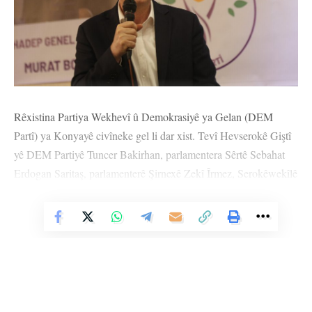
Rêxistina Partiya Wekhevî û Demokrasiyê ya Gelan (DEM
Partî) ya Konyayê civîneke gel li dar xist. Tevî Hevserokê Giştî
yê DEM Partiyê Tuncer Bakirhan, parlamentera Sêrtê Sebahat
Erdogan Saritaş, parlamenterê Şirnexê Zekî Îrmez, Serokêwekîlê
Koma DEM Partiyê Sezaî Temellî, rêxistinên bajar û navçeyên
Konyayê beşdarî civînê bûn.
Vê Nûçeyê Bixwîne
PEYAMA LEYLA GUVEN HAT XWENDIN
Endama Meclisa Partiyê ya DEM Partiyê Nuûray Ozdag
peyama girtiya siyasî Leyla Guven xwend; “Em ê deriyên