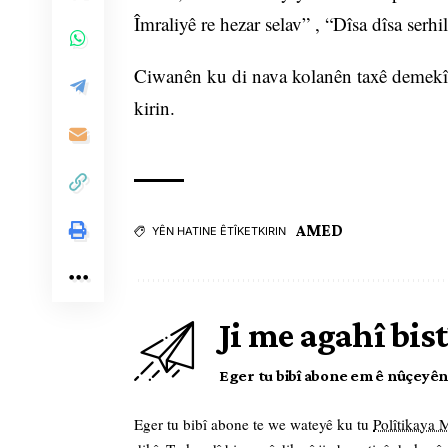
Îmraliyê re hezar selav” , “Dîsa dîsa ser
Ciwanên ku di nava kolanên taxê demekî 
kirin.
AMED
YÊN HATINE ÊTÎKETKIRIN
Ji me agahî bist
Eger tu bibî abone em ê nûçeyên l
Eger tu bibî abone te we wateyê ku tu
Polîtikaya