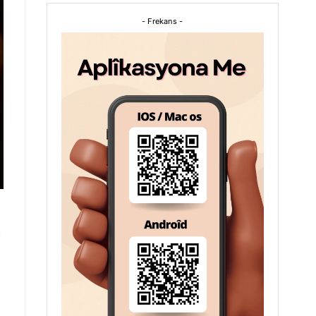
- Frekans -
h