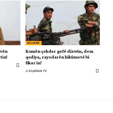
ROJANE
avên
Komên çekdar gefê dixwin, dem
tin!
qediya, rayedarên hikûmetê bi
fikar in!
Ji Aliyê
Stêrk TV