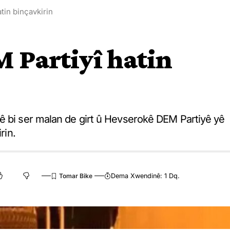
tin binçavkirin
 Partiyî hatin
ê bi ser malan de girt û Hevserokê DEM Partiyê yê
rin.
Dema Xwendinê: 1 Dq.