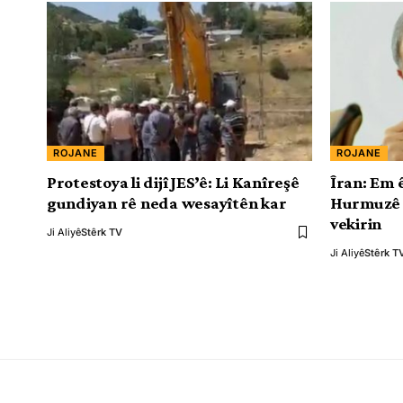
ROJANE
ROJANE
Protestoya li dijî JES’ê: Li Kanîreşê
Îran: Em 
gundiyan rê neda wesayîtên kar
Hurmuzê 
vekirin
Ji Aliyê
Stêrk TV
Ji Aliyê
Stêrk T