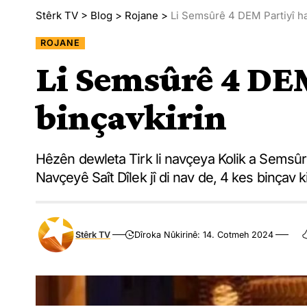
Stêrk TV
>
Blog
>
Rojane
>
Li Semsûrê 4 DEM Partiyî ha
ROJANE
Li Semsûrê 4 DEM
binçavkirin
Hêzên dewleta Tirk li navçeya Kolik a Semsûr
Navçeyê Saît Dîlek jî di nav de, 4 kes binçav ki
Stêrk TV
Dîroka Nûkirinê: 14. Cotmeh 2024