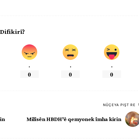
 Difikirî?
.
.
.
0
0
0
NÛÇEYA PIŞT RE
in
Milîsên HBDH’ê qemyonek îmha kirin