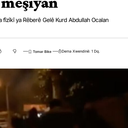
 meşiyan
 fîzîkî ya Rêberê Gelê Kurd Abdullah Ocalan
Dema Xwendinê: 1 Dq.