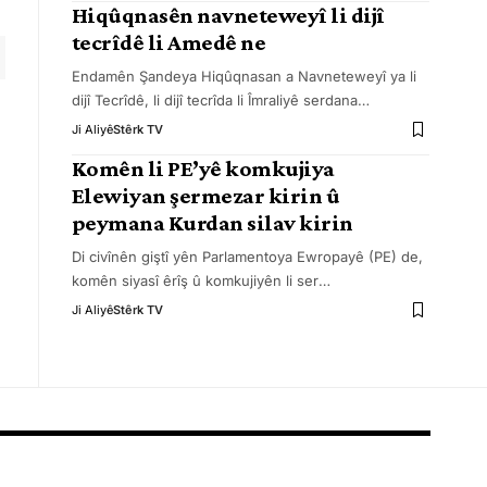
Hiqûqnasên navneteweyî li dijî
tecrîdê li Amedê ne
Endamên Şandeya Hiqûqnasan a Navneteweyî ya li
dijî Tecrîdê, li dijî tecrîda li Îmraliyê serdana
…
Ji Aliyê
Stêrk TV
Komên li PE’yê komkujiya
Elewiyan şermezar kirin û
peymana Kurdan silav kirin
Di civînên giştî yên Parlamentoya Ewropayê (PE) de,
komên siyasî êrîş û komkujiyên li ser
…
Ji Aliyê
Stêrk TV