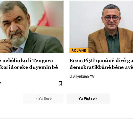
ROJANE
ê nehêlin ku li Tengava
Eren: Piştî qanûnê divê g
korîdoreke duyemîn bê
demokratîkbûnê bêne avê
Ji Aliyê
Stêrk TV
V
Ya Berê
Ya Pişt re