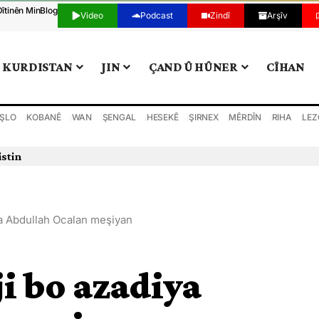
Dîtinên Min
Blog
Video
Podcast
Zindî
Arşîv
KURDISTAN
JIN
ÇAND Û HÛNER
CÎHAN
ŞLO
KOBANÊ
WAN
ŞENGAL
HESEKÊ
ŞIRNEX
MÊRDÎN
RIHA
LEZ
istin
ya Abdullah Ocalan meşiyan
i bo azadiya