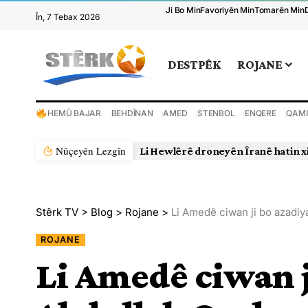
Ji Bo Min
Favoriyên Min
Tomarên Min
În, 7 Tebax 2026
DESTPÊK
ROJANE
HEMÛ BAJAR
BEHDÎNAN
AMED
STENBOL
ENQERE
QAMI
Nûçeyên Lezgîn
Li Hewlêrê droneyên Îranê hatin x
Stêrk TV
>
Blog
>
Rojane
>
Li Amedê ciwan ji bo azadi
ROJANE
Li Amedê ciwan j