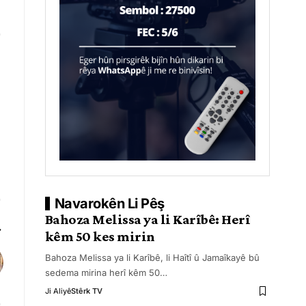
Navarokên Li Pêş
Bahoza Melissa ya li Karîbê: Herî
kêm 50 kes mirin
Bahoza Melissa ya li Karîbê, li Haîtî û Jamaîkayê bû
sedema mirina herî kêm 50
…
Ji Aliyê
Stêrk TV