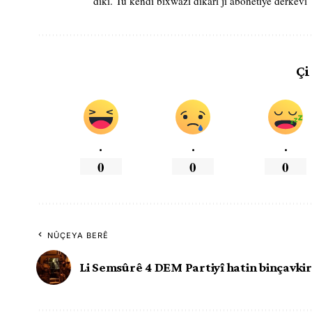
dikî. Tu kendî bixwazî dikarî ji abonetiyê derkevî
Çi
.
.
.
0
0
0
NÛÇEYA BERÊ
Li Semsûrê 4 DEM Partiyî hatin binçavkir