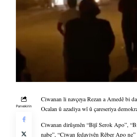
Ciwanan li navçeya Rezan a Amedê bi dax
Parvekirin
Ocalan û azadiya wî û çareseriya demokrat
Ciwanan dirûşmên “Bijî Serok Apo”, “Bi 
nabe”, “Ciwan fedayiyên Rêber Apo ne” ,