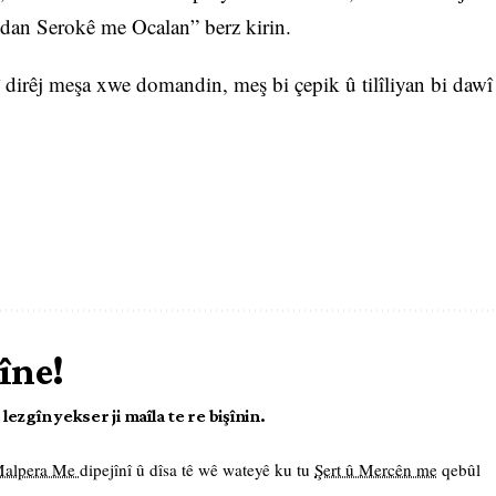
hildan Serokê me Ocalan” berz kirin.
dirêj meşa xwe domandin, meş bi çepik û tilîliyan bi dawî
îne!
ezgîn yekser ji maîla te re bişînin.
 Malpera Me
dipejînî û dîsa tê wê wateyê ku tu
Şert û Mercên me
qebûl