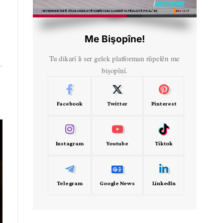
HD
00:40
Me Bişopîne!
Tu dikarî li ser gelek platforman rûpelên me
bişopînî.
Facebook
Twitter
Pinterest
Instagram
Youtube
Tiktok
Telegram
Google News
LinkedIn