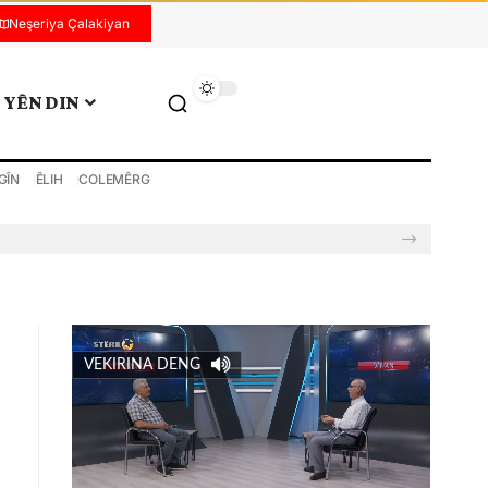
Neşeriya Çalakiyan
YÊN DIN
GÎN
ÊLIH
COLEMÊRG
VEKIRINA DENG