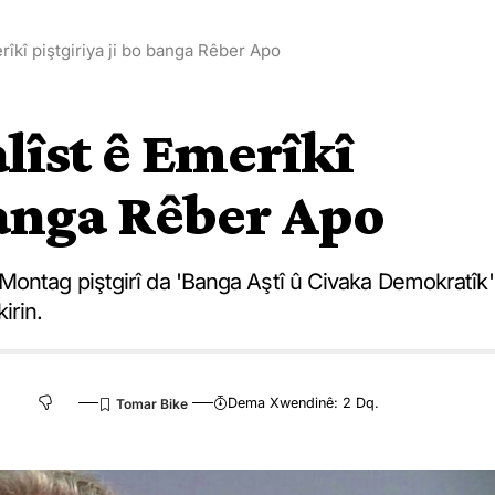
rîkî piştgiriya ji bo banga Rêber Apo
alîst ê Emerîkî
banga Rêber Apo
Montag piştgirî da 'Banga Aştî û Civaka Demokratîk'
irin.
Dema Xwendinê: 2 Dq.