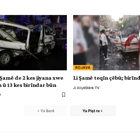
ROJAVA
 Şamê de 2 kes jiyana xwe
Li Şamê teqîn çêbû; birîn
n û 13 kes birîndar bûn
Ji Aliyê
Stêrk TV
V
Ya Berê
Ya Pişt re