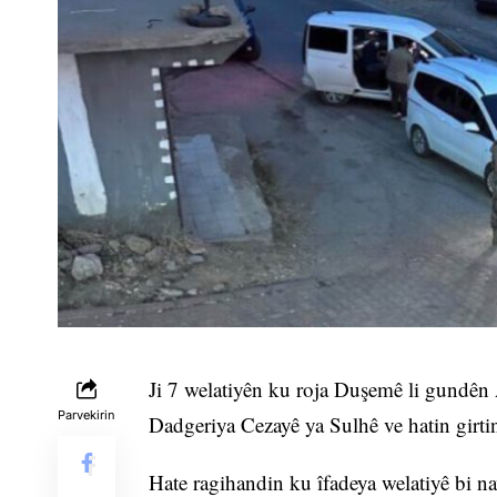
Ji 7 welatiyên ku roja Duşemê li gundên 
Parvekirin
Dadgeriya Cezayê ya Sulhê ve hatin girti
Hate ragihandin ku îfadeya welatiyê bi na