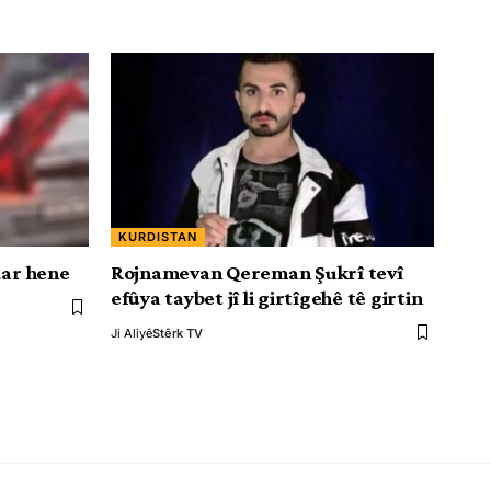
KURDISTAN
dar hene
Rojnamevan Qereman Şukrî tevî
efûya taybet jî li girtîgehê tê girtin
Ji Aliyê
Stêrk TV