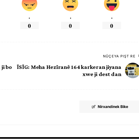
.
.
.
0
0
0
NÛÇEYA PIŞT RE
ji bo
ÎSÎG: Meha Hezîranê 164 karkeran jiyana
xwe ji dest dan
Nirxandinek Bike