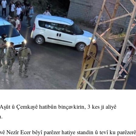
Aşût û Çemkayê hatibûn binçavkirin, 3 kes ji aliyê
n.
vê Nezîr Ecer bêyî parêzer hatiye standin û tevî ku parêzerê