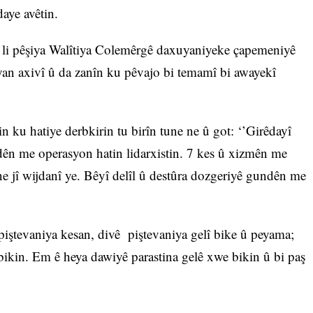
aye avêtin.
ê li pêşiya Walîtiya Colemêrgê daxuyaniyeke çapemeniyê
an axivî û da zanîn ku pêvajo bi temamî bi awayekî
irin ku hatiye derbkirin tu birîn tune ne û got: ‘’Girêdayî
dên me operasyon hatin lidarxistin. 7 kes û xizmên me
ne jî wijdanî ye. Bêyî delîl û destûra dozgeriyê gundên me
piştevaniya kesan, divê piştevaniya gelî bike û peyama;
 bikin. Em ê heya dawiyê parastina gelê xwe bikin û bi paş