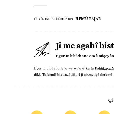
HEMÛ BAJAR
YÊN HATINE ÊTÎKETKIRIN
Ji me agahî bist
Eger tu bibî abone em ê nûçeyên l
Eger tu bibî abone te we wateyê ku tu
Polîtikaya
dikî. Tu kendî bixwazî dikarî ji abonetiyê derkevî
Çi