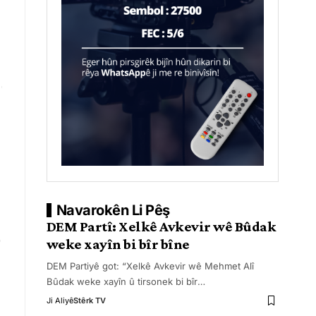
Navarokên Li Pêş
DEM Partî: Xelkê Avkevir wê Bûdak
weke xayîn bi bîr bîne
DEM Partiyê got: “Xelkê Avkevir wê Mehmet Alî
Bûdak weke xayîn û tirsonek bi bîr
…
Ji Aliyê
Stêrk TV