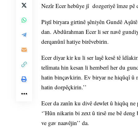
Nezîr Ecer hebûye jî dozgeriyê îmze pê d
Piştî biryara girtinê şêniyên Gundê Aşût
dan. Abdûrahman Ecer li ser navê gundiy
derqanûnî hatiye birêvebirin.
Ecer diyar kir ku li ser laşê kesê tê îdîak
telîmata hin kesan li hemberî her du gun
hatin binçavkirin. Ev biryar ne hiqûqî û 
hatin dorpêçkirin.’’
Ecer da zanîn ku divê dewlet û hiqûq ne 
‘’Hûn nikarin bi zext û tirsê me bê deng
ve gav naavêjin’’ da.