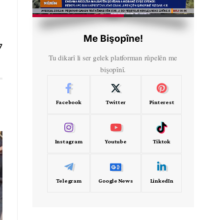
HD
00:47
Me Bişopîne!
7
Tu dikarî li ser gelek platforman rûpelên me
bişopînî.
Facebook
Twitter
Pinterest
Instagram
Youtube
Tiktok
Telegram
Google News
LinkedIn