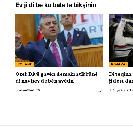
Ev jî di be ku bala te bikşînin
ROJANE
ROJAVA
Ozel: Divê gavên demokratîkbûnê
Di teqîna
di nav hev de bên avêtin
ji dest da
Ji Aliyê
Stêrk TV
Ji Aliyê
Stêrk T