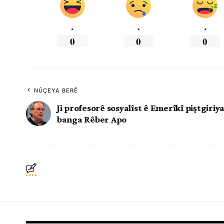
.
.
.
0
0
0
NÛÇEYA BERÊ
Ji profesorê sosyalîst ê Emerîkî piştgiriya 
banga Rêber Apo