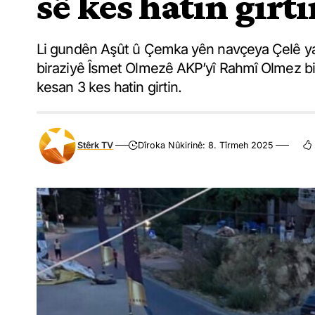
sê kes hatin girti
Li gundên Aşût û Çemka yên navçeya Çelê ya
biraziyê Îsmet Olmezê AKP’yî Rahmî Olmez bi s
kesan 3 kes hatin girtin.
Stêrk TV
Dîroka Nûkirinê: 8. Tîrmeh 2025