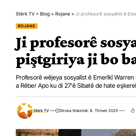
Stêrk TV
>
Blog
>
Rojane
>
Ji profesorê sosyalîst ê Eme
ROJANE
Ji profesorê sosy
piştgiriya ji bo 
Profesorê wêjeya sosyalîst ê Emerîkî Warren 
a Rêber Apo ku di 27'ê Sibatê de hate eşkerek
Stêrk TV
Dîroka Nûkirinê: 8. Tîrmeh 2025