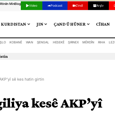
Dîtinên Min
Blog
Video
Podcast
Zindî
Arşîv
KURDISTAN
JIN
ÇAND Û HÛNER
CÎHAN
ŞLO
KOBANÊ
WAN
ŞENGAL
HESEKÊ
ŞIRNEX
MÊRDÎN
RIHA
LEZ
istin
AKP’yî sê kes hatin girtin
giliya kesê AKP’yî