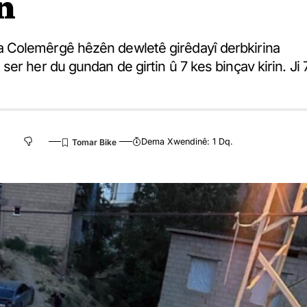
n
 Colemêrgê hêzên dewletê girêdayî derbkirina
er her du gundan de girtin û 7 kes binçav kirin. Ji 
Dema Xwendinê: 1 Dq.