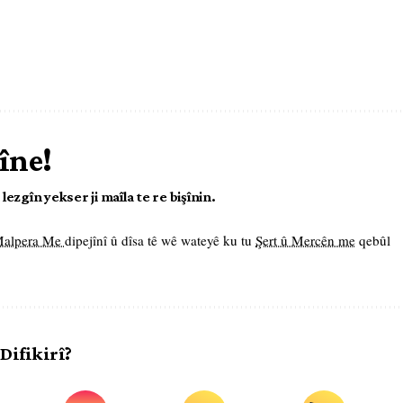
îne!
ezgîn yekser ji maîla te re bişînin.
 Malpera Me
dipejînî û dîsa tê wê wateyê ku tu
Şert û Mercên me
qebûl
 Difikirî?