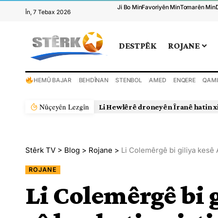
Ji Bo Min
Favoriyên Min
Tomarên Min
În, 7 Tebax 2026
DESTPÊK
ROJANE
HEMÛ BAJAR
BEHDÎNAN
STENBOL
AMED
ENQERE
QAMI
Nûçeyên Lezgîn
Li Hewlêrê droneyên Îranê hatin x
Stêrk TV
>
Blog
>
Rojane
>
Li Colemêrgê bi giliya kesê 
ROJANE
Li Colemêrgê bi 