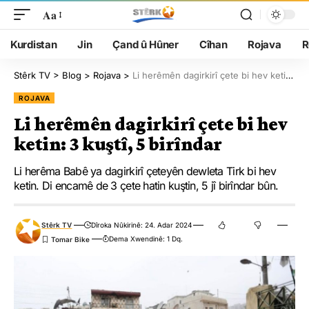
Aa
Kurdistan
Jin
Çand û Hûner
Cîhan
Rojava
R
Stêrk TV
>
Blog
>
Rojava
>
Li herêmên dagirkirî çete bi hev ketin: 3 kuştî, 5 birîndar
ROJAVA
Li herêmên dagirkirî çete bi hev
ketin: 3 kuştî, 5 birîndar
Li herêma Babê ya dagirkirî çeteyên dewleta Tirk bi hev
ketin. Di encamê de 3 çete hatin kuştin, 5 jî birîndar bûn.
Stêrk TV
Dîroka Nûkirinê: 24. Adar 2024
Dema Xwendinê: 1 Dq.