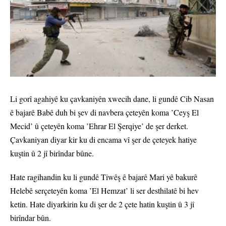
Li gorî agahiyê ku çavkaniyên xwecih dane, li gundê Cib Nasan
ê bajarê Babê duh bi şev di navbera çeteyên koma ’Ceyş El
Mecid’ û çeteyên koma ’Ehrar El Şerqiye’ de şer derket.
Çavkaniyan diyar kir ku di encama vî şer de çeteyek hatiye
kuştin û 2 jî birîndar bûne.
Hate ragihandin ku li gundê Tiwêş ê bajarê Mari yê bakurê
Helebê serçeteyên koma ’El Hemzat’ li ser desthilatê bi hev
ketin. Hate diyarkirin ku di şer de 2 çete hatin kuştin û 3 jî
birîndar bûn.