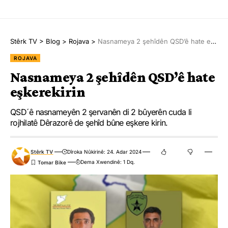
Stêrk TV
>
Blog
>
Rojava
>
Nasnameya 2 şehîdên QSD’ê hate eşkerekirin
ROJAVA
Nasnameya 2 şehîdên QSD’ê hate
eşkerekirin
QSDˊê nasnameyên 2 şervanên di 2 bûyerên cuda li
rojhilatê Dêrazorê de şehîd bûne eşkere kirin.
Stêrk TV
Dîroka Nûkirinê: 24. Adar 2024
Dema Xwendinê: 1 Dq.