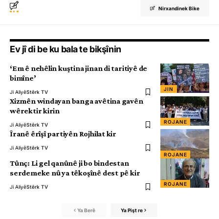
Nirxandinek Bike
Ev jî di be ku bala te bikşînin
‘Em ê nehêlin kuştina jinan di taritiyê de
bimîne’
JIN
Ji Aliyê
Stêrk TV
Xizmên windayan banga avêtina gavên
wêrektir kirin
ROJANE
Ji Aliyê
Stêrk TV
Îranê êrîşî partiyên Rojhilat kir
Ji Aliyê
Stêrk TV
ROJANE
Tûnç: Li gel qanûnê ji bo bindestan
serdemeke nû ya têkoşînê dest pê kir
ROJANE
Ji Aliyê
Stêrk TV
Ya Berê
Ya Pişt re