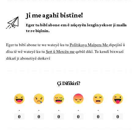
Ji me agahî bistîne!
Eger tu bibî abone em ê nûçeyên lezgîn yekser ji maîla
te re bişînin.
Eger tu bibî abone te we wateyê ku tu
Polîtikaya Malpera Me
dipejînî û
dîsa tê wê wateyê ku tu
Şert û Mercên me
qebûl dikî. Tu kendî bixwazî
dikarî ji abonetiyê derkevî
Çi Difikirî?
.
.
.
.
.
.
0
0
0
0
0
0