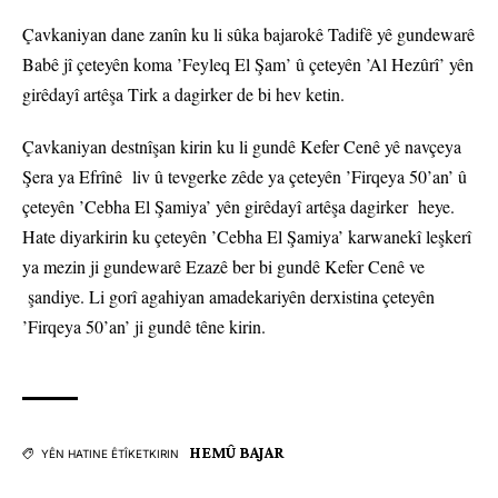
Çavkaniyan dane zanîn ku li sûka bajarokê Tadifê yê gundewarê
Babê jî çeteyên koma ’Feyleq El Şam’ û çeteyên ’Al Hezûrî’ yên
girêdayî artêşa Tirk a dagirker de bi hev ketin.
Çavkaniyan destnîşan kirin ku li gundê Kefer Cenê yê navçeya
Şera ya Efrînê liv û tevgerke zêde ya çeteyên ’Firqeya 50’an’ û
çeteyên ’Cebha El Şamiya’ yên girêdayî artêşa dagirker heye.
Hate diyarkirin ku çeteyên ’Cebha El Şamiya’ karwanekî leşkerî
ya mezin ji gundewarê Ezazê ber bi gundê Kefer Cenê ve
şandiye. Li gorî agahiyan amadekariyên derxistina çeteyên
’Firqeya 50’an’ ji gundê têne kirin.
HEMÛ BAJAR
YÊN HATINE ÊTÎKETKIRIN