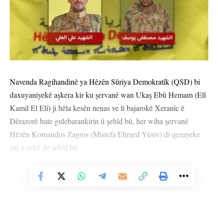
Navenda Ragihandinê ya Hêzên Sûriya Demokratîk (QSD) bi
daxuyaniyekê aşkera kir ku şervanê wan Ukaş Ebû Hemam (Elî
Kamil El Elî) ji hêla kesên nenas ve li bajarokê Xeranîc ê
Dêrazorê hate gulebarankirin û şehîd bû, her wiha şervanê
Hêzên Komandos Zagros (Mistefa Ehmed Yûsiv) di qezayeke
şaş a çekê de şehîd bû.
QSDˊê sersaxî da malbatên her du şehîdan û diyar kir ku ew ê
Vê Nûçeyê Bixwîne
rêça wan bişopînin.
Agahiyên li ser nasnameyên her du şehîdan wiha ne: