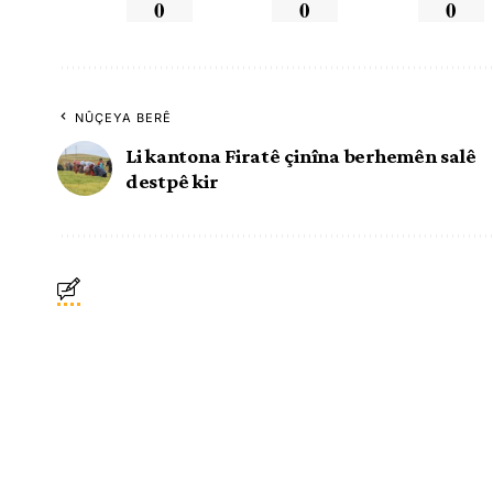
0
0
0
NÛÇEYA BERÊ
Li kantona Firatê çinîna berhemên salê
destpê kir