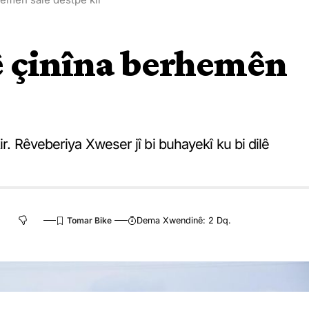
ê çinîna berhemên
ir. Rêveberiya Xweser jî bi buhayekî ku bi dilê
Dema Xwendinê: 2 Dq.