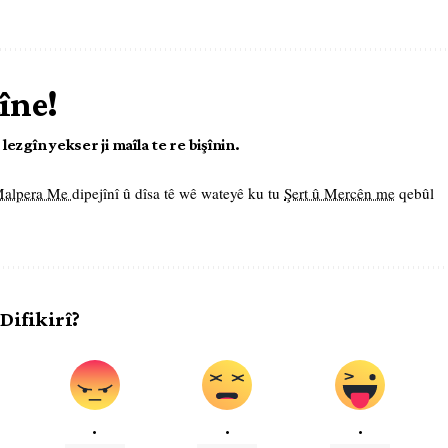
îne!
ezgîn yekser ji maîla te re bişînin.
 Malpera Me
dipejînî û dîsa tê wê wateyê ku tu
Şert û Mercên me
qebûl
 Difikirî?
.
.
.