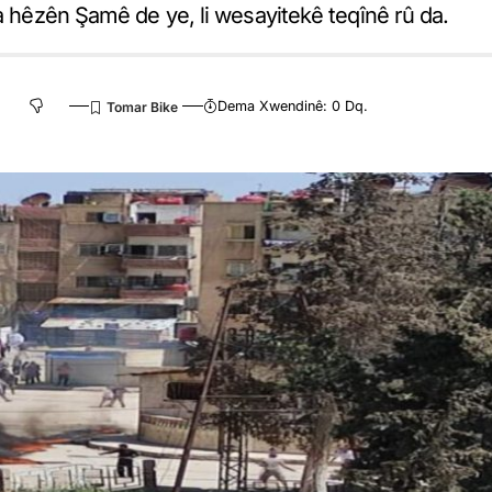
la hêzên Şamê de ye, li wesayitekê teqînê rû da.
Dema Xwendinê: 0 Dq.