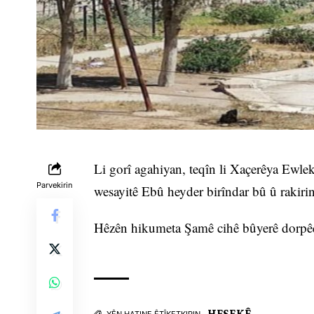
Li gorî agahiyan, teqîn li Xaçerêya Ewle
Parvekirin
wesayitê Ebû heyder birîndar bû û rakiri
Hêzên hikumeta Şamê cihê bûyerê dorpêç k
HESEKÊ