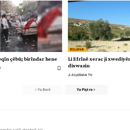
ROJAVA
eqîn çêbû; birîndar hene
Li Efrînê xerac ji xwediy
dixwazin
V
Ji Aliyê
Stêrk TV
Ya Berê
Ya Pişt re
hemên salê destpê kir