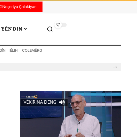
Neşeriya Çalakiyan
YÊN DIN
GÎN
ÊLIH
COLEMÊRG
VEKIRINA DENG