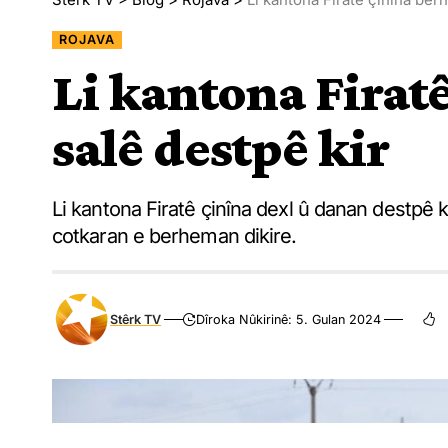
ROJAVA
Li kantona Firat
salê destpê kir
Li kantona Firatê çinîna dexl û danan destpê k
cotkaran e berheman dikire.
Stêrk TV
Dîroka Nûkirinê: 5. Gulan 2024