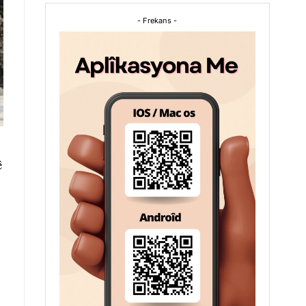
- Frekans -
ê