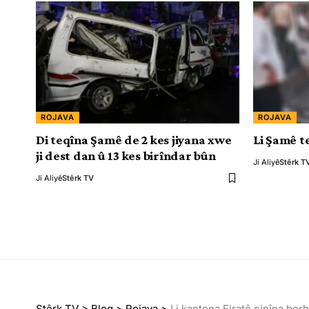
ROJAVA
ROJAVA
Di teqîna Şamê de 2 kes jiyana xwe
Li Şamê t
ji dest dan û 13 kes birîndar bûn
Ji Aliyê
Stêrk T
Ji Aliyê
Stêrk TV
Stêrk TV
>
Blog
>
Rojava
>
Li kantona Firatê çinîna ber