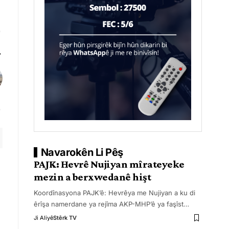
Navarokên Li Pêş
PAJK: Hevrê Nujiyan mîrateyeke
mezin a berxwedanê hişt
Koordînasyona PAJK’ê: Hevrêya me Nujiyan a ku di
êrîşa namerdane ya rejîma AKP-MHP’ê ya faşîst
…
Ji Aliyê
Stêrk TV