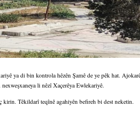
kariyê ya di bin kontrola hêzên Şamê de ye pêk hat. Ajokar
n nexweşxaneya li nêzî Xaçerêya Ewlekariyê.
irin. Têkildarî teqînê agahiyên befireh bi dest neketin.