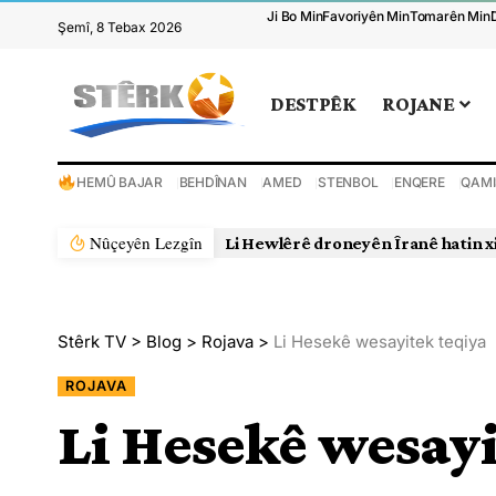
Ji Bo Min
Favoriyên Min
Tomarên Min
Şemî, 8 Tebax 2026
DESTPÊK
ROJANE
HEMÛ BAJAR
BEHDÎNAN
AMED
STENBOL
ENQERE
QAMI
Nûçeyên Lezgîn
Li Hewlêrê droneyên Îranê hatin x
Stêrk TV
>
Blog
>
Rojava
>
Li Hesekê wesayitek teqiya
ROJAVA
Li Hesekê wesayi