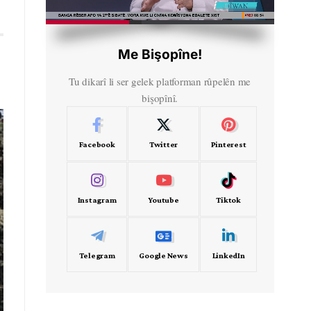
HD
00:27
Me Bişopîne!
Tu dikarî li ser gelek platforman rûpelên me
bişopînî.
Facebook
Twitter
Pinterest
Instagram
Youtube
Tiktok
Telegram
Google News
LinkedIn