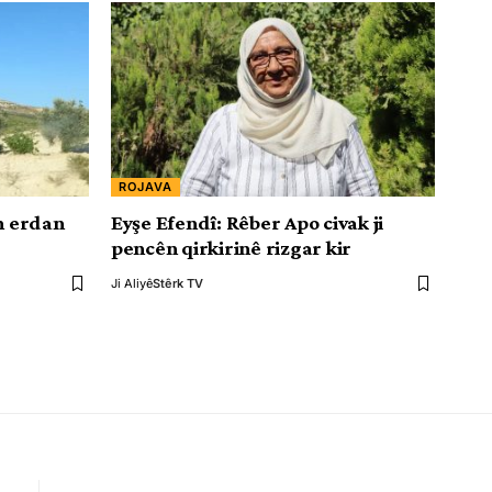
ROJAVA
ên erdan
Eyşe Efendî: Rêber Apo civak ji
pencên qirkirinê rizgar kir
Ji Aliyê
Stêrk TV