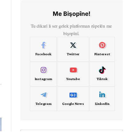
Me Bişopîne!
Tu dikarî li ser gelek platforman rûpelên me
bişopînî.
Facebook
Twitter
Pinterest
Instagram
Youtube
Tiktok
Telegram
Google News
LinkedIn
- Frekans -