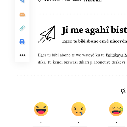
YÊN HATINE ÊTÎKETKIRIN
Ji me agahî bist
Eger tu bibî abone em ê nûçeyên l
Eger tu bibî abone te we wateyê ku tu
Polîtikaya
dikî. Tu kendî bixwazî dikarî ji abonetiyê derkevî
Çi
.
.
.