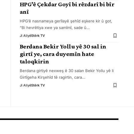
HPG’ê Çekdar Goyî bi rêzdarî bi bîr
anî
HPG’ê nasnameya gerîlayê şehîd eşkere kir û got,
“Bi hevrêtiya xwe ya samîmî, sade û
…
Ji Aliyê
Stêrk TV
Berdana Bekir Yollu yê 30 sal in
girtî ye, cara duyemîn hate
taloqkirin
Berdana girtiyê nexweş ê 30 salan Bekir Yollu yê li
Girtîgeha Kirşehîd tê ragirtin, cara
…
Ji Aliyê
Stêrk TV