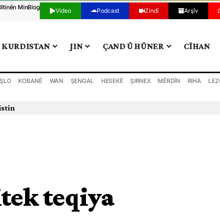
Dîtinên Min
Blog
Video
Podcast
Zindî
Arşîv
KURDISTAN
JIN
ÇAND Û HÛNER
CÎHAN
ŞLO
KOBANÊ
WAN
ŞENGAL
HESEKÊ
ŞIRNEX
MÊRDÎN
RIHA
LEZ
istin
tek teqiya