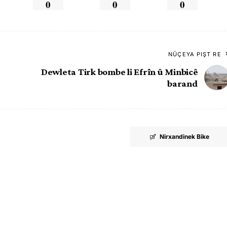
0
0
0
NÛÇEYA PIŞT RE
Dewleta Tirk bombe li Efrîn û Minbicê
barand
Nirxandinek Bike