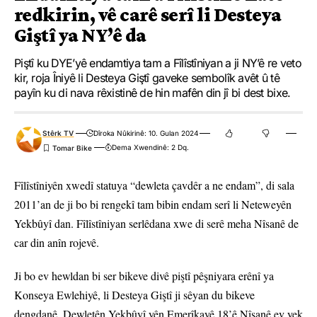
redkirin, vê carê serî li Desteya
Giştî ya NY’ê da
Piştî ku DYE’yê endamtiya tam a Fîlîstîniyan a ji NY’ê re veto
kir, roja Îniyê li Desteya Giştî gaveke sembolîk avêt û tê
payîn ku di nava rêxistinê de hin mafên din jî bi dest bixe.
Stêrk TV
Dîroka Nûkirinê: 10. Gulan 2024
Dema Xwendinê: 2 Dq.
Fîlîstîniyên xwedî statuya “dewleta çavdêr a ne endam”, di sala
2011’an de ji bo bi rengekî tam bibin endam serî li Neteweyên
Yekbûyî dan. Fîlîstîniyan serlêdana xwe di serê meha Nîsanê de
car din anîn rojevê.
Ji bo ev hewldan bi ser bikeve divê piştî pêşniyara erênî ya
Konseya Ewlehiyê, li Desteya Giştî ji sêyan du bikeve
dengdanê. Dewletên Yekbûyî yên Emerîkayê 18’ê Nîsanê ev yek