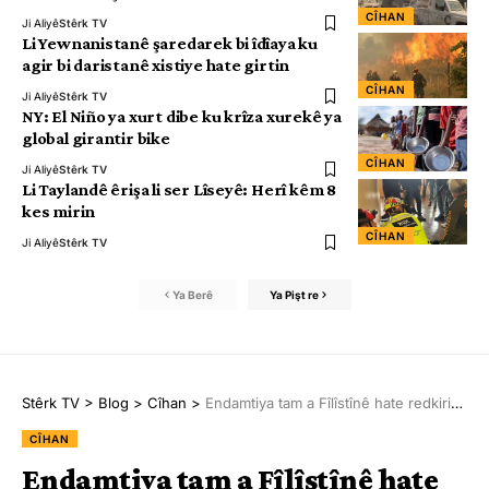
CÎHAN
Ji Aliyê
Stêrk TV
Li Yewnanistanê şaredarek bi îdîaya ku
agir bi daristanê xistiye hate girtin
CÎHAN
Ji Aliyê
Stêrk TV
NY: El Niño ya xurt dibe ku krîza xurekê ya
global girantir bike
CÎHAN
Ji Aliyê
Stêrk TV
Li Taylandê êrişa li ser Lîseyê: Herî kêm 8
kes mirin
CÎHAN
Ji Aliyê
Stêrk TV
Ya Berê
Ya Pişt re
Stêrk TV
>
Blog
>
Cîhan
>
Endamtiya tam a Fîlîstînê hate redkirin, vê carê serî li Desteya Giştî ya NY’ê da
CÎHAN
Endamtiya tam a Fîlîstînê hate