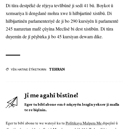
Di tûra destpêkê de rêjeya tevlîbûnê ji sedî 41 bû. Boykot û
xemsariya li dengdanê mohra xwe li hilbijartinê xistibû. Di
hilbijartinên parlamenteriyê de ji bo 290 kursiyên li parlamentê
245 namzetan mafê çûyîna Meclîsê bi dest xistibûn. Di tûra
duyemîn de jî pêşbirka ji bo 45 kursiyan dewam dike.
TEHRAN
YÊN HATINE ÊTÎKETKIRIN
Ji me agahî bistîne!
Eger tu bibî abone em ê nûçeyên lezgîn yekser ji maîla
te re bişînin.
Eger tu bibî abone te we wateyê ku tu
Polîtikaya Malpera Me
dipejînî û