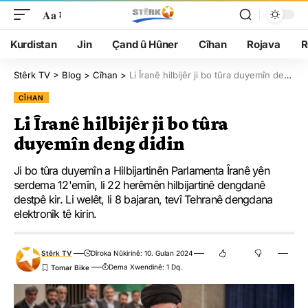
Aa
Kurdistan
Jin
Çand û Hûner
Cîhan
Rojava
R
Stêrk TV
>
Blog
>
Cîhan
>
Li Îranê hilbijêr ji bo tûra duyemîn deng didin
CÎHAN
Li Îranê hilbijêr ji bo tûra
duyemîn deng didin
Ji bo tûra duyemîn a Hilbijartinên Parlamenta Îranê yên
serdema 12'emîn, li 22 herêmên hilbijartinê dengdanê
destpê kir. Li welêt, li 8 bajaran, tevî Tehranê dengdana
elektronîk tê kirin.
Stêrk TV
Dîroka Nûkirinê: 10. Gulan 2024
Dema Xwendinê: 1 Dq.