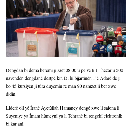
Dengdan bi dema herêmî ji saet 08:00 û pê ve li 11 hezar û 500
navendên dengdanê destpê kir. Di hilbijartinên 1’ê Adarê de ji
bo 45 kursiyên ji tûra duyemîn re man 90 namzet li ber xwe
didin.
Lîderê olî yê Îranê Ayetûllah Hamaney dengê xwe li salona li
Suyeniye ya Îmam hûmeynî ya li Tehranê bi rengekî elektronîk
bi kar anî.