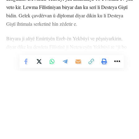
veto kir. Lewma Fîlîstîniyan biryar dan ku serî li Desteya Giştî
bidin. Gelek çavdêrvan û dîplomat diyar dikin ku li Desteya
Giştî îhtimala serketinê hîn zêdetir e.
Biryara ji aliyê Emîrtiyên Ereb ên Yekbûyî ve pêşniyarkirin,
diyar dike ku dewleta Fîlîstînê ji Neteweyên Yekbûyî re “ji bo
endamtiyê şert û mercên pêwîst bi cih tîne” û “lewma divê ji
endamtiyê re were qebûlkirin”. Her wiha bang li Konseya
Vê Nûçeyê Bixwîne
Ewlehiyê tê kirin ku “mijarê bi rengekî erênî jinûve binirxîne”.
Sefîrê Bilind ê Fîlîstînê Riyad Mansoûr roja Pêncşemê ji
rojnamevanan re axivî û got: “Em avahiyekê kevir bi kevir ava
dikin. Dibe hin mirov vê yekê weke sembolîk bifikirin, lê ev ji
bo me girîng e. Em ber bi mafê xwe yê rewa û xwezayî ya
bûyînî endamê tam ê NY’ê ve pêş de diçin.”
Li Ser Şopa Heqîqetê
Stêrk TV ji sala 2009an ve di warên siyasî, civakî, çandî û hunerî de