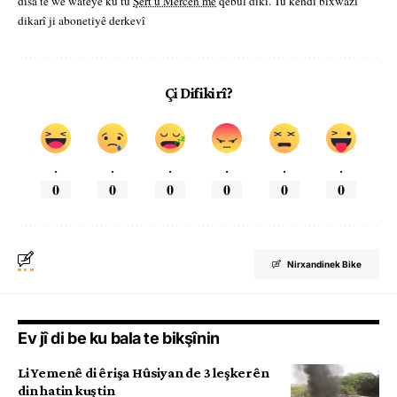
dîsa tê wê wateyê ku tu
Şert û Mercên me
qebûl dikî. Tu kendî bixwazî
dikarî ji abonetiyê derkevî
Çi Difikirî?
.
.
.
.
.
.
0
0
0
0
0
0
Nirxandinek Bike
Ev jî di be ku bala te bikşînin
Li Yemenê di êrişa Hûsiyan de 3 leşkerên
din hatin kuştin