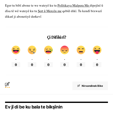
Eger tu bibî abone te we wateyê ku tu
Polîtikaya Malpera Me
dipejînî û
dîsa tê wê wateyê ku tu
Şert û Mercên me
qebûl dikî. Tu kendî bixwazî
dikarî ji abonetiyê derkevî
Çi Difikirî?
.
.
.
.
.
.
0
0
0
0
0
0
Nirxandinek Bike
Ev jî di be ku bala te bikşînin