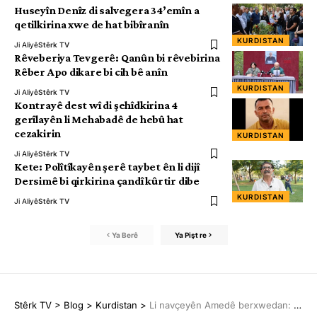
Huseyîn Denîz di salvegera 34’emîn a
qetilkirina xwe de hat bibîranîn
KURDISTAN
Ji Aliyê
Stêrk TV
Rêveberiya Tevgerê: Qanûn bi rêvebirina
Rêber Apo dikare bi cih bê anîn
KURDISTAN
Ji Aliyê
Stêrk TV
Kontrayê dest wî di şehîdkirina 4
gerîlayên li Mehabadê de hebû hat
cezakirin
KURDISTAN
Ji Aliyê
Stêrk TV
Kete: Polîtîkayên şerê taybet ên li dijî
Dersimê bi qirkirina çandî kûrtir dibe
KURDISTAN
Ji Aliyê
Stêrk TV
Ya Berê
Ya Pişt re
Stêrk TV
>
Blog
>
Kurdistan
>
Li navçeyên Amedê berxwedan: Colemêrg a me ye!