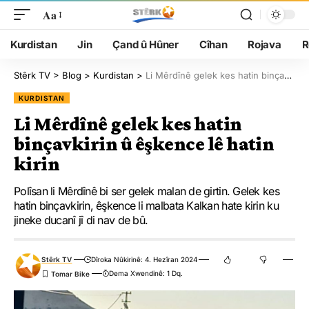
Aa
Kurdistan
Jin
Çand û Hûner
Cîhan
Rojava
R
Stêrk TV
>
Blog
>
Kurdistan
>
Li Mêrdînê gelek kes hatin binçavkirin û êşkence lê hatin kirin
KURDISTAN
Li Mêrdînê gelek kes hatin
binçavkirin û êşkence lê hatin
kirin
Polîsan li Mêrdînê bi ser gelek malan de girtin. Gelek kes
hatin binçavkirin, êşkence li malbata Kalkan hate kirin ku
jineke ducanî jî di nav de bû.
Stêrk TV
Dîroka Nûkirinê: 4. Hezîran 2024
Dema Xwendinê: 1 Dq.