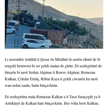
Li navendên Artûklû û Qoser ên Mêrdînê di saetên siharê de bi
rengekî hemwext bi ser gelek malan de girtin. Di serdegirtinê de
birayên bi navê Serhat Akpinar û Bawer Akpinar, Remezan
Kalkan, Çekdar Ermîş, Rûbar Kaya û gelek ciwanên ku navê
wan nehat zanîn, hatin binçavkirin.
Di serdegirtina mala Ramazan Kalkan a li Taxa Saraçoglû ya li
Artukluyê de Kalkan hate binçavkirin. Her wiha bavê Kalkan,