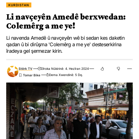
KURDISTAN
Li navçeyên Amedê berxwedan:
Colemêrg a me ye!
Li navenda Amedê û navçeyên wê bi sedan kes daketin
qadan û bi dirûşma 'Colemêrg a me ye' desteserkirina
îradeya gel şermezar kirin.
Stêrk TV
Dîroka Nûkirinê: 4. Hezîran 2024
Dema Xwendinê: 5 Dq.