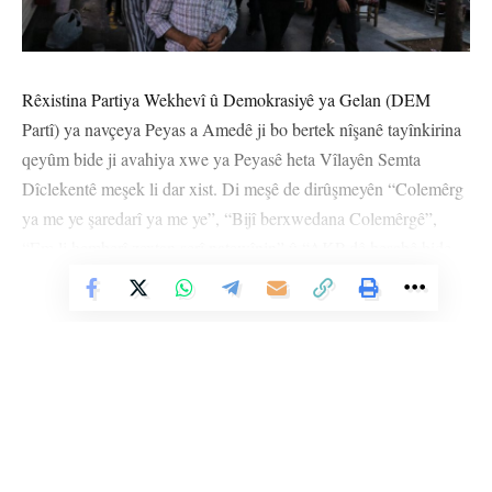
Rêxistina Partiya Wekhevî û Demokrasiyê ya Gelan (DEM
Partî) ya navçeya Peyas a Amedê ji bo bertek nîşanê tayînkirina
qeyûm bide ji avahiya xwe ya Peyasê heta Vîlayên Semta
Dîclekentê meşek li dar xist. Di meşê de dirûşmeyên “Colemêrg
ya me ye şaredarî ya me ye”, “Bijî berxwedana Colemêrgê”,
“Em li hemberî zextan serî natewînin” û “AKP dê hesabê bide
gel” hatin berzkirin. Hevşaredarên Peyasê Berîvan Gulşen
Vê Nûçeyê Bixwîne
Sîncar û Cengîz Dundar, hevserokên DEM Partiyê yên Peyasê û
gelek kes tev li meşê bû.
Polîsan cih cih xwest partiyiyan asteng bike, lê girseyê tevî
dorpêça polîsan jî meşa xwe berdewam kirin û polîtîkayên
qeyûm şermezar kirin. Li derdorê jî gel bi çepik û wesayîtan jî bi
lêdana qorneyan piştgiriya girseyê kirin.