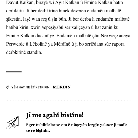
Davut Kalkan, birayê wî Agît Kalkan û Emîne Kalkan hatin
derbkirin. Ji ber derbkirinê hinek deverên endamên malbatê
şikestin, laşê wan reş û şîn bûn. Ji ber derba li endamên malbatê
hatibû kirin, xwîn vepeşiyabû ser xalîçeyan û hat zanîn ku
Emîne Kalkan ducanî ye. Endamên malbatê çûn Nexweşxaneya
Perwerde û Lêkolînê ya Mêrdînê û ji bo serlêdana sûc rapora
derbkirinê standin.
MÊRDÎN
YÊN HATINE ÊTÎKETKIRIN
Ji me agahî bistîne!
Eger tu bibî abone em ê nûçeyên lezgîn yekser ji maîla
te re bişînin.