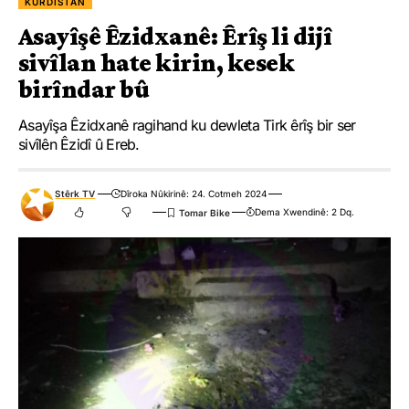
KURDISTAN
Asayîşê Êzidxanê: Êrîş li dijî
sivîlan hate kirin, kesek
birîndar bû
Asayîşa Êzidxanê ragihand ku dewleta Tirk êrîş bir ser
sivîlên Êzidî û Ereb.
Stêrk TV
Dîroka Nûkirinê: 24. Cotmeh 2024
Dema Xwendinê: 2 Dq.