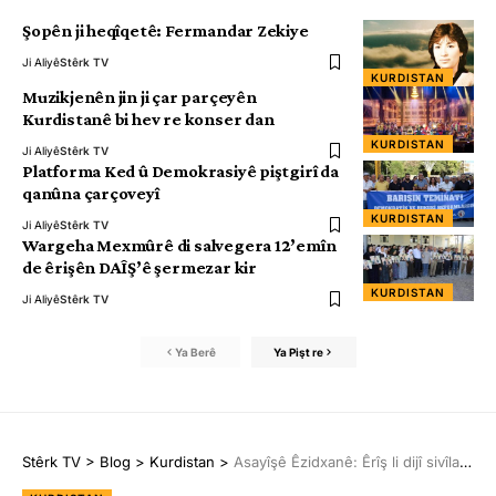
Şopên ji heqîqetê: Fermandar Zekiye
Ji Aliyê
Stêrk TV
KURDISTAN
Muzikjenên jin ji çar parçeyên
Kurdistanê bi hev re konser dan
KURDISTAN
Ji Aliyê
Stêrk TV
Platforma Ked û Demokrasiyê piştgirî da
qanûna çarçoveyî
KURDISTAN
Ji Aliyê
Stêrk TV
Wargeha Mexmûrê di salvegera 12’emîn
de êrişên DAÎŞ’ê şermezar kir
KURDISTAN
Ji Aliyê
Stêrk TV
Ya Berê
Ya Pişt re
Stêrk TV
>
Blog
>
Kurdistan
>
Asayîşê Êzidxanê: Êrîş li dijî sivîlan hate kirin, kesek birîndar bû