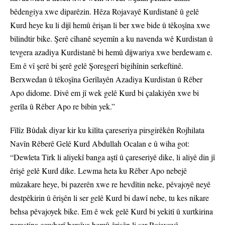
bêdengiya xwe diparêzin. Hêza Rojavayê Kurdistanê û gelê
Kurd heye ku li dijî hemû êrişan li ber xwe bide û têkoşîna xwe
bilindtir bike. Şerê cîhanê seyemîn a ku navenda wê Kurdistan û
tevgera azadiya Kurdistanê bi hemû dijwariya xwe berdewam e.
Em ê vî şerê bi şerê gelê Şoreşgerî bigihînin serkeftinê.
Berxwedan û têkoşîna Gerîlayên Azadiya Kurdistan û Rêber
Apo didome. Divê em jî wek gelê Kurd bi çalakiyên xwe bi
gerîla û Rêber Apo re bibin yek.”
Fîlîz Bûdak diyar kir ku kilîta çareseriya pirsgirêkên Rojhilata
Navîn Rêberê Gelê Kurd Abdullah Ocalan e û wiha got:
“Dewleta Tirk li aliyekî banga aştî û çareseriyê dike, li aliyê din jî
êrişê gelê Kurd dike. Lewma heta ku Rêber Apo nebejê
mûzakare heye, bi pazerên xwe re hevdîtin neke, pêvajoyê neyê
destpêkirin û êrişên li ser gelê Kurd bi dawî nebe, tu kes nikare
behsa pêvajoyek bike. Em ê wek gelê Kurd bi yekitî û xurtkirina
parastina cewherî bersîva hemû êrişên li ser Rojavayê