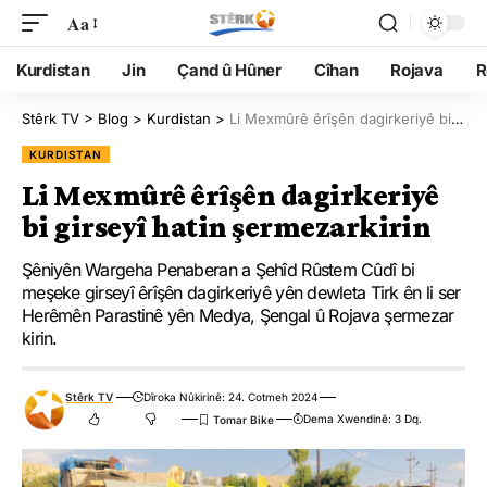
Aa
Kurdistan
Jin
Çand û Hûner
Cîhan
Rojava
R
Stêrk TV
>
Blog
>
Kurdistan
>
Li Mexmûrê êrîşên dagirkeriyê bi girseyî hatin şermezarkirin
KURDISTAN
Li Mexmûrê êrîşên dagirkeriyê
bi girseyî hatin şermezarkirin
Şêniyên Wargeha Penaberan a Şehîd Rûstem Cûdî bi
meşeke girseyî êrîşên dagirkeriyê yên dewleta Tirk ên li ser
Herêmên Parastinê yên Medya, Şengal û Rojava şermezar
kirin.
Stêrk TV
Dîroka Nûkirinê: 24. Cotmeh 2024
Dema Xwendinê: 3 Dq.