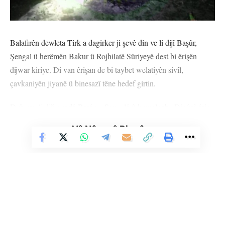
Balafirên dewleta Tirk a dagirker ji şevê din ve li dijî Başûr,
Şengal û herêmên Bakur û Rojhilatê Sûriyeyê dest bi êrişên
dijwar kiriye. Di van êrişan de bi taybet welatiyên sivîl,
çavkaniyên jiyanê û binesazî têne hedef girtin.
Duh şev li dijî gundê Barê ya Şengalê û komelgeha Digûrê êriş
pêkhatin. Di êrişa şevê din de jinek birîndar bûbû. Îro jî êriş
Vê Nûçeyê Bixwîne
dewam kirin.
Têkildarî êrişên dewam dikin û êrişên şevê din hatîn pêkanîn,
Fermandariya Giştî ya Asayîşa Êzidxanê daxuyaniyeke nivîskî
weşand. Di daxuyaniyê de hate gotin, li Barê mala welatiyên
Ereb û li Digûrê jî welatiyên Êzidî hatine hedef girtin.
Berfirehiya daxuyaniya Asayîşê wiha ye: