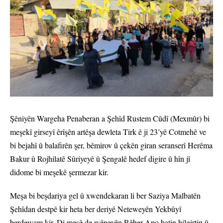
Şêniyên Wargeha Penaberan a Şehîd Rustem Cûdî (Mexmûr) bi
meşekî girseyî êrîşên artêşa dewleta Tirk ê ji 23’yê Cotmehê ve
bi bejahî û balafirên şer, bêmirov û çekên giran seranserî Herêma
Bakur û Rojhilatê Sûriyeyê û Şengalê hedef digire û hîn jî
didome bi meşekê şermezar kir.
Meşa bi beşdariya gel û xwendekaran li ber Saziya Malbatên
Şehîdan destpê kir heta ber deriyê Neteweyên Yekbûyî
berdewam kir. Di meşê de wêneyên Rêber Apo hatin hilgirtin û