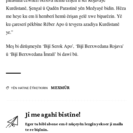
Kurdistanê, Şengal û Qadên Parastinê yên Medyayê bidin. Hêza
me heye ku em li hemberî hemû êrişan gelê xwe biparêzin. Yê
ku çareserî pêkbîne Rêber Apo û tevgera azadiya Kurdistanê
ye.”
Meş bi dirûşmeyên ‘Bijî Serok Apo’, ‘Bijî Berxwedana Rojava’
û ‘Bijî Berxwedana Îmralî’ bi dawî bû.
MEXMÛR
YÊN HATINE ÊTÎKETKIRIN
Ji me agahî bistîne!
Eger tu bibî abone em ê nûçeyên lezgîn yekser ji maîla
te re bişînin.