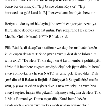
bênavber dirûşmeyên “Bijî berxwedana Rojava”, “Bijî
berxwedana gelê kurd û “Bijî berxwedana Îmraliyê” berz kirin.
Beriya ku daxuyanî bê dayîn ji bo tevahî cangoriyên Azadiya
Kurdistanê deqeyek rêz hat girtin. Piştî rêzgirtinê Hevseroka
Meclîsa Gel a Mexmûrê Fîlîz Bûdak axivî.
Fîlîz Bûdak, di destpêka axaftina xwe de ji bo malbatên kesên
ku di êrişên dewleta Tirk de jiyana xwe ji dest dane bibîranî û
wiha axivî: “Dewleta Tirk a dagirker ê ku li hemberê polîtîkayên
hêzên û li hemberê tevgera azadiyê têkçûnek jiyan dike, bi hemû
awayî bi hevkariya hêzên NATO’yê êrişê gelê Kurd dike. Duh
şevê din vê li Bakur û Rojhilatê Sûriyeyê û Şengalê êrişê malên
sivîl, pîşesazî û cihên leşkerî dike. Dixwaze têkçûna xwe bivî
awayî veşêre. Êrişên tên pêkanîn, nîşaneya tekçûna dewleta Tirk
û Mala Barzanî ye. Dema mijar dibe Kurd hemû hêzên
navdewletî û kesên xwe wekî xwedî wijdan pênase dikin