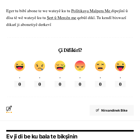
Eger tu bibî abone te we wateyê ku tu
Polîtikaya Malpera Me
dipejînî û
dîsa tê wê wateyê ku tu
Şert û Mercên me
qebûl dikî. Tu kendî bixwazî
dikarî ji abonetiyê derkevî
Çi Difikirî?
.
.
.
.
.
.
0
0
0
0
0
0
Nirxandinek Bike
Ev jî di be ku bala te bikşînin