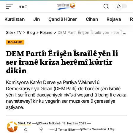
Aa
Kurdistan
Jin
Çand û Hûner
Cîhan
Rojava
R
Stêrk TV
>
Blog
>
Rojane
>
DEM Partî: Êrîşên Îsraîlê yên li ser Îranê krîza herêmî kûrtir dikin
ROJANE
DEM Partî: Êrîşên Îsraîlê yên li
ser Îranê krîza herêmî kûrtir
dikin
Komîsyona Karên Derve ya Partiya Wekhevî û
Demokrasiyê ya Gelan (DEM Partî) derbarê êrîşên Îsraîlê
yên li ser Îranê daxuyaniyek nivîskî weşand û bang li civaka
navneteweyî kir ku vegerin ser muzakere û çareseriya
aştiyane.
Stêrk TV
Dîroka Nûkirinê: 13. Hezîran 2025
Dema Xwendinê: 1 Dq.