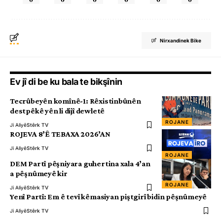
Nirxandinek Bike
Ev jî di be ku bala te bikşînin
Tecrûbeyên komînê-1: Rêxistinbûnên
destpêkê yên li dijî dewletê
ROJANE
Ji Aliyê
Stêrk TV
ROJEVA 8’Ê TEBAXA 2026’AN
Ji Aliyê
Stêrk TV
ROJANE
DEM Partî pêşniyara guhertina xala 4’an
a pêşnûmeyê kir
ROJANE
Ji Aliyê
Stêrk TV
Yenî Partî: Em ê tevî kêmasiyan piştgirî bidin pêşnûmeyê
Ji Aliyê
Stêrk TV