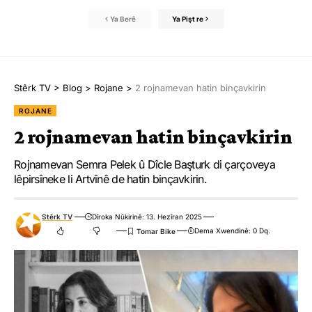
Ya Berê
Ya Pişt re
Stêrk TV
>
Blog
>
Rojane
>
2 rojnamevan hatin binçavkirin
ROJANE
2 rojnamevan hatin binçavkirin
Rojnamevan Semra Pelek û Dîcle Başturk di çarçoveya
lêpirsîneke li Artvînê de hatin binçavkirin.
Stêrk TV
Dîroka Nûkirinê: 13. Hezîran 2025
Dema Xwendinê: 0 Dq.