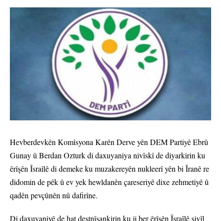
Hevberdevkên Komîsyona Karên Derve yên DEM Partiyê Ebrû
Gunay û Berdan Ozturk di daxuyaniya nivîskî de diyarkirin ku
êrîşên Îsraîlê di demeke ku muzakereyên nukleerî yên bi Îranê re
didomin de pêk û ev yek hewldanên çareseriyê dixe zehmetiyê û
qadên pevçûnên nû dafirîne.
Di daxuyaniyê de hat destnîşankirin ku ji ber êrîşên Îsraîlê sivîl