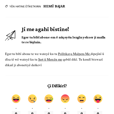
HEMÛ BAJAR
YÊN HATINE ÊTÎKETKIRIN
Ji me agahî bistîne!
Eger tu bibî abone em ê nûçeyên lezgîn yekser ji maîla
te re bişînin.
Eger tu bibî abone te we wateyê ku tu
Polîtikaya Malpera Me
dipejînî û
dîsa tê wê wateyê ku tu
Şert û Mercên me
qebûl dikî. Tu kendî bixwazî
dikarî ji abonetiyê derkevî
Çi Difikirî?
.
.
.
.
.
.
0
0
0
0
0
0