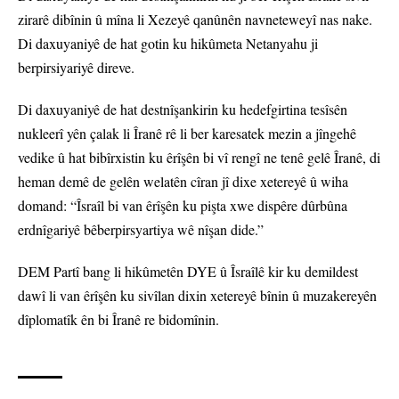
zirarê dibînin û mîna li Xezeyê qanûnên navneteweyî nas nake.
Di daxuyaniyê de hat gotin ku hikûmeta Netanyahu ji
berpirsiyariyê direve.
Di daxuyaniyê de hat destnîşankirin ku hedefgirtina tesîsên
nukleerî yên çalak li Îranê rê li ber karesatek mezin a jîngehê
vedike û hat bibîrxistin ku êrîşên bi vî rengî ne tenê gelê Îranê, di
heman demê de gelên welatên cîran jî dixe xetereyê û wiha
domand: “Îsraîl bi van êrîşên ku pişta xwe dispêre dûrbûna
erdnîgariyê bêberpirsyartiya wê nîşan dide.”
DEM Partî bang li hikûmetên DYE û Îsraîlê kir ku demildest
dawî li van êrîşên ku sivîlan dixin xetereyê bînin û muzakereyên
dîplomatîk ên bi Îranê re bidomînin.