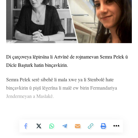
Di çarçoveya lêpirsîna li Artvînê de rojnamevan Semra Pelek û
Dîcle Başturk hatin binçavkirin.
Semra Pelek serê sibehê li mala xwe ya li Stenbolê hate
binçavkirin û piştî lêgerîna li malê ew birin Fermandariya
Jendermeyan a Maslakê.
Vê Nûçeyê Bixwîne
HEMÛ BAJAR
YÊN HATINE ÊTÎKETKIRIN