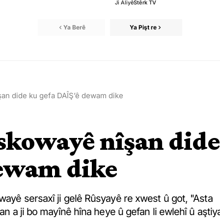
Ji Aliyê
Stêrk TV
Ya Berê
Ya Pişt re
şan dide ku gefa DAÎŞ’ê dewam dike
oskowayê nîşan dide
dewam dike
wayê sersaxî ji gelê Rûsyayê re xwest û got, "Asta
an a ji bo mayînê hîna heye û gefan li ewlehî û aştiy