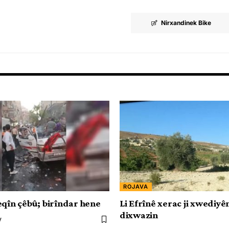
Nirxandinek Bike
ROJAVA
eqîn çêbû; birîndar hene
Li Efrînê xerac ji xwediy
dixwazin
V