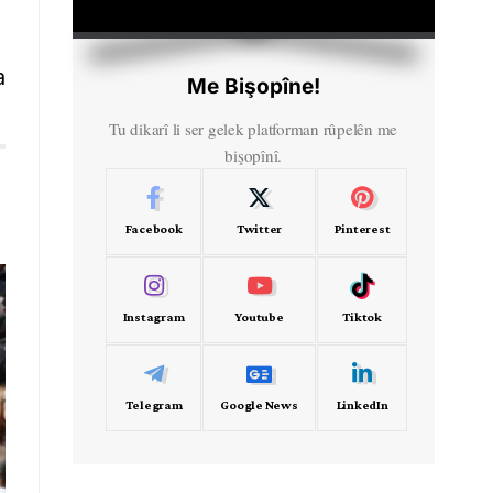
HD
00:00
a
Me Bişopîne!
Tu dikarî li ser gelek platforman rûpelên me
bişopînî.
Facebook
Twitter
Pinterest
Instagram
Youtube
Tiktok
Telegram
Google News
LinkedIn