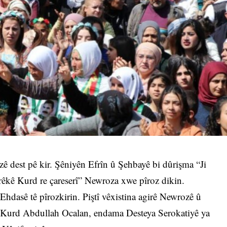
ê dest pê kir. Şêniyên Efrîn û Şehbayê bi dûrişma “Ji
irêkê Kurd re çareserî” Newroza xwe pîroz dikin.
hdasê tê pîrozkirin. Piştî vêxistina agirê Newrozê û
ê Kurd Abdullah Ocalan, endama Desteya Serokatiyê ya