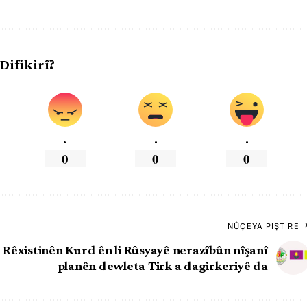
 Difikirî?
.
.
.
0
0
0
NÛÇEYA PIŞT RE
Rêxistinên Kurd ên li Rûsyayê nerazîbûn nîşanî
planên dewleta Tirk a dagirkeriyê da