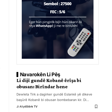
Navarokên Li Pêş
Li dijî gundê Kobanê êrîşa bi
obusan: Birîndar hene
Dewleta Tirk a dagirker gundê Eslankê yê dikeve
başûrê Kobanê bi obusan bombebaran kir. Di
…
Ji Aliyê
Stêrk TV