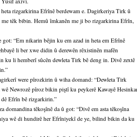
Yûsif axivî.
heta rizgarkirina Efrînê berdewam e. Dagirkeriya Tirk û
û me têk bibin. Hemû îmkanên me ji bo rizgarkirina Efrîn,
 got: “Em nikarin bêjin ku em azad in heta em Efrînê
 Şehbayê li ber xwe didin û derewên rêxistinên mafên
n ku li hemberî sûcên dewleta Tirk bê deng in. Divê zextê
in.”
dagirkerî were pîrozkirin û wiha domand: “Dewleta Tirk
a wê Newrozê pîroz bikin piştî ku peykerê Kawayê Hesinka
 dê Efrîn bê rizgarkirin.”
za domandina têkoşînê da û got: “Divê em asta têkoşîna
ya wê di hundirê her Efrîniyekî de ye, bilind bikin da ku