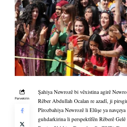
Şahiya Newrozê bi vêxistina agirê Newroz
Parvekirin
Rêber Abdullah Ocalan re azadî, ji pirsg
Pîrozbahiya Newrozê li Elûşe ya navçeya E
guhdarkirina li perspektîfên Rêberê Gel