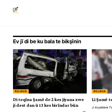
Ev jî di be ku bala te bikşînin
ROJAVA
ROJAVA
Di teqîna Şamê de 2 kes jiyana xwe
Li Şamê t
ji dest dan û 13 kes birîndar bûn
Ji Aliyê
Stêrk T