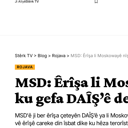
Ji Aliyê
Stêrk TV
Stêrk TV
>
Blog
>
Rojava
>
MSD: Êrîşa li Moskowayê nî
ROJAVA
MSD: Êrîşa li M
ku gefa DAÎŞ’ê 
MSD'ê ji ber êrîşa çeteyên DAÎŞ’ê ya li Mosko
vê êrîşê careke din îsbat dike ku hêza terorîst