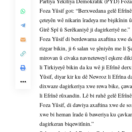
Partiya Yekîtiya Demokratîk (PYD) Foza 
Foza Yûsif got: “Berxwedana gelê Efrînê 
çeteyên wê nikarin îradeya me bişikînin 
Girê Spî û Serêkaniyê ji dagirkeriyê ne.”
Foza Yûsif di berdewama axaftina xwe de
rizgar bikin, ji 6 salan ve şêniyên me li
mirovan û civaka navneteweyî eşkere diki
li Tirkiyeyê bikin da ku wê ji Efrînê derx
Yûsif, diyar kir ku dê Newroz li Efrîna 
dixwaze dagirkeriya xwe rewa bike, çaw
li Efrînê rûxandin. Lê bi ruhê gelê Efrînê
Foza Yûsif, di dawiya axaftina xwe de so
xwe bi heman îrade û baweriya ku çavkani
dagirkeran biqewitînin.”