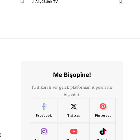
Ji Aliyê
Stêrk TV
Me Bişopîne!
Tu dikarî li ser gelek platforman rûpelên me
bişopînî.
Facebook
Twitter
Pinterest
a