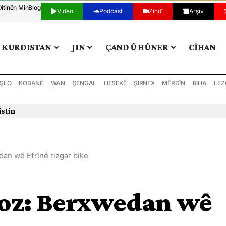
Dîtinên Min
Blog
Video
Podcast
Zindî
Arşîv
KURDISTAN
JIN
ÇAND Û HÛNER
CÎHAN
ŞLO
KOBANÊ
WAN
ŞENGAL
HESEKÊ
ŞIRNEX
MÊRDÎN
RIHA
LEZ
istin
an wê Efrînê rizgar bike
oz: Berxwedan wê