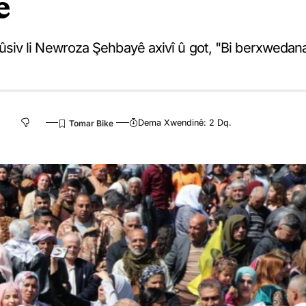
e
siv li Newroza Şehbayê axivî û got, "Bi berxwedan
"
Dema Xwendinê: 2 Dq.