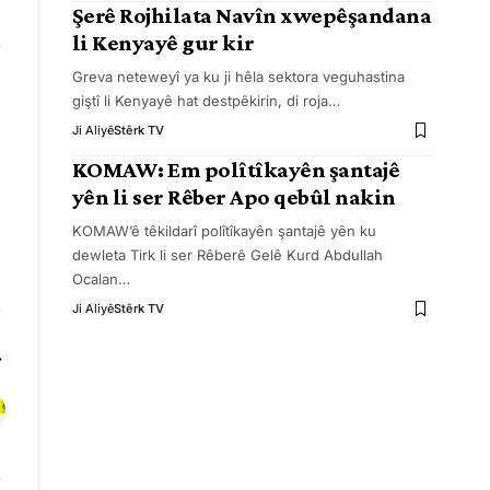
Şerê Rojhilata Navîn xwepêşandana
li Kenyayê gur kir
Greva neteweyî ya ku ji hêla sektora veguhastina
giştî li Kenyayê hat destpêkirin, di roja
…
Ji Aliyê
Stêrk TV
KOMAW: Em polîtîkayên şantajê
yên li ser Rêber Apo qebûl nakin
KOMAW’ê têkildarî polîtîkayên şantajê yên ku
dewleta Tirk li ser Rêberê Gelê Kurd Abdullah
Ocalan
…
Ji Aliyê
Stêrk TV