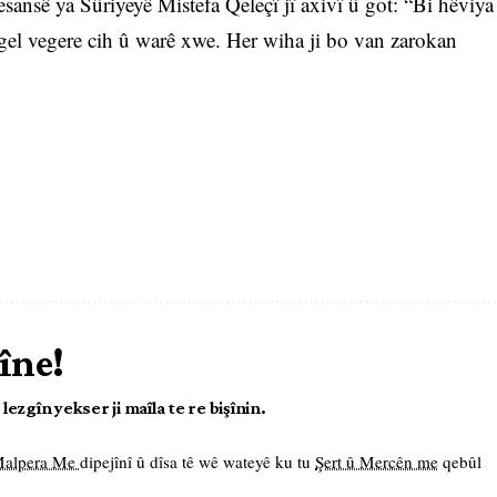
esansê ya Sûriyeyê Mistefa Qeleçî jî axivî û got: “Bi hêviya
 gel vegere cih û warê xwe. Her wiha ji bo van zarokan
îne!
ezgîn yekser ji maîla te re bişînin.
 Malpera Me
dipejînî û dîsa tê wê wateyê ku tu
Şert û Mercên me
qebûl