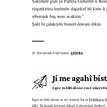
Sekreterê giştî yê Partiya Guhertin û Ron
rizgarkirina herêmên dagirkirî bê kirin û
siberojek baş were avakirin.”
Şahî bi çalakiyên hunerî dewam dikin.
ŞEHBA
YÊN HATINE ÊTÎKETKIRIN
Ji me agahî bist
Eger tu bibî abone em ê nûçeyên l
Eger tu bibî abone te we wateyê ku tu
Polîtikaya
dikî. Tu kendî bixwazî dikarî ji abonetiyê derkevî