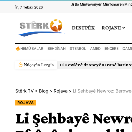
Ji Bo Min
Favoriyên Min
Tomarên Min
În, 7 Tebax 2026
DESTPÊK
ROJANE
HEMÛ BAJAR
BEHDÎNAN
STENBOL
AMED
ENQERE
QAMI
Nûçeyên Lezgîn
Li Hewlêrê droneyên Îranê hatin x
Stêrk TV
>
Blog
>
Rojava
>
Li Şehbayê Newroz: Berxwed
ROJAVA
Li Şehbayê Newr