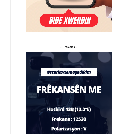
- Frekans -
r