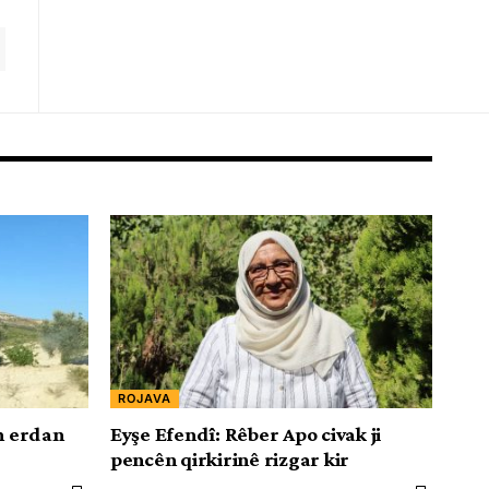
ROJAVA
ên erdan
Eyşe Efendî: Rêber Apo civak ji
pencên qirkirinê rizgar kir