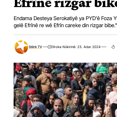
Efrînê rizgar bik
Endama Desteya Serokatiyê ya PYD'ê Foza Yû
gelê Efrînê re wê Efrîn careke din rizgar bibe.
Stêrk TV
Dîroka Nûkirinê: 23. Adar 2024