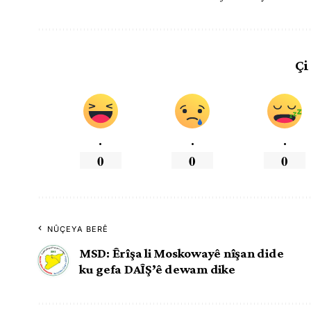
Çi
.
.
.
0
0
0
NÛÇEYA BERÊ
MSD: Êrîşa li Moskowayê nîşan dide
ku gefa DAÎŞ’ê dewam dike