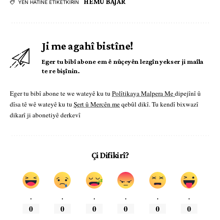
HEMÛ BAJAR
YÊN HATINE ÊTÎKETKIRIN
Ji me agahî bistîne!
Eger tu bibî abone em ê nûçeyên lezgîn yekser ji maîla
te re bişînin.
Eger tu bibî abone te we wateyê ku tu
Polîtikaya Malpera Me
dipejînî û
dîsa tê wê wateyê ku tu
Şert û Mercên me
qebûl dikî. Tu kendî bixwazî
dikarî ji abonetiyê derkevî
Çi Difikirî?
.
.
.
.
.
.
0
0
0
0
0
0