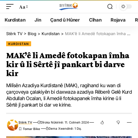
Aa
Kurdistan
Jin
Çand û Hûner
Cîhan
Rojava
R
Stêrk TV
>
Blog
>
Kurdistan
>
MAK’ê li Amedê fotokapan îmha kir û li Sêrtê jî pankart bi darve kir
KURDISTAN
MAK’ê li Amedê fotokapan îmha
kir û li Sêrtê jî pankart bi darve
kir
Milîsên Azadiya Kurdistanê (MAK), ragihand ku wan di
çarçoveya çalakiyên bi daxwaza azadiya Rêberê Gelê Kurd
Abdullah Ocalan, li Amedê fotokapanek îmha kirine û li
Sêrtê jî pankart bi dar ve kirine.
Stêrk TV
Dîroka Nûkirinê: 11. Cotmeh 2024
Dema Xwendinê: 1 Dq.