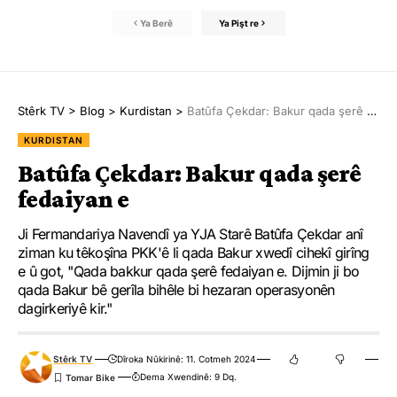
Ya Berê
Ya Pişt re
Stêrk TV
>
Blog
>
Kurdistan
>
Batûfa Çekdar: Bakur qada şerê fedaiyan e
KURDISTAN
Batûfa Çekdar: Bakur qada şerê
fedaiyan e
Ji Fermandariya Navendî ya YJA Starê Batûfa Çekdar anî
ziman ku têkoşîna PKK'ê li qada Bakur xwedî cihekî girîng
e û got, "Qada bakkur qada şerê fedaiyan e. Dijmin ji bo
qada Bakur bê gerîla bihêle bi hezaran operasyonên
dagirkeriyê kir."
Stêrk TV
Dîroka Nûkirinê: 11. Cotmeh 2024
Dema Xwendinê: 9 Dq.