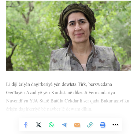
Li dijî êrîşên dagirkeriyê yên dewleta Tirk, berxwedana
Gerîlayên Azadiyê yên Kurdistanê dike. Ji Fermandariya
Navendî ya YJA Starê Batûfa Çekdar li ser qada Bakur axivî ku
êrîşên dagirkeriyê bê navber lê dewam dikin.
Batûfa Çekdar bi bîr xist ku Rêberê Gelê Kurd Abdullah Ocalan
Vê Nûçeyê Bixwîne
beriya 52 salan dest bi têkoşîna azadiyê kir û got, “Meşa Rêberê