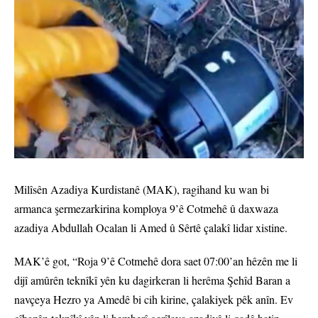
Milîsên Azadiya Kurdistanê (MAK), ragihand ku wan bi
armanca şermezarkirina komploya 9’ê Cotmehê û daxwaza
azadiya Abdullah Ocalan li Amed û Sêrtê çalakî lidar xistine.
MAK’ê got, “Roja 9’ê Cotmehê dora saet 07:00’an hêzên me li
dijî amûrên teknîkî yên ku dagirkeran li herêma Şehîd Baran a
navçeya Hezro ya Amedê bi cih kirine, çalakiyek pêk anîn. Ev