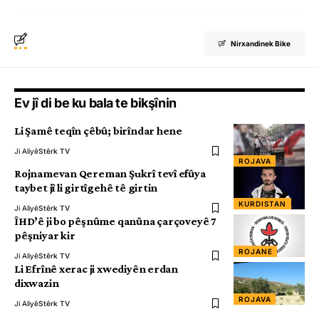
Nirxandinek Bike
Ev jî di be ku bala te bikşînin
Li Şamê teqîn çêbû; birîndar hene
Ji Aliyê
Stêrk TV
ROJAVA
Rojnamevan Qereman Şukrî tevî efûya
taybet jî li girtîgehê tê girtin
KURDISTAN
Ji Aliyê
Stêrk TV
ÎHD’ê ji bo pêşnûme qanûna çarçoveyê 7
pêşniyar kir
ROJANE
Ji Aliyê
Stêrk TV
Li Efrînê xerac ji xwediyên erdan
dixwazin
ROJAVA
Ji Aliyê
Stêrk TV