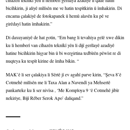
cîhazên teknîkî yên li hemberî gerîlaya azadiyê li qadê hatin
bicihkirin, ji aliyê mîlîsên me ve hatin tespîtkirin û îmhakirin. Di
encama çalakiyê de fotokapanek û hemû alavên ku pê ve
girêdayî hatin îmhakirin.”
Di daxuyaniyê de hat gotin, “Em bang li tevahiya gelê xwe dikin
ku li hemberî van cîhazên teknîkî yên li dijî gerîlayê azadiyê
hatine bicihkirin hişyar bin û bi wergirtina tedbîrên pêwîst re di
nuqteya ku tespît kirine de îmha bikin. “
MAK’ê li ser çalakiya li Sêrtê jî ev agahî parve kirin, “Şeva 8’ê
Cotmehê milîsên me li Taxa Alan a Navendî ya Mehsertê
pankarteke ku li ser nivîsa , ‘Me Komploya 9 ‘ê Cotmehê jibîr
nekiriye, Bijî Rêber Serok Apo’ daliqand.”