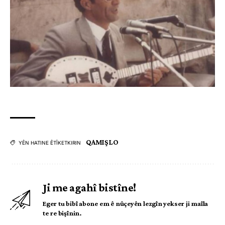
QAMIŞLO
YÊN HATINE ÊTÎKETKIRIN
Ji me agahî bistîne!
Eger tu bibî abone em ê nûçeyên lezgîn yekser ji maîla
te re bişînin.