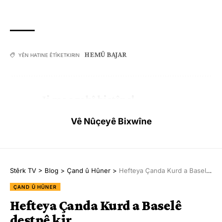
HEMÛ BAJAR
YÊN HATINE ÊTÎKETKIRIN
Ji me agahî bistîne!
Eger tu bibî abone em ê nûçeyên lezgîn yekser ji maîla
Vê Nûçeyê Bixwîne
te re bişînin.
Eger tu bibî abone te we wateyê ku tu
Polîtikaya Malpera Me
dipejînî û
dîsa tê wê wateyê ku tu
Şert û Mercên me
qebûl dikî. Tu kendî bixwazî
dikarî ji abonetiyê derkevî
Stêrk TV
>
Blog
>
Çand û Hûner
>
Hefteya Çanda Kurd a Baselê destpê kir
ÇAND Û HÛNER
Hefteya Çanda Kurd a Baselê
Çi Difikirî?
destpê kir