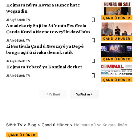
Hejmara nû ya Kovara Huner hate
weşandin
ÇAND Û HÛNER
Ji Aliyê
Stêrk TV
Amadekariyên ji bo 34’emîn Festîvala
Çanda Kurd a Navneteweyî bi dawî bûn
ÇAND Û HÛNER
Ji Aliyê
Stêrk TV
Li Festîvala Çand û Xwezayê ya Depê
banga aştî û civaka demokratîk
ÇAND Û HÛNER
Ji Aliyê
Stêrk TV
Hejmara Tebaxê ya Komînal derket
Ji Aliyê
Stêrk TV
ÇAND Û HÛNER
Ya Berê
Ya Pişt re
Stêrk TV
>
Blog
>
Çand û Hûner
>
Hejmara nû ya Kovara Jinên Ciwan ên Welatparêz derket
ÇAND Û HÛNER