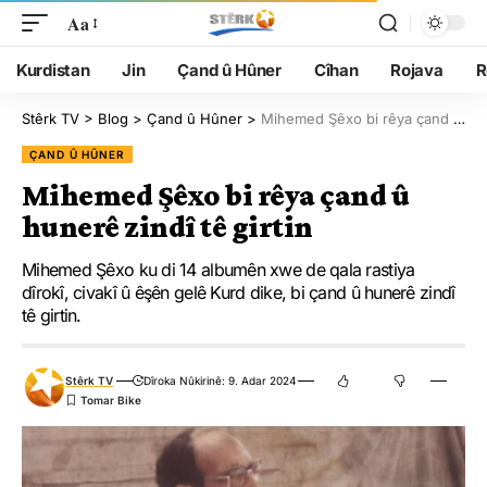
Aa
Kurdistan
Jin
Çand û Hûner
Cîhan
Rojava
R
Stêrk TV
>
Blog
>
Çand û Hûner
>
Mihemed Şêxo bi rêya çand û hunerê zindî tê girtin
ÇAND Û HÛNER
Mihemed Şêxo bi rêya çand û
hunerê zindî tê girtin
Mihemed Şêxo ku di 14 albumên xwe de qala rastiya
dîrokî, civakî û êşên gelê Kurd dike, bi çand û hunerê zindî
tê girtin.
Stêrk TV
Dîroka Nûkirinê: 9. Adar 2024