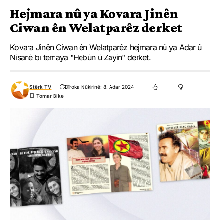
Hejmara nû ya Kovara Jinên
Ciwan ên Welatparêz derket
Kovara Jinên Ciwan ên Welatparêz hejmara nû ya Adar û
Nîsanê bi temaya "Hebûn û Zayîn" derket.
Stêrk TV
Dîroka Nûkirinê: 8. Adar 2024