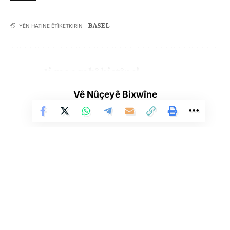
BASEL
YÊN HATINE ÊTÎKETKIRIN
Ji me agahî bistîne!
Eger tu bibî abone em ê nûçeyên lezgîn yekser ji maîla
Vê Nûçeyê Bixwîne
te re bişînin.
Eger tu bibî abone te we wateyê ku tu
Polîtikaya Malpera Me
dipejînî û
dîsa tê wê wateyê ku tu
Şert û Mercên me
qebûl dikî. Tu kendî bixwazî
dikarî ji abonetiyê derkevî
Çi Difikirî?
Li Ser Şopa Heqîqetê
Stêrk TV ji sala 2009an ve di warên siyasî, civakî, çandî û hunerî de
weşanê dike. Bi nêrîna azadiya jinê û avakirina civakeke demokratîk,
.
.
.
.
.
.