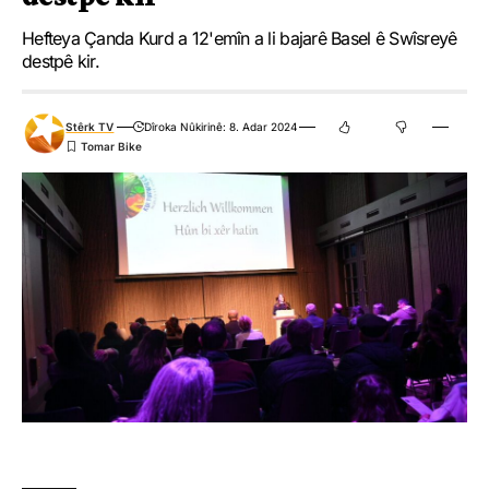
Hefteya Çanda Kurd a 12'emîn a li bajarê Basel ê Swîsreyê
destpê kir.
.
.
.
.
.
.
0
0
0
0
0
0
Stêrk TV
Dîroka Nûkirinê: 8. Adar 2024
Nirxandinek Bike