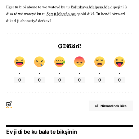
Eger tu bibî abone te we wateyê ku tu
Polîtikaya Malpera Me
dipejînî û
dîsa tê wê wateyê ku tu
Şert û Mercên me
qebûl dikî. Tu kendî bixwazî
dikarî ji abonetiyê derkevî
Çi Difikirî?
.
.
.
.
.
.
0
0
0
0
0
0
Nirxandinek Bike
Ev jî di be ku bala te bikşînin