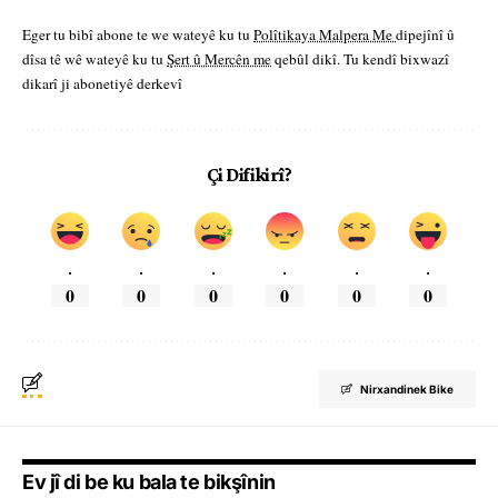
Eger tu bibî abone te we wateyê ku tu
Polîtikaya Malpera Me
dipejînî û
dîsa tê wê wateyê ku tu
Şert û Mercên me
qebûl dikî. Tu kendî bixwazî
dikarî ji abonetiyê derkevî
Çi Difikirî?
.
.
.
.
.
.
0
0
0
0
0
0
Nirxandinek Bike
Ev jî di be ku bala te bikşînin