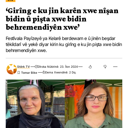
‘Girîng e ku jin karên xwe nîşan
bidin û pişta xwe bidin
behremendiyên xwe’
Festîvala Payîzeyê ya Kelarê berdewam e û jinên beşdar
têkildarî vê yekê diyar kirin ku girîng e ku jin pişta xwe bidin
behremendiyên xwe.
Stêrk TV
Dîroka Nûkirinê: 23. Îlon 2024
Dema Xwendinê: 2 Dq.