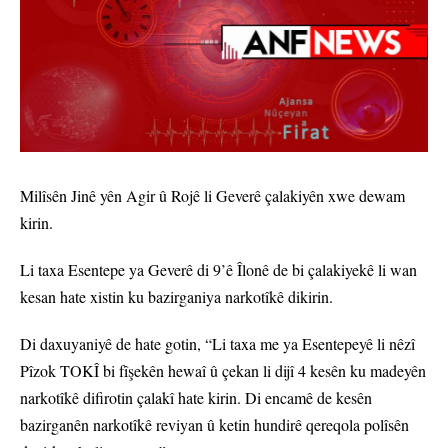
Milîsên Jinê yên Agir û Rojê li Geverê çalakiyên xwe dewam
kirin.
Li taxa Esentepe ya Geverê di 9’ê Îlonê de bi çalakiyekê li wan
kesan hate xistin ku bazirganiya narkotîkê dikirin.
Di daxuyaniyê de hate gotin, “Li taxa me ya Esentepeyê li nêzî
Pîzok TOKÎ bi fîşekên hewaî û çekan li dijî 4 kesên ku madeyên
narkotîkê difirotin çalakî hate kirin. Di encamê de kesên
bazirganên narkotîkê reviyan û ketin hundirê qereqola polîsên