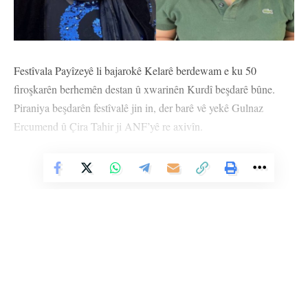
Festîvala Payîzeyê li bajarokê Kelarê berdewam e ku 50
firoşkarên berhemên destan û xwarinên Kurdî beşdarê bûne.
Piraniya beşdarên festîvalê jin in, der barê vê yekê Gulnaz
Ercumend û Çira Tahir ji ANF’yê re axivîn.
Gulnaz Ercumendê di destpêka axaftina xwe de da zanîn ku ew
Vê Nûçeyê Bixwîne
ji bo beşdarbûna li festîvalê ji rojhilatê Kurdistanê hatiye û got:
“Ez bi cilên Kurdî û karên destan û şîrîniya Kirmaşanê beşdarî
festîvalê bûm, ev festîval gelek baş in ku li Kurdistanê têne
lidarxistin, bi taybetî ji bo jinan. Jin dikarin ji bo nîşandana karên
xwe beşdar bibin.”
Gulnaz Ercumendê di dawiya axaftina xwe de diyar kir ku eger
ji her çar parçeyên Kurdistanê jin beşdarî festîvalan bibin, dê