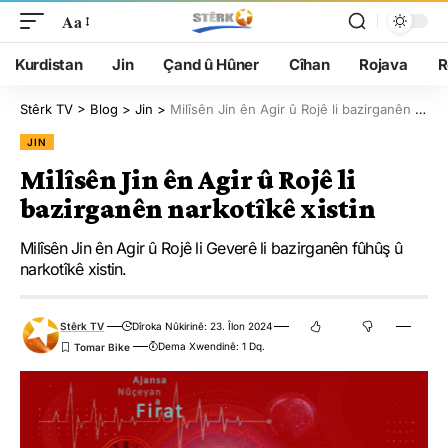
Aa
Kurdistan
Jin
Çand û Hûner
Cîhan
Rojava
R
Stêrk TV
>
Blog
>
Jin
>
Milîsên Jin ên Agir û Rojê li bazirganên narkotîkê xistin
JIN
Milîsên Jin ên Agir û Rojê li
bazirganên narkotîkê xistin
Milîsên Jin ên Agir û Rojê li Geverê li bazirganên fûhûş û
narkotîkê xistin.
Stêrk TV
Dîroka Nûkirinê: 23. Îlon 2024
Dema Xwendinê: 1 Dq.