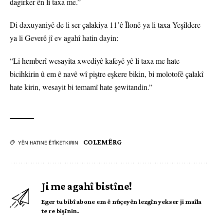
dagirker ên li taxa me.”
Di daxuyaniyê de li ser çalakiya 11’ê Îlonê ya li taxa Yeşîldere
ya li Geverê jî ev agahî hatin dayin:
“Li hemberî wesayita xwediyê kafeyê yê li taxa me hate
bicihkirin û em ê navê wî piştre eşkere bikin, bi molotofê çalakî
hate kirin, wesayit bi temamî hate şewitandin.”
COLEMÊRG
YÊN HATINE ÊTÎKETKIRIN
Ji me agahî bistîne!
Eger tu bibî abone em ê nûçeyên lezgîn yekser ji maîla
te re bişînin.