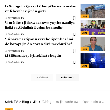
Li Girtîgeha Qerçekê binpêkirinên mafan
ên li hemberî jinên girtî
JIN
Ji Aliyê
Stêrk TV
‘Em ê dest ji daxwaza xwe ya ji bo azadiya
fîzîkî ya Abdullah Ocalan bernedin’
JIN
Ji Aliyê
Stêrk TV
‘Di nava partiyan û rêveberiyên herêmî
de kotaya jin ên ciwan divê mecbûrî be’
JIN
Ji Aliyê
Stêrk TV
Li Silêmaniyeyê jinek hate kuştin
Ji Aliyê
Stêrk TV
JIN
Ya Berê
Ya Pişt re
Stêrk TV
>
Blog
>
Jin
>
‘Girîng e ku jin karên xwe nîşan bidin û pişta xwe bidin behremendiyên xwe’
JIN