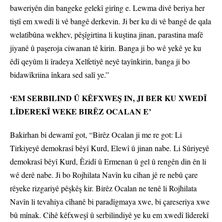
baweriyên din bangeke gelekî girîng e. Lewma divê beriya her
tiştî em xwedî li vê bangê derkevin. Ji ber ku di vê bangê de qala
welatîbûna wekhev, pêşîgirtina li kuştina jinan, parastina mafê
jiyanê û paşeroja ciwanan tê kirin. Banga ji bo wê yekê ye ku
êdî qeyûm li îradeya Xelfetiyê neyê tayînkirin, banga ji bo
bidawîkriina înkara sed salî ye.”
‘EM SERBILIND Û KÊFXWEŞ IN, JI BER KU XWEDÎ
LÎDEREKÎ WEKE BIRÊZ OCALAN E’
Bakirhan bi dewamî got, “Birêz Ocalan ji me re got: Li
Tirkiyeyê demokrasî bêyî Kurd, Elewî û jinan nabe. Li Sûriyeyê
demokrasî bêyî Kurd, Êzidî û Ermenan û gel û rengên din ên li
wê derê nabe. Ji bo Rojhilata Navîn ku cîhan jê re nebû çare
rêyeke rizgariyê pêşkêş kir. Birêz Ocalan ne tenê li Rojhilata
Navîn li tevahiya cîhanê bi paradîgmaya xwe, bi çareseriya xwe
bû mînak. Cihê kêfxweşî û serbilindiyê ye ku em xwedî lîderekî