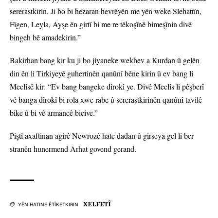
sererastkirin. Ji bo bi hezaran hevrêyên me yên weke Slehattîn,
Fîgen, Leyla, Ayşe ên girtî bi me re têkoşînê bimeşînin divê
bingeh bê amadekirin.”
Bakirhan bang kir ku ji bo jiyaneke wekhev a Kurdan û gelên
din ên li Tirkiyeyê guhertinên qanûnî bêne kirin û ev bang li
Meclîsê kir: “Ev bang bangeke dîrokî ye. Divê Meclîs li pêşberî
vê banga dîrokî bi rola xwe rabe û sererastkirinên qanûnî tavilê
bike û bi vê armancê bicive.”
Piştî axaftinan agirê Newrozê hate dadan û girseya gel li ber
stranên hunermend Arhat govend gerand.
XELFETÎ
YÊN HATINE ÊTÎKETKIRIN