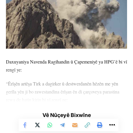
Daxuyaniya Navenda Ragihandin û Çapemeniyê ya HPG’ê bi vî
rengî ye:
“Êrîşên artêşa Tirk a dagirker û destwerdanên hêzên me yên
gerîla yên ji bo rawestandina êrîşan ên di çarçoveya parastina
rewa de hatin kirin bi vî rengî ne:
Êrîşên bi balafirên şer;
Vê Nûçeyê Bixwîne
11’ê Adarê li herêma Xakurkê Qada Berxwedanê ya Şehîd Şerîf