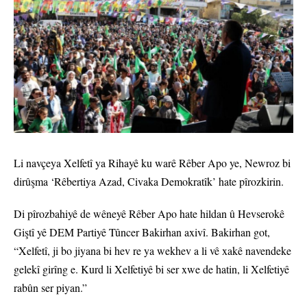
Li navçeya Xelfetî ya Rihayê ku warê Rêber Apo ye, Newroz bi
dirûşma ‘Rêbertiya Azad, Civaka Demokratîk’ hate pîrozkirin.
Di pîrozbahiyê de wêneyê Rêber Apo hate hildan û Hevserokê
Giştî yê DEM Partiyê Tûncer Bakirhan axivî. Bakirhan got,
“Xelfetî, ji bo jiyana bi hev re ya wekhev a li vê xakê navendeke
gelekî girîng e. Kurd li Xelfetiyê bi ser xwe de hatin, li Xelfetiyê
rabûn ser piyan.”