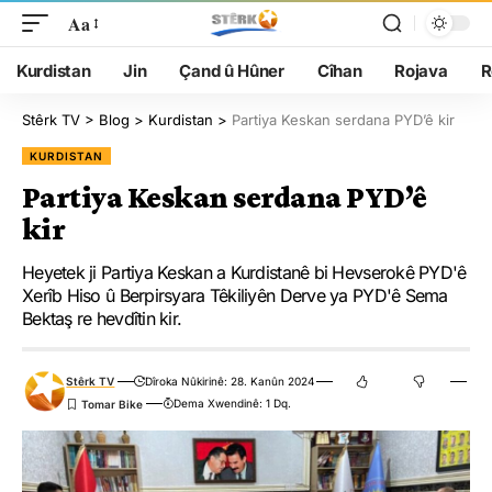
Aa
Kurdistan
Jin
Çand û Hûner
Cîhan
Rojava
R
Stêrk TV
>
Blog
>
Kurdistan
>
Partiya Keskan serdana PYD’ê kir
KURDISTAN
Partiya Keskan serdana PYD’ê
kir
Heyetek ji Partiya Keskan a Kurdistanê bi Hevserokê PYD'ê
Xerîb Hiso û Berpirsyara Têkiliyên Derve ya PYD'ê Sema
Bektaş re hevdîtin kir.
Stêrk TV
Dîroka Nûkirinê: 28. Kanûn 2024
Dema Xwendinê: 1 Dq.