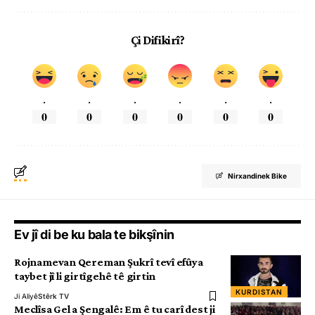
Çi Difikirî?
.
.
.
.
.
.
0
0
0
0
0
0
Nirxandinek Bike
Ev jî di be ku bala te bikşînin
Rojnamevan Qereman Şukrî tevî efûya
taybet jî li girtîgehê tê girtin
KURDISTAN
Ji Aliyê
Stêrk TV
Meclîsa Gel a Şengalê: Em ê tu carî dest ji