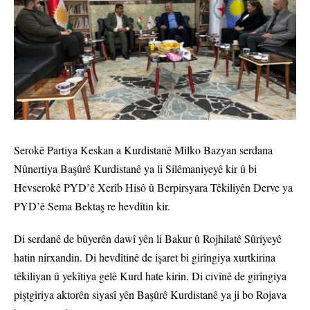
Serokê Partiya Keskan a Kurdistanê Milko Bazyan serdana
Nûnertiya Başûrê Kurdistanê ya li Silêmaniyeyê kir û bi
Hevserokê PYD’ê Xerîb Hisô û Berpirsyara Têkiliyên Derve ya
PYD’ê Sema Bektaş re hevdîtin kir.
Di serdanê de bûyerên dawî yên li Bakur û Rojhilatê Sûriyeyê
hatin nirxandin. Di hevdîtinê de işaret bi girîngiya xurtkirina
têkiliyan û yekîtiya gelê Kurd hate kirin. Di civînê de girîngiya
piştgiriya aktorên siyasî yên Başûrê Kurdistanê ya ji bo Rojava