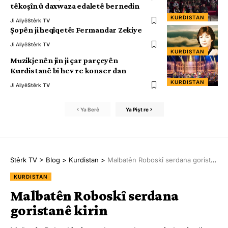
têkoşîn û daxwaza edaletê bernedin
KURDISTAN
Ji Aliyê
Stêrk TV
Şopên ji heqîqetê: Fermandar Zekiye
Ji Aliyê
Stêrk TV
KURDISTAN
Muzikjenên jin ji çar parçeyên
Kurdistanê bi hev re konser dan
KURDISTAN
Ji Aliyê
Stêrk TV
Ya Berê
Ya Pişt re
Stêrk TV
>
Blog
>
Kurdistan
>
Malbatên Roboskî serdana goristanê kirin
KURDISTAN
Malbatên Roboskî serdana
goristanê kirin