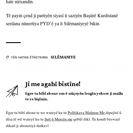
hate nirxandin.
Tê payin çend ji partiyên siyasî û saziyên Başûrê Kurdistanê
serdana nûnertiya PYD’ê ya li Silêmaniyeyê bikin.
SILÊMANIYE
YÊN HATINE ÊTÎKETKIRIN
Ji me agahî bistîne!
Eger tu bibî abone em ê nûçeyên lezgîn yekser ji maîla
te re bişînin.
Eger tu bibî abone te we wateyê ku tu
Polîtikaya Malpera Me
dipejînî û
dîsa tê wê wateyê ku tu
Şert û Mercên me
qebûl dikî. Tu kendî bixwazî
dikarî ji abonetiyê derkevî