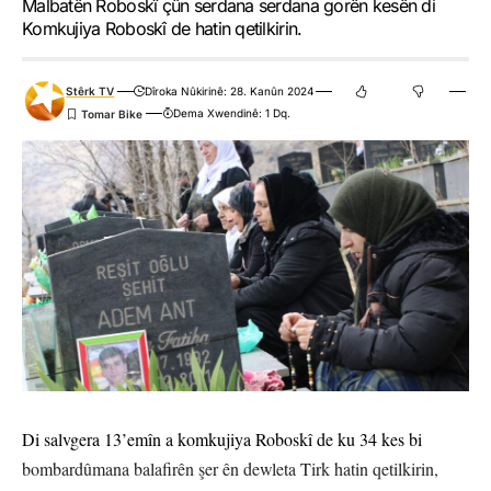
Malbatên Roboskî çûn serdana serdana gorên kesên di
Komkujiya Roboskî de hatin qetilkirin.
Stêrk TV
Dîroka Nûkirinê: 28. Kanûn 2024
Dema Xwendinê: 1 Dq.
Di salvgera 13’emîn a komkujiya Roboskî de ku 34 kes bi
bombardûmana balafirên şer ên dewleta Tirk hatin qetilkirin,