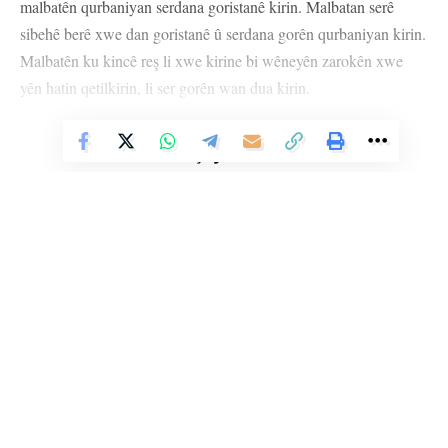
malbatên qurbaniyan serdana goristanê kirin. Malbatan serê
sibehê berê xwe dan goristanê û serdana gorên qurbaniyan kirin.
Malbatên ku kincê reş li xwe kirine bi wêneyên zarokên xwe
yên hatin qetilkirin, li ser gorên wan dua kirin.
Malbatan lokum û şekir li mirovan belav kirin ku serdana
Vê Nûçeyê Bixwîne
goristanê kirin.
Bîranîn wê bi daxuyaniya çapemeniyê destpê bike ku
Hevserokên DBP û DEM Partiyê wê tevlî bibin.
ŞIRNEX
YÊN HATINE ÊTÎKETKIRIN
Li Ser Şopa Heqîqetê
Stêrk TV ji sala 2009an ve di warên siyasî, civakî, çandî û hunerî de
weşanê dike. Bi nêrîna azadiya jinê û avakirina civakeke demokratîk,
Stêrk TV xebatên civakî, çandî, hunerî, dîrokî, aborî û yên jîngehê
Ji me agahî bistîne!