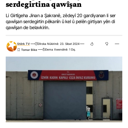
serdegirtina qawîşan
Li Girtîgeha Jinan a Şakranê, zêdeyî 20 gardiyanan li ser
qawîşan serdegirtin pêkanîn û kel û pelên girtiyan yên di
qawîşan de belavkirin.
Stêrk TV
Dîroka Nûkirinê: 23. Sibat 2024
Dema Xwendinê: 1 Dq.