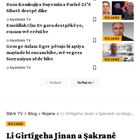
Doza Komkujiya Duyemîn a Parîsê 23’ê
Sibatê destpê dike
ROJANE
Ji Aliyê
Stêrk TV
Emrûllah Cîn: Ev gava destpêkê ye,
encam wê erênî be
ROJANE
Ji Aliyê
Stêrk TV
George Aslan: Eger pêvajo bi aştiya
mayinde bi encam bibe, wê vegera
Suryaniyan zêde bibe
ROJANE
Ji Aliyê
Stêrk TV
Ya Berê
Ya Pişt re
Stêrk TV
>
Blog
>
Rojane
>
Li Girtîgeha Jinan a Şakranê serdegirtina qawîşan
ROJANE
Li Girtîgeha Jinan a Şakranê