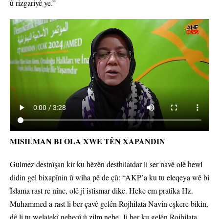
û rizgariyê ye.”
MISILMAN BI OLA XWE TÊN XAPANDIN
Gulmez destnîşan kir ku hêzên desthilatdar li ser navê olê hewl
didin gel bixapînin û wiha pê de çû: “AKP’a ku tu eleqeya wê bi
Îslama rast re nîne, olê jî îstîsmar dike. Heke em pratîka Hz.
Muhammed a rast li ber çavê gelên Rojhilata Navîn eşkere bikin,
dê li tu welatekî neheqî û zilm nebe. Ji ber ku gelên Rojhilata