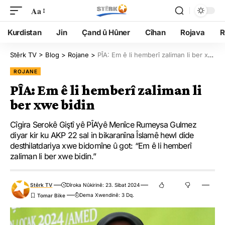
Aa
Kurdistan
Jin
Çand û Hûner
Cîhan
Rojava
R
Stêrk TV
>
Blog
>
Rojane
>
PÎA: Em ê li hemberî zaliman li ber xwe bidin
ROJANE
PÎA: Em ê li hemberî zaliman li
ber xwe bidin
Cîgira Serokê Giştî yê PÎA’yê Menîce Rumeysa Gulmez
diyar kir ku AKP 22 sal in bikaranîna Îslamê hewl dide
desthilatdariya xwe bidomîne û got: “Em ê li hemberî
zaliman li ber xwe bidin.”
Stêrk TV
Dîroka Nûkirinê: 23. Sibat 2024
Dema Xwendinê: 3 Dq.