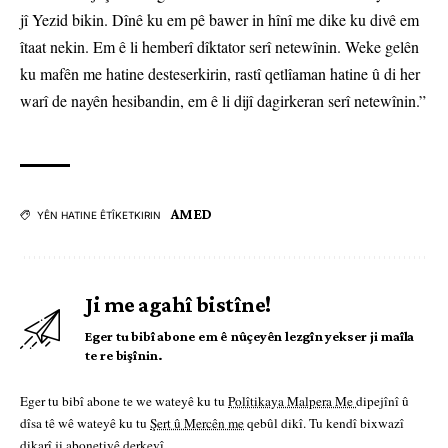
jî Yezid bikin. Dînê ku em pê bawer in hînî me dike ku divê em
îtaat nekin. Em ê li hemberî dîktator serî netewînin. Weke gelên
ku mafên me hatine desteserkirin, rastî qetlîaman hatine û di her
warî de nayên hesibandin, em ê li dijî dagirkeran serî netewînin.”
AMED
YÊN HATINE ÊTÎKETKIRIN
Ji me agahî bistîne!
Eger tu bibî abone em ê nûçeyên lezgîn yekser ji maîla
te re bişînin.
Eger tu bibî abone te we wateyê ku tu
Polîtikaya Malpera Me
dipejînî û
dîsa tê wê wateyê ku tu
Şert û Mercên me
qebûl dikî. Tu kendî bixwazî
dikarî ji abonetiyê derkevî