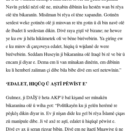
Navîn gelekî nêzî olê ne, mixabin dibînin ku hestên wan bi rêya
olê tên bikaranîn. Misilman bi rêya ol têne xapandin. Gotinên
serdest weke gotinên olê ji mirovan re tên gotin û di bin navê olê
de îbadet li serdestan dikin. Divê raya giştî vê bizane; ne hewce
ye ku ew ji hêla hikûmetek olî ve bêne birêvebirin. Ya girîng ew
e ku mirov di çarçoveya edalet, hiqûq û wijdanê de were
birêvebirin. Seddam Huseyîn jî bikaranîna olê Iraqê bi rê ve bir û
encam jî diyar e. Dema em li van mînakan dinêrin, em dibînin
ku li hemberî zaliman çi dibe bila bibe divê em serî netewînin.”
‘EDALET, HIQÛQ Û AŞTÎ PÊWÎST E’
Gulmez, ji DAÎŞ’ê heta AKP’ê bal kişand ser mînakên
bikaranîna olê û wiha got: “Polîtîkayên ku ji gelên herêmê re
pêşkêş dikin diyar in. Ev jî nîşan dide ku gel bi rêya Îslamê çiqas
zû manîpule dibe. Ji vê axê re aştî, edalet û hiqûqê pêwîst e.
Divê ev ax ji şeran rizgar bibin. Divê em ne îtaetî Muawiye û ne