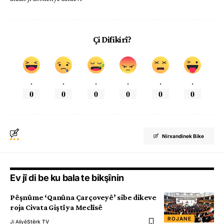
Çi Difikirî?
.
.
.
.
.
.
0
0
0
0
0
0
Nirxandinek Bike
Ev jî di be ku bala te bikşînin
Pêşnûme ‘Qanûna Çarçoveyê’ sibe dikeve
roja Civata Giştî ya Meclîsê
ROJANE
Ji Aliyê
Stêrk TV