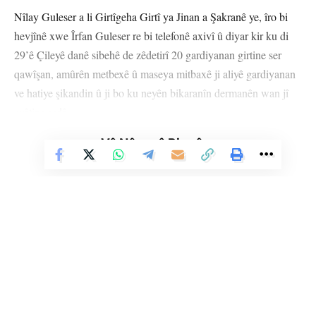
Nîlay Guleser a li Girtîgeha Girtî ya Jinan a Şakranê ye, îro bi
hevjînê xwe Îrfan Guleser re bi telefonê axivî û diyar kir ku di
29’ê Çileyê danê sibehê de zêdetirî 20 gardiyanan girtine ser
qawîşan, amûrên metbexê û maseya mitbaxê ji aliyê gardiyanan
ve hatiye şikandin û ji bo ku neyên bikaranîn dermanên wan jî
avêtine erdê.
Vê Nûçeyê Bixwîne
Nîlay Guleser di axaftina xwe ya telefonê de diyar kir ku
lêgerînên qawîşan ên heftê carekê dihatin kirin çend mehên dawî
de bilind bûye heftê du caran.
Nîlay Guleser diyar kir ku Nerîman Bîrlîkler ya nexweşa
tansiyona bilind ya kronîk bi giliya tansiyona bilind nîşanî bijîşkê
girtîgehê dane, lê tevî daxwaza wê jî sewqî nexweşxaneyê
nehatiye kirin û digel ku girtî dermanên xwe yên tansiyonê berî
Li Ser Şopa Heqîqetê
roja xwe daxwaz dikin jî tên derengxistin.
Stêrk TV ji sala 2009an ve di warên siyasî, civakî, çandî û hunerî de