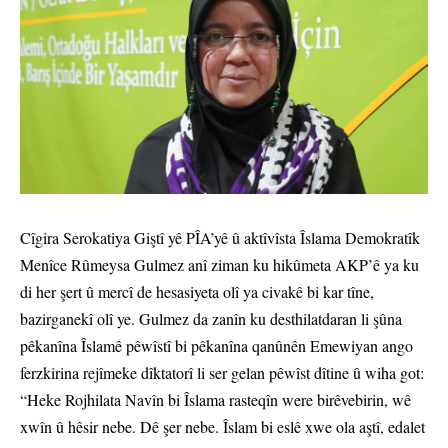
Cîgira Serokatiya Giştî yê PÎA’yê û aktîvîsta Îslama Demokratîk
Menîce Rûmeysa Gulmez anî ziman ku hikûmeta AKP’ê ya ku
di her şert û mercî de hesasiyeta olî ya civakê bi kar tîne,
bazirganekî olî ye. Gulmez da zanîn ku desthilatdaran li şûna
pêkanîna Îslamê pêwîstî bi pêkanîna qanûnên Emewiyan ango
ferzkirina rejîmeke dîktatorî li ser gelan pêwîst dîtine û wiha got:
“Heke Rojhilata Navîn bi Îslama rasteqîn were birêvebirin, wê
xwîn û hêsir nebe. Dê şer nebe. Îslam bi eslê xwe ola aştî, edalet