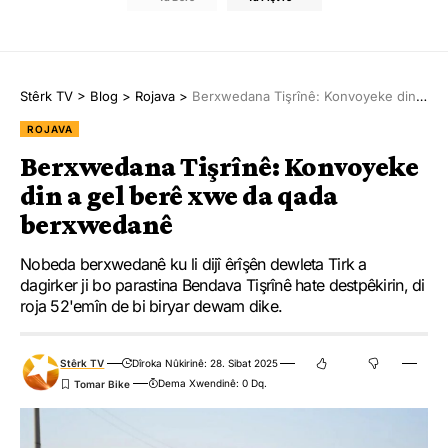
Stêrk TV
>
Blog
>
Rojava
>
Berxwedana Tişrînê: Konvoyeke din a gel berê xwe da qada berxwedanê
ROJAVA
Berxwedana Tişrînê: Konvoyeke
din a gel berê xwe da qada
berxwedanê
Nobeda berxwedanê ku li dijî êrîşên dewleta Tirk a
dagirker ji bo parastina Bendava Tişrînê hate destpêkirin, di
roja 52'emîn de bi biryar dewam dike.
Stêrk TV
Dîroka Nûkirinê: 28. Sibat 2025
Dema Xwendinê: 0 Dq.