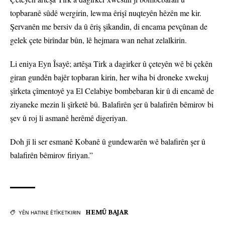
topbaranê sûdê wergirin, lewma êrişî nuqteyên hêzên me kir.
Şervanên me bersiv da û êriş şikandin, di encama pevçûnan de
gelek çete birîndar bûn, lê hejmara wan nehat zelalkirin.
Li eniya Eyn Îsayê; artêşa Tirk a dagirker û çeteyên wê bi çekên
giran gundên bajêr topbaran kirin, her wiha bi droneke xwekuj
şîrketa çîmentoyê ya El Celabiye bombebaran kir û di encamê de
ziyaneke mezin li şîrketê bû. Balafirên şer û balafirên bêmirov bi
şev û roj li asmanê herêmê digeriyan.
Doh jî li ser esmanê Kobanê û gundewarên wê balafirên şer û
balafirên bêmirov firiyan.”
HEMÛ BAJAR
YÊN HATINE ÊTÎKETKIRIN