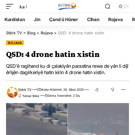
Aa
Kurdistan
Jin
Çand û Hûner
Cîhan
Rojava
R
Stêrk TV
>
Blog
>
Rojava
>
QSD: 4 drone hatin xistin
ROJAVA
QSD: 4 drone hatin xistin
QSD'ê ragihand ku di çalakiyên parastina rewa de yên li dijî
êrîşên dagirkeriyê hatin kirin 4 drone hatin xistin.
Stêrk TV
Dîroka Nûkirinê: 28. Sibat 2025
Dema Xwendinê: 2 Dq.