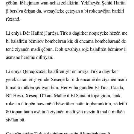
çêbûn, lê hejmara wan nehat zelalkirin. Yekîneyên Şehîd Harûn
jî bersiva êrişan da, wesayîteke çeteyan a bi roketavêjan barkirî
rûxand.
Li eniya Dêr Hafirê jî artêşa Tirk a dagirker noqteyeke hêzên me
bi balafirên bêmirov bombebran kir, di encama bombebaranê de
tenê ziyanên madî çêbûn. Doh tevahiya rojê balafirên bêmirov li
asmanê herêmê difiriyan.
Li eniya Qereqozaxê; balafirên şer ên artêşa Tirk a dagirker
gelek caran êrişî gundê Xeseqê kir û di encamê de ziyanên madî
li mal û milkên şêniyan bûn. Her wiha gundên El Tîna, Caada,
Bîr Heso, Xeseq, Dîkan, Malhe û El Sana bi topa giran, tank,
roketan û topên hawanê û bêserûber hatin topbarankirin, zêdetirî
80 topan hatin avêtin û ziyanên madî yên mezin li mal û milkên
sivîlan bû.
Çeteyên artêşa Tirk a dagirker xwestin ji bombebaran û