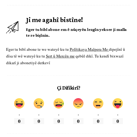
Ji me agahî bistîne!
Eger tu bibî abone em ê nûçeyên lezgîn yekser ji maîla
te re bişînin.
Eger tu bibî abone te we wateyê ku tu
Polîtikaya Malpera Me
dipejînî û
dîsa tê wê wateyê ku tu
Şert û Mercên me
qebûl dikî. Tu kendî bixwazî
dikarî ji abonetiyê derkevî
Çi Difikirî?
.
.
.
.
.
.
0
0
0
0
0
0