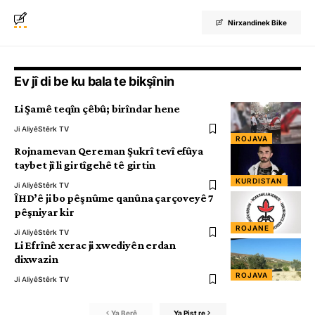
Nirxandinek Bike
Ev jî di be ku bala te bikşînin
Li Şamê teqîn çêbû; birîndar hene
Ji Aliyê
Stêrk TV
ROJAVA
Rojnamevan Qereman Şukrî tevî efûya
taybet jî li girtîgehê tê girtin
KURDISTAN
Ji Aliyê
Stêrk TV
ÎHD’ê ji bo pêşnûme qanûna çarçoveyê 7
pêşniyar kir
ROJANE
Ji Aliyê
Stêrk TV
Li Efrînê xerac ji xwediyên erdan
dixwazin
ROJAVA
Ji Aliyê
Stêrk TV
Ya Berê
Ya Pişt re