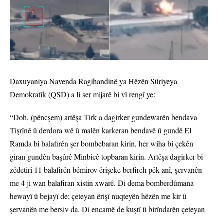
Daxuyaniya Navenda Ragihandinê ya Hêzên Sûriyeya
Demokratîk (QSD) a li ser mijarê bi vî rengî ye:
“Doh, (pêncşem) artêşa Tirk a dagirker gundewarên bendava
Tişrînê û derdora wê û malên karkeran bendavê û gundê El
Ramda bi balafirên şer bombebaran kirin, her wiha bi çekên
giran gundên başûrê Minbicê topbaran kirin. Artêşa dagirker bi
zêdetirî 11 balafirên bêmirov êrişeke berfireh pêk anî, şervanên
me 4 ji wan balafiran xistin xwarê. Di dema bomberdûmana
hewayî û bejayî de; çeteyan êrişî nuqteyên hêzên me kir û
şervanên me bersiv da. Di encamê de kuştî û birîndarên çeteyan