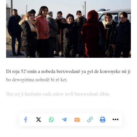
Di roja 52’emîn a nobeda berxwedanê ya gel de konvoyeke nû ji
bo dewrgirtina nobedê bi rê ket.
Her roj ji herêmên cuda mirov tevlî berxwedanê dibin.
Li gorî agahiyan ji bajarên Hesekê, Dirbêsiyê, Til Temir, Hol,
Şedadê û Til Berakê bi sedan kes ji bo çûyîna bendavê bi rê
Vê Nûçeyê Bixwîne
ketin.