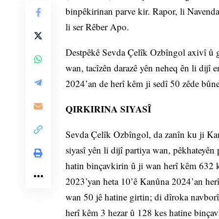
binpêkirinan parve kir. Rapor, li Navenda 
li ser Rêber Apo.
Destpêkê Sevda Çelîk Ozbîngol axivî û got
wan, tacîzên darazê yên neheq ên li dijî
2024’an de herî kêm ji sedî 50 zêde bûne
QIRKIRINA SIYASÎ
Sevda Çelîk Ozbîngol, da zanîn ku ji Ka
siyasî yên li dijî partiya wan, pêkhateyên
hatin binçavkirin û ji wan herî kêm 632 
2023’yan heta 10’ê Kanûna 2024’an herî 
wan 50 jê hatine girtin; di dîroka navbor
herî kêm 3 hezar û 128 kes hatine binçavki