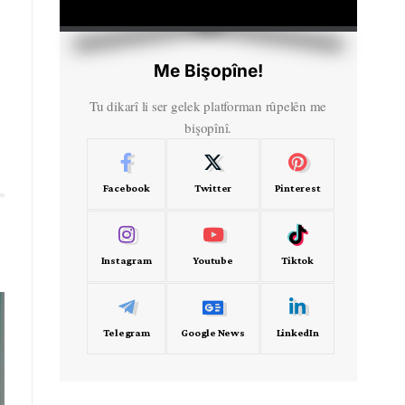
HD
00:00
Me Bişopîne!
Tu dikarî li ser gelek platforman rûpelên me
bişopînî.
Facebook
Twitter
Pinterest
Instagram
Youtube
Tiktok
Telegram
Google News
LinkedIn