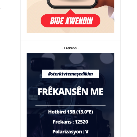
a
- Frekans -