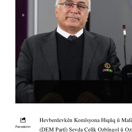
Hevberdevkên Komîsyona Hiqûq û Mafên
Parvekirin
(DEM Partî) Sevda Çelîk Ozbîngol û Oz