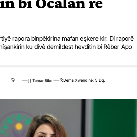
in bi Ocalan re
yê rapora binpêkirina mafan eşkere kir. Di raporê
stnîşankirin ku divê demildest hevdîtin bi Rêber Apo
Dema Xwendinê: 5 Dq.