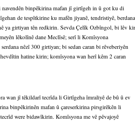
 navendên binpêkirina mafan jî girtîgeh in û got ku di
gehan de tespîtkirine ku mafên jiyanê, tendristiyê, berdan
ê ya girtiyan tên redkirin. Sevda Çelîk Ozbîngol, bi lêv ki
eyên lêkolînê dane Meclîsê; serî li Komîsyona
erdana nêzî 300 girtiyan; bi sedan caran bi rêveberiyên
 rû hevdîtin hatine kirin; komîsyona wan herî kêm 2 caran
 wan jî têkildarî tecrîda li Girtîgeha îmraliyê de bû û ev
kirina binpêkirinên mafan û çareserkirina pirsgirêkên li
t tecrîd were bidawîkirin. Komîsyona me vê pêvajoyê