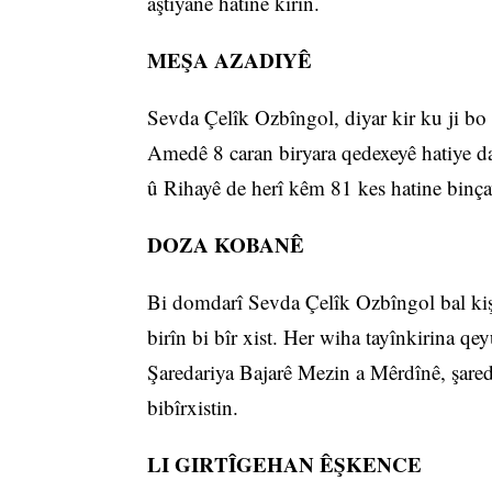
aştiyane hatine kirin.
MEŞA AZADIYÊ
Sevda Çelîk Ozbîngol, diyar kir ku ji b
Amedê 8 caran biryara qedexeyê hatiye da
û Rihayê de herî kêm 81 kes hatine binça
DOZA KOBANÊ
Bi domdarî Sevda Çelîk Ozbîngol bal kiş
birîn bi bîr xist. Her wiha tayînkirina q
Şaredariya Bajarê Mezin a Mêrdînê, şared
bibîrxistin.
LI GIRTÎGEHAN ÊŞKENCE