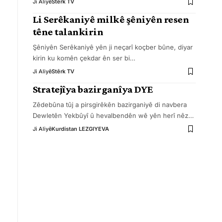
Ji Aliyê
Stêrk TV
Li Serêkaniyê milkê şêniyên resen
têne talankirin
Şêniyên Serêkaniyê yên ji neçarî koçber bûne, diyar
kirin ku komên çekdar ên ser bi
…
Ji Aliyê
Stêrk TV
Stratejîya bazirganîya DYE
Zêdebûna tûj a pirsgirêkên bazirganiyê di navbera
Dewletên Yekbûyî û hevalbendên wê yên herî nêz
…
Ji Aliyê
Kurdistan LEZGIYEVA