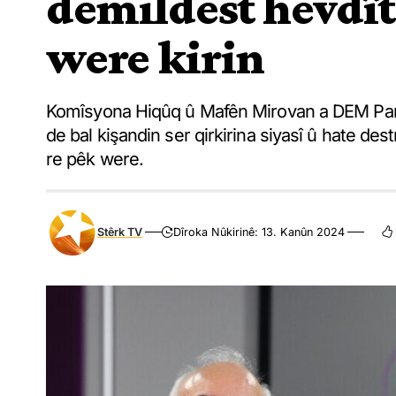
demildest hevdît
were kirin
Komîsyona Hiqûq û Mafên Mirovan a DEM Parti
de bal kişandin ser qirkirina siyasî û hate de
re pêk were.
Stêrk TV
Dîroka Nûkirinê: 13. Kanûn 2024