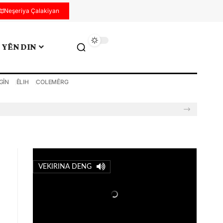
Neşeriya Çalakiyan
YÊN DIN
GÎN
ÊLIH
COLEMÊRG
VEKIRINA DENG