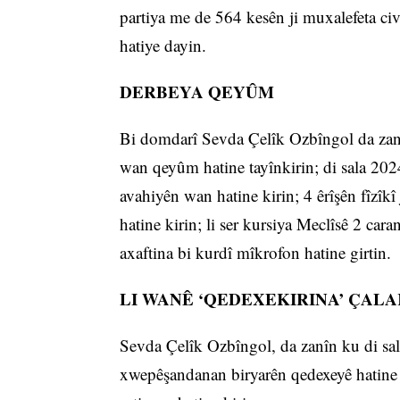
partiya me de 564 kesên ji muxalefeta civ
hatiye dayin.
DERBEYA QEYÛM
Bi domdarî Sevda Çelîk Ozbîngol da zanîn
wan qeyûm hatine tayînkirin; di sala 2024’
avahiyên wan hatine kirin; 4 êrîşên fîzîk
hatine kirin; li ser kursiya Meclîsê 2 caran
axaftina bi kurdî mîkrofon hatine girtin.
LI WANÊ ‘QEDEXEKIRINA’ ÇAL
Sevda Çelîk Ozbîngol, da zanîn ku di sal
xwepêşandanan biryarên qedexeyê hatine 