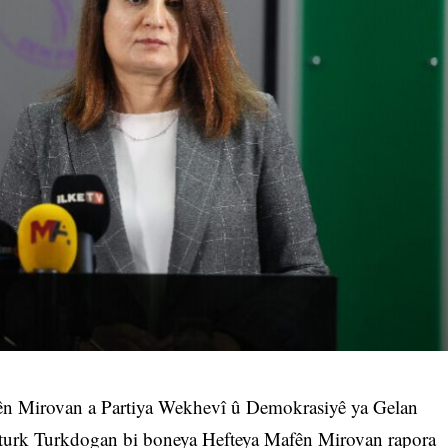
 Mirovan a Partiya Wekhevî û Demokrasiyê ya Gelan
turk Turkdogan bi boneya Hefteya Mafên Mirovan rapora