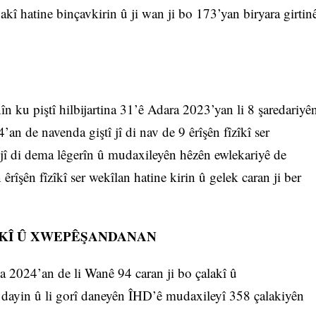
akî hatine binçavkirin û ji wan ji bo 173’yan biryara girtin
 ku piştî hilbijartina 31’ê Adara 2023’yan li 8 şaredariyê
an de navenda giştî jî di nav de 9 êrîşên fîzîkî ser
î jî di dema lêgerîn û mudaxileyên hêzên ewlekariyê de
 êrîşên fîzîkî ser wekîlan hatine kirin û gelek caran ji ber
AKÎ Û XWEPÊŞANDANAN
a 2024’an de li Wanê 94 caran ji bo çalakî û
dayin û li gorî daneyên ÎHD’ê mudaxileyî 358 çalakiyên