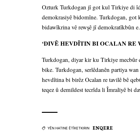
Ozturk Turkdogan jî got kul Tirkiye di îde
demokrasiyê bidomîne. Turkdogan, got ku 
bidawîkrina vê rewşê jî demokratîkbûn 
‘DIVÊ HEVDÎTIN BI OCALAN RE 
Turkdogan, diyar kir ku Tirkiye mecbûr e
bike. Turkdogan, serlêdanên partiya wan 
hevdîtina bi birêz Ocalan re tavilê bê qeb
teqez û demildest tecrîda li Îmraliyê bi d
ENQERE
YÊN HATINE ÊTÎKETKIRIN