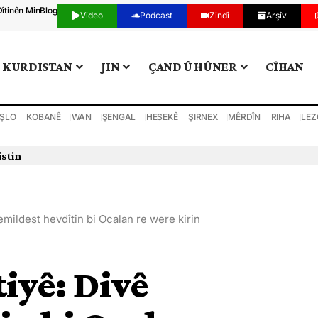
Dîtinên Min
Blog
Video
Podcast
Zindî
Arşîv
KURDISTAN
JIN
ÇAND Û HÛNER
CÎHAN
ŞLO
KOBANÊ
WAN
ŞENGAL
HESEKÊ
ŞIRNEX
MÊRDÎN
RIHA
LEZ
istin
mildest hevdîtin bi Ocalan re were kirin
iyê: Divê