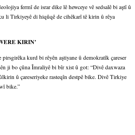
olojiya fermî de israr dike lê hewceye vê sedsalê bi aştî û
li Tirkiyeyê di hiqûqê de cihêkarî tê kirin û rêya
e.
WERE KIRIN’
 pirsgirêka kurd bi rêyên aştiyane û demokratîk çareser
ên ji bo çûna Îmraliyê bi bîr xist û got: “Divê daxwaza
ûlkirin û çareseriyeke rasteqîn destpê bike. Divê Tirkiye
awî bike.”