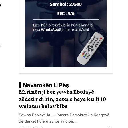
ê
n
Navarokên Li Pêş
Mirinên ji ber şewba Ebolayê
zêdetir dibin, xetere heye ku li 10
welatan belav bibe
Şewba Ebolayê ku li Komara Demokratîk a Kongoyê
de derket holê û zû belav dibe,
…