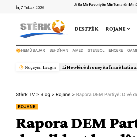
Ji Bo Min
Favoriyên Min
Tomarên Min
În, 7 Tebax 2026
DESTPÊK
ROJANE
HEMÛ BAJAR
BEHDÎNAN
AMED
STENBOL
ENQERE
QAMI
Nûçeyên Lezgîn
Li Hewlêrê droneyên Îranê hatin x
Stêrk TV
>
Blog
>
Rojane
>
Rapora DEM Partiyê: Divê de
ROJANE
Rapora DEM Part