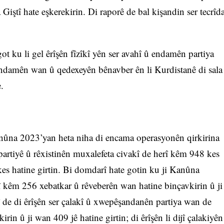
Giştî hate eşkerekirin. Di raporê de bal kişandin ser tecrîd
 ku li gel êrîşên fîzîkî yên ser avahî û endamên partiya
 endamên wan û qedexeyên bênavber ên li Kurdistanê di sala
.
nûna 2023’yan heta niha di encama operasyonên qirkirina
 partiyê û rêxistinên muxalefeta civakî de herî kêm 948 kes
kes hatine girtin. Bi domdarî hate gotin ku ji Kanûna
kêm 256 xebatkar û rêveberên wan hatine binçavkirin û ji
î de di êrîşên ser çalakî û xwepêşandanên partiya wan de
rin û ji wan 409 jê hatine girtin; di êrîşên li dijî çalakiyên