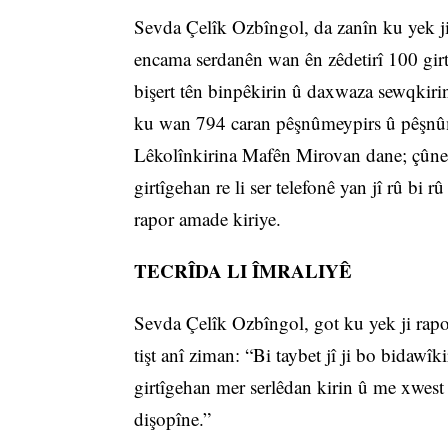
Sevda Çelîk Ozbîngol, da zanîn ku yek ji
encama serdanên wan ên zêdetirî 100 girtî
bişert tên binpêkirin û daxwaza sewqkirin
ku wan 794 caran pêşnûmeypirs û pêşnûm
Lêkolînkirina Mafên Mirovan dane; çûne s
girtîgehan re li ser telefonê yan jî rû bi
rapor amade kiriye.
TECRÎDA LI ÎMRALIYÊ
Sevda Çelîk Ozbîngol, got ku yek ji rapora
tişt anî ziman: “Bi taybet jî ji bo bidawî
girtîgehan mer serlêdan kirin û me xwes
dişopîne.”