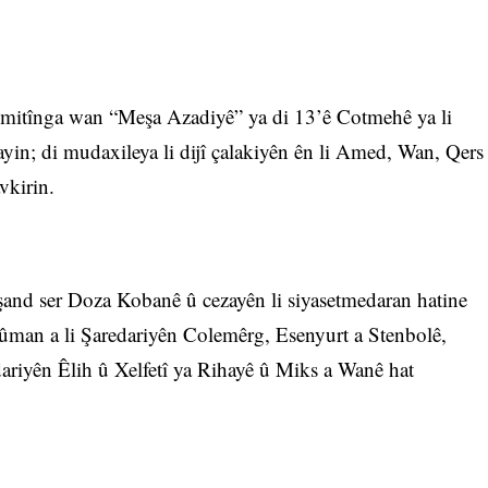
o mitînga wan “Meşa Azadiyê” ya di 13’ê Cotmehê ya li
yin; di mudaxileya li dijî çalakiyên ên li Amed, Wan, Qers
vkirin.
and ser Doza Kobanê û cezayên li siyasetmedaran hatine
eyûman a li Şaredariyên Colemêrg, Esenyurt a Stenbolê,
ariyên Êlih û Xelfetî ya Rihayê û Miks a Wanê hat