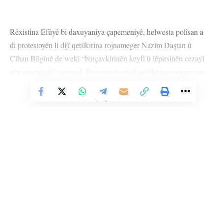
Rêxistina Efûyê bi daxuyaniya çapemeniyê, helwesta polîsan a
di protestoyên li dijî qetilkirina rojnameger Nazim Daştan û
Cîhan Bîlgînê de wekî “binçavkirinên keyfî û lêpirsînên cezayî
yên niyetxirab” nirxand. Protestoyên piştî qetilkirina rojnameger
Nazim Daştan û Cîhan Bîlgînê ji aliyê delweta Tirk ve hatin
Vê Nûçeyê Bixwîne
kirin rastî êrîşên polîsan hatin û bi dehan kes hatin binçavkirin.
Rêxistina Efûyê ya Navneteweyî diyar kir ku ew ji ber zextên li
ser mafên azadiya ramanî û kombûna aşîtiyane metirsîdar in.
Daxuyaniya Rêxistina Efûyê ya Navneteweyî wiha ye:
“Rêxistina Efûyê ya Navneteweyî, piştî ku 19’ê Kanûnê de li
Bakur û Rojhilatê Sûriyeyê du rojnamegerên Kurd Nazim
Li Ser Şopa Heqîqetê
Daştan û Cîhan Bîlgîn bi êrîşa balafirên şer ên bêmirov hatin
Stêrk TV ji sala 2009an ve di warên siyasî, civakî, çandî û hunerî de
weşanê dike. Bi nêrîna azadiya jinê û avakirina civakeke demokratîk,