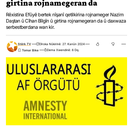
girtina rojnamegeran da
Rêxistina Efûyê bertek nîşanî qetilkirina rojnameger Nazim
Daştan û Cîhan Bîlgîn û girtina rojnamegeran da û daxwaza
serbestberdana wan kir.
Stêrk TV
Dîroka Nûkirinê: 27. Kanûn 2024
Dema Xwendinê: 6 Dq.