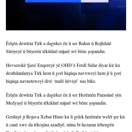
Êrîşên dewleta Tirk a dagirker ên li ser Bakur û Rojhilatê
Sûriyeyê û bûyerên têkildarî mijarê wê bêne şopandin.
Hevserokê Şaxê Enqereyê yê OHD’ê Ferdî Sîdar diyar kir ku
desthilatdariya Tirk hem li gorî hiqûqa navxweyî hem jî li gorî
hiqûqa navneteweyî divê ‘mafê hêviyê’ nas bike.
Êrîşên dewleta Tirk a dagirker ên li ser Herêmên Parastinê yên
Medyayê û bûyerên têkildarî mijarê wê bêne şopandin.
Gerîlayê ji Rojava Xebat Hîmo ku li gelek herêmên welêt şer kir
û canê xwe da têkoşîna azadiyê, mîna bi hezaran lehengên