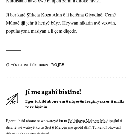
Kurdistanê navê xwe bi tîpên zêrîn li dîrokê nivîsî.
Ji ber karê Şîrketa Koza Altin ê li herêma Giyadînê, Çemê
Mûratê tijî jehr û heriyê bûye. Heywan nikarin avê vexwin,
populasyona masiyan a li çem diqede.
ROJEV
YÊN HATINE ÊTÎKETKIRIN
Ji me agahî bistîne!
Eger tu bibî abone em ê nûçeyên lezgîn yekser ji maîla
te re bişînin.
Eger tu bibî abone te we wateyê ku tu
Polîtikaya Malpera Me
dipejînî û
dîsa tê wê wateyê ku tu
Şert û Mercên me
qebûl dikî. Tu kendî bixwazî
dikarî ji abonetiyê derkevî