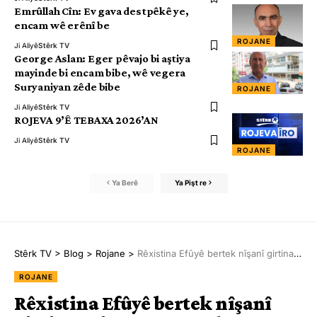
Emrûllah Cîn: Ev gava destpêkê ye,
encam wê erênî be
ROJANE
Ji Aliyê
Stêrk TV
George Aslan: Eger pêvajo bi aştiya
mayinde bi encam bibe, wê vegera
Suryaniyan zêde bibe
ROJANE
Ji Aliyê
Stêrk TV
ROJEVA 9’Ê TEBAXA 2026’AN
Ji Aliyê
Stêrk TV
ROJANE
Ya Berê
Ya Pişt re
Stêrk TV
>
Blog
>
Rojane
>
Rêxistina Efûyê bertek nîşanî girtina rojnamegeran da
ROJANE
Rêxistina Efûyê bertek nîşanî