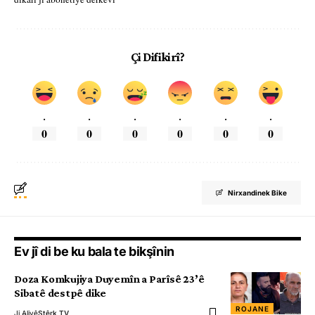
Çi Difikirî?
.
.
.
.
.
.
0
0
0
0
0
0
Nirxandinek Bike
Ev jî di be ku bala te bikşînin
Doza Komkujiya Duyemîn a Parîsê 23’ê
Sibatê destpê dike
ROJANE
Ji Aliyê
Stêrk TV