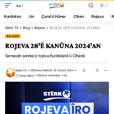
Aa
Kurdistan
Jin
Çand û Hûner
Cîhan
Rojava
R
Stêrk TV
>
Blog
>
Rojane
>
ROJEVA 28’Ê KANÛNA 2024’AN
ROJANE
ROJEVA 28’Ê KANÛNA 2024’AN
Sernavên sereke ji rojeva Kurdistanê û Cîhanê.
Stêrk TV
Dîroka Nûkirinê: 28. Kanûn 2024
Dema Xwendinê: 1 Dq.