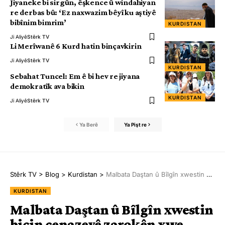
Jiyaneke bi sirgûn, êşkence û windahiyan
re derbas bû: ‘Ez naxwazim bêyî ku aştiyê
bibînim bimrim’
KURDISTAN
Ji Aliyê
Stêrk TV
Li Merîwanê 6 Kurd hatin binçavkirin
Ji Aliyê
Stêrk TV
KURDISTAN
Sebahat Tuncel: Em ê bi hev re jiyana
demokratîk ava bikin
KURDISTAN
Ji Aliyê
Stêrk TV
Ya Berê
Ya Pişt re
Stêrk TV
>
Blog
>
Kurdistan
>
Malbata Daştan û Bîlgîn xwestin biçin cenazeyê zarokên xwe werbigrin li Deriyê Xabûr tê astengkirin
KURDISTAN
Malbata Daştan û Bîlgîn xwestin
biçin cenazeyê zarokên xwe