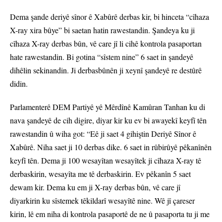
Dema şande deriyê sînor ê Xabûrê derbas kir, bi hinceta “cîhaza
X-ray xira bûye” bi saetan hatin rawestandin. Şandeya ku ji
cîhaza X-ray derbas bûn, vê care jî li cihê kontrola pasaportan
hate rawestandin. Bi gotina “sîstem nine” 6 saet in şandeyê
dihêlin sekinandin. Ji derbasbûnên ji xeynî şandeyê re destûrê
didin.
Parlamenterê DEM Partiyê yê Mêrdînê Kamûran Tanhan ku di
nava şandeyê de cih digire, diyar kir ku ev bi awayekî keyfî tên
rawestandin û wiha got: “Eê ji saet 4 gihiştin Deriyê Sînor ê
Xabûrê. Niha saet ji 10 derbas dike. 6 saet in rûbirûyê pêkanînên
keyfî tên. Dema ji 100 wesayîtan wesayîtek ji cîhaza X-ray tê
derbaskirin, wesayîta me tê derbaskirin. Ev pêkanîn 5 saet
dewam kir. Dema ku em ji X-ray derbas bûn, vê care jî
diyarkirin ku sîstemek têkildarî wesayîtê nine. Wê jî çareser
kirin, lê em niha di kontrola pasaportê de ne û pasaporta tu ji me