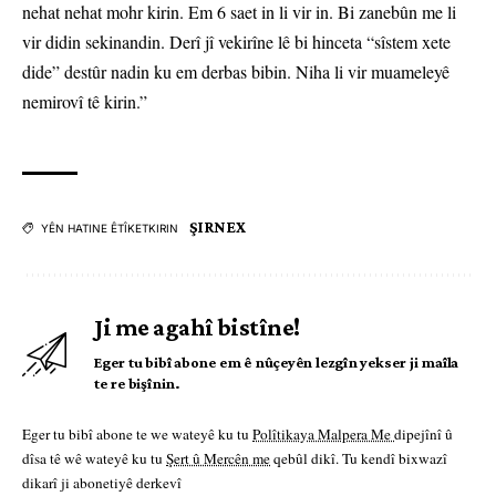
nehat nehat mohr kirin. Em 6 saet in li vir in. Bi zanebûn me li
vir didin sekinandin. Derî jî vekirîne lê bi hinceta “sîstem xete
dide” destûr nadin ku em derbas bibin. Niha li vir muameleyê
nemirovî tê kirin.”
ŞIRNEX
YÊN HATINE ÊTÎKETKIRIN
Ji me agahî bistîne!
Eger tu bibî abone em ê nûçeyên lezgîn yekser ji maîla
te re bişînin.
Eger tu bibî abone te we wateyê ku tu
Polîtikaya Malpera Me
dipejînî û
dîsa tê wê wateyê ku tu
Şert û Mercên me
qebûl dikî. Tu kendî bixwazî
dikarî ji abonetiyê derkevî