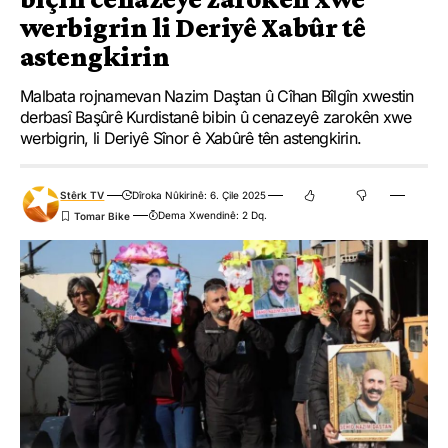
werbigrin li Deriyê Xabûr tê
astengkirin
Malbata rojnamevan Nazim Daştan û Cîhan Bîlgîn xwestin
derbasî Başûrê Kurdistanê bibin û cenazeyê zarokên xwe
werbigrin, li Deriyê Sînor ê Xabûrê tên astengkirin.
Stêrk TV
Dîroka Nûkirinê: 6. Çile 2025
Dema Xwendinê: 2 Dq.