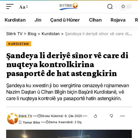
Aa
Kurdistan
Jin
Çand û Hûner
Cîhan
Rojava
R
Stêrk TV
>
Blog
>
Kurdistan
>
Şandeya li deriyê sînor vê care di nuqteya kontrolkirina pasaportê de hat astengkirin
KURDISTAN
Şandeya li deriyê sînor vê care di
nuqteya kontrolkirina
pasaportê de hat astengkirin
Şandeya ku xwestin ji bo wergirtina cenazeyê rojnamevan
Nazim Daştan û Cîhan Bîlgîn biçin Başûrê Kurdistanê, vê
care li nuqteya kontrolê ya pasaportê hatin astengkirin.
Stêrk TV
Dîroka Nûkirinê: 6. Çile 2025
Dema Xwendinê: 2 Dq.