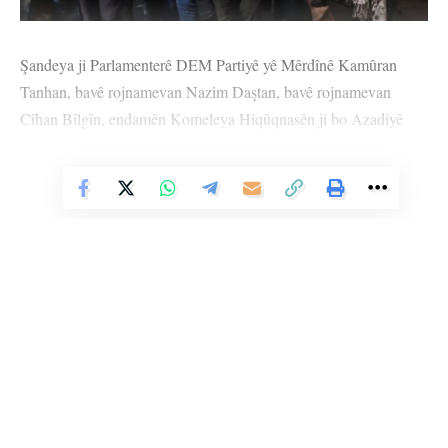
Şandeya ji Parlamenterê DEM Partiyê yê Mêrdînê Kamûran
Tanhan, bavê rojnamevan Nazim Daştan, bavê rojnamevan
Cîhan Bîlgîn, endamên Komeleya Hiqûqnasên ji bo Azadiyê
(OHD), MEBYA-DER’ê û DFG’ê pêk tê ji bo cenazeyê
rojnamevan Nazim Daştan û Cîhan Bîlgîn werbigirin ji Nisêbînê
Vê Nûçeyê Bixwîne
ber bi Başûrê Kurdistanê ve derketin rê.
Şande gihîşt Deriyê Xabûr ê Silopiyayê û li vir şande ji aliyê
Midûriyeta Polîsan a Silopiya ve bi hinceta “X-ray” xerabe ye
hat rawestandin. Beriya vê hinceta X-rayê were nîşandan şande
nêzî du saetan li ber derî bi hinceta ku “sîstem çûye” hat
sekinandin. Piştî ku şande derbasî beşa X-rayê bû vê carê jî bi
hinceta ku X-ray xerabe ye tê sekinandin.
Li Ser Şopa Heqîqetê
Stêrk TV ji sala 2009an ve di warên siyasî, civakî, çandî û hunerî de
Parlamenter Kamûran Tanhan ji ber vê hincetê bi Wezareta
weşanê dike. Bi nêrîna azadiya jinê û avakirina civakeke demokratîk,