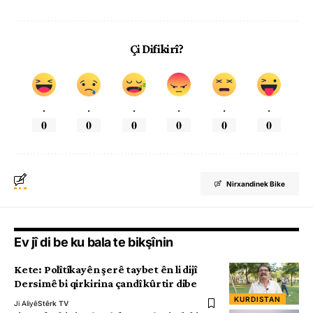
Çi Difikirî?
.
.
.
.
.
.
0
0
0
0
0
0
Nirxandinek Bike
Ev jî di be ku bala te bikşînin
Kete: Polîtîkayên şerê taybet ên li dijî
Dersimê bi qirkirina çandî kûrtir dibe
KURDISTAN
Ji Aliyê
Stêrk TV