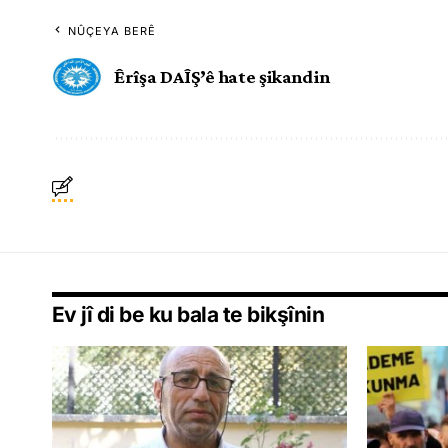
NÛÇEYA BERÊ
Êrîşa DAÎŞ’ê hate şikandin
Ev jî di be ku bala te bikşînin