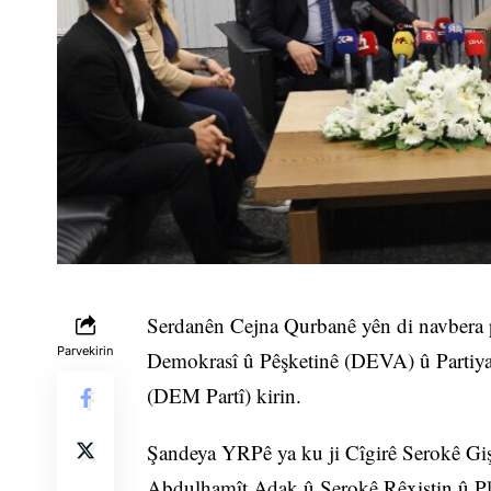
Serdanên Cejna Qurbanê yên di navbera p
Parvekirin
Demokrasî û Pêşketinê (DEVA) û Partiya
(DEM Partî) kirin.
Şandeya YRPê ya ku ji Cîgirê Serokê Gi
Abdulhamît Adak û Serokê Rêxistin û Pl