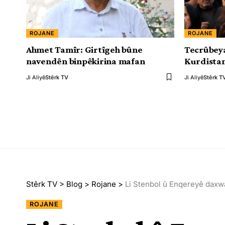
ROJANE
ROJANE
Ahmet Tamîr: Girtîgeh bûne
Tecrûbeya
navendên binpêkirina mafan
Kurdista
Ji Aliyê
Stêrk TV
Ji Aliyê
Stêrk T
Stêrk TV
>
Blog
>
Rojane
>
Li Stenbol û Enqereyê daxwa
ROJANE