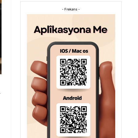
- Frekans -
a