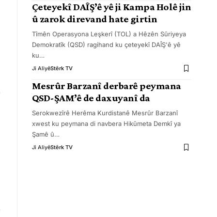
Çeteyekî DAÎŞ’ê yê ji Kampa Holê jin
û zarok direvand hate girtin
Tîmên Operasyona Leşkerî (TOL) a Hêzên Sûriyeya
Demokratîk (QSD) ragihand ku çeteyekî DAÎŞ'ê yê
ku
…
Ji Aliyê
Stêrk TV
Mesrûr Barzanî derbarê peymana
QSD-ŞAM’ê de daxuyanî da
Serokwezîrê Herêma Kurdistanê Mesrûr Barzanî
xwest ku peymana di navbera Hikûmeta Demkî ya
Şamê û
…
Ji Aliyê
Stêrk TV