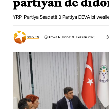
partiyan de did
YRP, Partiya Saadetê û Partiya DEVA bi wesîl
Stêrk TV
Dîroka Nûkirinê: 9. Hezîran 2025