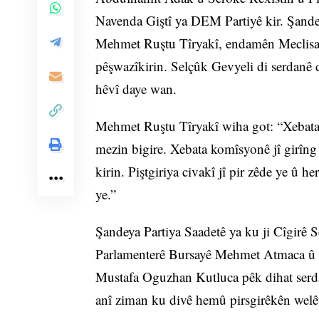
Navenda Giştî ya DEM Partiyê kir. Şande
Mehmet Ruştu Tîryakî, endamên Meclisa
pêşwazîkirin. Selçûk Gevyeli di serdanê d
hêvî daye wan.
Mehmet Ruştu Tîryakî wiha got: “Xebata k
mezin bigire. Xebata komîsyonê jî girîn
kirin. Piştgiriya civakî jî pir zêde ye û h
ye.”
Şandeya Partiya Saadetê ya ku ji Cîgirê 
Parlamenterê Bursayê Mehmet Atmaca û
Mustafa Oguzhan Kutluca pêk dihat serd
anî ziman ku divê hemû pirsgirêkên welêt