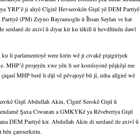
ya YRP’ê ji aliyê Cîgirê Hevserokên Giştî yê DEM Partiyê
 Partiyê (PM) Zeyno Bayramoglu û Îhsan Seylan ve hat
e serdanê de axivî û diyar kir ku têkilî û hevdîtinên dawî
u li parlamentoyê were kirin wê ji civakê piştgiriyek
g e. MHP’ê projeyên xwe yên li ser komîsyonê pêşkêşî me
er çiqasî MHP berê li dijî vê pêvajoyê bû jî, niha alîgirê wê
Serokê Giştî Abdullah Akin, Cîgirê Serokê Giştî û
 endamê Şaxa Ciwanan a GMKYKê ya Rêveberiya Giştî
ana DEM Partiyê kir. Abdullah Akin di serdanê de axivî û
 bên çareserkirin.