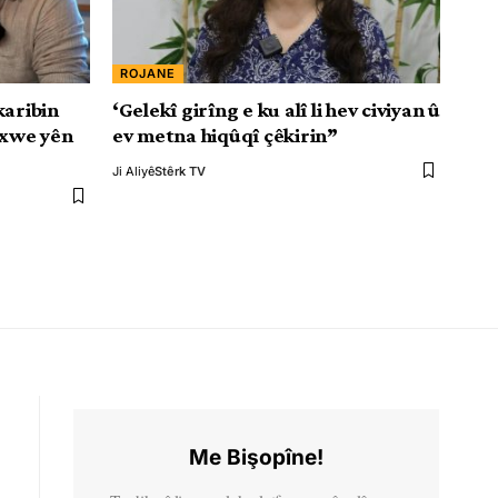
ROJANE
karibin
‘Gelekî girîng e ku alî li hev civiyan û
 xwe yên
ev metna hiqûqî çêkirin”
Ji Aliyê
Stêrk TV
Me Bişopîne!