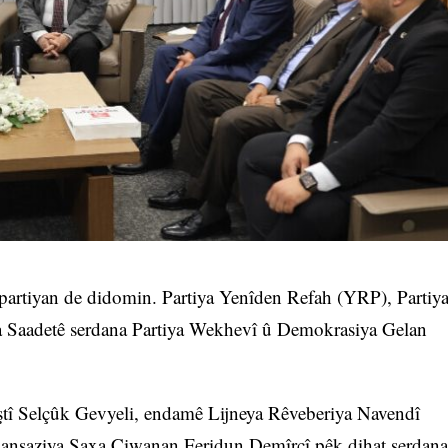
artiyan de didomin. Partiya Yenîden Refah (YRP), Partiy
 Saadetê serdana Partiya Wekhevî û Demokrasiya Gelan
ştî Selçûk Gevyeli, endamê Lijneya Rêveberiya Navendî
ansaziya Şaxa Ciwanan Feridun Demîrcî pêk dihat serdana