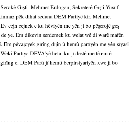
ê Serokê Giştî Mehmet Erdogan, Sekreterê Giştî Yusuf
kinmaz pêk dihat sedana DEM Partiyê kir. Mehmet
 “Ev cejn cejnek e ku hêviyên me yên ji bo pêşerojê geş
sî de ye. Em dikevin serdemek ku welat wê di warê mafên
jî. Em pêvajoyek girîng dijîn û hemû partiyên me yên siyasî
. Wekî Partiya DEVA’yê heta. ku ji destê me tê em ê
r girîng e. DEM Partî jî hemû berpirsiyariyên xwe ji bo