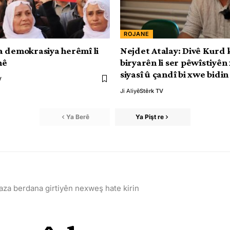
ROJANE
 demokrasiya herêmî li
Nejdet Atalay: Divê Kurd 
nê
biryarên li ser pêwîstiyên
siyasî û çandî bi xwe bidin
V
Ji Aliyê
Stêrk TV
Ya Berê
Ya Pişt re
za berdana girtiyên nexweş hate kirin