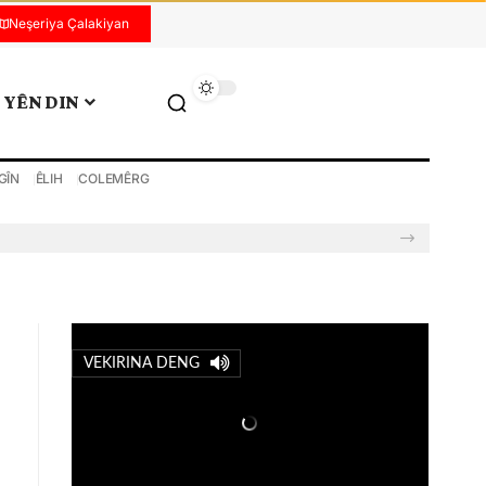
Neşeriya Çalakiyan
YÊN DIN
GÎN
ÊLIH
COLEMÊRG
VEKIRINA DENG