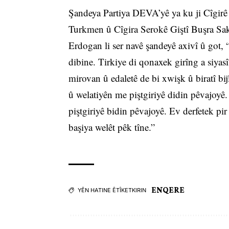
Şandeya Partiya DEVA’yê ya ku ji Cîgir
Turkmen û Cîgira Serokê Giştî Buşra Sa
Erdogan li ser navê şandeyê axivî û got,
dibine. Tirkiye di qonaxek girîng a siya
mirovan û edaletê de bi xwişk û biratî bi
û welatiyên me piştgiriyê didin pêvajoyê
piştgiriyê bidin pêvajoyê. Ev derfetek pi
başiya welêt pêk tîne.”
ENQERE
YÊN HATINE ÊTÎKETKIRIN