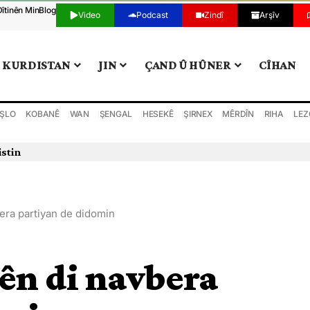
Dîtinên Min
Blog
Video
Podcast
Zindî
Arşîv
KURDISTAN
JIN
ÇAND Û HÛNER
CÎHAN
ŞLO
KOBANÊ
WAN
ŞENGAL
HESEKÊ
ŞIRNEX
MÊRDÎN
RIHA
LEZ
istin
era partiyan de didomin
ên di navbera