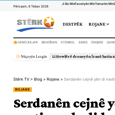
Ji Bo Min
Favoriyên Min
Tomarên Min
Pêncşem, 6 Tebax 2026
DESTPÊK
ROJANE
HEMÛ BAJAR
BEHDÎNAN
STENBOL
AMED
ENQERE
QAMI
Nûçeyên Lezgîn
Li Hewlêrê droneyên Îranê hatin x
Stêrk TV
>
Blog
>
Rojane
>
Serdanên cejnê yên di navb
ROJANE
Serdanên cejnê y