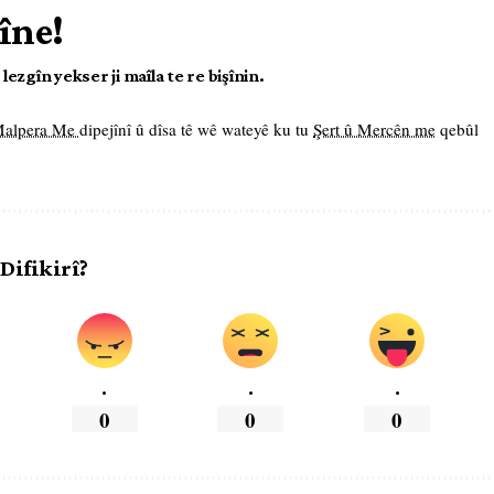
îne!
ezgîn yekser ji maîla te re bişînin.
 Malpera Me
dipejînî û dîsa tê wê wateyê ku tu
Şert û Mercên me
qebûl
 Difikirî?
.
.
.
0
0
0