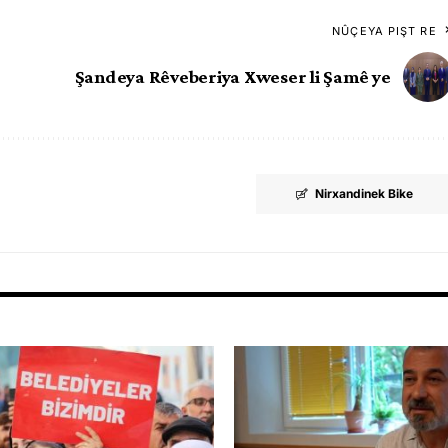
NÛÇEYA PIŞT RE
Şandeya Rêveberiya Xweser li Şamê ye
Nirxandinek Bike