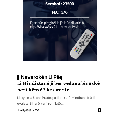
Navarokên Li Pêş
Li Hindistanê ji ber vedana birûskê
herî kêm 63 kes mirin
Li eyaleta Uttar Pradeş a li bakurê Hindistanê û li
eyaleta Biharê ya li rojhilatê
…
Ji Aliyê
Stêrk TV