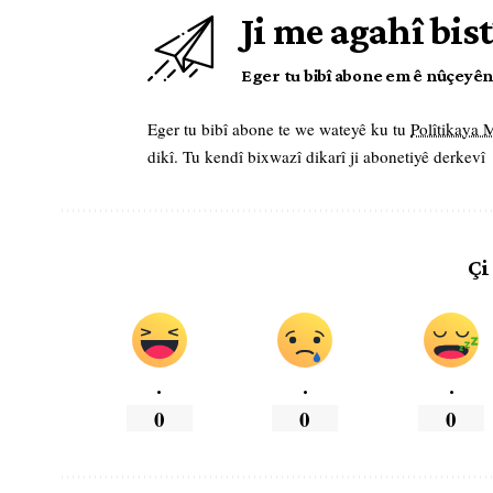
Ji me agahî bist
Eger tu bibî abone em ê nûçeyên l
Eger tu bibî abone te we wateyê ku tu
Polîtikaya
dikî. Tu kendî bixwazî dikarî ji abonetiyê derkevî
Çi
.
.
.
0
0
0