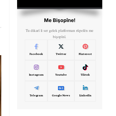
HD
00:00
Me Bişopîne!
Tu dikarî li ser gelek platforman rûpelên me
bişopînî.
Facebook
Twitter
Pinterest
Instagram
Youtube
Tiktok
Telegram
Google News
LinkedIn