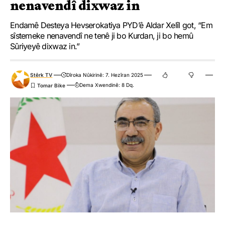
nenavendî dixwaz in
Endamê Desteya Hevserokatiya PYD’ê Aldar Xelîl got, “Em
sîstemeke nenavendî ne tenê ji bo Kurdan, ji bo hemû
Sûriyeyê dixwaz in.”
Stêrk TV
Dîroka Nûkirinê: 7. Hezîran 2025
Dema Xwendinê: 8 Dq.