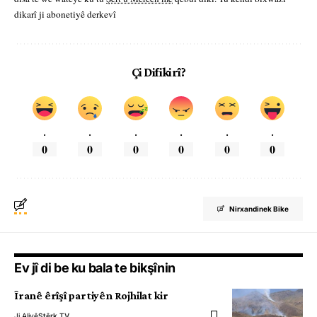
dikarî ji abonetiyê derkevî
Çi Difikirî?
.
.
.
.
.
.
0
0
0
0
0
0
Nirxandinek Bike
Ev jî di be ku bala te bikşînin
Îranê êrîşî partiyên Rojhilat kir
Ji Aliyê
Stêrk TV