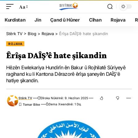
Aa
Kurdistan
Jin
Çand û Hûner
Cîhan
Rojava
R
Stêrk TV
>
Blog
>
Rojava
>
Êrîşa DAÎŞ’ê hate şikandin
ROJAVA
Êrîşa DAÎŞ’ê hate şikandin
Hêzên Ewlekariya Hundirîn ên Bakur û Rojhilatê Sûriyeyê
ragihand ku li Kantona Dêrazorê êrîşa şaneyên DAÎŞ'ê
hatiye şikandin.
Stêrk TV
Dîroka Nûkirinê: 9. Hezîran 2025
Dema Xwendinê: 1 Dq.