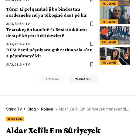
ROJANE
Tûnç: Li gel qanûnê ji bo bindestan
serdemeke nû ya têkoşînê dest pê kir
ROJANE
Ji Aliyê
Stêrk TV
Tecrûbeyên komînê-1: Rêxistinbûnên
destpêkê yên li dijî dewletê
ROJANE
Ji Aliyê
Stêrk TV
DEM Partî pêşniyara guhertina xala 4’an
a pêşnûmeyê kir
ROJANE
Ji Aliyê
Stêrk TV
Ya Berê
Ya Pişt re
Stêrk TV
>
Blog
>
Rojava
>
Aldar Xelîl: Em Sûriyeyek nenavendî dixwaz in
ROJAVA
Aldar Xelîl: Em Sûriyeyek