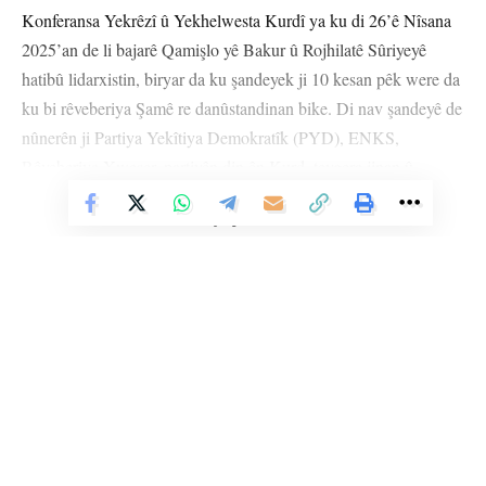
Konferansa Yekrêzî û Yekhelwesta Kurdî ya ku di 26’ê Nîsana
2025’an de li bajarê Qamişlo yê Bakur û Rojhilatê Sûriyeyê
hatibû lidarxistin, biryar da ku şandeyek ji 10 kesan pêk were da
ku bi rêveberiya Şamê re danûstandinan bike. Di nav şandeyê de
nûnerên ji Partiya Yekîtiya Demokratîk (PYD), ENKS,
Rêveberiya Xweser, partiyên din ên Kurd, tevgera jinan û
nûnerên serbixwe hene.
Vê Nûçeyê Bixwîne
Armanca sereke ya şandeyê ew e ku li gorî belgeya ku di
konferansê de hatiye qebûlkirin, beşdarî çareseriya pirsgirêka
Kurd bibe û zemînê ji bo avakirina Sûriyeyeke demokratîk
amade bike.
Li Ser Şopa Heqîqetê
Stêrk TV ji sala 2009an ve di warên siyasî, civakî, çandî û hunerî de