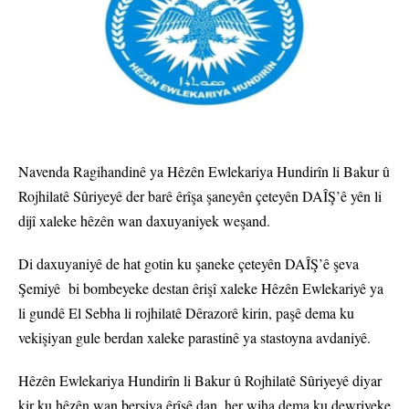
Navenda Ragihandinê ya Hêzên Ewlekariya Hundirîn li Bakur û
Rojhilatê Sûriyeyê der barê êrîşa şaneyên çeteyên DAÎŞ’ê yên li
dijî xaleke hêzên wan daxuyaniyek weşand.
Di daxuyaniyê de hat gotin ku şaneke çeteyên DAÎŞ’ê şeva
Şemiyê bi bombeyeke destan êrişî xaleke Hêzên Ewlekariyê ya
li gundê El Sebha li rojhilatê Dêrazorê kirin, paşê dema ku
vekişiyan gule berdan xaleke parastinê ya stastoyna avdaniyê.
Hêzên Ewlekariya Hundirîn li Bakur û Rojhilatê Sûriyeyê diyar
kir ku hêzên wan bersiva êrîşê dan, her wiha dema ku dewriyeke