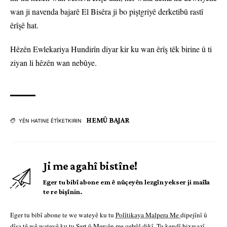
wan ji navenda bajarê El Bisêra ji bo piştgriyê derketibû rastî
êrîşê hat.
Hêzên Ewlekariya Hundirîn diyar kir ku wan êrîş têk birine û ti
ziyan li hêzên wan nebûye.
HEMÛ BAJAR
YÊN HATINE ÊTÎKETKIRIN
Ji me agahî bistîne!
Eger tu bibî abone em ê nûçeyên lezgîn yekser ji maîla
te re bişînin.
Eger tu bibî abone te we wateyê ku tu
Polîtikaya Malpera Me
dipejînî û
dîsa tê wê wateyê ku tu
Şert û Mercên me
qebûl dikî. Tu kendî bixwazî