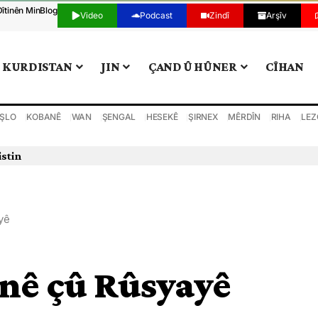
Dîtinên Min
Blog
Video
Podcast
Zindî
Arşîv
KURDISTAN
JIN
ÇAND Û HÛNER
CÎHAN
ŞLO
KOBANÊ
WAN
ŞENGAL
HESEKÊ
ŞIRNEX
MÊRDÎN
RIHA
LEZ
istin
yê
nê çû Rûsyayê