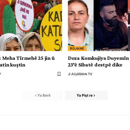
ROJANE
Meha Tîrmehê 25 jin û
Doza Komkujiya Duyemîn 
atin kuştin
23’ê Sibatê destpê dike
V
Ji Aliyê
Stêrk TV
Ya Berê
Ya Pişt re