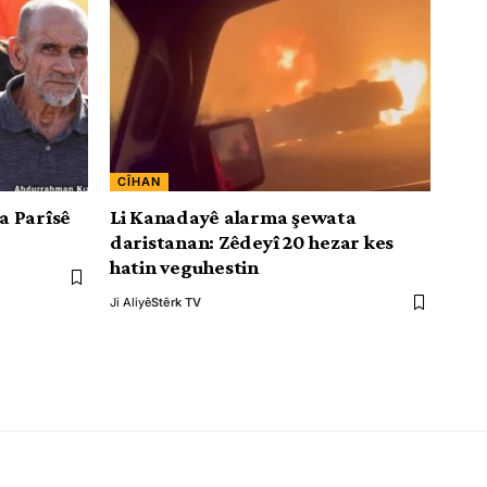
CÎHAN
a Parîsê
Li Kanadayê alarma şewata
daristanan: Zêdeyî 20 hezar kes
hatin veguhestin
Ji Aliyê
Stêrk TV