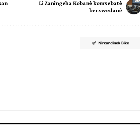
san
Li Zanîngeha Kobanê komxebatê
berxwedanê
Nirxandinek Bike