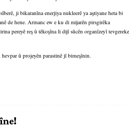
 sîberê, ji bikaranîna enerjiya nukleerê ya aştiyane heta bi
ymanê de hene. Armanc ew e ku di mijarên pirsgirêka
rina pereyê reş û têkoşîna li dijî sûcên organîzeyî tevgerek
hevpar û projeyên parastinê jî bimeşînin.
îne!