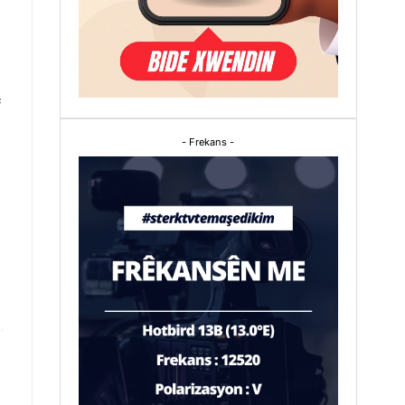
e
- Frekans -