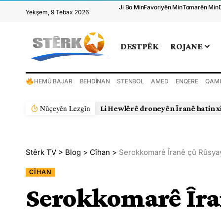
Ji Bo Min
Favoriyên Min
Tomarên Min
Yekşem, 9 Tebax 2026
DESTPÊK
ROJANE
HEMÛ BAJAR
BEHDÎNAN
STENBOL
AMED
ENQERE
QAMI
Nûçeyên Lezgîn
Li Hewlêrê droneyên Îranê hatin x
Stêrk TV
>
Blog
>
Cîhan
>
Serokkomarê Îranê çû Rûsya
CÎHAN
Serokkomarê Îra