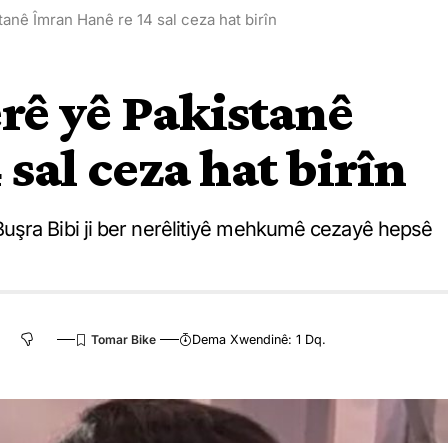
anê Îmran Hanê re 14 sal ceza hat birîn
erê yê Pakistanê
sal ceza hat birîn
uşra Bibi ji ber nerêlitiyê mehkumê cezayê hepsê
Dema Xwendinê: 1 Dq.