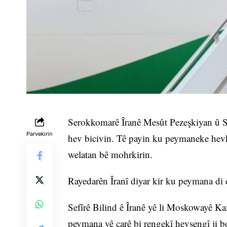
Serokkomarê Îranê Mesût Pezeşkiyan û S
Parvekirin
hev bicivin. Tê payin ku peymaneke hevkar
welatan bê mohrkirin.
Rayedarên Îranî diyar kir ku peymana di 
Sefîrê Bilind ê Îranê yê li Moskowayê Ka
peymana vê carê bi rengekî hevsengî ji b