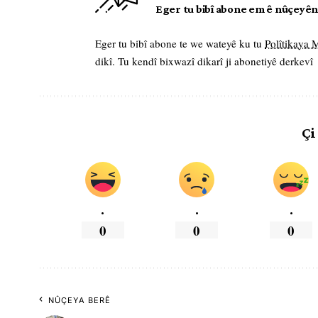
Eger tu bibî abone em ê nûçeyên l
Eger tu bibî abone te we wateyê ku tu
Polîtikaya
dikî. Tu kendî bixwazî dikarî ji abonetiyê derkevî
Çi
.
.
.
0
0
0
NÛÇEYA BERÊ