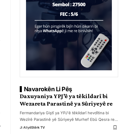
Navarokên Li Pêş
Daxuyaniya YPJ’ê ya têkildarî bi
Wezareta Parastinê ya Sûriyeyê re
Fermandariya Giştî ya YPJ'ê têkildarî hevdîtina bi
Wezîrê Parastinê yê Sûriyeyê Murhef Ebû Qesra re
…
Ji Aliyê
Stêrk TV