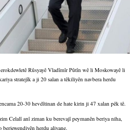
erokdewletê Rûsyayê Vladîmîr Pûtîn wê li Moskowayê li
iya stratejîk a ji 20 salan a têkiliyên navbera herdu
encama 20-30 hevdîtinan de hate kirin ji 47 xalan pêk tê.
zim Celalî anî ziman ku berevajî peymanên beriya niha,
o berjewendiyên herdu aliyane.