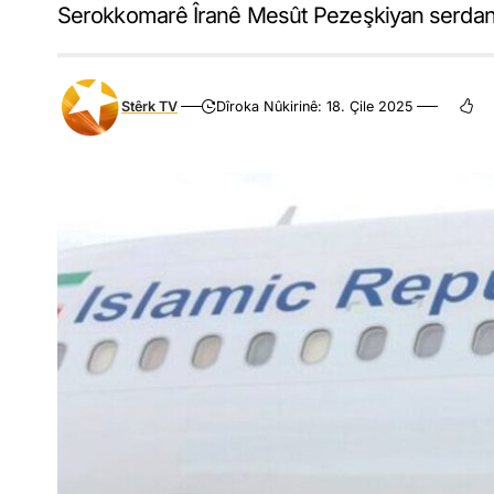
Serokkomarê Îranê Mesût Pezeşkiyan serdan
Stêrk TV
Dîroka Nûkirinê: 18. Çile 2025