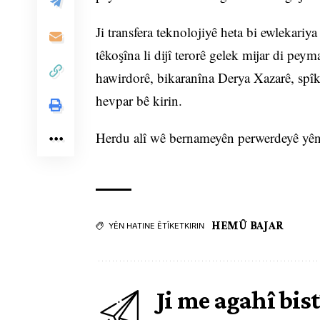
Ji transfera teknolojiyê heta bi ewlekariya
têkoşîna li dijî terorê gelek mijar di pe
hawirdorê, bikaranîna Derya Xazarê, spîki
hevpar bê kirin.
Herdu alî wê bernameyên perwerdeyê yên 
HEMÛ BAJAR
YÊN HATINE ÊTÎKETKIRIN
Ji me agahî bist