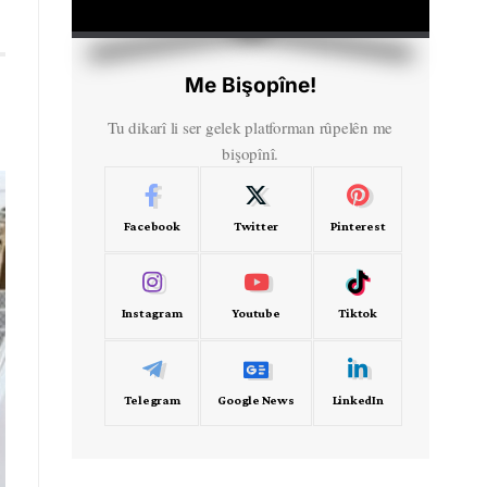
HD
00:00
Me Bişopîne!
Tu dikarî li ser gelek platforman rûpelên me
bişopînî.
Facebook
Twitter
Pinterest
Instagram
Youtube
Tiktok
Telegram
Google News
LinkedIn