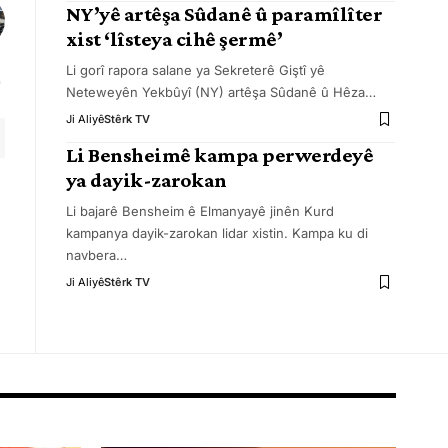
NY’yê artêşa Sûdanê û paramîlîter
xist ‘lîsteya cihê şermê’
Li gorî rapora salane ya Sekreterê Giştî yê
Neteweyên Yekbûyî (NY) artêşa Sûdanê û Hêza
…
Ji Aliyê
Stêrk TV
Li Bensheimê kampa perwerdeyê
ya dayik-zarokan
Li bajarê Bensheim ê Elmanyayê jinên Kurd
kampanya dayik-zarokan lidar xistin. Kampa ku di
navbera
…
Ji Aliyê
Stêrk TV