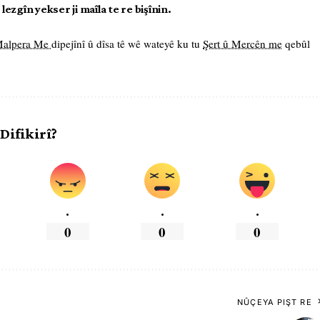
ezgîn yekser ji maîla te re bişînin.
 Malpera Me
dipejînî û dîsa tê wê wateyê ku tu
Şert û Mercên me
qebûl
 Difikirî?
.
.
.
0
0
0
NÛÇEYA PIŞT RE