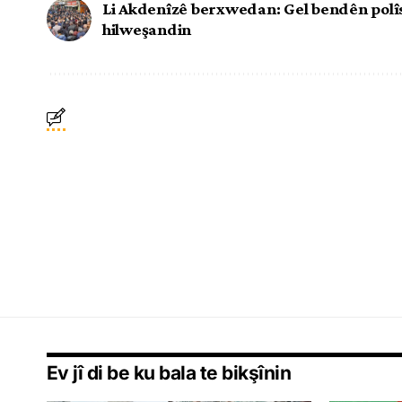
Li Akdenîzê berxwedan: Gel bendên polî
hilweşandin
Ev jî di be ku bala te bikşînin