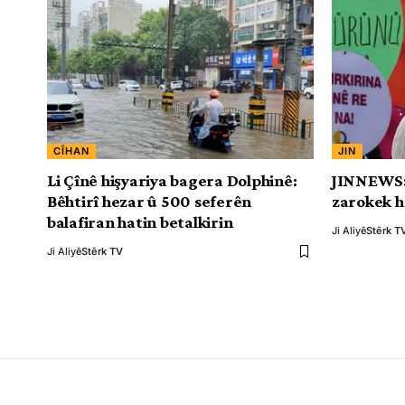
CÎHAN
JIN
Li Çînê hişyariya bagera Dolphinê:
JINNEWS: 
Bêhtirî hezar û 500 seferên
zarokek h
balafiran hatin betalkirin
Ji Aliyê
Stêrk T
Ji Aliyê
Stêrk TV