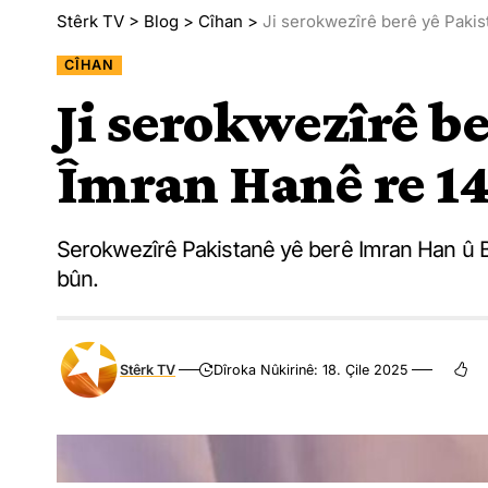
Stêrk TV
>
Blog
>
Cîhan
>
Ji serokwezîrê berê yê Pakist
CÎHAN
Ji serokwezîrê b
Îmran Hanê re 14 
Serokwezîrê Pakistanê yê berê Imran Han û B
bûn.
Stêrk TV
Dîroka Nûkirinê: 18. Çile 2025