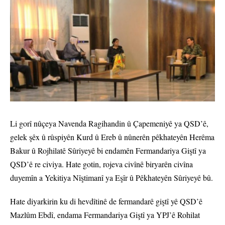
Li gorî nûçeya Navenda Ragihandin û Çapemeniyê ya QSD’ê,
gelek şêx û rûspiyên Kurd û Ereb û nûnerên pêkhateyên Herêma
Bakur û Rojhilatê Sûriyeyê bi endamên Fermandariya Giştî ya
QSD’ê re civiya. Hate gotin, rojeva civînê biryarên civîna
duyemîn a Yekitiya Nîştimanî ya Eşîr û Pêkhateyên Sûriyeyê bû.
Hate diyarkirin ku di hevdîtinê de fermandarê giştî yê QSD’ê
Mazlûm Ebdî, endama Fermandariya Giştî ya YPJ’ê Rohilat