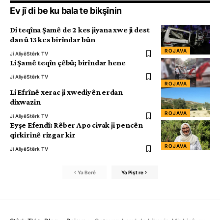
Ev jî di be ku bala te bikşînin
Di teqîna Şamê de 2 kes jiyana xwe ji dest
dan û 13 kes birîndar bûn
ROJAVA
Ji Aliyê
Stêrk TV
Li Şamê teqîn çêbû; birîndar hene
Ji Aliyê
Stêrk TV
ROJAVA
Li Efrînê xerac ji xwediyên erdan
dixwazin
ROJAVA
Ji Aliyê
Stêrk TV
Eyşe Efendî: Rêber Apo civak ji pencên
qirkirinê rizgar kir
ROJAVA
Ji Aliyê
Stêrk TV
Ya Berê
Ya Pişt re