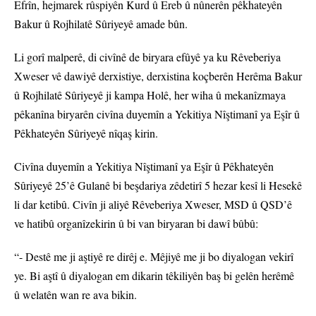
Efrîn, hejmarek rûspiyên Kurd û Ereb û nûnerên pêkhateyên
Bakur û Rojhilatê Sûriyeyê amade bûn.
Li gorî malperê, di civînê de biryara efûyê ya ku Rêveberiya
Xweser vê dawiyê derxistiye, derxistina koçberên Herêma Bakur
û Rojhilatê Sûriyeyê ji kampa Holê, her wiha û mekanîzmaya
pêkanîna biryarên civîna duyemîn a Yekitiya Nîştimanî ya Eşîr û
Pêkhateyên Sûriyeyê nîqaş kirin.
Civîna duyemîn a Yekitiya Nîştimanî ya Eşîr û Pêkhateyên
Sûriyeyê 25’ê Gulanê bi beşdariya zêdetirî 5 hezar kesî li Hesekê
li dar ketibû. Civîn ji aliyê Rêveberiya Xweser, MSD û QSD’ê
ve hatibû organîzekirin û bi van biryaran bi dawî bûbû:
“- Destê me ji aştiyê re dirêj e. Mêjiyê me ji bo diyalogan vekirî
ye. Bi aştî û diyalogan em dikarin têkiliyên baş bi gelên herêmê
û welatên wan re ava bikin.