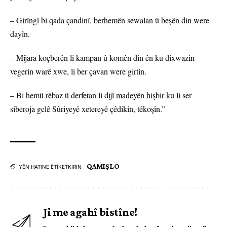
– Girîngî bi qada çandinî, berhemên sewalan û beşên din were
dayîn.
– Mijara koçberên li kampan û komên din ên ku dixwazin
vegerin warê xwe, li ber çavan were girtin.
– Bi hemû rêbaz û derfetan li dijî madeyên hişbir ku li ser
siberoja gelê Sûriyeyê xetereyê çêdikin, têkoşîn.”
QAMIŞLO
YÊN HATINE ÊTÎKETKIRIN
Ji me agahî bistîne!