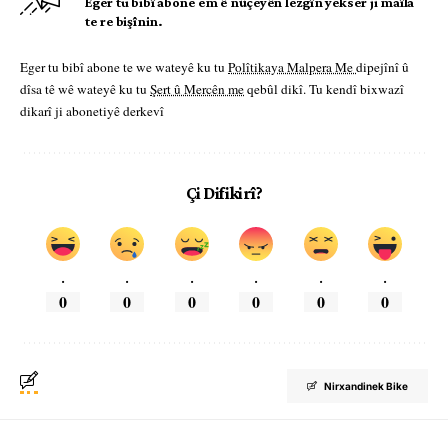
Eger tu bibî abone em ê nûçeyên lezgîn yekser ji maîla
te re bişînin.
Eger tu bibî abone te we wateyê ku tu
Polîtikaya Malpera Me
dipejînî û
dîsa tê wê wateyê ku tu
Şert û Mercên me
qebûl dikî. Tu kendî bixwazî
dikarî ji abonetiyê derkevî
Çi Difikirî?
.
.
.
.
.
.
0
0
0
0
0
0
Nirxandinek Bike