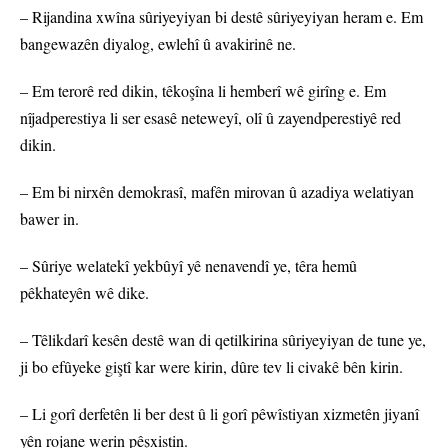
– Rijandina xwîna sûriyeyiyan bi destê sûriyeyiyan heram e. Em
bangewazên diyalog, ewlehî û avakirinê ne.
– Em terorê red dikin, têkoşîna li hemberî wê girîng e. Em
nîjadperestiya li ser esasê neteweyî, olî û zayendperestiyê red
dikin.
– Em bi nirxên demokrasî, mafên mirovan û azadiya welatiyan
bawer in.
– Sûriye welatekî yekbûyî yê nenavendî ye, têra hemû
pêkhateyên wê dike.
– Têlikdarî kesên destê wan di qetilkirina sûriyeyiyan de tune ye,
ji bo efûyeke giştî kar were kirin, dûre tev li civakê bên kirin.
– Li gorî derfetên li ber dest û li gorî pêwîstiyan xizmetên jiyanî
yên rojane werin pêşxistin.