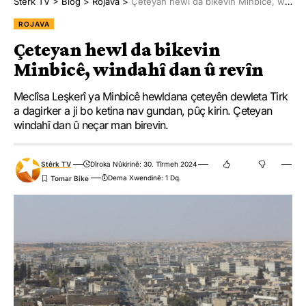
Stêrk TV
>
Blog
>
Rojava
>
Çeteyan hewl da bikevin Minbicê, windahî dan û revîn
ROJAVA
Çeteyan hewl da bikevin
Minbicê, windahî dan û revîn
Meclîsa Leşkerî ya Minbicê hewldana çeteyên dewleta Tirk
a dagirker a ji bo ketina nav gundan, pûç kirin. Çeteyan
windahî dan û neçar man birevin.
Stêrk TV
Dîroka Nûkirinê: 30. Tîrmeh 2024
Dema Xwendinê: 1 Dq.