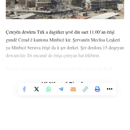
Çeteyên dewleta Tirk a dagirker şevê din saet 11.00’an êrişî
gundê Cerad ê kantona Minbicê kir. Şervanên Meclisa Leşkerî
ya Minbicê bersiva êrişê da û şer derket. Şer derdora 15 deqeyan
dewam kir. Di encamê de êrişa çeteyan hat têkbirin.
Saet 02.10’an vê carê çeteyan hewl da bikevin gundê Ereb
Hesen ê Minbicê. Li ser bersivdayîna şervanên Meclisa Leşkerî
Vê Nûçeyê Bixwîne
ya Minbicê şer derket ku derdora 20 deqeyan dewam kir. Di
encama şer de çend çete hatin kuştin û hin jî birîndar bûn.
Her wiha çeteyan hewl da bikevin gundên Ewn Dadat û Toxara
Mezin. Şervanên Meclisa Leşkerî bersiva da û hewldana wan
têk bir.