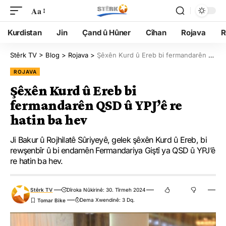
Aa
Kurdistan
Jin
Çand û Hûner
Cîhan
Rojava
R
Stêrk TV
>
Blog
>
Rojava
>
Şêxên Kurd û Ereb bi fermandarên QSD û YPJ’ê re hatin ba hev
ROJAVA
Şêxên Kurd û Ereb bi
fermandarên QSD û YPJ’ê re
hatin ba hev
Ji Bakur û Rojhilatê Sûriyeyê, gelek şêxên Kurd û Ereb, bi
rewşenbîr û bi endamên Fermandariya Giştî ya QSD û YPJ’ê
re hatin ba hev.
Stêrk TV
Dîroka Nûkirinê: 30. Tîrmeh 2024
Dema Xwendinê: 3 Dq.