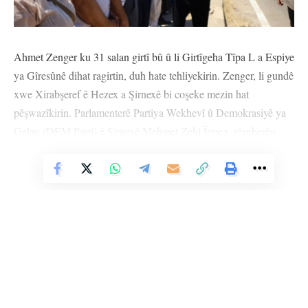
Ahmet Zenger ku 31 salan girtî bû û li Girtîgeha Tîpa L a Espiye
ya Gîresûnê dihat ragirtin, duh hate tehliyekirin. Zenger, li gundê
xwe Xirabşeref ê Hezex a Şirnexê bi coşeke mezin hat
pêşwazîkirin. Parlamenterê Partiya Wekhevî û Demokrasiyê ya
Gelan (DEM Partî) ê Şirnexê Mehmet Zekî Îrmez, rêveberên
Partiya Herêmên Demokratîk (DBP), Federasyona Komeleyên
Vê Nûçeyê Bixwîne
Piştevaniya bi Malbatên Girtî û Hikûmxwaran re (TUHAD-
FED), Meclisa Dayikên Aştiyê û gelek kesan, Zenger li bajarokê
Erebanê pêşwazî kirin. Zenger, ji vir bi konvoyeke wesayîtan ber
bi gund ve kete rê.
Zenger, di ketina gund de ji hêla girseyeke qelebalix ve hate
pêşwazîkirin. Zenger, kevokên sembola azadiyê firand û got:
“Em bi serbilindî derketin. Her çend derketina me dirêj kiribin jî