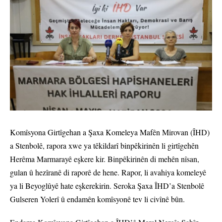
Komîsyona Girtîgehan a Şaxa Komeleya Mafên Mirovan (ÎHD)
a Stenbolê, rapora xwe ya têkildarî binpêkirinên li girtîgehên
Herêma Marmarayê eşkere kir. Binpêkirinên di mehên nîsan,
gulan û hezîranê di raporê de hene. Rapor, li avahiya komeleyê
ya li Beyoglûyê hate eşkerekirin. Seroka Şaxa ÎHD’a Stenbolê
Gulseren Yolerî û endamên komîsyonê tev li civînê bûn.