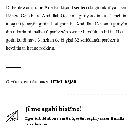
Di berdewama raporê de bal kişand ser tecrîda girankirî ya li ser
Rêberê Gelê Kurd Abdullah Ocalan û girtiyên din ku 41 meh in
tu agahî jê nayên girtin. Hat gotin ku Abdullah Ocalan û girtiyên
din nikarin bi malbat û parêzerên xwe re hevdîtinan bikin. Hat
gotin ku di nava 3 mehan de bi giştî 32 serlêdanên parêzer û
hevdîtinan hatine redkirin.
HEMÛ BAJAR
YÊN HATINE ÊTÎKETKIRIN
Ji me agahî bistîne!
Eger tu bibî abone em ê nûçeyên lezgîn yekser ji maîla
te re bişînin.