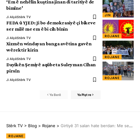
‘Em ê nehêlin kuştina jinan di taritiyê de
bimîne’
JIN
Ji Aliyê
Stêrk TV
FEDA û YJED: Ji bo demokrasiyê çi bikeve
ser milê me em ê bi cih bînin
ROJANE
Ji Aliyê
Stêrk TV
Xizmên windayan banga avêtina gavên
wêrektir kirin
ROJANE
Ji Aliyê
Stêrk TV
Dayikên Şemiyê aqûbeta Suleyman Cîhan
pirsîn
ROJANE
Ji Aliyê
Stêrk TV
Ya Berê
Ya Pişt re
Stêrk TV
>
Blog
>
Rojane
>
Girtiyê 31 salan hate berdan: Me serî netewand
ROJANE