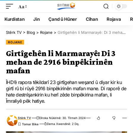
Aa
Kurdistan
Jin
Çand û Hûner
Cîhan
Rojava
R
Stêrk TV
>
Blog
>
Rojane
>
Girtîgehên li Marmarayê: Di 3 mehan de 2916 binpêkirinên mafan
ROJANE
Girtîgehên li Marmarayê: Di 3
mehan de 2916 binpêkirinên
mafan
ÎHD’ê rapora têkildarî 23 girtîgehan weşand û diyar kir ku
girtî rû bi rûyê 2916 binpêkirinên mafan mane. Di raporê de
hate destnîşankirin ku herî zêde binpêkirina mafan, li
Îmraliyê pêk hatiye.
Stêrk TV
Dîroka Nûkirinê: 30. Tîrmeh 2024
Dema Xwendinê: 2 Dq.