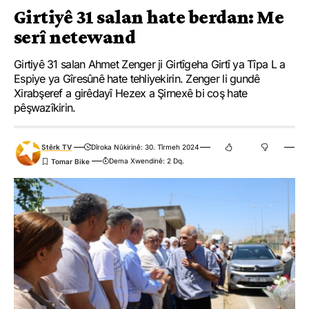
Girtiyê 31 salan hate berdan: Me
serî netewand
Girtiyê 31 salan Ahmet Zenger ji Girtîgeha Girtî ya Tîpa L a
Espiye ya Gîresûnê hate tehliyekirin. Zenger li gundê
Xirabşeref a girêdayî Hezex a Şirnexê bi coş hate
pêşwazîkirin.
Stêrk TV
Dîroka Nûkirinê: 30. Tîrmeh 2024
Dema Xwendinê: 2 Dq.