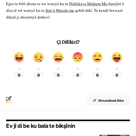
Eger tu bibî abone te we wateyê ku tu
Polîtikaya Malpera Me
dipejînî û
dîsa tê wê wateyê ku tu
Şert û Mercên me
qebûl dikî. Tu kendî bixwazî
dikarî ji abonetiyê derkevî
Çi Difikirî?
.
.
.
.
.
.
0
0
0
0
0
0
Nirxandinek Bike
Ev jî di be ku bala te bikşînin