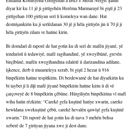
Endama Komîsyona Girtîgehan a ÎHD’ê Meral Nergîs Şahîn
diyar kir ku 11 jê ji girtîgehên Herêma Marmarayê bi giştî ji 23
girtîgehan 100 girtiyan serî li komeleya wan dane. Hat
destnîşankirin ku ji serlêdanan 30 jê ji hêla girtiyên jin û 70 jî ji
hêla girtiyên zilam ve hatine kirin.
Bi domdarî di raporê de hat gotin ku di serî de mafên jiyanê, yê
tenduristî û tedawiyê, mafê ragihandinê, yê xweyîbûnê, grevên
birçîbûnê, mafên xwegihandina edaletê û darizandina adilane,
îşkence, derb û muameleya xerab, bi giştî 2 hezar û 916
binpêkirin hatine tespîtkirin. Di berdewamê de hat diyarkirin ku
bi taybet jî li dijî mafê jiyanê binpêkirin hatine kirin û di vê
çarçoveyê de 8 binpêkirin çêbûne. Hûrgiliyên binpêkirina vî mafî
wiha hatin rêzkirin: “Carekê gefa kuştinê hatiye xwarin, careke
hewldana xwekuştinê çêbû, carekê hevalên qawîşê gefa kuştinê
xwarin.” Di raporê de hat gotin ku di nava 3 mehên behsa
xeberê de 7 girtiyan jiyana xwe ji dest dane.