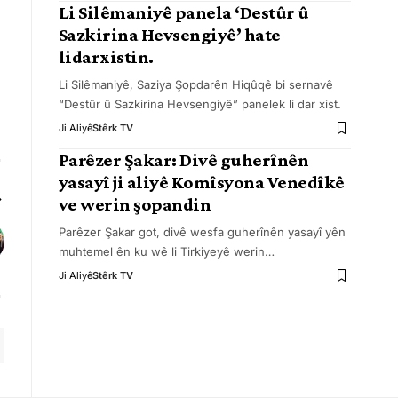
Li Silêmaniyê panela ‘Destûr û
Sazkirina Hevsengiyê’ hate
lidarxistin.
Li Silêmaniyê, Saziya Şopdarên Hiqûqê bi sernavê
“Destûr û Sazkirina Hevsengiyê” panelek li dar xist.
Ji Aliyê
Stêrk TV
Parêzer Şakar: Divê guherînên
yasayî ji aliyê Komîsyona Venedîkê
ve werin şopandin
Parêzer Şakar got, divê wesfa guherînên yasayî yên
muhtemel ên ku wê li Tirkiyeyê werin
…
Ji Aliyê
Stêrk TV