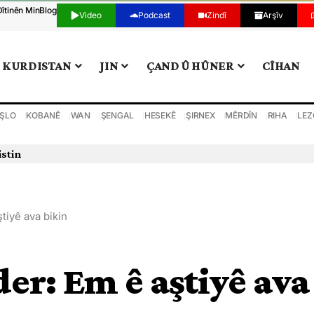
Dîtinên Min
Blog
Video
Podcast
Zindî
Arşîv
KURDISTAN
JIN
ÇAND Û HÛNER
CÎHAN
ŞLO
KOBANÊ
WAN
ŞENGAL
HESEKÊ
ŞIRNEX
MÊRDÎN
RIHA
LEZ
istin
tiyê ava bikin
er: Em ê aştiyê ava