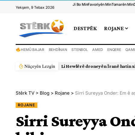
Ji Bo Min
Favoriyên Min
Tomarên Min
Yekşem, 9 Tebax 2026
DESTPÊK
ROJANE
HEMÛ BAJAR
BEHDÎNAN
STENBOL
AMED
ENQERE
QAMI
Nûçeyên Lezgîn
Li Hewlêrê droneyên Îranê hatin x
Stêrk TV
>
Blog
>
Rojane
>
Sirri Sureyya Onder: Em ê aş
ROJANE
Sirri Sureyya Ond