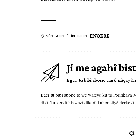
ENQERE
YÊN HATINE ÊTÎKETKIRIN
Ji me agahî bist
Eger tu bibî abone em ê nûçeyên l
Eger tu bibî abone te we wateyê ku tu
Polîtikaya
dikî. Tu kendî bixwazî dikarî ji abonetiyê derkevî
Çi