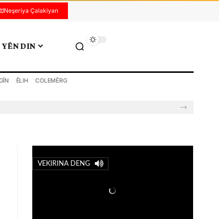
Neşeriya Çalakiyan
YÊN DIN
GÎN
ÊLIH
COLEMÊRG
VEKIRINA DENG