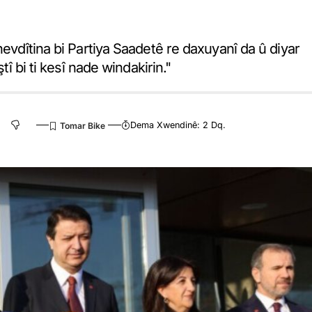
hevdîtina bi Partiya Saadetê re daxuyanî da û diyar
tî bi ti kesî nade windakirin."
Dema Xwendinê: 2 Dq.