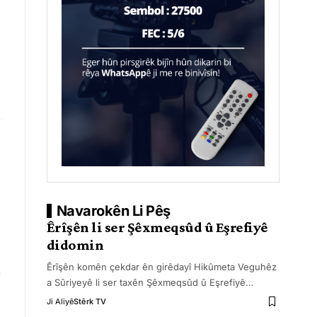
Navarokên Li Pêş
Êrîşên li ser Şêxmeqsûd û Eşrefiyê
didomin
Êrîşên komên çekdar ên girêdayî Hikûmeta Veguhêz
a Sûriyeyê li ser taxên Şêxmeqsûd û Eşrefiyê
…
Ji Aliyê
Stêrk TV