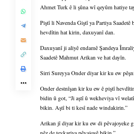
Ahmet Turk ê li şûna wî qeyûm hatiye tay
Piştî li Navenda Giştî ya Partiya Saadetê
hevdîtin hat kirin, daxuyanî dan.
Daxuyanî ji aliyê endamê Şandeya Îmrali
Saadetê Mahmut Arikan ve hat dayîn.
Sirri Sureyya Onder diyar kir ku ew pêşni
Onder destnîşan kir ku ew ê piştî hevdîti
bidin û got, “Ji aştî û wekheviya vî welat
bikin. Aştî bi ti kesî nade windakirin.”
Arikan jî diyar kir ku ew di pêvajoyeke 
nêz de tevkariya pêvajoyê bikin.”