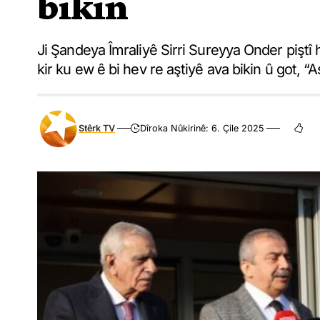
bikin
Ji Şandeya Îmraliyê Sirri Sureyya Onder piştî 
kir ku ew ê bi hev re aştiyê ava bikin û got, “Aş
Stêrk TV
Dîroka Nûkirinê: 6. Çile 2025