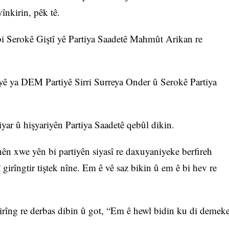
înkirin, pêk tê.
 bi Serokê Giştî yê Partiya Saadetê Mahmût Arikan re
yê ya DEM Partiyê Sirri Surreya Onder û Serokê Partiya
yar û hişyariyên Partiya Saadetê qebûl dikin.
nên xwe yên bi partiyên siyasî re daxuyaniyeke berfireh
î girîngtir tiştek nîne. Em ê vê saz bikin û em ê bi hev re
girîng re derbas dibin û got, “Em ê hewl bidin ku di demek