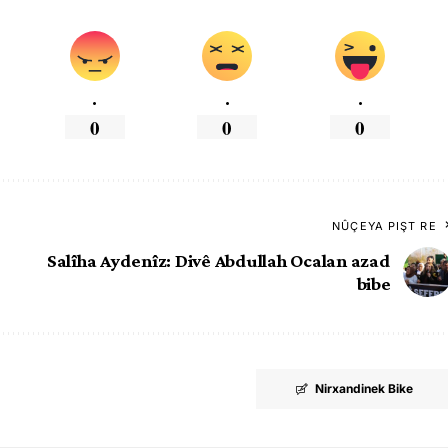
.
.
.
0
0
0
NÛÇEYA PIŞT RE
Salîha Aydenîz: Divê Abdullah Ocalan azad
bibe
Nirxandinek Bike