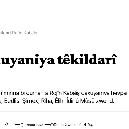
ildarî Rojîn Kabaîş
xuyaniya têkildarî
î mirina bi guman a Rojîn Kabaîş daxuyaniya hevpar
Bedlîs, Şirnex, Riha, Êlih, Îdir û Mûşê xwend.
Dema Xwendinê: 4 Dq.