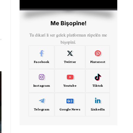
HD
00:00
Me Bişopîne!
Tu dikarî li ser gelek platforman rûpelên me
bişopînî.
Facebook
Twitter
Pinterest
Instagram
Youtube
Tiktok
Telegram
Google News
LinkedIn