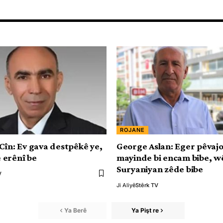
ROJANE
Cîn: Ev gava destpêkê ye,
George Aslan: Eger pêvajo 
 erênî be
mayinde bi encam bibe, w
Suryaniyan zêde bibe
V
Ji Aliyê
Stêrk TV
Ya Berê
Ya Pişt re