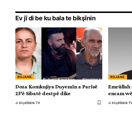
Ev jî di be ku bala te bikşînin
ROJANE
ROJANE
Doza Komkujiya Duyemîn a Parîsê
Emrûllah 
23’ê Sibatê destpê dike
encam wê
Ji Aliyê
Stêrk TV
Ji Aliyê
Stêrk T