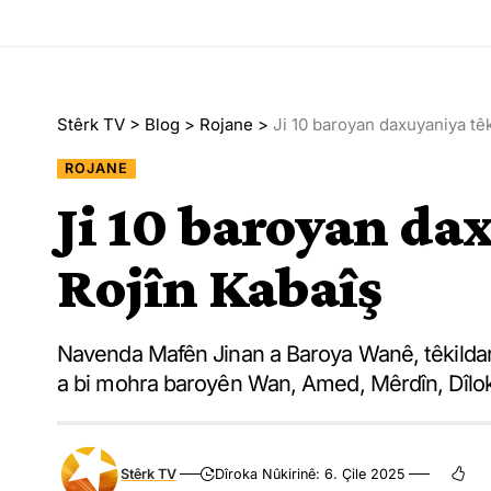
Stêrk TV
>
Blog
>
Rojane
>
Ji 10 baroyan daxuyaniya têk
ROJANE
Ji 10 baroyan da
Rojîn Kabaîş
Navenda Mafên Jinan a Baroya Wanê, têkildar
a bi mohra baroyên Wan, Amed, Mêrdîn, Dîlok, 
Stêrk TV
Dîroka Nûkirinê: 6. Çile 2025