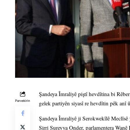
Şandeya Îmraliyê piştî hevdîtina bi Rêbe
Parvekirin
gelek partiyên siyasî re hevdîtin pêk anî û
Şandeya Îmraliyê ji Serokwekîlê Meclîs
Sirri Sureyya Onder, parlamentera Wanê