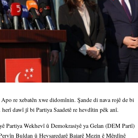
r Apo re xebatên xwe didomînin. Şande di nava rojê de bi
 herî dawî jî bi Partiya Saadetê re hevdîtin pêk anî.
ê yê Partiya Wekhevî û Demokrasiyê ya Gelan (DEM Partî)
 Pervîn Buldan û Hevşaredarê Bajarê Mezin ê Mêrdînê