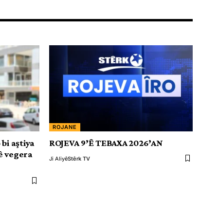
ROJANE
bi aştiya
ROJEVA 9’Ê TEBAXA 2026’AN
ê vegera
Ji Aliyê
Stêrk TV