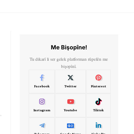
Me Bişopîne!
Tu dikarî li ser gelek platforman rûpelên me
bişopînî.
Facebook
Twitter
Pinterest
Instagram
Youtube
Tiktok
Telegram
Google News
LinkedIn