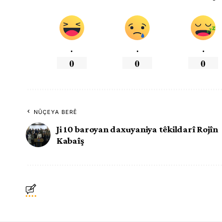
.
.
.
0
0
0
NÛÇEYA BERÊ
Ji 10 baroyan daxuyaniya têkildarî Rojîn
Kabaîş