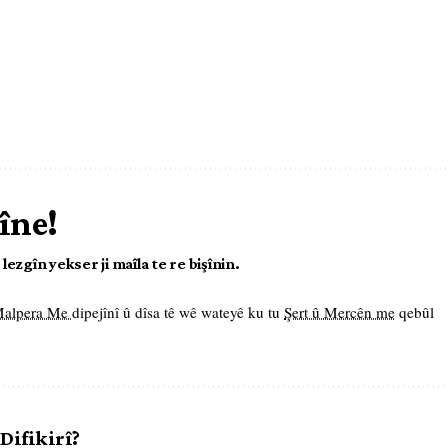
îne!
ezgîn yekser ji maîla te re bişînin.
 Malpera Me
dipejînî û dîsa tê wê wateyê ku tu
Şert û Mercên me
qebûl
 Difikirî?