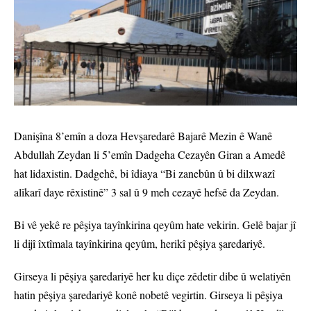
Danişîna 8’emîn a doza Hevşaredarê Bajarê Mezin ê Wanê
Abdullah Zeydan li 5’emîn Dadgeha Cezayên Giran a Amedê
hat lidaxistin. Dadgehê, bi îdiaya “Bi zanebûn û bi dilxwazî
alîkarî daye rêxistinê” 3 sal û 9 meh cezayê hefsê da Zeydan.
Bi vê yekê re pêşiya tayînkirina qeyûm hate vekirin. Gelê bajar jî
li dijî îxtîmala tayînkirina qeyûm, herikî pêşiya şaredariyê.
Girseya li pêşiya şaredariyê her ku diçe zêdetir dibe û welatiyên
hatin pêşiya şaredariyê konê nobetê vegirtin. Girseya li pêşiya