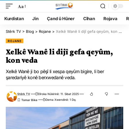
Aa
Kurdistan
Jin
Çand û Hûner
Cîhan
Rojava
R
Stêrk TV
>
Blog
>
Rojane
>
Xelkê Wanê li dijî gefa qeyûm, kon veda
ROJANE
Xelkê Wanê li dijî gefa qeyûm,
kon veda
Xelkê Wanê ji bo pêşî li xespa qeyûm bigire, li ber
şaredariyê konê berxwedanê veda.
Stêrk TV
Dîroka Nûkirinê: 11. Sibat 2025
Dema Xwendinê: 1 Dq.