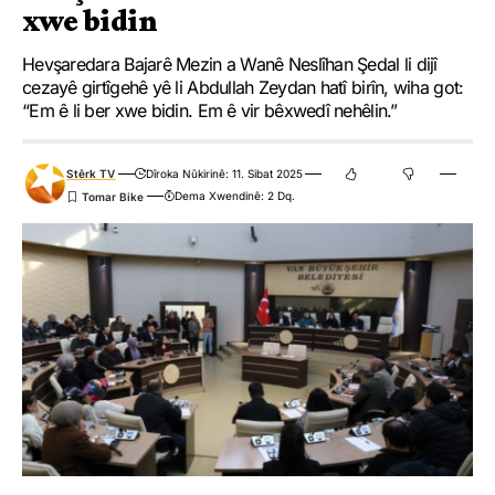
xwe bidin
Hevşaredara Bajarê Mezin a Wanê Neslîhan Şedal li dijî
cezayê girtîgehê yê li Abdullah Zeydan hatî birîn, wiha got:
“Em ê li ber xwe bidin. Em ê vir bêxwedî nehêlin.”
Stêrk TV
Dîroka Nûkirinê: 11. Sibat 2025
Dema Xwendinê: 2 Dq.