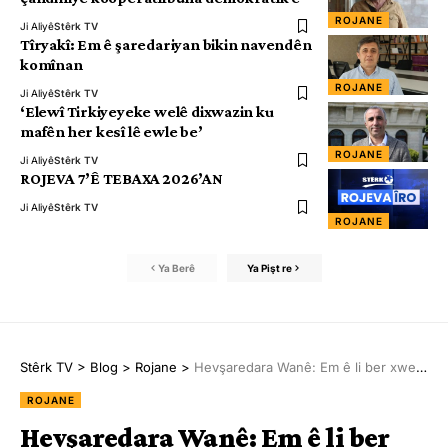
ROJANE
Ji Aliyê
Stêrk TV
Tîryakî: Em ê şaredariyan bikin navendên
komînan
ROJANE
Ji Aliyê
Stêrk TV
‘Elewî Tirkiyeyeke welê dixwazin ku
mafên her kesî lê ewle be’
ROJANE
Ji Aliyê
Stêrk TV
ROJEVA 7’Ê TEBAXA 2026’AN
Ji Aliyê
Stêrk TV
ROJANE
Ya Berê
Ya Pişt re
Stêrk TV
>
Blog
>
Rojane
>
Hevşaredara Wanê: Em ê li ber xwe bidin
ROJANE
Hevşaredara Wanê: Em ê li ber