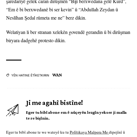
şaredariyê gelek caran dirûşmên “Bijî berxwedana gelê Kurd”,
“Em ê bi berxwedanê bi ser kevin” û “Abdullah Zeydan û
Neslîhan Şedal rûmeta me ne” berz dikin.
Welatiyan li ber stranan xelekên govendê gerandin û bi dirûşman
biryara dadgehê protesto dikin.
WAN
YÊN HATINE ÊTÎKETKIRIN
Ji me agahî bistîne!
Eger tu bibî abone em ê nûçeyên lezgîn yekser ji maîla
te re bişînin.
Eger tu bibî abone te we wateyê ku tu
Polîtikaya Malpera Me
dipejînî û