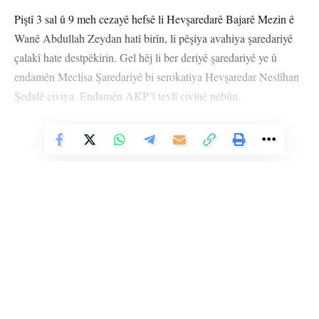
Piştî 3 sal û 9 meh cezayê hefsê li Hevşaredarê Bajarê Mezin ê
Wanê Abdullah Zeydan hatî birîn, li pêşiya avahiya şaredariyê
çalakî hate destpêkirin. Gel hêj li ber deriyê şaredariyê ye û
endamên Meclisa Şaredariyê bi serokatiya Hevşaredar Neslîhan
Şedalê civiya. Endamên AKP’î tevlî civînê nebûn.
Neslîhan Şedal di destpêka civînê de axivî û wiha got: “Em her
Vê Nûçeyê Bixwîne
roj bi kiriyarên ku destûra bingehîn tê binpêkirin re rû bi rû
dimînin. Tunehesibandina îradeya gelê Kurd bûye kevneşopiya
AKP’ê. Ev aqil êdî li ber têkçûnê ye. Yên ku dixwazin bi
tunehesibandina destkeftiyên Kurdan xwe bidin jiyîn, neçarî
tunebûnê ne. Em bi îktîdareke ku nahêle gel bêhnê bistîne û
daxwazên wê tune dihesibîne re rû bi rû ne. Gelê me edaletê
dixwaze lê AKP jinedîtî ve tê.”
Li Ser Şopa Heqîqetê
Neslîhan Şedal, bi bîr xist ku AKP ev 3 serdem in qeyûman
Stêrk TV ji sala 2009an ve di warên siyasî, civakî, çandî û hunerî de
tayînî şaredariyan dike û axaftina xwe wiha qedand: “AKP a ku