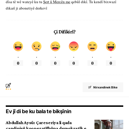
dîsa tê wê wateyê ku tu
Şert û Mercên me
qebûl dikî. Tu kendî bixwazî
dikarî ji abonetiyê derkevî
Çi Difikirî?
.
.
.
.
.
.
0
0
0
0
0
0
Nirxandinek Bike
Ev jî di be ku bala te bikşînin
Abdullah Aysû: Çareseriya li qada
çandiniyê kooperatîfbûna demokratîk e