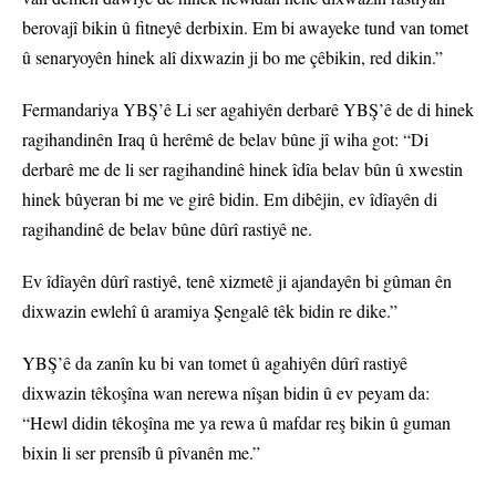
berovajî bikin û fitneyê derbixin. Em bi awayeke tund van tomet
û senaryoyên hinek alî dixwazin ji bo me çêbikin, red dikin.”
Fermandariya YBŞ’ê Li ser agahiyên derbarê YBŞ’ê de di hinek
ragihandinên Iraq û herêmê de belav bûne jî wiha got: “Di
derbarê me de li ser ragihandinê hinek îdîa belav bûn û xwestin
hinek bûyeran bi me ve girê bidin. Em dibêjin, ev îdîayên di
ragihandinê de belav bûne dûrî rastiyê ne.
Ev îdîayên dûrî rastiyê, tenê xizmetê ji ajandayên bi gûman ên
dixwazin ewlehî û aramiya Şengalê têk bidin re dike.”
YBŞ’ê da zanîn ku bi van tomet û agahiyên dûrî rastiyê
dixwazin têkoşîna wan nerewa nîşan bidin û ev peyam da:
“Hewl didin têkoşîna me ya rewa û mafdar reş bikin û guman
bixin li ser prensîb û pîvanên me.”