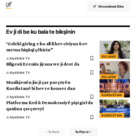
Nirxandinek Bike
Ev jî di be ku bala te bikşînin
‘Gelekî girîng e ku alî li hev civiyan û ev
metna hiqûqî çêkirin”
ROJANE
Ji Aliyê
Stêrk TV
Bîlgesû Erenûs jiyana we ji dest da
Ji Aliyê
Stêrk TV
ROJANE
Muzikjenên jin ji çar parçeyên
Kurdistanê bi hev re konser dan
KURDISTAN
Ji Aliyê
Stêrk TV
Platforma Ked û Demokrasiyê piştgirî da
qanûna çarçoveyî
KURDISTAN
Ji Aliyê
Stêrk TV
Ya Berê
Ya Pişt re