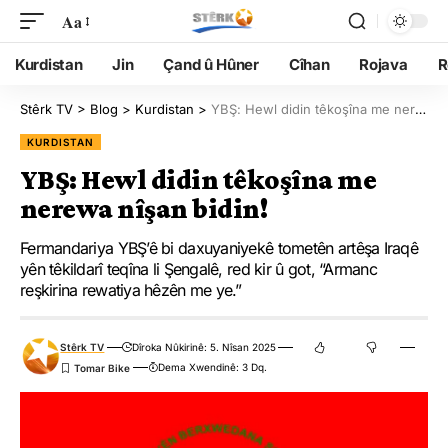
Aa
Kurdistan
Jin
Çand û Hûner
Cîhan
Rojava
R
Stêrk TV
>
Blog
>
Kurdistan
>
YBŞ: Hewl didin têkoşîna me nerewa nîşan bidin!
KURDISTAN
YBŞ: Hewl didin têkoşîna me
nerewa nîşan bidin!
Fermandariya YBŞ’ê bi daxuyaniyekê tometên artêşa Iraqê
yên têkildarî teqîna li Şengalê, red kir û got, “Armanc
reşkirina rewatiya hêzên me ye.”
Stêrk TV
Dîroka Nûkirinê: 5. Nîsan 2025
Dema Xwendinê: 3 Dq.