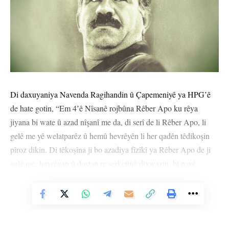
Di daxuyaniya Navenda Ragihandin û Çapemeniyê ya HPG’ê
de hate gotin, “Em 4’ê Nîsanê rojbûna Rêber Apo ku rêya
jiyana bi wate û azad nîşanî me da, di serî de li Rêber Apo, li
gelê me yê welatparêz û hemû hevrêyên li her qadên têdikoşin
pîroz dikin. Di têkoşîna ji bo azadiya fîzîkî ya Rêber Apo de ji
gelê me, hevrêyan û dostan re serketinê dixwazin, bi navê
Gerîlayên Azadiyê yên Kurdistanê soza xwe dubare dikin ku li
Vê Nûçeyê Bixwîne
ser bingeha vê armancê têkoşîna xwe bi biryardariyeke bilind
bimeşînin.”
Daxuyaniyê bi vî rengî dewam kir: