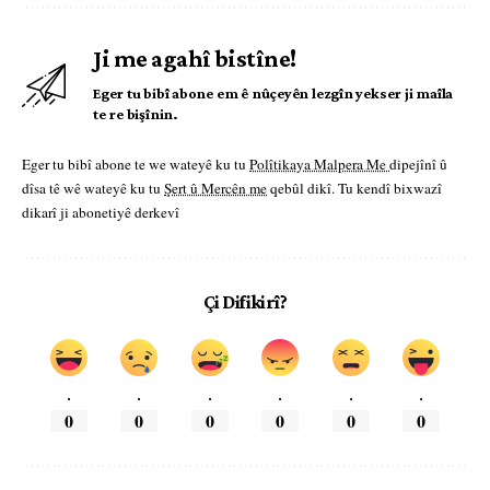
Ji me agahî bistîne!
Eger tu bibî abone em ê nûçeyên lezgîn yekser ji maîla
te re bişînin.
Eger tu bibî abone te we wateyê ku tu
Polîtikaya Malpera Me
dipejînî û
dîsa tê wê wateyê ku tu
Şert û Mercên me
qebûl dikî. Tu kendî bixwazî
dikarî ji abonetiyê derkevî
Çi Difikirî?
.
.
.
.
.
.
0
0
0
0
0
0