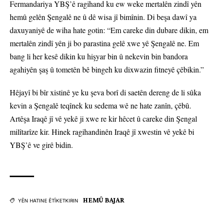
Fermandariya YBŞ’ê ragihand ku ew weke mertalên zindî yên
hemû gelên Şengalê ne û dê wisa jî bimînin. Di beşa dawî ya
daxuyaniyê de wiha hate gotin: “Em careke din dubare dikin, em
mertalên zindî yên ji bo parastina gelê xwe yê Şengalê ne. Em
bang li her kesê dikin ku hişyar bin û nekevin bin bandora
agahiyên şaş û tometên bê bingeh ku dixwazin fitneyê çêbikin.”
Hêjayî bi bîr xistinê ye ku şeva borî di saetên dereng de li sûka
kevin a Şengalê teqînek ku sedema wê ne hate zanîn, çêbû.
Artêşa Iraqê jî vê yekê ji xwe re kir hêcet û careke din Şengal
milîtarîze kir. Hinek ragihandinên Iraqê jî xwestin vê yekê bi
YBŞ’ê ve girê bidin.
HEMÛ BAJAR
YÊN HATINE ÊTÎKETKIRIN