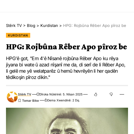
Stêrk TV
>
Blog
>
Kurdistan
>
HPG: Rojbûna Rêber Apo pîroz be
KURDISTAN
HPG: Rojbûna Rêber Apo pîroz be
HPG'ê got, "Em 4'ê Nîsanê rojbûna Rêber Apo ku rêya
jiyana bi wate û azad nîşanî me da, di serî de li Rêber Apo,
li gelê me yê welatparêz û hemû hevrêyên li her qadên
têdikoşin pîroz dikin."
Stêrk TV
Dîroka Nûkirinê: 5. Nîsan 2025
Dema Xwendinê: 2 Dq.