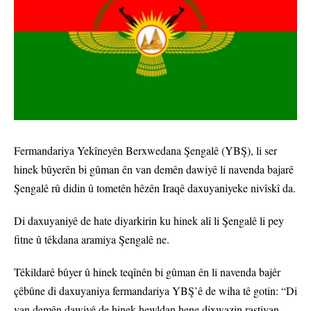
Fermandariya Yekîneyên Berxwedana Şengalê (YBŞ), li ser
hinek bûyerên bi gûman ên van demên dawiyê li navenda bajarê
Şengalê rû didin û tometên hêzên Iraqê daxuyaniyeke nivîskî da.
Di daxuyaniyê de hate diyarkirin ku hinek alî li Şengalê li pey
fitne û têkdana aramiya Şengalê ne.
Têkildarê bûyer û hinek teqînên bi gûman ên li navenda bajêr
çêbûne di daxuyaniya fermandariya YBŞ’ê de wiha tê gotin: “Di
van demên dawiyê de hinek hewldan hene dixwazin rastiyan