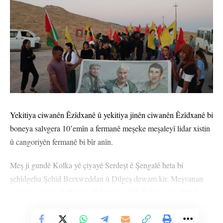
Yekitiya ciwanên Êzîdxanê û yekitiya jinên ciwanên Êzîdxanê bi
boneya salvgera 10’emîn a fermanê meşeke meşaleyî lidar xistin
û cangoriyên fermanê bi bîr anîn.
Meş ji gundê Kolka yê çiyayê Serdeşt ê Şengalê heta bi
şehîdgeha Şehîd Berxweddan û Dilgeş dewam kir. Meşvanan
serdana gorên şehîdên ku di fermana 3’yê Tebaxa sala 2014’an
de canê xwe ji bo Şengalê feda kiribûn, kirin.
Vê Nûçeyê Bixwîne