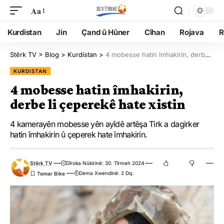
Aa
Kurdistan
Jin
Çand û Hûner
Cîhan
Rojava
R
Stêrk TV
>
Blog
>
Kurdistan
>
4 mobesse hatin îmhakirin, derbe li çeperekê hate xistin
KURDISTAN
4 mobesse hatin îmhakirin,
derbe li çeperekê hate xistin
4 kamerayên mobesse yên ayîdê artêşa Tirk a dagirker
hatin îmhakirin û çeperek hate îmhakirin.
Stêrk TV
Dîroka Nûkirinê: 30. Tîrmeh 2024
Dema Xwendinê: 2 Dq.