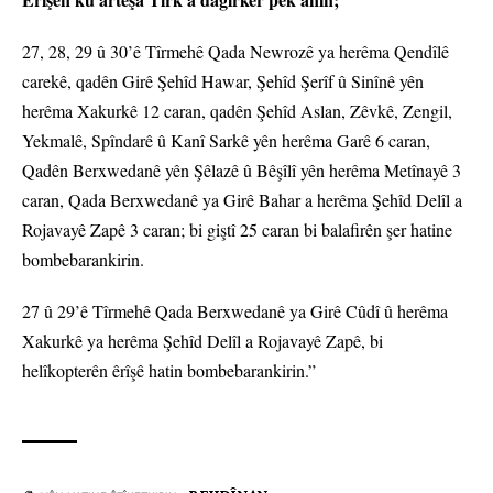
27, 28, 29 û 30’ê Tîrmehê Qada Newrozê ya herêma Qendîlê
carekê, qadên Girê Şehîd Hawar, Şehîd Şerîf û Sinînê yên
herêma Xakurkê 12 caran, qadên Şehîd Aslan, Zêvkê, Zengil,
Yekmalê, Spîndarê û Kanî Sarkê yên herêma Garê 6 caran,
Qadên Berxwedanê yên Şêlazê û Bêşîlî yên herêma Metînayê 3
caran, Qada Berxwedanê ya Girê Bahar a herêma Şehîd Delîl a
Rojavayê Zapê 3 caran; bi giştî 25 caran bi balafirên şer hatine
bombebarankirin.
27 û 29’ê Tîrmehê Qada Berxwedanê ya Girê Cûdî û herêma
Xakurkê ya herêma Şehîd Delîl a Rojavayê Zapê, bi
helîkopterên êrîşê hatin bombebarankirin.”