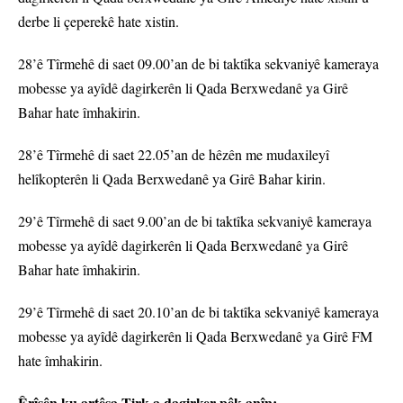
derbe li çeperekê hate xistin.
28’ê Tîrmehê di saet 09.00’an de bi taktîka sekvaniyê kameraya
mobesse ya ayîdê dagirkerên li Qada Berxwedanê ya Girê
Bahar hate îmhakirin.
28’ê Tîrmehê di saet 22.05’an de hêzên me mudaxileyî
helîkopterên li Qada Berxwedanê ya Girê Bahar kirin.
29’ê Tîrmehê di saet 9.00’an de bi taktîka sekvaniyê kameraya
mobesse ya ayîdê dagirkerên li Qada Berxwedanê ya Girê
Bahar hate îmhakirin.
29’ê Tîrmehê di saet 20.10’an de bi taktîka sekvaniyê kameraya
mobesse ya ayîdê dagirkerên li Qada Berxwedanê ya Girê FM
hate îmhakirin.
Êrîşên ku artêşa Tirk a dagirker pêk anîn;