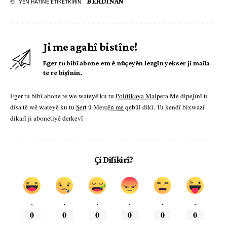
BEHDÎNAN
YÊN HATINE ÊTÎKETKIRIN
Ji me agahî bistîne!
Eger tu bibî abone em ê nûçeyên lezgîn yekser ji maîla
te re bişînin.
Eger tu bibî abone te we wateyê ku tu
Polîtikaya Malpera Me
dipejînî û
dîsa tê wê wateyê ku tu
Şert û Mercên me
qebûl dikî. Tu kendî bixwazî
dikarî ji abonetiyê derkevî
Çi Difikirî?
.
.
.
.
.
.
0
0
0
0
0
0