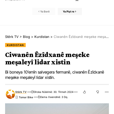
Ya Berê
Ya Pişt re
Stêrk TV
>
Blog
>
Kurdistan
>
Ciwanên Êzîdxanê meşeke meşaleyî lidar xistin
KURDISTAN
Ciwanên Êzîdxanê meşeke
meşaleyî lidar xistin
Bi boneya 10’emîn salvegera fermanê, ciwanên Êzîdxanê
meşeke meşaleyî lidar xistin.
Stêrk TV
Dîroka Nûkirinê: 30. Tîrmeh 2024
Dema Xwendinê: 3 Dq.