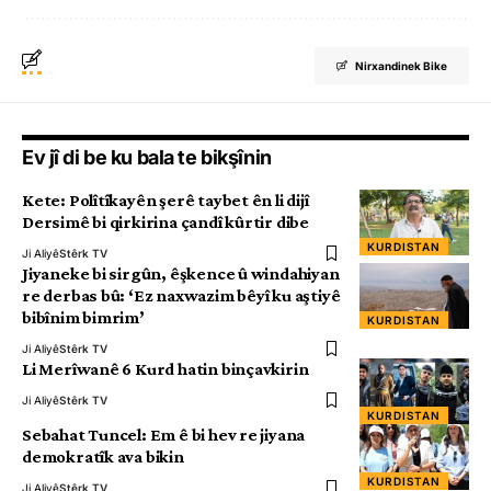
Nirxandinek Bike
Ev jî di be ku bala te bikşînin
Kete: Polîtîkayên şerê taybet ên li dijî
Dersimê bi qirkirina çandî kûrtir dibe
KURDISTAN
Ji Aliyê
Stêrk TV
Jiyaneke bi sirgûn, êşkence û windahiyan
re derbas bû: ‘Ez naxwazim bêyî ku aştiyê
bibînim bimrim’
KURDISTAN
Ji Aliyê
Stêrk TV
Li Merîwanê 6 Kurd hatin binçavkirin
Ji Aliyê
Stêrk TV
KURDISTAN
Sebahat Tuncel: Em ê bi hev re jiyana
demokratîk ava bikin
KURDISTAN
Ji Aliyê
Stêrk TV