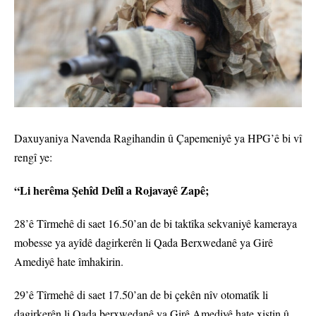
Daxuyaniya Navenda Ragihandin û Çapemeniyê ya HPG’ê bi vî
rengî ye:
“Li herêma Şehîd Delîl a Rojavayê Zapê;
28’ê Tîrmehê di saet 16.50’an de bi taktîka sekvaniyê kameraya
mobesse ya ayîdê dagirkerên li Qada Berxwedanê ya Girê
Amediyê hate îmhakirin.
29’ê Tîrmehê di saet 17.50’an de bi çekên nîv otomatîk li
dagirkerên li Qada berxwedanê ya Girê Amediyê hate xistin û