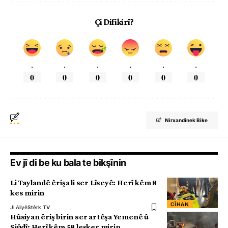
Çi Difikirî?
.
.
.
.
.
.
0
0
0
0
0
0
Nirxandinek Bike
Ev jî di be ku bala te bikşînin
Li Taylandê êrişa li ser Lîseyê: Herî kêm 8
kes mirin
CÎHAN
Ji Aliyê
Stêrk TV
Hûsiyan êriş birin ser artêşa Yemenê û
Siûdî: Herî kêm 58 leşker mirin