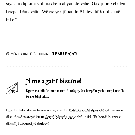
siyasî û dîplomasî di navbera aliyan de vebe. Gav ji bo xebatên
hevpar bên avêtin. Wê ev yek jî bandorê li tevahî Kurdistanê
bike.”
HEMÛ BAJAR
YÊN HATINE ÊTÎKETKIRIN
Ji me agahî bistîne!
Eger tu bibî abone em ê nûçeyên lezgîn yekser ji maîla
te re bişînin.
Eger tu bibî abone te we wateyê ku tu
Polîtikaya Malpera Me
dipejînî û
dîsa tê wê wateyê ku tu
Şert û Mercên me
qebûl dikî. Tu kendî bixwazî
dikarî ji abonetiyê derkevî