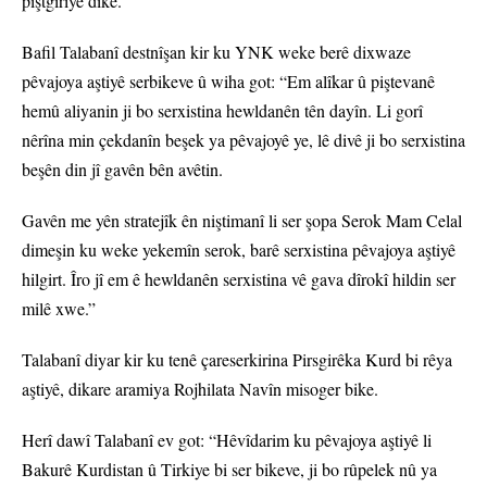
piştgiriyê dike.”
Bafil Talabanî destnîşan kir ku YNK weke berê dixwaze
pêvajoya aştiyê serbikeve û wiha got: “Em alîkar û piştevanê
hemû aliyanin ji bo serxistina hewldanên tên dayîn. Li gorî
nêrîna min çekdanîn beşek ya pêvajoyê ye, lê divê ji bo serxistina
beşên din jî gavên bên avêtin.
Gavên me yên stratejîk ên niştimanî li ser şopa Serok Mam Celal
dimeşin ku weke yekemîn serok, barê serxistina pêvajoya aştiyê
hilgirt. Îro jî em ê hewldanên serxistina vê gava dîrokî hildin ser
milê xwe.”
Talabanî diyar kir ku tenê çareserkirina Pirsgirêka Kurd bi rêya
aştiyê, dikare aramiya Rojhilata Navîn misoger bike.
Herî dawî Talabanî ev got: “Hêvîdarim ku pêvajoya aştiyê li
Bakurê Kurdistan û Tirkiye bi ser bikeve, ji bo rûpelek nû ya