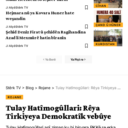
CÎHAN
Ji Aliyê
Stêrk TV
Hejmara nû ya Kovara Huner hate
weşandin
ÇAND Û HÛNER
Ji Aliyê
Stêrk TV
Şehîd Denîz Firat û şehîdên Ragihandina
Azad li Mexmûrê hatin bîranîn
KURDISTAN
Ji Aliyê
Stêrk TV
Ya Berê
Ya Pişt re
Stêrk TV
>
Blog
>
Rojane
>
Tulay Hatîmogûllari: Rêya Tirkiyeya Demokratîk vebûye
ROJANE
Tulay Hatîmogûllari: Rêya
Tirkiyeya Demokratîk vebûye
Tulay Hatîmogûllari anî ziman ku bi biryara PKKê re erka