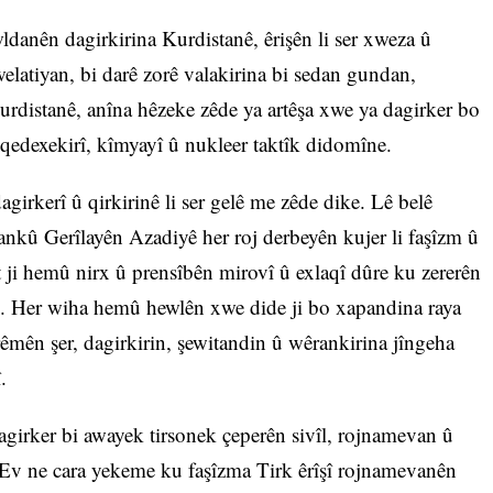
wldanên dagirkirina Kurdistanê, êrişên li ser xweza û
elatiyan, bi darê zorê valakirina bi sedan gundan,
urdistanê, anîna hêzeke zêde ya artêşa xwe ya dagirker bo
qedexekirî, kîmyayî û nukleer taktîk didomîne.
girkerî û qirkirinê li ser gelê me zêde dike. Lê belê
nkû Gerîlayên Azadiyê her roj derbeyên kujer li faşîzm û
t ji hemû nirx û prensîbên mirovî û exlaqî dûre ku zererên
e. Her wiha hemû hewlên xwe dide ji bo xapandina raya
herêmên şer, dagirkirin, şewitandin û wêrankirina jîngeha
.
agirker bi awayek tirsonek çeperên sivîl, rojnamevan û
v ne cara yekeme ku faşîzma Tirk êrîşî rojnamevanên