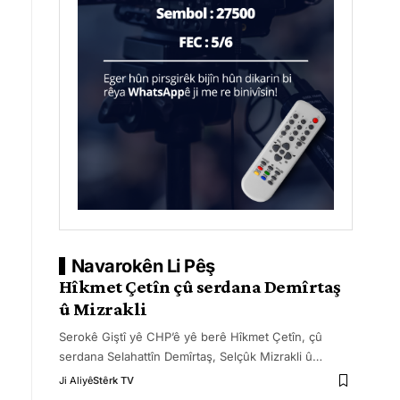
Navarokên Li Pêş
Hîkmet Çetîn çû serdana Demîrtaş
û Mizrakli
Serokê Giştî yê CHP’ê yê berê Hîkmet Çetîn, çû
serdana Selahattîn Demîrtaş, Selçûk Mizrakli û
…
Ji Aliyê
Stêrk TV