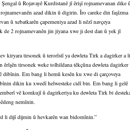
 Şengal û Rojavayê Kurdistanê jî êrişî rojnamevanan dike 
î rojnamevanên azad dikin û digirin. Îro careke din faşîzma
van û xebatkarên çapemeniya azad li nêzî navçeya
rk de 2 rojnamevanên jin jiyana xwe ji dest dan û yek jî
kiryara tirsonek û terorîstî ya dewleta Tirk a dagirker a l
 êrîşên tirsonek weke tolhildana têkçûna dewleta dagirker
iyê dibînin. Em bang li hemû kesên ku xwe di çarçoveya
bînin dikin ku xwedî helwesteke cidî bin. Em bang li gelê
hemberî vê komkujî û dagirkeriya ku dewleta Tirk bi destek
 bêdeng nemînin.
d li dijî dijmin û hevkarên wan bidomînin.”