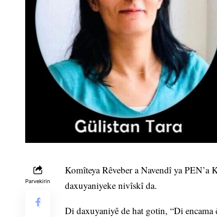
Komîteya Rêveber a Navendî ya PEN’a Kur
Parvekirin
daxuyaniyeke nivîskî da.
Di daxuyaniyê de hat gotin, “Di encama êr