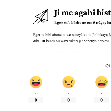
Ji me agahî bist
Eger tu bibî abone em ê nûçeyên l
Eger tu bibî abone te we wateyê ku tu
Polîtikaya
dikî. Tu kendî bixwazî dikarî ji abonetiyê derkevî
Çi
.
.
.
0
0
0