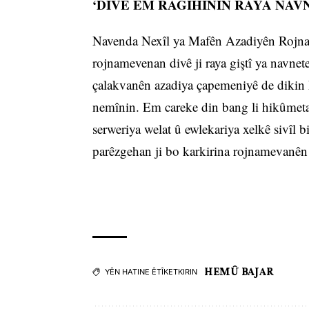
‘DIVÊ EM RAGIHÎNIN RAYA NAV
Navenda Nexîl ya Mafên Azadiyên Rojnamev
rojnamevenan divê ji raya giştî ya navnet
çalakvanên azadiya çapemeniyê de dikin k
nemînin. Em careke din bang li hikûmeta 
serweriya welat û ewlekariya xelkê sivîl 
parêzgehan ji bo karkirina rojnamevanên 
HEMÛ BAJAR
YÊN HATINE ÊTÎKETKIRIN