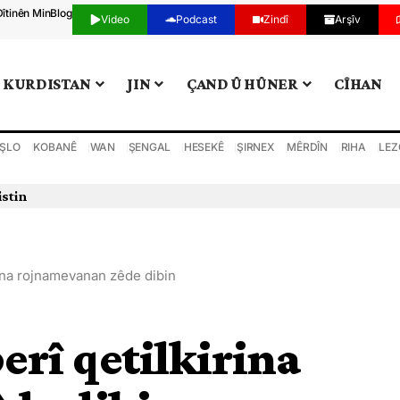
Dîtinên Min
Blog
Video
Podcast
Zindî
Arşîv
KURDISTAN
JIN
ÇAND Û HÛNER
CÎHAN
ŞLO
KOBANÊ
WAN
ŞENGAL
HESEKÊ
ŞIRNEX
MÊRDÎN
RIHA
LEZ
istin
rina rojnamevanan zêde dibin
erî qetilkirina