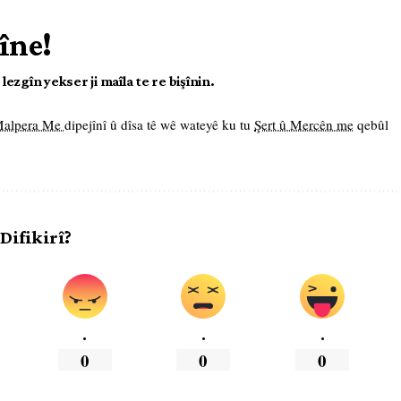
îne!
ezgîn yekser ji maîla te re bişînin.
 Malpera Me
dipejînî û dîsa tê wê wateyê ku tu
Şert û Mercên me
qebûl
 Difikirî?
.
.
.
0
0
0