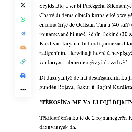
Seyidsadiq a ser bi Parêzgeha Silêmaniy
Chatrê di dema cîbicîh kirina erkê xwe y
encama êrîşê de Gulistan Tara a (40 salî)
rojnamevanê bi navê Rêbîn Bekir ê (30 s
Kurd van kiryaran bi tundî şermezar dik
radigehînîn. Herwiha ji hevrê û hevpîşey
zordariyan bibine dengê aştî û azadiyê.”
Di daxuyaniyê de hat destnîşankirin ku ji
gundên Rojava, Bakur û Başûrê Kurdistan
’TÊKOŞÎNA ME YA LI DIJÎ DIJ
Têkildarî êrîşa ku tê de 2 rojnamegerên 
daxuyaniyek da.