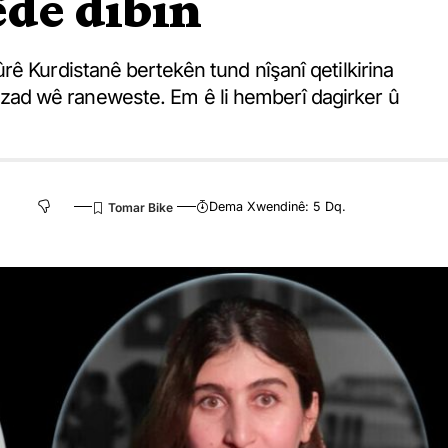
de dibin
ê Kurdistanê bertekên tund nîşanî qetilkirina
ad wê raneweste. Em ê li hemberî dagirker û
Dema Xwendinê: 5 Dq.