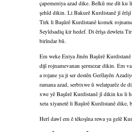
çapemeniya azad dike. Belkû me dît ku li
şehîd dikin. Li Bakurê Kurdistanê jî êrîş
Tirk li Başûrê Kurdistanê komek rojname
Seyîdsadiq kir hedef. Di êrîşa dewleta Ti
birîndar bû.
Em weke Eniya Jinên Başûrê Kurdistanê ev 
dijî rojnamevanan şermezar dikin. Em van
a rojane ya ji ser destên Gerîlayên Azad
ramana azad, serbixwe û welatparêz de di
xwe yê Başûrê Kurdistanê jî dikin ku li 
xeta xiyanetê li Başûrê Kurdistanê dike,
Herî dawî em ê têkoşîna rewa ya gelê Kur