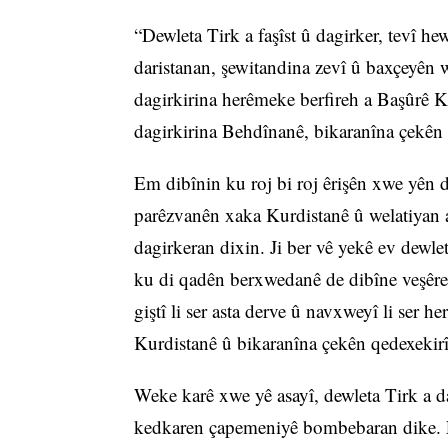
“Dewleta Tirk a faşîst û dagirker, tevî he
daristanan, şewitandina zevî û baxçeyên w
dagirkirina herêmeke berfireh a Başûrê K
dagirkirina Behdînanê, bikaranîna çekên 
Em dibînin ku roj bi roj êrişên xwe yên da
parêzvanên xaka Kurdistanê û welatiyan a
dagirkeran dixin. Ji ber vê yekê ev dewle
ku di qadên berxwedanê de dibîne veşêr
giştî li ser asta derve û navxweyî li ser 
Kurdistanê û bikaranîna çekên qedexekirî
Weke karê xwe yê asayî, dewleta Tirk a d
kedkaren çapemeniyê bombebaran dike. E