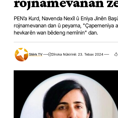
rojnamevanan zê
PEN’a Kurd, Navenda Nexîl û Eniya Jinên Başûr
rojnamevanan dan û peyama, "Çapemeniya az
hevkarên wan bêdeng nemînin" dan.
Stêrk TV
Dîroka Nûkirinê: 23. Tebax 2024