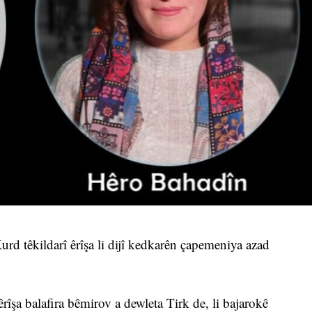
d têkildarî êrîşa li dijî kedkarên çapemeniya azad
îşa balafira bêmirov a dewleta Tirk de, li bajarokê