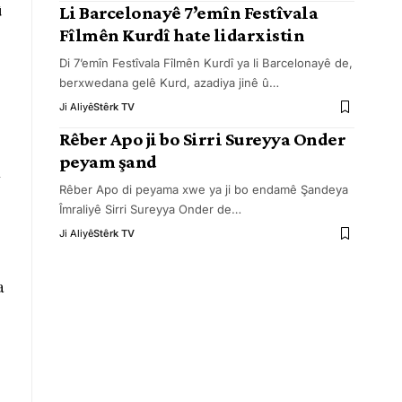
û
Li Barcelonayê 7’emîn Festîvala
Fîlmên Kurdî hate lidarxistin
Di 7’emîn Festîvala Fîlmên Kurdî ya li Barcelonayê de,
berxwedana gelê Kurd, azadiya jinê û
…
Ji Aliyê
Stêrk TV
Rêber Apo ji bo Sirri Sureyya Onder
peyam şand
i
Rêber Apo di peyama xwe ya ji bo endamê Şandeya
Îmraliyê Sirri Sureyya Onder de
…
Ji Aliyê
Stêrk TV
a