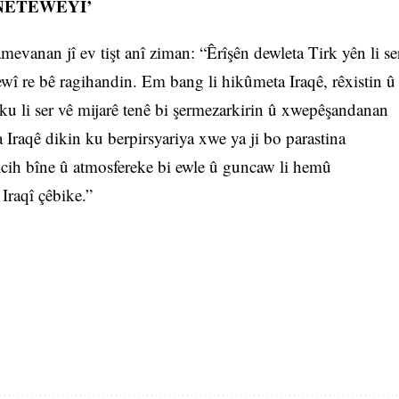
NETEWEYÎ’
anan jî ev tişt anî ziman: “Êrîşên dewleta Tirk yên li se
ewî re bê ragihandin. Em bang li hikûmeta Iraqê, rêxistin û
u li ser vê mijarê tenê bi şermezarkirin û xwepêşandanan
Iraqê dikin ku berpirsyariya xwe ya ji bo parastina
bicih bîne û atmosfereke bi ewle û guncaw li hemû
Iraqî çêbike.”