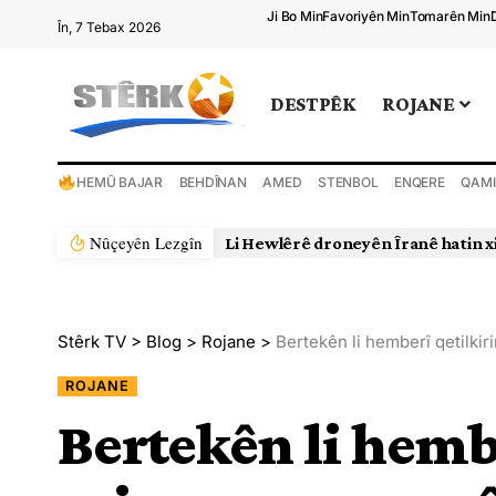
Ji Bo Min
Favoriyên Min
Tomarên Min
În, 7 Tebax 2026
DESTPÊK
ROJANE
HEMÛ BAJAR
BEHDÎNAN
AMED
STENBOL
ENQERE
QAMI
Nûçeyên Lezgîn
Li Hewlêrê droneyên Îranê hatin x
Stêrk TV
>
Blog
>
Rojane
>
Bertekên li hemberî qetilki
ROJANE
Bertekên li hemb