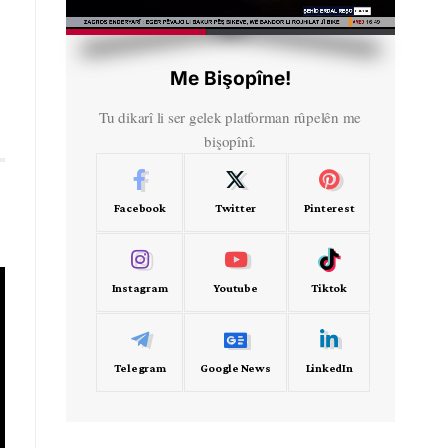
HD
00:30
Me Bişopîne!
Tu dikarî li ser gelek platforman rûpelên me
bişopînî.
Facebook
Twitter
Pinterest
Instagram
Youtube
Tiktok
Telegram
Google News
LinkedIn