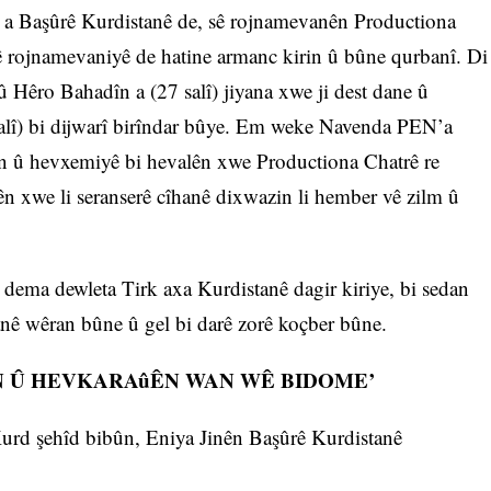
ê a Başûrê Kurdistanê de, sê rojnamevanên Productiona
ê rojnamevaniyê de hatine armanc kirin û bûne qurbanî. Di
 û Hêro Bahadîn a (27 salî) jiyana xwe ji dest dane û
alî) bi dijwarî birîndar bûye. Em weke Navenda PEN’a
in û hevxemiyê bi hevalên xwe Productiona Chatrê re
ên xwe li seranserê cîhanê dixwazin li hember vê zilm û
 dema dewleta Tirk axa Kurdistanê dagir kiriye, bi sedan
ê wêran bûne û gel bi darê zorê koçber bûne.
MIN Û HEVKARAûÊN WAN WÊ BIDOME’
Kurd şehîd bibûn, Eniya Jinên Başûrê Kurdistanê