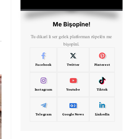
HD
00:00
Me Bişopîne!
Tu dikarî li ser gelek platforman rûpelên me
bişopînî.
Facebook
Twitter
Pinterest
Instagram
Youtube
Tiktok
Telegram
Google News
LinkedIn