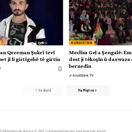
KURDISTAN
an Qereman Şukrî tevî
Meclîsa Gel a Şengalê: Em 
et jî li girtîgehê tê girtin
dest ji têkoşîn û daxwaza
bernedin
V
Ji Aliyê
Stêrk TV
Ya Berê
Ya Pişt re
ilêmaniyê êrîşa li dijî rojnamevanan şermezar kirin