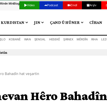
Dîtinên Min
Blog
Video
Podcast
Zindî
Arşîv
KURDISTAN
JIN
ÇAND Û HÛNER
CÎHAN
ŞLO
KOBANÊ
WAN
ŞENGAL
HESEKÊ
ŞIRNEX
MÊRDÎN
RIHA
LEZ
istin
o Bahadîn hat veşartin
evan Hêro Bahadîn