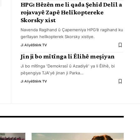
HPG: Hêzên me li qada Şehîd Delîl a
rojavayê Zapê Helîkoptereke
Skorsky xist
Navenda Ragihand û Çapemeniya HPG’ê ragihand ku
gerîlayan helîkopterek Skorsky xistiye.
Ji Aliyê
Stêrk TV
Jin ji bo mîtînga li Êlihê meşiyan
Ji bo mîtînga 'Demokrasî û Azadiyê' ya li Êlihê, bi
pêşengiya TJA'yê jinan ji Parka
…
Ji Aliyê
Stêrk TV