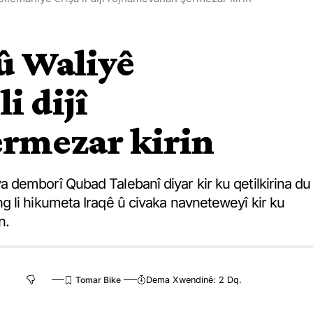
û Waliyê
i dijî
rmezar kirin
demborî Qubad Talebanî diyar kir ku qetilkirina du
 li hikumeta Iraqê û civaka navneteweyî kir ku
n.
Dema Xwendinê: 2 Dq.