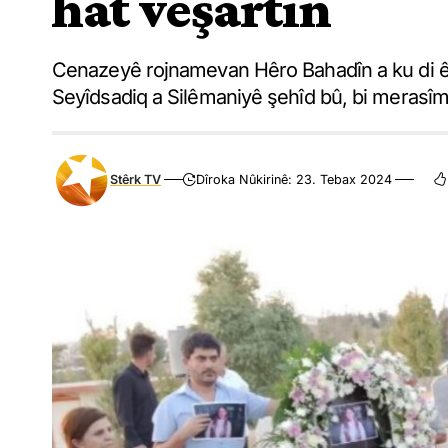
hat veşartin
Cenazeyê rojnamevan Hêro Bahadîn a ku di êrîş
Seyîdsadiq a Silêmaniyê şehîd bû, bi merasîme
Stêrk TV
Dîroka Nûkirinê: 23. Tebax 2024