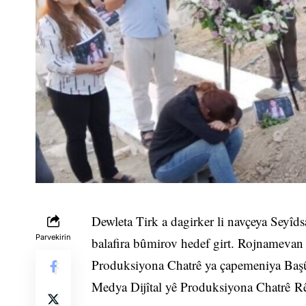
Dewleta Tirk a dagirker li navçeya Seyî
Parvekirin
balafira bûmirov hedef girt. Rojnamevan 
Produksiyona Chatrê ya çapemeniya Başûr
Medya Dijîtal yê Produksiyona Chatrê Rêb