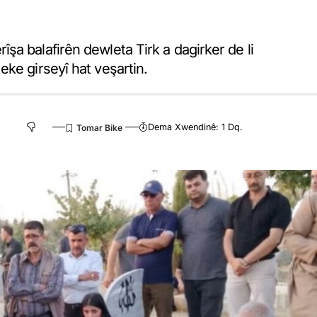
a balafirên dewleta Tirk a dagirker de li
ke girseyî hat veşartin.
Dema Xwendinê: 1 Dq.