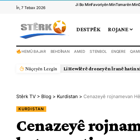
Ji Bo Min
Favoriyên Min
Tomarên Min
În, 7 Tebax 2026
DESTPÊK
ROJANE
HEMÛ BAJAR
BEHDÎNAN
AMED
STENBOL
ENQERE
QAMI
Nûçeyên Lezgîn
Li Hewlêrê droneyên Îranê hatin x
Stêrk TV
>
Blog
>
Kurdistan
>
Cenazeyê rojnamevan Hêr
KURDISTAN
Cenazeyê rojnam