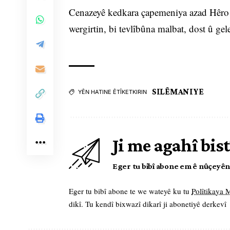
Cenazeyê kedkara çapemeniya azad Hêro B
wergirtin, bi tevlîbûna malbat, dost û ge
SILÊMANIYE
YÊN HATINE ÊTÎKETKIRIN
Ji me agahî bist
Eger tu bibî abone em ê nûçeyên l
Eger tu bibî abone te we wateyê ku tu
Polîtikaya
dikî. Tu kendî bixwazî dikarî ji abonetiyê derkevî