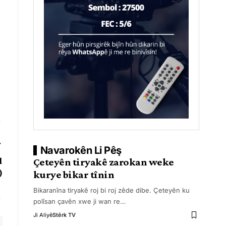
Navarokên Li Pêş
d
Çeteyên tiryakê zarokan weke
)
kurye bikar tînin
Bikaranîna tiryakê roj bi roj zêde dibe. Çeteyên ku
polîsan çavên xwe ji wan re
…
Ji Aliyê
Stêrk TV