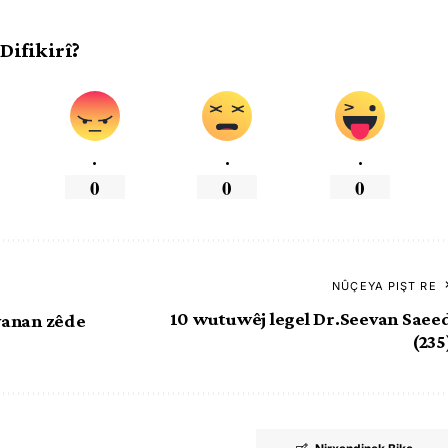
 Difikirî?
.
.
.
0
0
0
NÛÇEYA PIŞT RE
10 wutuwêj legel Dr.Seevan Saee
evanan zêde
(235