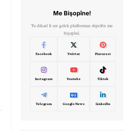
Me Bişopîne!
Tu dikarî li ser gelek platforman rûpelên me
bişopînî.
Facebook
Twitter
Pinterest
Instagram
Youtube
Tiktok
Telegram
Google News
LinkedIn
- Frekans -