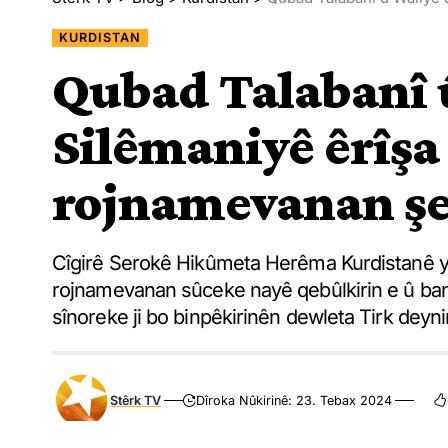
KURDISTAN
Qubad Talabanî 
Silêmaniyê êrîşa l
rojnamevanan şe
Cîgirê Serokê Hikûmeta Herêma Kurdistanê ya 
rojnamevanan sûceke nayê qebûlkirin e û bang
sînoreke ji bo binpêkirinên dewleta Tirk deyni
Stêrk TV
Dîroka Nûkirinê: 23. Tebax 2024