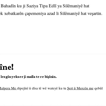
ahadîn ku ji Saziya Tipa Edlî ya Silêmaniyê hat
lek xebatkarên çapemeniya azad li Silêmaniyê hat veşartin.
îne!
ezgîn yekser ji maîla te re bişînin.
 Malpera Me
dipejînî û dîsa tê wê wateyê ku tu
Şert û Mercên me
qebûl