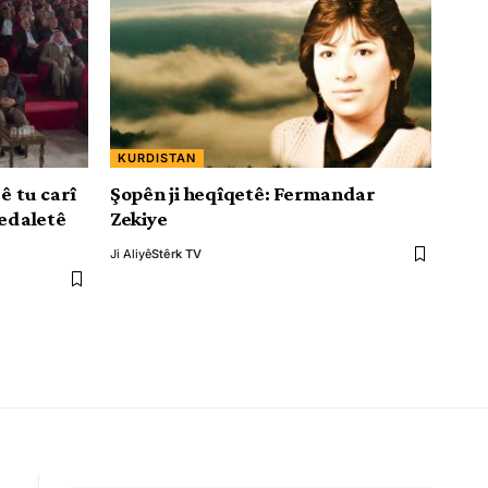
KURDISTAN
ê tu carî
Şopên ji heqîqetê: Fermandar
 edaletê
Zekiye
Ji Aliyê
Stêrk TV