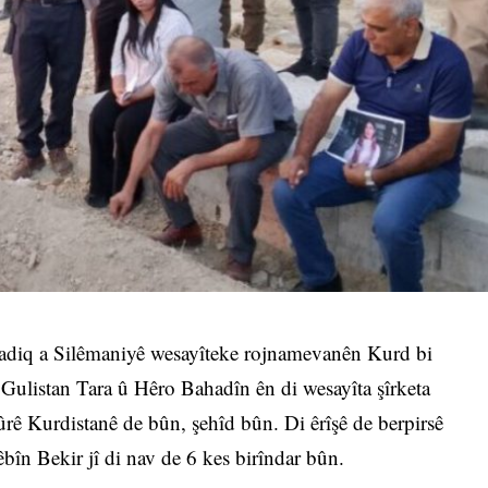
dsadiq a Silêmaniyê wesayîteke rojnamevanên Kurd bi
Gulistan Tara û Hêro Bahadîn ên di wesayîta şîrketa
ê Kurdistanê de bûn, şehîd bûn. Di êrîşê de berpirsê
în Bekir jî di nav de 6 kes birîndar bûn.