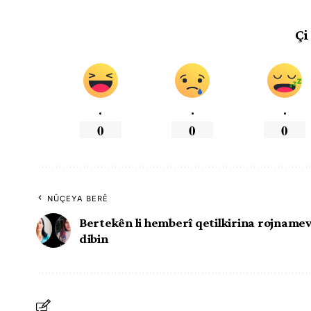
Çi
.
.
.
0
0
0
NÛÇEYA BERÊ
Bertekên li hemberî qetilkirina rojnam
dibin