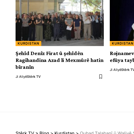
KURDISTAN
KURDISTAN
Şehîd Denîz Firat û şehîdên
Rojnamev
Ragihandina Azad li Mexmûrê hatin
efûya tayb
bîranîn
Ji Aliyê
Stêrk T
Ji Aliyê
Stêrk TV
Stêrk TV
>
Blog
>
Kurdistan
>
Qubad Talabanî û Waliyê S