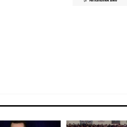
Nirxandinek Bike