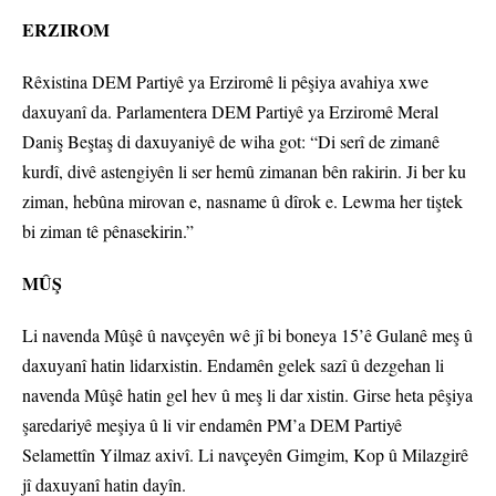
ERZIROM
Rêxistina DEM Partiyê ya Erziromê li pêşiya avahiya xwe
daxuyanî da. Parlamentera DEM Partiyê ya Erziromê Meral
Daniş Beştaş di daxuyaniyê de wiha got: “Di serî de zimanê
kurdî, divê astengiyên li ser hemû zimanan bên rakirin. Ji ber ku
ziman, hebûna mirovan e, nasname û dîrok e. Lewma her tiştek
bi ziman tê pênasekirin.”
MÛŞ
Li navenda Mûşê û navçeyên wê jî bi boneya 15’ê Gulanê meş û
daxuyanî hatin lidarxistin. Endamên gelek sazî û dezgehan li
navenda Mûşê hatin gel hev û meş li dar xistin. Girse heta pêşiya
şaredariyê meşiya û li vir endamên PM’a DEM Partiyê
Selamettîn Yilmaz axivî. Li navçeyên Gimgim, Kop û Milazgirê
jî daxuyanî hatin dayîn.