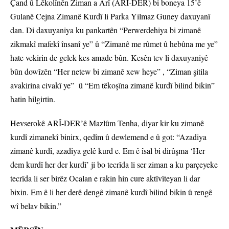
Çand û Lêkolînên Ziman a Arî (ARÎ-DER) bi boneya 15’ê
Gulanê Cejna Zimanê Kurdî li Parka Yilmaz Guney daxuyanî
dan. Di daxuyaniya ku pankartên “Perwerdehiya bi zimanê
zikmakî mafekî însanî ye” û “Zimanê me rûmet û hebûna me ye”
hate vekirin de gelek kes amade bûn. Kesên tev li daxuyaniyê
bûn dowîzên “Her netew bi zimanê xew heye” , “Ziman şitila
avakirina civakî ye” û “Em têkoşîna zimanê kurdî bilind bikin”
hatin hilgirtin.
Hevserokê ARÎ-DER’ê Mazlûm Tenha, diyar kir ku zimanê
kurdî zimanekî binirx, qedîm û dewlemend e û got: “Azadiya
zimanê kurdî, azadiya gelê kurd e. Em ê îsal bi dirûşma ‘Her
dem kurdî her der kurdî’ ji bo tecrîda li ser ziman a ku parçeyeke
tecrîda li ser birêz Ocalan e rakin hin cure aktîvîteyan li dar
bixin. Em ê li her derê dengê zimanê kurdî bilind bikin û rengê
wî belav bikin.”