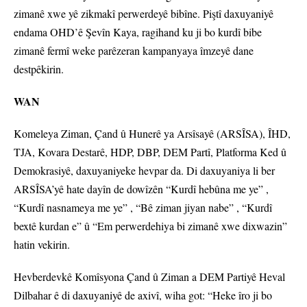
zimanê xwe yê zikmakî perwerdeyê bibîne. Piştî daxuyaniyê
endama OHD’ê Şevîn Kaya, ragihand ku ji bo kurdî bibe
zimanê fermî weke parêzeran kampanyaya îmzeyê dane
destpêkirin.
WAN
Komeleya Ziman, Çand û Hunerê ya Arsîsayê (ARSÎSA), ÎHD,
TJA, Kovara Destarê, HDP, DBP, DEM Partî, Platforma Ked û
Demokrasiyê, daxuyaniyeke hevpar da. Di daxuyaniya li ber
ARSÎSA’yê hate dayîn de dowîzên “Kurdî hebûna me ye” ,
“Kurdî nasnameya me ye” , “Bê ziman jiyan nabe” , “Kurdî
bextê kurdan e” û “Em perwerdehiya bi zimanê xwe dixwazin”
hatin vekirin.
Hevberdevkê Komîsyona Çand û Ziman a DEM Partiyê Heval
Dilbahar ê di daxuyaniyê de axivî, wiha got: “Heke îro ji bo