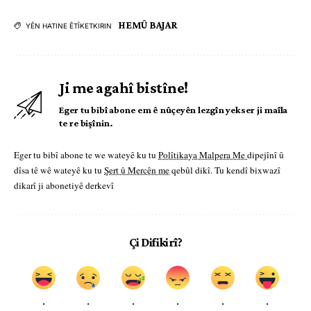
HEMÛ BAJAR
YÊN HATINE ÊTÎKETKIRIN
Ji me agahî bistîne!
Eger tu bibî abone em ê nûçeyên lezgîn yekser ji maîla
te re bişînin.
Eger tu bibî abone te we wateyê ku tu
Polîtikaya Malpera Me
dipejînî û
dîsa tê wê wateyê ku tu
Şert û Mercên me
qebûl dikî. Tu kendî bixwazî
dikarî ji abonetiyê derkevî
Çi Difikirî?
.
.
.
.
.
.