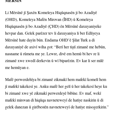
MÊRSÎN
Li Mêrsînê jî Şaxên Komeleya Hiqûqnasên ji bo Azadiyê
(OHD), Komeleya Mafên Mirovan (ÎHD) û Komeleya
Hiqûqnasên ji bo Azadiyê (ÇHD) ên Mêrsînê daxuyaniyeke
hevpar dan. Gelek parêzer tev li daxuyaniya li ber Edliyeya
Mêrsînê hate dayîn bûn. Endama OHD’ê Şîlat Turk a di
daxuyaniyê de axivî wiha got: “Berî her tiştî zimanê me hebûn,
nasname û rûmeta me ye. Lewre, divê em hemû bi hev re li
zimanê xwe xwedî derkevin û wî biparêzin. Ev kar li ser milê
me hemûyan e.
Mafê perwerdehîya bi zimanê zikmakî hem mafekî komelî hem
jî mafekî takekesî ye. Anku mafê her gelî û her takekesî heye ku
bi zimanê xwe yê zikmakî perwerdeyê bibîne. Ev maf, wekî
mafekî mirovan di hiqûqa navneteweyî de hatiye naskirin û di
gelek danezan û girêbestên navneteweyî de hatiye misogerkirin.”