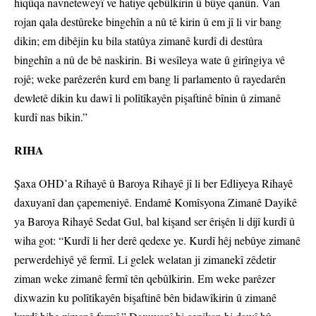
hiqûqa navneteweyî ve hatiye qebûlkirin û bûye qanûn. Van
rojan qala destûreke bingehîn a nû tê kirin û em jî li vir bang
dikin; em dibêjin ku bila statûya zimanê kurdî di destûra
bingehîn a nû de bê naskirin. Bi wesîleya wate û girîngiya vê
rojê; weke parêzerên kurd em bang li parlamento û rayedarên
dewletê dikin ku dawî li polîtîkayên pişaftinê bînin û zimanê
kurdî nas bikin.”
RIHA
Şaxa OHD’a Rihayê û Baroya Rihayê jî li ber Edliyeya Rihayê
daxuyanî dan çapemeniyê. Endamê Komîsyona Zimanê Dayikê
ya Baroya Rihayê Sedat Gul, bal kişand ser êrişên li dijî kurdî û
wiha got: “Kurdî li her derê qedexe ye. Kurdî hêj nebûye zimanê
perwerdehiyê yê fermî. Li gelek welatan ji zimanekî zêdetir
ziman weke zimanê fermî tên qebûlkirin. Em weke parêzer
dixwazin ku polîtîkayên bişaftinê bên bidawîkirin û zimanê