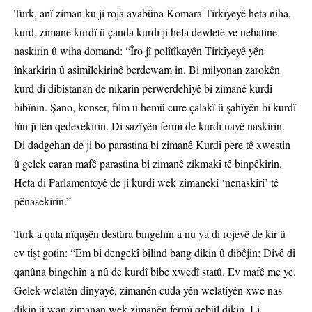
Turk, anî ziman ku ji roja avabûna Komara Tirkîyeyê heta niha,
kurd, zimanê kurdî û çanda kurdî ji hêla dewletê ve nehatine
naskirin û wiha domand: “Îro jî polîtîkayên Tirkîyeyê yên
înkarkirin û asîmîlekirinê berdewam in. Bi milyonan zarokên
kurd di dibistanan de nikarin perwerdehîyê bi zimanê kurdî
bibînin. Şano, konser, fîlm û hemû cure çalakî û şahîyên bi kurdî
hîn jî tên qedexekirin. Di sazîyên fermî de kurdî nayê naskirin.
Di dadgehan de ji bo parastina bi zimanê Kurdî pere tê xwestin
û gelek caran mafê parastina bi zimanê zikmakî tê binpêkirin.
Heta di Parlamentoyê de jî kurdî wek zimanekî ‘nenaskirî’ tê
pênasekirin.”
Turk a qala nîqaşên destûra bingehîn a nû ya di rojevê de kir û
ev tişt gotin: “Em bi dengekî bilind bang dikin û dibêjin: Divê di
qanûna bingehîn a nû de kurdî bibe xwedî statû. Ev mafê me ye.
Gelek welatên dinyayê, zimanên cuda yên welatîyên xwe nas
dikin û wan zimanan wek zimanên fermî qebûl dikin. Li