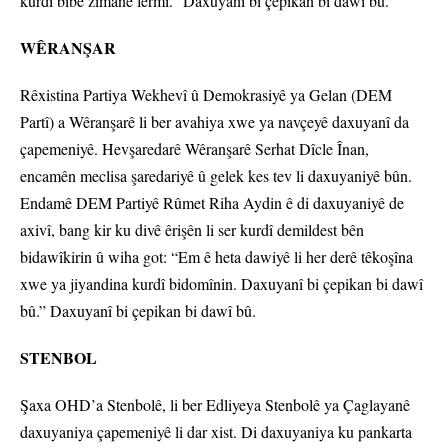
kurdî bibe zimanê fermî.” Daxuyanî bi çepikan bi dawî bû.
WÊRANŞAR
Rêxistina Partiya Wekhevî û Demokrasiyê ya Gelan (DEM
Partî) a Wêranşarê li ber avahiya xwe ya navçeyê daxuyanî da
çapemeniyê. Hevşaredarê Wêranşarê Serhat Dîcle Înan,
encamên meclisa şaredariyê û gelek kes tev li daxuyaniyê bûn.
Endamê DEM Partiyê Rûmet Riha Aydin ê di daxuyaniyê de
axivî, bang kir ku divê êrişên li ser kurdî demildest bên
bidawîkirin û wiha got: “Em ê heta dawiyê li her derê têkoşîna
xwe ya jiyandina kurdî bidomînin. Daxuyanî bi çepikan bi dawî
bû.” Daxuyanî bi çepikan bi dawî bû.
STENBOL
Şaxa OHD’a Stenbolê, li ber Edliyeya Stenbolê ya Çaglayanê
daxuyaniya çapemeniyê li dar xist. Di daxuyaniya ku pankarta