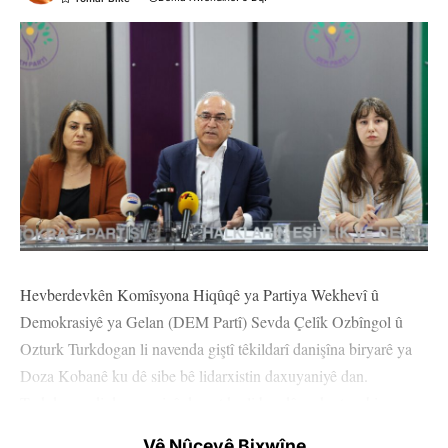
Hevberdevkên Komîsyona Hiqûqê ya Partiya Wekhevî û
Demokrasiyê ya Gelan (DEM Partî) Sevda Çelîk Ozbîngol û
Ozturk Turkdogan li navenda giştî têkildarî danişîna biryarê ya
Doza Kobanê ku dê sibe bê lidarxistin daxuyaniyê dan.
Turkdogan di daxuyaniyê de got ku li bendê ne ku tevahiya
siyasetmedarên girtî bên berdan. Turkdogan, wiha domand: “Di
Vê Nûçeyê Bixwîne