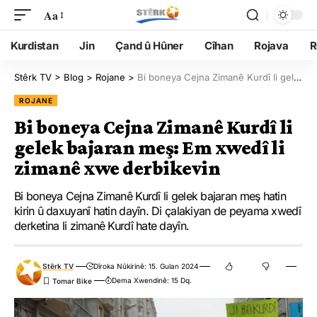
Aa
Kurdistan
Jin
Çand û Hûner
Cîhan
Rojava
R
Stêrk TV
>
Blog
>
Rojane
>
Bi boneya Cejna Zimanê Kurdî li gelek bajaran meş: Em xwedî li zimanê xwe derbikevin
ROJANE
Bi boneya Cejna Zimanê Kurdî li
gelek bajaran meş: Em xwedî li
zimanê xwe derbikevin
Bi boneya Cejna Zimanê Kurdî li gelek bajaran meş hatin
kirin û daxuyanî hatin dayîn. Di çalakiyan de peyama xwedî
derketina li zimanê Kurdî hate dayîn.
Stêrk TV
Dîroka Nûkirinê: 15. Gulan 2024
Dema Xwendinê: 15 Dq.