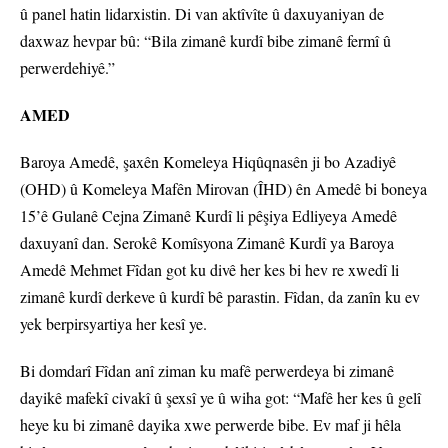
û panel hatin lidarxistin. Di van aktîvîte û daxuyaniyan de
daxwaz hevpar bû: “Bila zimanê kurdî bibe zimanê fermî û
perwerdehiyê.”
AMED
Baroya Amedê, şaxên Komeleya Hiqûqnasên ji bo Azadiyê
(OHD) û Komeleya Mafên Mirovan (ÎHD) ên Amedê bi boneya
15’ê Gulanê Cejna Zimanê Kurdî li pêşiya Edliyeya Amedê
daxuyanî dan. Serokê Komîsyona Zimanê Kurdî ya Baroya
Amedê Mehmet Fîdan got ku divê her kes bi hev re xwedî li
zimanê kurdî derkeve û kurdî bê parastin. Fîdan, da zanîn ku ev
yek berpirsyartiya her kesî ye.
Bi domdarî Fîdan anî ziman ku mafê perwerdeya bi zimanê
dayikê mafekî civakî û şexsî ye û wiha got: “Mafê her kes û gelî
heye ku bi zimanê dayika xwe perwerde bibe. Ev maf ji hêla