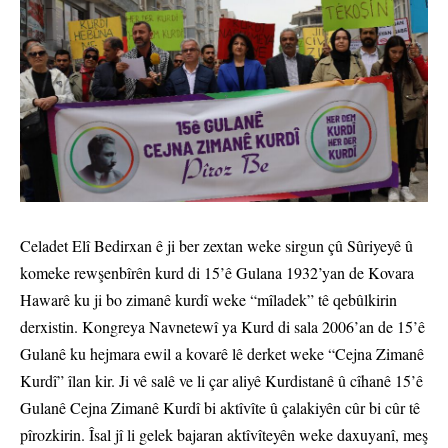
Celadet Elî Bedirxan ê ji ber zextan weke sirgun çû Sûriyeyê û
komeke rewşenbîrên kurd di 15’ê Gulana 1932’yan de Kovara
Hawarê ku ji bo zimanê kurdî weke “mîladek” tê qebûlkirin
derxistin. Kongreya Navnetewî ya Kurd di sala 2006’an de 15’ê
Gulanê ku hejmara ewil a kovarê lê derket weke “Cejna Zimanê
Kurdî” îlan kir. Ji vê salê ve li çar aliyê Kurdistanê û cîhanê 15’ê
Gulanê Cejna Zimanê Kurdî bi aktîvîte û çalakiyên cûr bi cûr tê
pîrozkirin. Îsal jî li gelek bajaran aktîvîteyên weke daxuyanî, meş