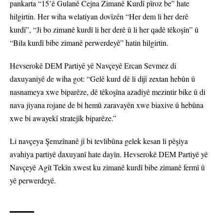
pankarta “15’ê Gulanê Cejna Zimanê Kurdî pîroz be” hate
hilgirtin. Her wiha welatiyan dovîzên “Her dem li her derê
kurdî”, “Ji bo zimanê kurdî li her derê û li her qadê têkoşîn” û
“Bila kurdî bibe zimanê perwerdeyê” hatin hilgirtin.
Hevserokê DEM Partiyê yê Navçeyê Ercan Sevmez di
daxuyaniyê de wiha got: “Gelê kurd dê li dijî zextan hebûn û
nasnameya xwe biparêze, dê têkoşîna azadiyê mezintir bike û di
nava jiyana rojane de bi hemû zaravayên xwe biaxive û hebûna
xwe bi awayekî stratejîk biparêze.”
Li navçeya Şemzînanê jî bi tevlibûna gelek kesan li pêşiya
avahiya partiyê daxuyanî hate dayîn. Hevserokê DEM Partiyê yê
Navçeyê Agît Tekîn xwest ku zimanê kurdî bibe zimanê fermî û
yê perwerdeyê.