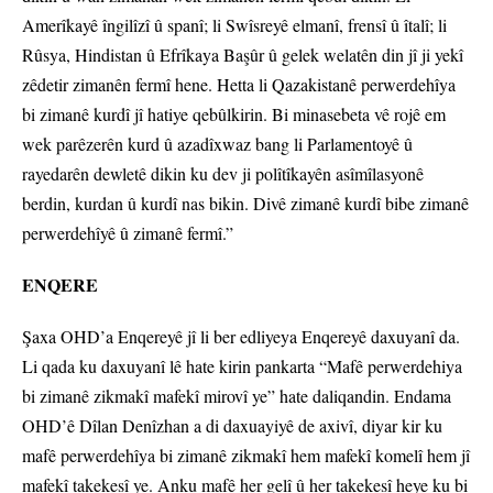
Amerîkayê îngilîzî û spanî; li Swîsreyê elmanî, frensî û îtalî; li
Rûsya, Hindistan û Efrîkaya Başûr û gelek welatên din jî ji yekî
zêdetir zimanên fermî hene. Hetta li Qazakistanê perwerdehîya
bi zimanê kurdî jî hatiye qebûlkirin. Bi minasebeta vê rojê em
wek parêzerên kurd û azadîxwaz bang li Parlamentoyê û
rayedarên dewletê dikin ku dev ji polîtîkayên asîmîlasyonê
berdin, kurdan û kurdî nas bikin. Divê zimanê kurdî bibe zimanê
perwerdehîyê û zimanê fermî.”
ENQERE
Şaxa OHD’a Enqereyê jî li ber edliyeya Enqereyê daxuyanî da.
Li qada ku daxuyanî lê hate kirin pankarta “Mafê perwerdehiya
bi zimanê zikmakî mafekî mirovî ye” hate daliqandin. Endama
OHD’ê Dîlan Denîzhan a di daxuayiyê de axivî, diyar kir ku
mafê perwerdehîya bi zimanê zikmakî hem mafekî komelî hem jî
mafekî takekesî ye. Anku mafê her gelî û her takekesî heye ku bi