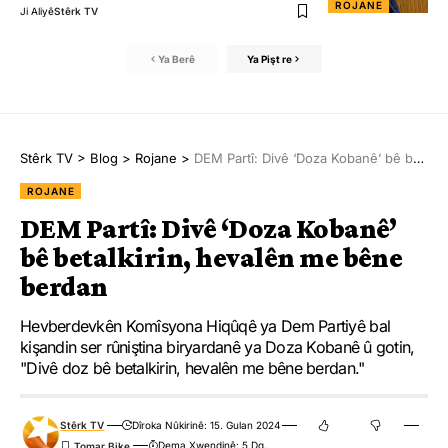
ROJANE
Ji Aliyê
Stêrk TV
Ya Berê
Ya Pişt re
Stêrk TV
>
Blog
>
Rojane
>
DEM Partî: Divê ‘Doza Kobanê’ bê betalkirin, hevalên me bêne berdan
ROJANE
DEM Partî: Divê ‘Doza Kobanê’
bê betalkirin, hevalên me bêne
berdan
Hevberdevkên Komîsyona Hiqûqê ya Dem Partiyê bal
kişandin ser rûniştina biryardanê ya Doza Kobanê û gotin,
"Divê doz bê betalkirin, hevalên me bêne berdan."
Stêrk TV
Dîroka Nûkirinê: 15. Gulan 2024
Dema Xwendinê: 5 Dq.