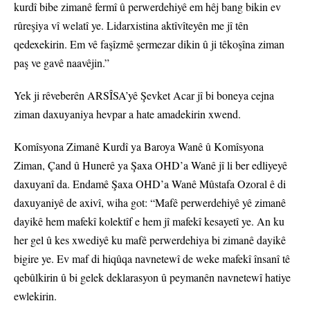
kurdî bibe zimanê fermî û perwerdehiyê em hêj bang bikin ev
rûreşiya vî welatî ye. Lidarxistina aktîvîteyên me jî tên
qedexekirin. Em vê faşîzmê şermezar dikin û ji têkoşîna ziman
paş ve gavê naavêjin.”
Yek ji rêveberên ARSÎSA’yê Şevket Acar jî bi boneya cejna
ziman daxuyaniya hevpar a hate amadekirin xwend.
Komîsyona Zimanê Kurdî ya Baroya Wanê û Komîsyona
Ziman, Çand û Hunerê ya Şaxa OHD’a Wanê jî li ber edliyeyê
daxuyanî da. Endamê Şaxa OHD’a Wanê Mûstafa Ozoral ê di
daxuyaniyê de axivî, wiha got: “Mafê perwerdehiyê yê zimanê
dayikê hem mafekî kolektîf e hem jî mafekî kesayetî ye. An ku
her gel û kes xwediyê ku mafê perwerdehiya bi zimanê dayikê
bigire ye. Ev maf di hiqûqa navnetewî de weke mafekî însanî tê
qebûlkirin û bi gelek deklarasyon û peymanên navnetewî hatiye
ewlekirin.