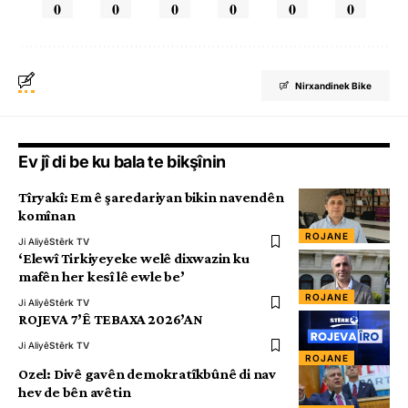
0
0
0
0
0
0
Nirxandinek Bike
Ev jî di be ku bala te bikşînin
Tîryakî: Em ê şaredariyan bikin navendên
komînan
ROJANE
Ji Aliyê
Stêrk TV
‘Elewî Tirkiyeyeke welê dixwazin ku
mafên her kesî lê ewle be’
ROJANE
Ji Aliyê
Stêrk TV
ROJEVA 7’Ê TEBAXA 2026’AN
Ji Aliyê
Stêrk TV
ROJANE
Ozel: Divê gavên demokratîkbûnê di nav
hev de bên avêtin