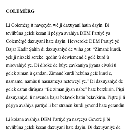
COLEMÊRG
Li Colemêrg û navçeyên wê jî daxuyanî hatin dayîn. Bi
tevlibûna gelek kesan li pêşiya avahiya DEM Partiyê ya
Colemêrgê daxuyanî hate dayîn. Hevserokê DEM Partiyê yê
Bajar Kadîr Şahîn di daxuyaniyê de wiha got: “Zimanê kurdî,
yek ji nirxekî sereke, qedîm û dewlemend ê gelê kurd û
mirovahiyê ye. Di dîrokê de bûye çavkaniya jiyana civakî û
gelek ziman û çandan. Zimanê kurdî hebûna gelê kurd e,
nasname, namûs û nasnameya neteweyî ye.” Di daxuyaniyê de
gelek caran dirûşma “Bê ziman jiyan nabe” hate berzkirin. Piştî
daxuyaniyê, li navenda bajar belavok hatin belavkirin. Piştre jî li
pêşiya avahiya partiyê li ber stranên kurdî govend hate gerandin.
Li kolana avahiya DEM Partiyê ya navçeya Geverê jî bi
tevlibûna gelek kesan daxuyanî hate dayîn. Di daxuyaniyê de