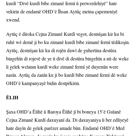
kurdî “Divê kurdî bibe zimanê fermî û perwerdehiyê” hate
vekirin de endamê OHD’ê Îhsan Aytûç metna çapemeniyê
xwend.
Aytûç ê dîroka Cejna Zimanê Kurdî vegot, destnîşan kir ku bi
ruhê wê demê ji bo ku zimanê kurdî bibe zimanê fermî têdikoşin.
Aytûç, destnîşan kir ku di rojên dawî de guhertina destûra
bingehîn di rojevê de ye û divê di destûra bingehîn a nû de weke
li gelek welatan kurdî weke zimanê fermî yê duyemîn were
nasîn. Aytûç da zanîn ku ji bo kurdî bibe zimanê fermî dê weke
OHD’ê kampanyayê bidin destpêkirin.
ÊLIH
Şaxa OHD’a Êlihê û Baroya Êlihê jî bi boneya 15’ê Gulanê
Cejna Zimanê Kurdî daxuyanî da. Di daxuyaniya li ber edliyeyê
hate dayîn de gelek parêzer amade bûn. Endamê OHD’ê Med