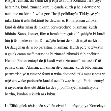
Rizgar Akman, da zanîn ku ji roja avabûna Komara Tirkîyeyê
heta niha, kurd, zimanê kurdî û çanda kurdî ji hêla dewletê ve
nehatine naskirin û wiha got: “Îro jî polîtîkayên Tirkîyeyê yên
înkarkirin û asîmîlekirinê berdewam e. Bi milyonan zarokên
kurd di dibistanan de nikarin perwerdehîyê bi zimanê kurdî
bibînin. Şano, konser, fîlm û hemû cure çalakî û şahîyên bi kurdî
hîn jî tên qedexekirin. Di sazîyên fermî de kurdî nayê naskirin.
Di dadgehan de ji bo parastina bi zimanê Kurdî pere tê xwestin
û gelek caran mafê parastina bi zimanê zikmakî tê binpêkirin.
Heta di Parlamentoyê de jî kurdî weke zimanekî ‘nenaskirî’ tê
pênasekirin.” Akman, anî ziman divê zimanê kurdî bibe zimanê
perwerdehîyê û zimanê fermî û wiha domand: “Bi minasebeta vê
rojê em weke parêzerên kurd û azadîxwaz bang li Parlamentoyê
û rayedarên dewletê dikin ku dev ji polîtîkayên asîmîlasyonê
berdin, kurdan û kurdî nas bikin.”
Li Êlihê gelek rêxistinên sivîl ên civakî, di pêşengtiya Komeleya