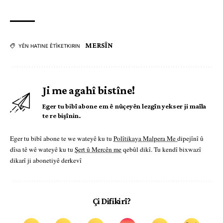
MERSÎN
YÊN HATINE ÊTÎKETKIRIN
Ji me agahî bistîne!
Eger tu bibî abone em ê nûçeyên lezgîn yekser ji maîla
te re bişînin.
Eger tu bibî abone te we wateyê ku tu
Polîtikaya Malpera Me
dipejînî û
dîsa tê wê wateyê ku tu
Şert û Mercên me
qebûl dikî. Tu kendî bixwazî
dikarî ji abonetiyê derkevî
Çi Difikirî?