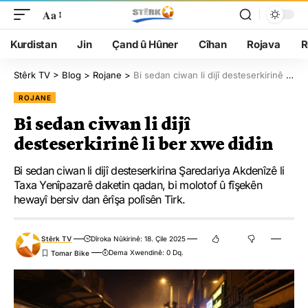
Aa
Kurdistan
Jin
Çand û Hûner
Cîhan
Rojava
R
Stêrk TV
>
Blog
>
Rojane
>
Bi sedan ciwan li dijî desteserkirinê li ber xwe didin
ROJANE
Bi sedan ciwan li dijî
desteserkirinê li ber xwe didin
Bi sedan ciwan li dijî desteserkirina Şaredariya Akdenîzê li
Taxa Yenîpazarê daketin qadan, bi molotof û fîşekên
hewayî bersiv dan êrîşa polîsên Tirk.
Stêrk TV
Dîroka Nûkirinê: 18. Çile 2025
Dema Xwendinê: 0 Dq.