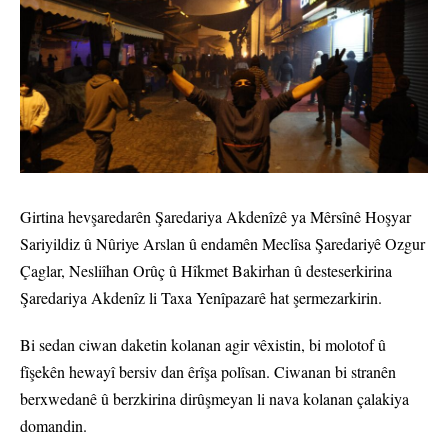
Girtina hevşaredarên Şaredariya Akdenîzê ya Mêrsînê Hoşyar
Sariyildiz û Nûriye Arslan û endamên Meclîsa Şaredariyê Ozgur
Çaglar, Nesliîhan Orûç û Hîkmet Bakirhan û desteserkirina
Şaredariya Akdenîz li Taxa Yenîpazarê hat şermezarkirin.
Bi sedan ciwan daketin kolanan agir vêxistin, bi molotof û
fîşekên hewayî bersiv dan êrîşa polîsan. Ciwanan bi stranên
berxwedanê û berzkirina dirûşmeyan li nava kolanan çalakiya
domandin.