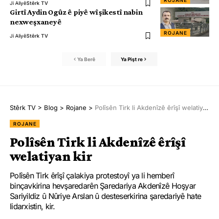
ROJANE
Ji Aliyê
Stêrk TV
Girtî Aydin Ogûz ê piyê wî şikestî nabin
nexweşxaneyê
ROJANE
Ji Aliyê
Stêrk TV
Ya Berê
Ya Pişt re
Stêrk TV
>
Blog
>
Rojane
>
Polîsên Tirk li Akdenîzê êrîşî welatiyan kir
ROJANE
Polîsên Tirk li Akdenîzê êrîşî
welatiyan kir
Polîsên Tirk êrîşî çalakiya protestoyî ya li hemberî
binçavkirina hevşaredarên Şaredariya Akdenîzê Hoşyar
Sariyildiz û Nûriye Arslan û desteserkirina şaredariyê hate
lidarxistin, kir.