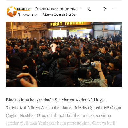
Stêrk TV
Dîroka Nûkirinê: 18. Çile 2025
Dema Xwendinê: 2 Dq.
Binçavkirina hevşaredarên Şaredariya Akdenîzê Hoşyar
Sariyildiz û Nûriye Arslan û endamên Meclîsa Şaredariyê Ozgur
Çaglar, Neslîhan Orûç û Hîkmet Bakirhan û desteserkirina
şaredariyê, li taxa Yenîpazar hatin protestokirin. Girseya ku li