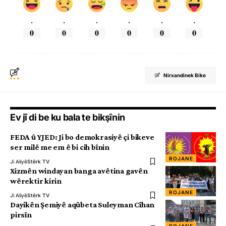
.
.
.
.
.
.
0
0
0
0
0
0
Nirxandinek Bike
Ev jî di be ku bala te bikşînin
FEDA û YJED: Ji bo demokrasiyê çi bikeve
ser milê me em ê bi cih bînin
ROJANE
Ji Aliyê
Stêrk TV
Xizmên windayan banga avêtina gavên
wêrektir kirin
ROJANE
Ji Aliyê
Stêrk TV
Dayikên Şemiyê aqûbeta Suleyman Cîhan
pirsîn