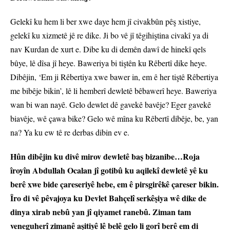
Gelekî ku hem li ber xwe daye hem jî civakbûn pêş xistiye,
gelekî ku xizmetê jê re dike. Ji bo vê jî têgihiştina civakî ya di
nav Kurdan de xurt e. Dibe ku di demên dawî de hinekî qels
bûye, lê dîsa jî heye. Baweriya bi tiştên ku Rêbertî dike heye.
Dibêjin, ‘Em ji Rêbertiya xwe bawer in, em ê her tiştê Rêbertiya
me bibêje bikin’, lê li hemberî dewletê bêbawerî heye. Baweriya
wan bi wan nayê. Gelo dewlet dê gavekê bavêje? Eger gavekê
biavêje, wê çawa bike? Gelo wê mîna ku Rêbertî dibêje, be, yan
na? Ya ku ew tê re derbas dibin ev e.
Hûn dibêjin ku divê mirov dewletê baş bizanibe…Roja
îroyîn Abdullah Ocalan jî gotibû ku aqilekî dewletê yê ku
berê xwe bide çareseriyê hebe, em ê pirsgirêkê çareser bikin.
Îro di vê pêvajoya ku Devlet Bahçelî serkêşiya wê dike de
dinya xirab nebû yan jî qiyamet ranebû. Ziman tam
veneguherî zimanê aşitiyê lê belê gelo li gorî berê em di