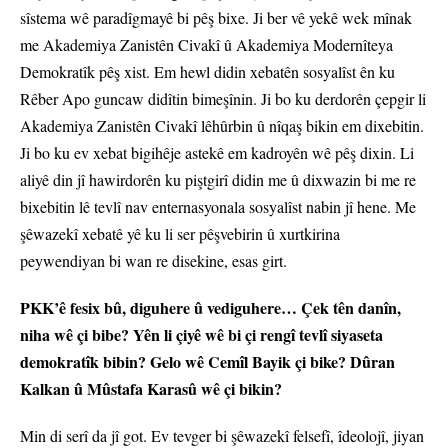
sîstema wê paradîgmayê bi pêş bixe. Ji ber vê yekê wek mînak
me Akademiya Zanistên Civakî û Akademiya Modernîteya
Demokratîk pêş xist. Em hewl didin xebatên sosyalîst ên ku
Rêber Apo guncaw didîtin bimeşînin. Ji bo ku derdorên çepgir li
Akademiya Zanistên Civakî lêhûrbin û nîqaş bikin em dixebitin.
Ji bo ku ev xebat bigihêje astekê em kadroyên wê pêş dixin. Li
aliyê din jî hawirdorên ku piştgirî didin me û dixwazin bi me re
bixebitin lê tevlî nav enternasyonala sosyalîst nabin jî hene. Me
şêwazekî xebatê yê ku li ser pêşvebirin û xurtkirina
peywendiyan bi wan re disekine, esas girt.
PKK’ê fesix bû, diguhere û vediguhere… Çek tên danîn,
niha wê çi bibe? Yên li çiyê wê bi çi rengî tevlî siyaseta
demokratîk bibin? Gelo wê Cemîl Bayik çi bike? Dûran
Kalkan û Mûstafa Karasû wê çi bikin?
Min di serî da jî got. Ev tevger bi şêwazekî felsefî, îdeolojî, jiyan