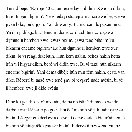
Timî dibêje: ‘Ez rojê 40 caran rexnedayîn didim. Xwe nû dikim,
li ser lingan digirim’. Yê girêdayî stratejî armanca xwe be, wê vê
jiyan bike, bide jiyîn. Yan di wan şert û mercan de pêkan nîne.
Ya din jî dibêje ku: ‘Binêrin dema ez dixebitim, ez ê çawa
dijminê li hemberî xwe lewaz bixim, çawa tenê bihêlim ku
bikarim encamê bigirim? Lê hûn dijminê li hemberî xwe xurt
dikin, bi vî rengî dixebitin. Hûn kêm nakin, bêhêz nakin hetta
hûn wî hişyar dikin, berê wî didin xwe. Bi vî tarzî hûn nikarin
encamê bigirin’. Yanî dema dibêje hûn min fêm nakin, qesta van
dike. Rêbertî bi tarzê xwe tenê gav bi tevgerê nade avêtin, bi yê
li hemberî xwe jî dide avêtin.
Dibe ku gelek kes vê nizanin; dema rêxistinê di nava xwe de
darbe xwar Rêber Apo got: ‘Em êdî nikarin vê ji hundir çareser
bikin. Lê eger em derkevin derve, li derve derfetê biafirînin em ê
bikarin vê pirsgirêkê çareser bikin’. Ji derve ti peywendiya me