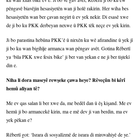
pêngavê biavêjin hesasiyetên wan ji holê rakirin. Her wiha bes
hesasiyetên wan ber çavan negirt û ev yek nekir. Di esasê xwe
de ji bo ku PKK derbeyan nexwe û PKK têk neçe ev yek kirin.
Ji bo parastina hebûna PKK’ê û nirxên ku wê afirandine û yek jî
ji bo ku wan bigihîje armanca wan pêngav avêt. Gotina Rêbertî
ya ‘bila PKK xwe fesix bike’ ji ber van yekan e ne ji ber tiştekî
din e.
Niha li dora maseyê rewşeke çawa heye? Rêveçûn bi kêrî
hemû aliyan tê?
Me ev qas salan li ber xwe da, me bedêl dan û êş kişand. Me ev
hemû ji bo armancekê kirin, ma e mê dev ji van berdin, ma ev
yek pêkan e?
Rêbertî got: ‘Israra di sosyalîzmê de israra di mirovahiyê de ye.’