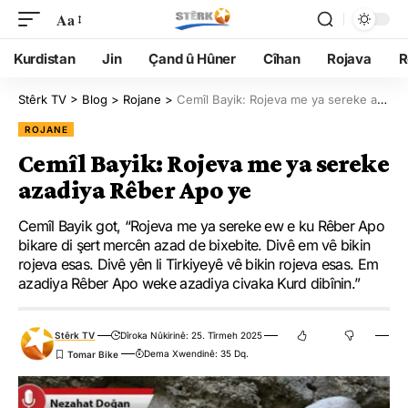
Aa
Kurdistan
Jin
Çand û Hûner
Cîhan
Rojava
R
Stêrk TV
>
Blog
>
Rojane
>
Cemîl Bayik: Rojeva me ya sereke azadiya Rêber Apo ye
ROJANE
Cemîl Bayik: Rojeva me ya sereke
azadiya Rêber Apo ye
Cemîl Bayik got, “Rojeva me ya sereke ew e ku Rêber Apo
bikare di şert mercên azad de bixebite. Divê em vê bikin
rojeva esas. Divê yên li Tirkiyeyê vê bikin rojeva esas. Em
azadiya Rêber Apo weke azadiya civaka Kurd dibînin.”
Stêrk TV
Dîroka Nûkirinê: 25. Tîrmeh 2025
Dema Xwendinê: 35 Dq.