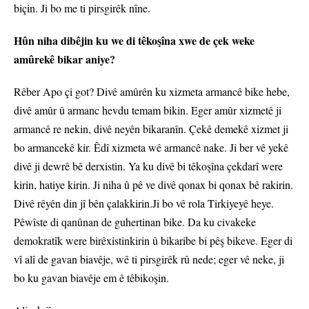
biçin. Ji bo me ti pirsgirêk nîne.
Hûn niha dibêjin ku we di têkoşîna xwe de çek weke
amûrekê bikar aniye?
Rêber Apo çi got? Divê amûrên ku xizmeta armancê bike hebe,
divê amûr û armanc hevdu temam bikin. Eger amûr xizmetê ji
armancê re nekin, divê neyên bikaranîn. Çekê demekê xizmet ji
bo armancekê kir. Êdî xizmeta wê armancê nake. Ji ber vê yekê
divê ji dewrê bê derxistin. Ya ku divê bi têkoşîna çekdarî were
kirin, hatiye kirin. Ji niha û pê ve divê qonax bi qonax bê rakirin.
Divê rêyên din jî bên çalakkirin.Ji bo vê rola Tirkiyeyê heye.
Pêwîste di qanûnan de guhertinan bike. Da ku civakeke
demokratîk were birêxistinkirin û bikaribe bi pêş bikeve. Eger di
vî alî de gavan biavêje, wê ti pirsgirêk rû nede; eger vê neke, ji
bo ku gavan biavêje em ê têbikoşin.