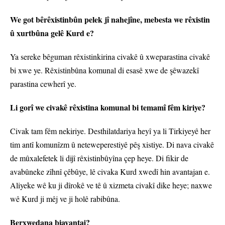
We got bêrêxistinbûn pelek jî nahejîne, mebesta we rêxistin
û xurtbûna gelê Kurd e?
Ya sereke bêguman rêxistinkirina civakê û xweparastina civakê
bi xwe ye. Rêxistinbûna komunal di esasê xwe de şêwazekî
parastina cewherî ye.
Li gorî we civakê rêxistina komunal bi temamî fêm kiriye?
Civak tam fêm nekiriye. Desthilatdariya heyî ya li Tirkiyeyê her
tim antî komunîzm û neteweperestiyê pêş xistiye. Di nava civakê
de mûxalefetek li dijî rêxistinbûyîna çep heye. Di fikir de
avabûneke zîhnî çêbûye, lê civaka Kurd xwedî hin avantajan e.
Aliyeke wê ku ji dîrokê ve tê û xizmeta civakî dike heye; naxwe
wê Kurd ji mêj ve ji holê rabibûna.
Berxwedana biavantaj?