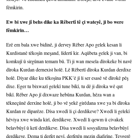
fêmkirin.
Ew bi xwe jî behs dike ka Rêbertî tê çi wateyê, ji bo were
fêmkirin…
Erê em bala xwe bidinê, ji dervey Rêber Apo gelek kesan li
Kurdistanê têkoşîn meşand, lîdertî kir. Aqûbeta gelek ji van, bi
komkujî û sirgûnan temam bû. Ti ji wan mesela dîrokeke bi navê
dîroka Kurdan dernexist holê. Lê Rêbertî dîroka Kurdan derdixe
holê. Diyar dike ku têkoşîna PKK’ê jî li ser esasê vê dîrokê pêş
dixe. Eger tu bixwazî gelekî tune bikî, tu dê ji dîroka wê qut
bikî. Rêber Apo jî dixwaze hebûna Kurdan, hêza wan a
têkneçûnê derxîne holê, ji bo vê yekê girêdana xwe ya bi dîroka
Kurdan re diparêze. Dîsa xwedî li çi derdikeve? Xwedî li gelekî
hêviya xwe winda kirî, derdikeve. Xwedî li qewm û civakek
belavbûyî û ketî derdikeve. Dîsa xwedî li sosyalîzma belavbûyî
derdikeve. Dema ti derfet neyî, derfetên mezin diafirîne. Tevgerê