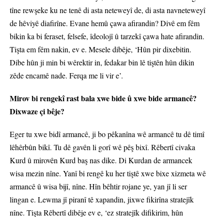
tîne rewşeke ku ne tenê di asta neteweyî de, di asta navneteweyî
de hêviyê diafirîne. Evane hemû çawa afirandin? Divê em fêm
bikin ka bi feraset, felsefe, îdeolojî û tarzekî çawa hate afirandin.
Tişta em fêm nakin, ev e. Mesele dibêje, ‘Hûn pir dixebitin.
Dibe hûn ji min bi wêrektir in, fedakar bin lê tiştên hûn dikin
zêde encamê nade. Ferqa me li vir e’.
Mirov bi rengekî rast bala xwe bide û xwe bide armancê?
Dixwaze çi bêje?
Eger tu xwe bidî armancê, ji bo pêkanîna wê armancê tu dê timî
lêhêrbûn bikî. Tu dê gavên li gorî wê pêş bixî. Rêbertî civaka
Kurd û mirovên Kurd baş nas dike. Di Kurdan de armancek
wisa mezin nîne. Yanî bi rengê ku her tiştê xwe bixe xizmeta wê
armancê û wisa bijî, nîne. Hîn bêhtir rojane ye, yan jî li ser
lingan e. Lewma jî piranî tê xapandin, jixwe fikirîna stratejîk
nîne. Tişta Rêbertî dibêje ev e, ‘ez stratejîk difikirim, hûn