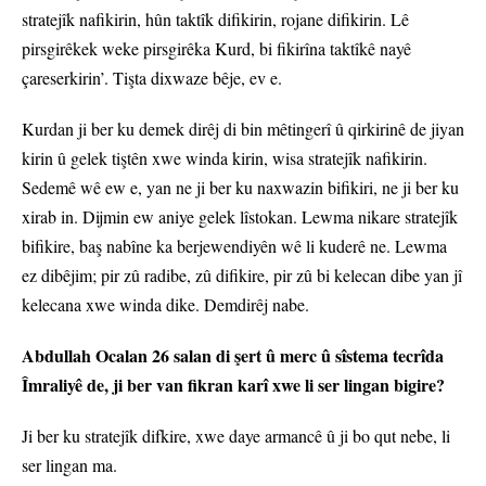
stratejîk nafikirin, hûn taktîk difikirin, rojane difikirin. Lê
pirsgirêkek weke pirsgirêka Kurd, bi fikirîna taktîkê nayê
çareserkirin’. Tişta dixwaze bêje, ev e.
Kurdan ji ber ku demek dirêj di bin mêtingerî û qirkirinê de jiyan
kirin û gelek tiştên xwe winda kirin, wisa stratejîk nafikirin.
Sedemê wê ew e, yan ne ji ber ku naxwazin bifikiri, ne ji ber ku
xirab in. Dijmin ew aniye gelek lîstokan. Lewma nikare stratejîk
bifikire, baş nabîne ka berjewendiyên wê li kuderê ne. Lewma
ez dibêjim; pir zû radibe, zû difikire, pir zû bi kelecan dibe yan jî
kelecana xwe winda dike. Demdirêj nabe.
Abdullah Ocalan 26 salan di şert û merc û sîstema tecrîda
Îmraliyê de, ji ber van fikran karî xwe li ser lingan bigire?
Ji ber ku stratejîk difkire, xwe daye armancê û ji bo qut nebe, li
ser lingan ma.