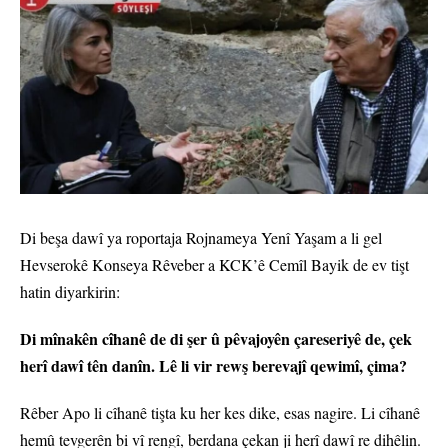
Di beşa dawî ya roportaja Rojnameya Yenî Yaşam a li gel
Hevserokê Konseya Rêveber a KCK’ê Cemîl Bayik de ev tişt
hatin diyarkirin:
Di mînakên cîhanê de di şer û pêvajoyên çareseriyê de, çek
herî dawî tên danîn. Lê li vir rewş berevajî qewimî, çima?
Rêber Apo li cîhanê tişta ku her kes dike, esas nagire. Li cîhanê
hemû tevgerên bi vî rengî, berdana çekan ji herî dawî re dihêlin.