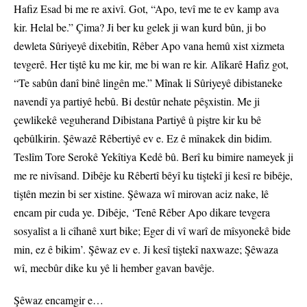
Hafiz Esad bi me re axivî. Got, “Apo, tevî me te ev kamp ava
kir. Helal be.” Çima? Ji ber ku gelek ji wan kurd bûn, ji bo
dewleta Sûriyeyê dixebitîn, Rêber Apo vana hemû xist xizmeta
tevgerê. Her tiştê ku me kir, me bi wan re kir. Alîkarê Hafiz got,
“Te sabûn danî binê lingên me.” Mînak li Sûriyeyê dibistaneke
navendî ya partiyê hebû. Bi destûr nehate pêşxistin. Me ji
çewlikekê veguherand Dibistana Partiyê û piştre kir ku bê
qebûlkirin. Şêwazê Rêbertiyê ev e. Ez ê mînakek din bidim.
Teslîm Tore Serokê Yekîtiya Kedê bû. Berî ku bimire nameyek ji
me re nivîsand. Dibêje ku Rêbertî bêyî ku tiştekî ji kesî re bibêje,
tiştên mezin bi ser xistine. Şêwaza wî mirovan aciz nake, lê
encam pir cuda ye. Dibêje, ‘Tenê Rêber Apo dikare tevgera
sosyalîst a li cîhanê xurt bike; Eger di vî warî de mîsyonekê bide
min, ez ê bikim’. Şêwaz ev e. Ji kesî tiştekî naxwaze; Şêwaza
wî, mecbûr dike ku yê li hember gavan bavêje.
Şêwaz encamgir e…