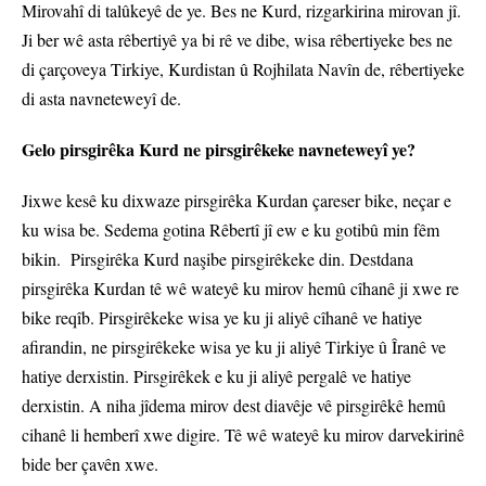
Mirovahî di talûkeyê de ye. Bes ne Kurd, rizgarkirina mirovan jî.
Ji ber wê asta rêbertiyê ya bi rê ve dibe, wisa rêbertiyeke bes ne
di çarçoveya Tirkiye, Kurdistan û Rojhilata Navîn de, rêbertiyeke
di asta navneteweyî de.
Gelo pirsgirêka Kurd ne pirsgirêkeke navneteweyî ye?
Jixwe kesê ku dixwaze pirsgirêka Kurdan çareser bike, neçar e
ku wisa be. Sedema gotina Rêbertî jî ew e ku gotibû min fêm
bikin. Pirsgirêka Kurd naşibe pirsgirêkeke din. Destdana
pirsgirêka Kurdan tê wê wateyê ku mirov hemû cîhanê ji xwe re
bike reqîb. Pirsgirêkeke wisa ye ku ji aliyê cîhanê ve hatiye
afirandin, ne pirsgirêkeke wisa ye ku ji aliyê Tirkiye û Îranê ve
hatiye derxistin. Pirsgirêkek e ku ji aliyê pergalê ve hatiye
derxistin. A niha jîdema mirov dest diavêje vê pirsgirêkê hemû
cihanê li hemberî xwe digire. Tê wê wateyê ku mirov darvekirinê
bide ber çavên xwe.