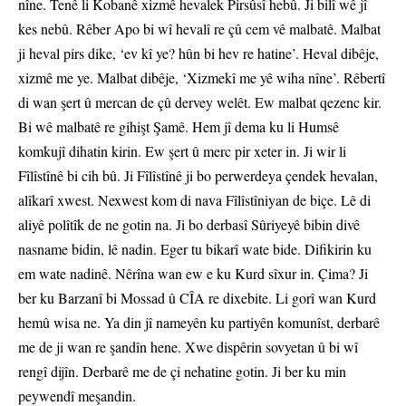
nîne. Tenê li Kobanê xizmê hevalek Pirsûsî hebû. Ji bilî wê jî
kes nebû. Rêber Apo bi wî hevalî re çû cem vê malbatê. Malbat
ji heval pirs dike, ‘ev kî ye? hûn bi hev re hatine’. Heval dibêje,
xizmê me ye. Malbat dibêje, ‘Xizmekî me yê wiha nîne’. Rêbertî
di wan şert û mercan de çû dervey welêt. Ew malbat qezenc kir.
Bi wê malbatê re gihişt Şamê. Hem jî dema ku li Humsê
komkujî dihatin kirin. Ew şert û merc pir xeter in. Ji wir li
Fîlîstînê bi cih bû. Ji Fîlîstînê ji bo perwerdeya çendek hevalan,
alîkarî xwest. Nexwest kom di nava Fîlîstîniyan de biçe. Lê di
aliyê polîtîk de ne gotin na. Ji bo derbasî Sûriyeyê bibin divê
nasname bidin, lê nadin. Eger tu bikarî wate bide. Difikirin ku
em wate nadinê. Nêrîna wan ew e ku Kurd sîxur in. Çima? Ji
ber ku Barzanî bi Mossad û CÎA re dixebite. Li gorî wan Kurd
hemû wisa ne. Ya din jî nameyên ku partiyên komunîst, derbarê
me de ji wan re şandîn hene. Xwe dispêrin sovyetan û bi wî
rengî dijîn. Derbarê me de çi nehatine gotin. Ji ber ku min
peywendî meşandin.