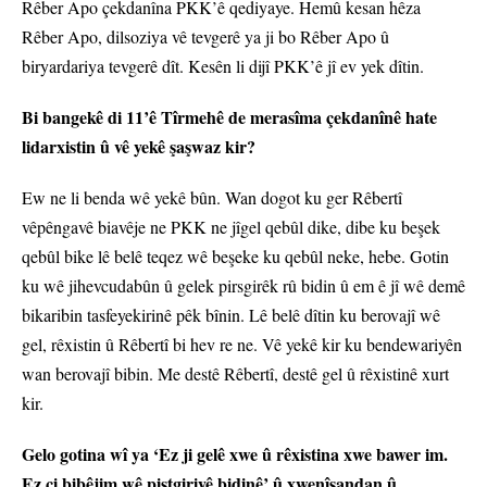
Rêber Apo çekdanîna PKK’ê qediyaye. Hemû kesan hêza
Rêber Apo, dilsoziya vê tevgerê ya ji bo Rêber Apo û
biryardariya tevgerê dît. Kesên li dijî PKK’ê jî ev yek dîtin.
Bi bangekê di 11’ê Tîrmehê de merasîma çekdanînê hate
lidarxistin û vê yekê şaşwaz kir?
Ew ne li benda wê yekê bûn. Wan dogot ku ger Rêbertî
vêpêngavê biavêje ne PKK ne jîgel qebûl dike, dibe ku beşek
qebûl bike lê belê teqez wê beşeke ku qebûl neke, hebe. Gotin
ku wê jihevcudabûn û gelek pirsgirêk rû bidin û em ê jî wê demê
bikaribin tasfeyekirinê pêk bînin. Lê belê dîtin ku berovajî wê
gel, rêxistin û Rêbertî bi hev re ne. Vê yekê kir ku bendewariyên
wan berovajî bibin. Me destê Rêbertî, destê gel û rêxistinê xurt
kir.
Gelo gotina wî ya ‘Ez ji gelê xwe û rêxistina xwe bawer im.
Ez çi bibêjim wê piştgiriyê bidinê’ û xwenîşandan û