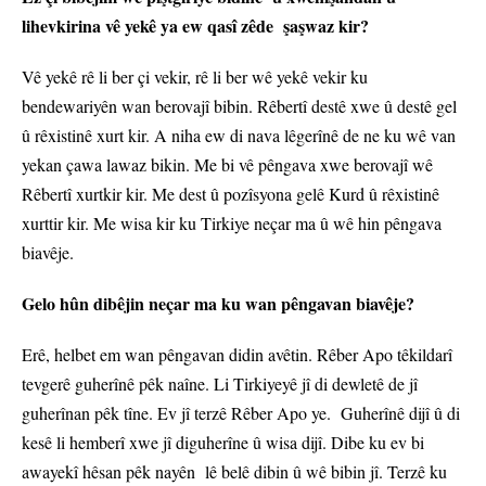
lihevkirina vê yekê ya ew qasî zêde şaşwaz kir?
Vê yekê rê li ber çi vekir, rê li ber wê yekê vekir ku
bendewariyên wan berovajî bibin. Rêbertî destê xwe û destê gel
û rêxistinê xurt kir. A niha ew di nava lêgerînê de ne ku wê van
yekan çawa lawaz bikin. Me bi vê pêngava xwe berovajî wê
Rêbertî xurtkir kir. Me dest û pozîsyona gelê Kurd û rêxistinê
xurttir kir. Me wisa kir ku Tirkiye neçar ma û wê hin pêngava
biavêje.
Gelo hûn dibêjin neçar ma ku wan pêngavan biavêje?
Erê, helbet em wan pêngavan didin avêtin. Rêber Apo têkildarî
tevgerê guherînê pêk naîne. Li Tirkiyeyê jî di dewletê de jî
guherînan pêk tîne. Ev jî terzê Rêber Apo ye. Guherînê dijî û di
kesê li hemberî xwe jî diguherîne û wisa dijî. Dibe ku ev bi
awayekî hêsan pêk nayên lê belê dibin û wê bibin jî. Terzê ku