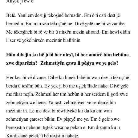
Aliyek jî ew e.
Belê. Yanî em dest ji têkoşînê bernadin. Em ê ti carî dest jê
bernedin. Em mirovên têkoşînê ne. Divê gelê me bi vê zanibe.
Me têkoşînek bi rê ve bir û nirxên mezin afirand. Em hewl didin
li ser vê yekê nirxên mezintir biafirînin.
Hûn dibêjin ku hê jî bi her nirxî, bi her amûrê hûn hebûna
xwe diparêzin? Zehmetiyên çawa li pêşiya we ye gelo?
Her kes bi vê dizane. Dibe ku hinek bibêjin wan dev ji têkoşînê
berda û teslîm bûn. Ev yek ji bo me tiştek îfade nake. Divê gelê
me fikar nejîn. Zehmetî her tim hebûn û her serdem li gorî xwe
zehmetiyên wê hene. Ya rast, zehmetiyên vê serdemê hîn
mezintir in. Lê me dest bi rêwîtiyekê kir da ku em wan
zehmetiyan çareser bikin; Ev pîşeyê me ye. Em ê gelê xwe
bêrêxistin nehêlin, tiştek wisa ne pêkan e. Em dizanin ku li
Kurdistanê pelek jî bê rêxistin naheje.