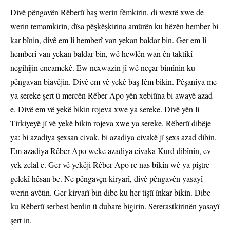
Divê pêngavên Rêbertî baş werin fêmkirin, di wextê xwe de
werin temamkirin, dîsa pêşkêşkirina amûrên ku hêzên hember bi
kar bînin, divê em li hemberî van yekan baldar bin. Ger em li
hemberî van yekan baldar bin, wê hewlên wan ên taktîkî
negihîjin encamekê. Ew nexwazin jî wê neçar bimînin ku
pêngavan biavêjin. Divê em vê yekê baş fêm bikin. Pêşaniya me
ya sereke şert û mercên Rêber Apo yên xebitîna bi awayê azad
e. Divê em vê yekê bikin rojeva xwe ya sereke. Divê yên li
Tirkiyeyê jî vê yekê bikin rojeva xwe ya sereke. Rêbertî dibêje
ya: bi azadiya şexsan civak, bi azadiya civakê jî şexs azad dibin.
Em azadiya Rêber Apo weke azadiya civaka Kurd dibînin, ev
yek zelal e. Ger vê yekêji Rêber Apo re nas bikin wê ya piştre
gelekî hêsan be. Ne pêngavçn kiryarî, divê pêngavên yasayî
werin avêtin. Ger kiryarî bin dibe ku her tiştî înkar bikin. Dibe
ku Rêbertî serbest berdin û dubare bigirin. Sererastkirinên yasayî
şert in.