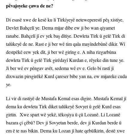
pêvajoyeke çawa de ne?
Di esasê xwe de kesê ku li Tirkiyeyê neteweperestî pêş xistiye,
Devlet Bahçelî ye. Dema mijar dibe ew ji bo wan qiyamet
ranabe. Bahçelî jî ev yek baş dîtiye. Dewleta Tirk û gelê Tirk di
talûkeyê de ne. Rast e ji ber wê tim qala mayîndebûnê dikir. Wî
destpêkê eew yek dît, ji ber wê girîng e. A niha rizgarbûna
dewleta Tirk û gelê Tirk girêdayî Kurdan e, rêyeke din tune ye.
Ji ber wê ev pêngav avêt, sedema wê ev e. Gelo bi rastî jî
dixwazin pirsgirêkê Kurd çareser bibe yan na, ew mijareke cuda
ye.
Li vir di rastiyê de Mustafa Kemal esas digire. Mustafa Kemal jî
dema ku dewleta Tirk diket talûkeyê Sovyet û gelê Kurd esas
girtin. Xwe spart wê yekê, têkoşiya û çû Lozanê. Li Lozanê
bazara çi çêbû? Dev ji Sovyetan berde, dev ji Kurdan berde û
em ê te nas bikin. Dema ku Lozan jî hate qebûlkirin, destê xwe