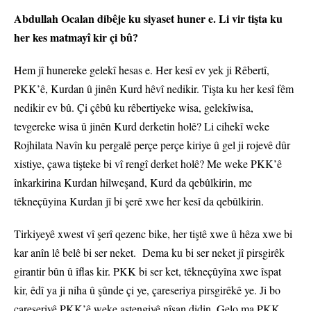
Abdullah Ocalan dibêje ku siyaset huner e. Li vir tişta ku
her kes matmayî kir çi bû?
Hem jî hunereke gelekî hesas e. Her kesî ev yek ji Rêbertî,
PKK’ê, Kurdan û jinên Kurd hêvî nedikir. Tişta ku her kesî fêm
nedikir ev bû. Çi çêbû ku rêbertiyeke wisa, gelekîwisa,
tevgereke wisa û jinên Kurd derketin holê? Li cihekî weke
Rojhilata Navîn ku pergalê perçe perçe kiriye û gel ji rojevê dûr
xistiye, çawa tişteke bi vî rengî derket holê? Me weke PKK’ê
înkarkirina Kurdan hilweşand, Kurd da qebûlkirin, me
têkneçûyina Kurdan jî bi şerê xwe her kesî da qebûlkirin.
Tirkiyeyê xwest vî şerî qezenc bike, her tiştê xwe û hêza xwe bi
kar anîn lê belê bi ser neket. Dema ku bi ser neket jî pirsgirêk
girantir bûn û îflas kir. PKK bi ser ket, têkneçûyîna xwe îspat
kir, êdî ya ji niha û şûnde çi ye, çareseriya pirsgirêkê ye. Ji bo
çareseriyê PKK’ê weke astengiyê nîşan didin. Gelo ma PKK