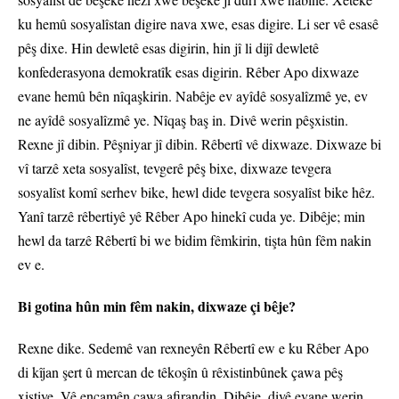
ku hemû sosyalîstan digire nava xwe, esas digire. Li ser vê esasê
pêş dixe. Hin dewletê esas digirin, hin jî li dijî dewletê
konfederasyona demokratîk esas digirin. Rêber Apo dixwaze
evane hemû bên nîqaşkirin. Nabêje ev ayîdê sosyalîzmê ye, ev
ne ayîdê sosyalîzmê ye. Nîqaş baş in. Divê werin pêşxistin.
Rexne jî dibin. Pêşniyar jî dibin. Rêbertî vê dixwaze. Dixwaze bi
vî tarzê xeta sosyalîst, tevgerê pêş bixe, dixwaze tevgera
sosyalîst komî serhev bike, hewl dide tevgera sosyalîst bike hêz.
Yanî tarzê rêbertiyê yê Rêber Apo hinekî cuda ye. Dibêje; min
hewl da tarzê Rêbertî bi we bidim fêmkirin, tişta hûn fêm nakin
ev e.
Bi gotina hûn min fêm nakin, dixwaze çi bêje?
Rexne dike. Sedemê van rexneyên Rêbertî ew e ku Rêber Apo
di kîjan şert û mercan de têkoşîn û rêxistinbûnek çawa pêş
xistiye. Vê encamên çawa afirandin. Dibêje, divê evane werin