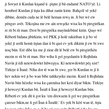
ji Sovyet û Kurdan kişand û piştre jî bû endamê NATO’yê. Li
hemberî Kurdan jî tişta ku dihat zanîn kirin. Bahçelî vê yekê
dibîne, demên cuda ne lê belê heman rewş in. Ji ber wê ew
pêngav avêt. Têkoşîna me ew aîn rewşeke wisa ku bi pirsgirêkan
re rû bi rû man. Dest bi pirsgirêka mayîndebûnê kirin. Qaşo wê
Rêbertî bidana jibîrkirin, wê PKK ji holê rakiriban û ji bo vê
yekê jî serîli hemû tiştan dan û bi qasî ev yek dikirin jî ew bi xwe
noq bûn. Erê dibe ku me jî zirar dît lê belê ew bi pirsgirêkên
mezin re rû bi rû man. Her wiha li gel geşedanên li Rojhilata
Navîn jî êdî netewdewlet hilweşiya. Kî netewdewlet pêş xist?
Tirkiye û Îranê. Niha dor tê wan bi xwe, ger bi Kurdan re jî li
hev nekin wê ji bo wan bibe talûkeyeke mezin. Kurd li Rojhilata
Navîn bûn hêzeke wisa ku çarenûsa her kesî diyar bikin. Tirkiye
jî hewceyî Kurdan bû, Îsraîl û Îran jî hewceyî Kurdan bûn.
Rêbertî ev yek dît û got ku ‘em dixwazin li gel we pirsgirêkan
çareser bikin,ne li gel Îran û Îsraîlê.’ Ev yek bi kêrî wan tê, tişta
ku wan xilas bike ev e. Ji bo vê gav avêt, Rêbertî ji bo ku ew