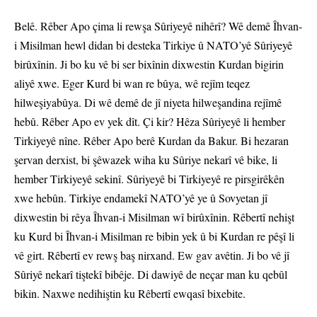
Belê. Rêber Apo çima li rewşa Sûriyeyê nihêrî? Wê demê Îhvan-
i Misilman hewl didan bi desteka Tirkiye û NATO’yê Sûriyeyê
birûxînin. Ji bo ku vê bi ser bixînin dixwestin Kurdan bigirin
aliyê xwe. Eger Kurd bi wan re bûya, wê rejîm teqez
hilweşiyabûya. Di wê demê de jî niyeta hilweşandina rejîmê
hebû. Rêber Apo ev yek dît. Çi kir? Hêza Sûriyeyê li hember
Tirkiyeyê nîne. Rêber Apo berê Kurdan da Bakur. Bi hezaran
şervan derxist, bi şêwazek wiha ku Sûriye nekarî vê bike, li
hember Tirkiyeyê sekinî. Sûriyeyê bi Tirkiyeyê re pirsgirêkên
xwe hebûn. Tirkiye endamekî NATO’yê ye û Sovyetan jî
dixwestin bi rêya Îhvan-i Misilman wî birûxînin. Rêbertî nehişt
ku Kurd bi Îhvan-i Misilman re bibin yek û bi Kurdan re pêşî li
vê girt. Rêbertî ev rewş baş nirxand. Ew gav avêtin. Ji bo vê jî
Sûriyê nekarî tiştekî bibêje. Di dawiyê de neçar man ku qebûl
bikin. Naxwe nedihiştin ku Rêbertî ewqasî bixebite.