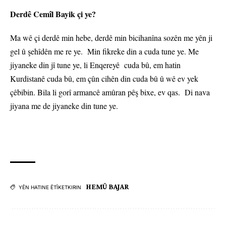
Derdê Cemîl Bayik çi ye?
Ma wê çi derdê min hebe, derdê min bicihanîna sozên me yên ji
gel û şehîdên me re ye. Min fikreke din a cuda tune ye. Me
jiyaneke din jî tune ye, li Enqereyê cuda bû, em hatin
Kurdistanê cuda bû, em çûn cihên din cuda bû û wê ev yek
çêbibin. Bila li gorî armancê amûran pêş bixe, ev qas. Di nava
jiyana me de jiyaneke din tune ye.
HEMÛ BAJAR
YÊN HATINE ÊTÎKETKIRIN