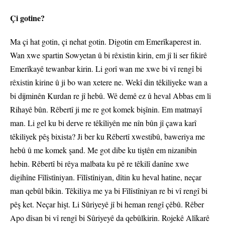
Çi gotine?
Ma çi hat gotin, çi nehat gotin. Digotin em Emerîkaperest in.
Wan xwe spartin Sowyetan û bi rêxistin kirin, em jî li ser fikirê
Emerîkayê tewanbar kirin. Li gorî wan me xwe bi vî rengî bi
rêxistin kirine û ji bo wan xetere ne. Wekî din têkiliyeke wan a
bi dijminên Kurdan re jî hebû. Wê demê ez û heval Abbas em li
Rihayê bûn. Rêbertî ji me re got komek bişînin. Em matmayî
man. Li gel ku bi derve re têkîliyên me nîn bûn jî çawa karî
têkiliyek pêş bixista? Ji ber ku Rêbertî xwestibû, baweriya me
hebû û me komek şand. Me got dibe ku tiştên em nizanibin
hebin. Rêbertî bi rêya malbata ku pê re têkilî danîne xwe
digihîne Fîlîstîniyan. Fîlîstîniyan, dîtin ku heval hatine, neçar
man qebûl bikin. Têkiliya me ya bi Fîlîstîniyan re bi vî rengî bi
pêş ket. Neçar hişt. Li Sûriyeyê jî bi heman rengî çêbû. Rêber
Apo dîsan bi vî rengî bi Sûriyeyê da qebûlkirin. Rojekê Alîkarê