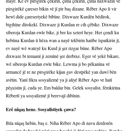
maye. Kê ev pirsgirêk çêkirin, çima çêkirin, çima naxwazin vê
pirsgirêkê çareser bikin vê jî pir baş dizane. Rêber Apo li vir
hewl dide çareseriyekê bibîne. Dixwaze Kurdên bêdîrok,
bigihîne dîrokekî. Dixwaze ji Kurdan re cih çêbike. Dixwaze
siberoja Kurdan ewle bike, ji ber ku xeterî heye. Her çendî ku
hebûna Kurdan û hêza wan a nayê tekbirin hatibe îspatkirin jî,
ev nayê wê wateyê ku Kurd ji şer rizgar bûne. Rêber Apo
dixwaze bi temamî ji zemînê şer derbixe. Eger vê yekê bikare,
wê siberoja Kurdan ewle bike. Lewma ji bo pêkanîna vê
armancê jê re ne pirsgirêke kîjan gav destpêkê yan dawî bên
avêtin. Yanî fikra sosyalîzmê ya ji aliyê Rêber Apo ve hatî
pêşxistin jî, cuda ye. Em baldar bin. Gelek sosyalîst, fêmkirina
Rêbertî ya sosyalîzmê jî berevajî dibînin.
Erê nîqaş hene. Sosyalîstiyek çawa?
Bila nîqaş hebin, baş e. Niha Rêber Apo di nava derdorên
sosyalîst de beşekê nêzî xwe beşekê jî dûrî xwe nabîne. Xeteke