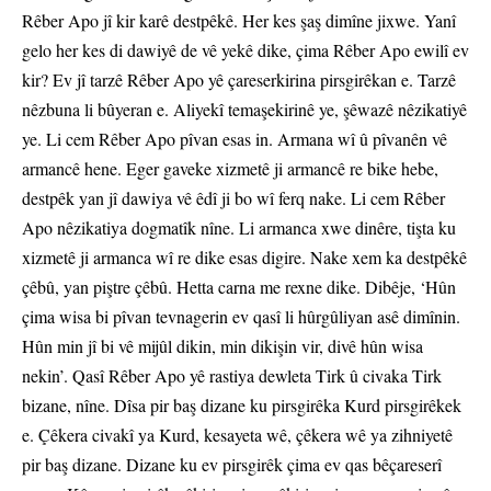
Rêber Apo jî kir karê destpêkê. Her kes şaş dimîne jixwe. Yanî
gelo her kes di dawiyê de vê yekê dike, çima Rêber Apo ewilî ev
kir? Ev jî tarzê Rêber Apo yê çareserkirina pirsgirêkan e. Tarzê
nêzbuna li bûyeran e. Aliyekî temaşekirinê ye, şêwazê nêzikatiyê
ye. Li cem Rêber Apo pîvan esas in. Armana wî û pîvanên vê
armancê hene. Eger gaveke xizmetê ji armancê re bike hebe,
destpêk yan jî dawiya vê êdî ji bo wî ferq nake. Li cem Rêber
Apo nêzikatiya dogmatîk nîne. Li armanca xwe dinêre, tişta ku
xizmetê ji armanca wî re dike esas digire. Nake xem ka destpêkê
çêbû, yan piştre çêbû. Hetta carna me rexne dike. Dibêje, ‘Hûn
çima wisa bi pîvan tevnagerin ev qasî li hûrgûliyan asê dimînin.
Hûn min jî bi vê mijûl dikin, min dikişin vir, divê hûn wisa
nekin’. Qasî Rêber Apo yê rastiya dewleta Tirk û civaka Tirk
bizane, nîne. Dîsa pir baş dizane ku pirsgirêka Kurd pirsgirêkek
e. Çêkera civakî ya Kurd, kesayeta wê, çêkera wê ya zihniyetê
pir baş dizane. Dizane ku ev pirsgirêk çima ev qas bêçareserî