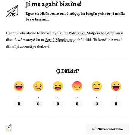
Ji me agahî bistîne!
Eger tu bibî abone em ê nûçeyên lezgîn yekser ji maîla
te re bişînin.
Eger tu bibî abone te we wateyê ku tu
Polîtikaya Malpera Me
dipejînî û
dîsa tê wê wateyê ku tu
Şert û Mercên me
qebûl dikî. Tu kendî bixwazî
dikarî ji abonetiyê derkevî
Çi Difikirî?
.
.
.
.
.
.
0
0
0
0
0
0
Nirxandinek Bike