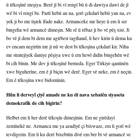
û têkoşînê meşiya. Berê jî bi vî rengî bû û di dawiya dawî de jî
wê bi vî rengî be. Partî hebû an na, şerê çekdarî hebû yan na, ev
yek ji bo me tiştek îfade nake. Armanceke me heye û em li ser
bingeha wê armancê dimeşin. Me rê û rêbaz ji bo vê pêş xist. Ji
bo vê jî dem bi dem me agirbest ragihand, li hev kirin û dema ku
ev encam negirtin me ji nû ve dest bi têkoşîna çekdarî kir. Niha
me stratejiyek daniye pêşiya xwe û em hewl didin bingehên wê
bi cih bînin. Me dev ji têkoşînê berneda. Eger Tirkiye qanûnên
xwe biguherîne, em ê jî biçin wê derê. Eger vê neke, em ê neçin.
Em ê têkoşîna xwe bidomînin.
Hûn li derveyî çiyê amade ne ku di nava xebatên siyaseta
demokratîk de cih bigirin?
Helbet em li her derê têkoşîn dimeşînin. Em ne girêdayî
zemînekê ne. Armanca me ya azadiyê çi bixwaze, em li gorî wê
tevdigerin. Em li ku derê bixebitin divê em ber bi vê armancê ve