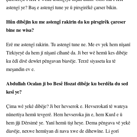
astengî ye? Baş e astengî tune ye û pirsgirêkê çarser bikin.
Hûn dibêjin ku me astengî rakirin da ku pirsgirêk çareser
bine ne wisa?
Erê me astengî rakirin. Tu astengî tune ne. Me ev yek hem nîşanî
Tirkiyeyê da hem jî nîşanî cîhanê da. Ji ber wê hemû kes dibêje
ku êdî divê dewlet pêngavan biavêje. Terzê siyaseta ku tê
meşandin ev e.
Abdullah Ocalan ji bo Besê Hozat dibêje ku berdêla du sed
kesî ye?
Çima wê yekê dibêje? Ji ber hevserok e. Hevserokatî tê wateya
nûnertiya hemû tevgerê. Hem hevseroka jin e, hem Kurd e û
hem jîji Dêrsimê ye. Yanî hemû tişt heye. Dema pêngava vê yekê
diavêje, nexwe hemûyan di nava xwe de dihewîne. Li gorî