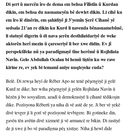
Di şert û mercên îro de dema em behsa Fîlîstîn û Kurdan
dikin, em behsa du nasnameyên bê dewlet dikin. Li cihê ku
em îro lê dinêrin, em şahidiyê ji 3’yemîn Şerê Cîhanê yê
sedsala 21’an re dikin ku Kurd li navenda bênasnamebûnê,
li statuyê digerin û di nava şerên desthilatdariyê de weke
aktorên herî mezin û çareseriyê li ber xwe didin. Ev jî
perspektîfeke nû ya paradîgmayê tîne herêmê û Rojhilata
Navîn. Gelo Abdullah Ocalan bi hemû tiştên ku we rave
kirine re, ev yek bi temamî aniye nuqteyeke cuda?
Belê. Di rewşa heyî de Rêber Apo ne tenê pêşengiyê ji gelê
Kurd re dike; her wiha pêşengiyê ji gelên Rojhilata Navîn û
hêzên ji bo sosyalîzm, azadî û demokrasiyê li cîhanê têdikoşin
dike. Pozîsyona Rêbertî ya niha di vê astê de ye. Ji ber vê yekê
divê tevger jî li gorî vê pozîsyonê tevbigere. Bi gotineke din,
gavên tên avêtin divê xizmetê ji vê armancê re bikin. Di rastiyê
de ji xwe ji bo vê paradîgma pêş xistiye. Niha jî hewl dide