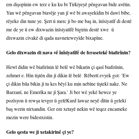
em dişopînin ew terz e ku ku bi Tirkiyeyê pêngavan bide avêtin.
Yan wê pêngavan biavêje yan jî wê bi awayekîdin bi dawî bibe,
rêyeke din tune ye. Şert û merc ji bo me baş in, înîsiyatîf di destê
me de ye û ew dixwazin înîsiyatîfê bigirin destê xwe û
dixwazin civakê di qada navneteweyîde bixapîne.
Gelo dixwazin di nava vê înîsiyatîfê de ferasetekê biafirînin?
Hewl didin wê biafirînin lê belê wê bikarin çi qasî biafirînin,
zehmet e. Hin tiştên din jî dikin lê belê Rêbertî evyek got: ‘Ew
çi dikin bila bikin jî tu kes bêyî ku min nebîne tiştekî nake. Ne
Barzanî, ne Emerîka ne jî Şara.’ Ji ber wê yekê hewce ye
pozîsyon û rewşa tevger û gelêKurd lawaz neyê dîtin û gelekî
baş werin nirxandin. Ger em xetayê nekin wê teqez encameke
mezin were bidestxistin.
Gelo qesta we ji xetakirinê çi ye?