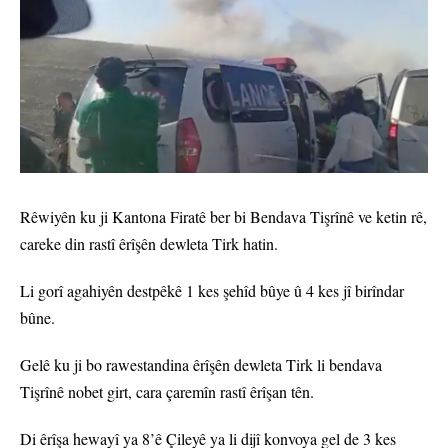
Rêwiyên ku ji Kantona Firatê ber bi Bendava Tişrînê ve ketin rê,
careke din rastî êrîşên dewleta Tirk hatin.
Li gorî agahiyên destpêkê 1 kes şehîd bûye û 4 kes jî birîndar
bûne.
Gelê ku ji bo rawestandina êrîşên dewleta Tirk li bendava
Tişrînê nobet girt, cara çaremîn rastî êrîşan tên.
Di êrîşa hewayî ya 8’ê Çileyê ya li dijî konvoya gel de 3 kes