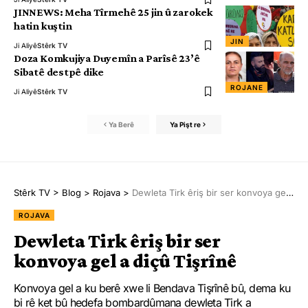
JINNEWS: Meha Tîrmehê 25 jin û zarokek
hatin kuştin
JIN
Ji Aliyê
Stêrk TV
Doza Komkujiya Duyemîn a Parîsê 23’ê
Sibatê destpê dike
ROJANE
Ji Aliyê
Stêrk TV
Ya Berê
Ya Pişt re
Stêrk TV
>
Blog
>
Rojava
>
Dewleta Tirk êriş bir ser konvoya gel a diçû Tişrînê
ROJAVA
Dewleta Tirk êriş bir ser
konvoya gel a diçû Tişrînê
Konvoya gel a ku berê xwe li Bendava Tişrînê bû, dema ku
bi rê ket bû hedefa bombardûmana dewleta Tirk a