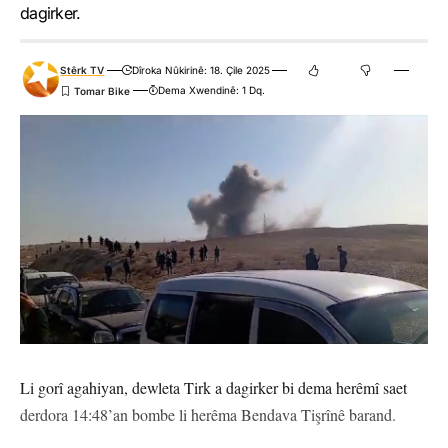
dagirker.
Stêrk TV
Dîroka Nûkirinê: 18. Çile 2025
Dema Xwendinê: 1 Dq.
Li gorî agahiyan, dewleta Tirk a dagirker bi dema herêmî saet
derdora 14:48’an bombe li herêma Bendava Tişrînê barand.