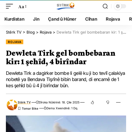
Aa
Kurdistan
Jin
Çand û Hûner
Cîhan
Rojava
R
Stêrk TV
>
Blog
>
Rojava
>
Dewleta Tirk gel bombebaran kir: 1 şehîd, 4 birîndar
ROJAVA
Dewleta Tirk gel bombebaran
kir: 1 şehîd, 4 birîndar
Dewleta Tirk a dagirker bombe li gelê ku ji bo tevlî çalakiya
nobetê ya Bendava Tişrînê bibin barand, di encamê de 1
kes şehîd bû û 4 jî birîndar bûn.
Stêrk TV
Dîroka Nûkirinê: 18. Çile 2025
Dema Xwendinê: 1 Dq.