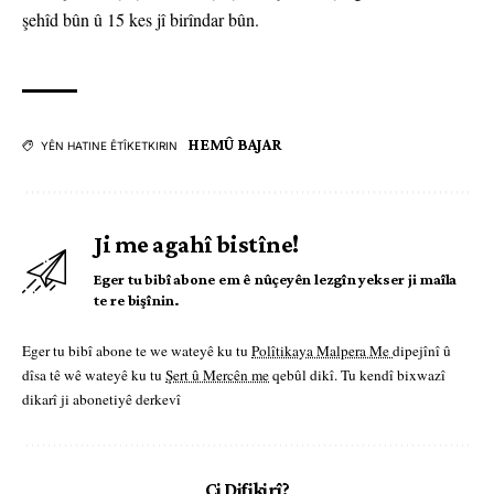
şehîd bûn û 15 kes jî birîndar bûn.
HEMÛ BAJAR
YÊN HATINE ÊTÎKETKIRIN
Ji me agahî bistîne!
Eger tu bibî abone em ê nûçeyên lezgîn yekser ji maîla
te re bişînin.
Eger tu bibî abone te we wateyê ku tu
Polîtikaya Malpera Me
dipejînî û
dîsa tê wê wateyê ku tu
Şert û Mercên me
qebûl dikî. Tu kendî bixwazî
dikarî ji abonetiyê derkevî
Çi Difikirî?