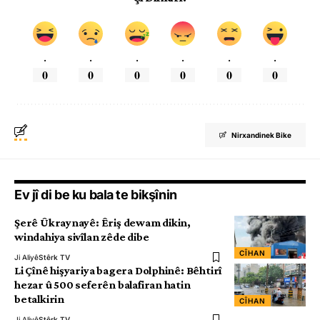
.
.
.
.
.
.
0
0
0
0
0
0
Nirxandinek Bike
Ev jî di be ku bala te bikşînin
Şerê Ûkraynayê: Êriş dewam dikin,
windahiya sivîlan zêde dibe
CÎHAN
Ji Aliyê
Stêrk TV
Li Çînê hişyariya bagera Dolphinê: Bêhtirî
hezar û 500 seferên balafiran hatin
betalkirin
CÎHAN
Ji Aliyê
Stêrk TV