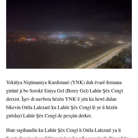
Yekitîya Niştimaniya Kurdistanê (YNK) duh êvarê fermana
girtinê ji bo Serokê Eniya Gel (Berey Gel) Lahûr Şêx Cengî
derxist. Îşev di navbera hêzên YNK’ê yên ku hewl didan
bikevin Otêla Lalezarê ku Lahûr Şêx Cengî lê ye û hêzên
girêdayî Lahûr Şêx Cengî de pevçûn derket.
Hate ragihandin ku Lahûr Şêx Cengî li Otêla Lalezarê ya li