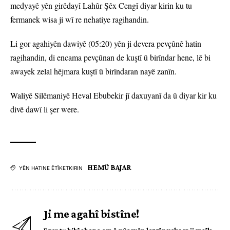
medyayê yên girêdayî Lahûr Şêx Cengî diyar kirin ku tu
fermanek wisa ji wî re nehatiye ragihandin.
Li gor agahiyên dawiyê (05:20) yên ji devera pevçûnê hatin
ragihandin, di encama pevçûnan de kuştî û birîndar hene, lê bi
awayek zelal hêjmara kuştî û birîndaran nayê zanîn.
Waliyê Silêmaniyê Heval Ebubekir jî daxuyanî da û diyar kir ku
divê dawî li şer were.
HEMÛ BAJAR
YÊN HATINE ÊTÎKETKIRIN
Ji me agahî bistîne!