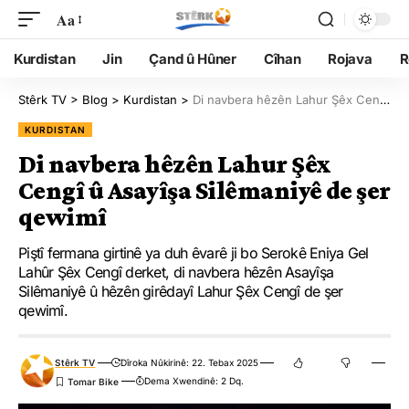
Aa
Kurdistan
Jin
Çand û Hûner
Cîhan
Rojava
R
Stêrk TV
>
Blog
>
Kurdistan
>
Di navbera hêzên Lahur Şêx Cengî û Asayîşa Silêmaniyê de şer qewimî
KURDISTAN
Di navbera hêzên Lahur Şêx
Cengî û Asayîşa Silêmaniyê de şer
qewimî
Piştî fermana girtinê ya duh êvarê ji bo Serokê Eniya Gel
Lahûr Şêx Cengî derket, di navbera hêzên Asayîşa
Silêmaniyê û hêzên girêdayî Lahur Şêx Cengî de şer
qewimî.
Stêrk TV
Dîroka Nûkirinê: 22. Tebax 2025
Dema Xwendinê: 2 Dq.