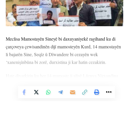
Meclisa Mamostayên Sineyê bi daxuyaniyekê ragihand ku di
çarçoveya çewisandinên dijî mamosteyên Kurd, 14 mamostayên
li bajarên Sine, Seqîz û Dîwandere bi cezayên wek
‘xanenişînbûna bi zorê, durxistina ji kar hatin cezakirin.
Hate diyarkirin ku her 14 mamoste ji aliyê Lijenya Nirxandina
Binpêkirinên Îdarî ya Wezareta Perwerdeyê ya Îranê ve hatine
Vê Nûçeyê Bixwîne
cezakirin.
Di daxuyaniyê de navê mamosteyên hatine cezakirin wiha hatin
rêzkirin: “Mecîd Kerîmî, Xeyas Nîmetî, Selah Hacî Mîrzayî,
Nesrîn Kerîmî, Leyla Zarî, Feysel Nûrî, Perweyz Hesenî, Kawe
Mihemed Zade, Hîwa Qureyşî, Umêd Şamhemedî, Şehram