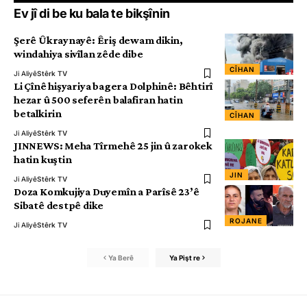
Ev jî di be ku bala te bikşînin
Şerê Ûkraynayê: Êriş dewam dikin,
windahiya sivîlan zêde dibe
CÎHAN
Ji Aliyê
Stêrk TV
Li Çînê hişyariya bagera Dolphinê: Bêhtirî
hezar û 500 seferên balafiran hatin
betalkirin
CÎHAN
Ji Aliyê
Stêrk TV
JINNEWS: Meha Tîrmehê 25 jin û zarokek
hatin kuştin
JIN
Ji Aliyê
Stêrk TV
Doza Komkujiya Duyemîn a Parîsê 23’ê
Sibatê destpê dike
ROJANE
Ji Aliyê
Stêrk TV
Ya Berê
Ya Pişt re