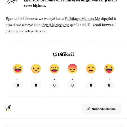
Eger tu bibî abone em ê nûçeyên lezgîn yekser ji maîla
te re bişînin.
Eger tu bibî abone te we wateyê ku tu
Polîtikaya Malpera Me
dipejînî û
dîsa tê wê wateyê ku tu
Şert û Mercên me
qebûl dikî. Tu kendî bixwazî
dikarî ji abonetiyê derkevî
Çi Difikirî?
.
.
.
.
.
.
0
0
0
0
0
0
Nirxandinek Bike