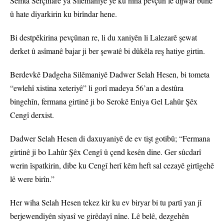
Semta Serçinarê ya Silêmaniyê ye ku niha pevçûn lê dijwar bûne
û hate diyarkirin ku birîndar hene.
Bi destpêkirina pevçûnan re, li du xaniyên li Lalezarê şewat
derket û asîmanê bajar ji ber şewatê bi dûkêla reş hatiye girtin.
Berdevkê Dadgeha Silêmaniyê Dadwer Selah Hesen, bi tometa
“ewlehî xistina xeteriyê” li gorî madeya 56’an a destûra
bingehîn, fermana girtinê ji bo Serokê Eniya Gel Lahûr Şêx
Cengî derxist.
Dadwer Selah Hesen di daxuyaniyê de ev tişt gotibû; “Fermana
girtinê ji bo Lahûr Şêx Cengî û çend kesên dine. Ger sûcdarî
werin îspatkirin, dibe ku Cengî herî kêm heft sal cezayê girtîgehê
lê were birîn.”
Her wiha Selah Hesen tekez kir ku ev biryar bi tu partî yan jî
berjewendiyên siyasî ve girêdayî nîne. Lê belê, dezgehên