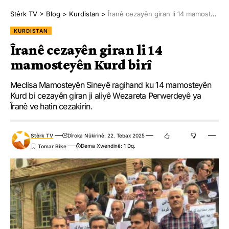
Stêrk TV
>
Blog
>
Kurdistan
>
Îranê cezayên giran li 14 mamosteyên Kurd birî
KURDISTAN
Îranê cezayên giran li 14
mamosteyên Kurd birî
Meclisa Mamosteyên Sineyê ragihand ku 14 mamosteyên
Kurd bi cezayên giran ji aliyê Wezareta Perwerdeyê ya
Îranê ve hatin cezakirin.
Stêrk TV
Dîroka Nûkirinê: 22. Tebax 2025
Dema Xwendinê: 1 Dq.