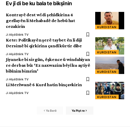
Ev jî di be ku bala te bikşînin
Kontrayê dest wî di şehîdkirina 4
gerîlayên li Mehabadê de hebû hat
cezakirin
KURDISTAN
Ji Aliyê
Stêrk TV
Kete: Polîtîkayên şerê taybet ên li dijî
Dersimê bi qirkirina çandî kûrtir dibe
KURDISTAN
Ji Aliyê
Stêrk TV
Jiyaneke bi sirgûn, êşkence û windahiyan
re derbas bû: ‘Ez naxwazim bêyî ku aştiyê
bibînim bimrim’
KURDISTAN
Ji Aliyê
Stêrk TV
Li Merîwanê 6 Kurd hatin binçavkirin
Ji Aliyê
Stêrk TV
KURDISTAN
Ya Berê
Ya Pişt re