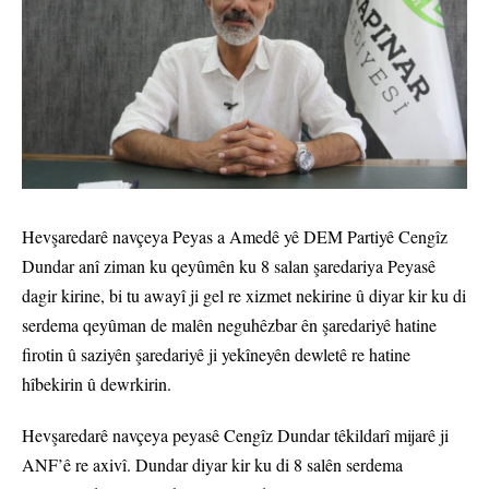
Hevşaredarê navçeya Peyas a Amedê yê DEM Partiyê Cengîz
Dundar anî ziman ku qeyûmên ku 8 salan şaredariya Peyasê
dagir kirine, bi tu awayî ji gel re xizmet nekirine û diyar kir ku di
serdema qeyûman de malên neguhêzbar ên şaredariyê hatine
firotin û saziyên şaredariyê ji yekîneyên dewletê re hatine
hîbekirin û dewrkirin.
Hevşaredarê navçeya peyasê Cengîz Dundar têkildarî mijarê ji
ANF’ê re axivî. Dundar diyar kir ku di 8 salên serdema