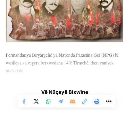
Fermandariya Biryargehê ya Navenda Parastina Gel (NPG) bi
wesîleya salvegera berxwedana 14’ê Tîrmehê, daxuyaniyek
nivîskî da.
Di daxuyaniya Fermandariya Biryargehê ya NPG’ê de, ev tişt
hatin diyarkirin:
Vê Nûçeyê Bixwîne
“Pêşengên me yên nemir Kemal Pîr, Mehmet Hayrî Dûrmûş,
Akîf Yilmaz û Alî Çîçek êşkenceyên herî hov ên mêtingeran
vale derxistin û bi berxwedanê rêya serketinê vekirin. Di şexsê
van pêşengan de em hemû şehîdên xwe bi rêzdarî, hezkirin û