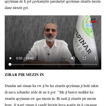
qeyûman de li gel çavkaniyên şaredariyê qeyûman zirarên mezin
dane nirxên gel.
ZIRAR PIR MEZIN IN
Dundar anî ziman ku ew ji bo ku zirarên qeyûman ji holê rakin
di nava xebateke zêde de ne û got: ‘’Me jî bawer nedikir ku
zirarên qeyûman ew qas mezin in. Bi rastî jî zirarên pir mezin
hene. Ji warê ziman û çandê bigirin heya warên jin û ciwanan