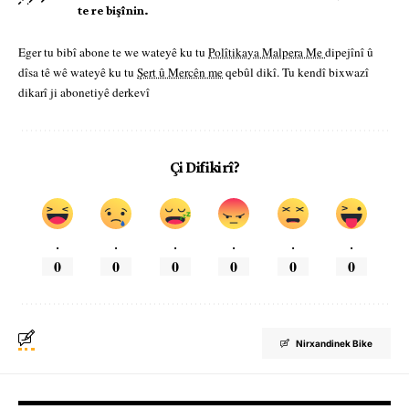
te re bişînin.
Eger tu bibî abone te we wateyê ku tu
Polîtikaya Malpera Me
dipejînî û
dîsa tê wê wateyê ku tu
Şert û Mercên me
qebûl dikî. Tu kendî bixwazî
dikarî ji abonetiyê derkevî
Çi Difikirî?
.
.
.
.
.
.
0
0
0
0
0
0
Nirxandinek Bike