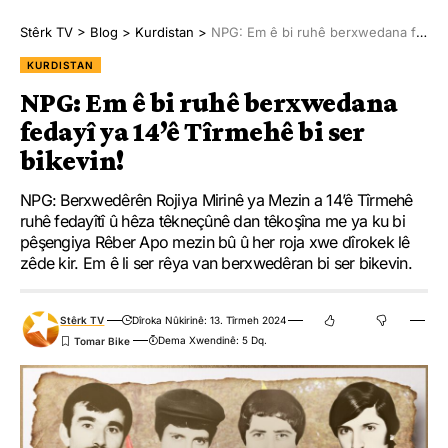
Stêrk TV
>
Blog
>
Kurdistan
>
NPG: Em ê bi ruhê berxwedana fedayî ya 14’ê Tîrmehê bi ser bikevin!
KURDISTAN
NPG: Em ê bi ruhê berxwedana
fedayî ya 14’ê Tîrmehê bi ser
bikevin!
NPG: Berxwedêrên Rojiya Mirinê ya Mezin a 14’ê Tîrmehê
ruhê fedayîtî û hêza têkneçûnê dan têkoşîna me ya ku bi
pêşengiya Rêber Apo mezin bû û her roja xwe dîrokek lê
zêde kir. Em ê li ser rêya van berxwedêran bi ser bikevin.
Stêrk TV
Dîroka Nûkirinê: 13. Tîrmeh 2024
Dema Xwendinê: 5 Dq.