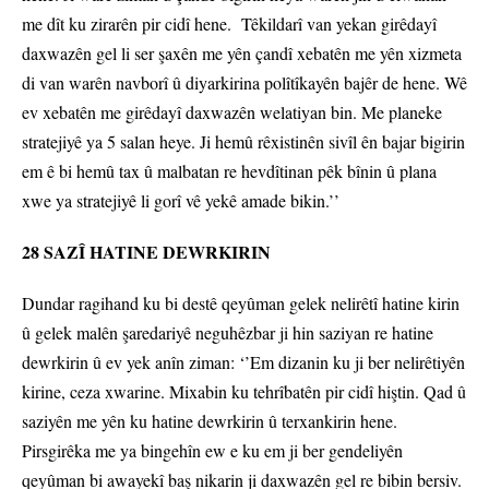
me dît ku zirarên pir cidî hene. Têkildarî van yekan girêdayî
daxwazên gel li ser şaxên me yên çandî xebatên me yên xizmeta
di van warên navborî û diyarkirina polîtîkayên bajêr de hene. Wê
ev xebatên me girêdayî daxwazên welatiyan bin. Me planeke
stratejiyê ya 5 salan heye. Ji hemû rêxistinên sivîl ên bajar bigirin
em ê bi hemû tax û malbatan re hevdîtinan pêk bînin û plana
xwe ya stratejiyê li gorî vê yekê amade bikin.’’
28 SAZÎ HATINE DEWRKIRIN
Dundar ragihand ku bi destê qeyûman gelek nelirêtî hatine kirin
û gelek malên şaredariyê neguhêzbar ji hin saziyan re hatine
dewrkirin û ev yek anîn ziman: ‘’Em dizanin ku ji ber nelirêtiyên
kirine, ceza xwarine. Mixabin ku tehrîbatên pir cidî hiştin. Qad û
saziyên me yên ku hatine dewrkirin û terxankirin hene.
Pirsgirêka me ya bingehîn ew e ku em ji ber gendeliyên
qeyûman bi awayekî baş nikarin ji daxwazên gel re bibin bersiv.