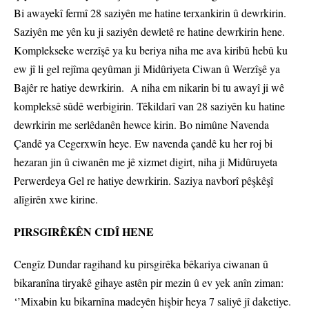
Bi awayekî fermî 28 saziyên me hatine terxankirin û dewrkirin.
Saziyên me yên ku ji saziyên dewletê re hatine dewrkirin hene.
Komplekseke werzîşê ya ku beriya niha me ava kiribû hebû ku
ew jî li gel rejîma qeyûman ji Midûriyeta Ciwan û Werzîşê ya
Bajêr re hatiye dewrkirin. A niha em nikarin bi tu awayî ji wê
kompleksê sûdê werbigirin. Têkildarî van 28 saziyên ku hatine
dewrkirin me serlêdanên hewce kirin. Bo nimûne Navenda
Çandê ya Cegerxwîn heye. Ew navenda çandê ku her roj bi
hezaran jin û ciwanên me jê xizmet digirt, niha ji Midûruyeta
Perwerdeya Gel re hatiye dewrkirin. Saziya navborî pêşkêşî
alîgirên xwe kirine.
PIRSGIRÊKÊN CIDÎ HENE
Cengîz Dundar ragihand ku pirsgirêka bêkariya ciwanan û
bikaranîna tiryakê gihaye astên pir mezin û ev yek anîn ziman:
‘’Mixabin ku bikarnîna madeyên hişbir heya 7 saliyê jî daketiye.