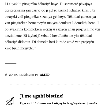
Li aliyekî jî pirsgirêka bêkariyê heye. Di seranserê pêvajoya
desteserkirina şaredariyê de ji gel re xizmet nehatiye kirin û bi
awayekî cidî pirsgirêka xizaniya gel heye. Têkildarî çareseriya
van pirsgirêkan bernameyên me yên demkurt û demdirêj hene. Ji
bo avakirina kompleksên werzîş û saziyên jinan projeyên me yên
mezin hene. Bi taybet jî xebat û hevdîtinên me yên têkildarî
bêkariyê didomin. Di demeke herî kurt de em ê van projeyên
xwe bixin meriyetê.’’
AMED
YÊN HATINE ÊTÎKETKIRIN
Ji me agahî bistîne!
Eger tu bibî abone em ê nûçeyên lezgîn yekser ji maîla