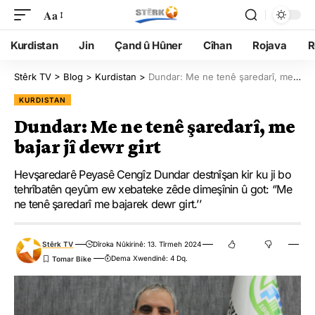
Aa
Kurdistan
Jin
Çand û Hûner
Cîhan
Rojava
R
Stêrk TV
>
Blog
>
Kurdistan
>
Dundar: Me ne tenê şaredarî, me bajar jî dewr girt
KURDISTAN
Dundar: Me ne tenê şaredarî, me
bajar jî dewr girt
Hevşaredarê Peyasê Cengîz Dundar destnîşan kir ku ji bo
tehrîbatên qeyûm ew xebateke zêde dimeşînin û got: ‘’Me
ne tenê şaredarî me bajarek dewr girt.’’
Stêrk TV
Dîroka Nûkirinê: 13. Tîrmeh 2024
Dema Xwendinê: 4 Dq.