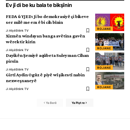
Ev jî di be ku bala te bikşînin
FEDA û YJED: Ji bo demokrasiyê çi bikeve
ser milê me em ê bi cih bînin
ROJANE
Ji Aliyê
Stêrk TV
Xizmên windayan banga avêtina gavên
wêrektir kirin
ROJANE
Ji Aliyê
Stêrk TV
Dayikên Şemiyê aqûbeta Suleyman Cîhan
pirsîn
ROJANE
Ji Aliyê
Stêrk TV
Girtî Aydin Ogûz ê piyê wî şikestî nabin
nexweşxaneyê
ROJANE
Ji Aliyê
Stêrk TV
Ya Berê
Ya Pişt re