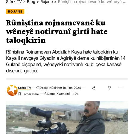
Stêrk TV
>
Blog
>
Rojane
>
Rûniştina rojnamevanê ku wêneyê notirvanî girtî hate taloqkirin
ROJANE
Rûniştina rojnamevanê ku
wêneyê notirvanî girtî hate
taloqkirin
Rûniştina Rojnamevan Abdullah Kaya hate taloqkirin ku
Kaya li navçeya Giyadîn a Agirêyê dema ku hilbijartinên 14
Gulanê dişopand, wêneyekî notirvanê ku bi çeka kanasê
disekinî, girtîbû.
Stêrk TV
Dîroka Nûkirinê: 18. Îlon 2024
Dema Xwendinê: 1 Dq.