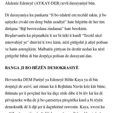
Akdenîz Edeneyê (AYKAY-DER) tevlî daxuyaniyê bûn.
Di daxuyaniya ku pankarta “Ji bo edaletê em tecrîdê rakin, ji bo
aştiyeke civakî em deng bidin azadiyê” hate hilgirtin de her tim
dirûşma “Bijî berxwedana zindanan” hate berzkirin.
Beşdarvanên ku pêşmalkên li ser bi tirkî û kurdî “Tecrîd sûcê
mirovahiyê ye” dinivîsî li xwe kirin, nêzî girtîgehê ji aliyê polîsan
ve hatin astengkirin. Malbatên girtiyan ên destûr nedan ku nêzî
girtîgehê bibin di bin dorpêça polîsan de daxuyanî dan.
BANGA JI BO HÊZÊN DEMOKRASIYÊ
Hevseroka DEM Partiyê ya Edeneyê Hêlîn Kaya ya di bin
dorpêçê de axivî, anî ziman ku li Rojhilata Navîn krîz kûr bûne,
îhtîmala şer û pevçûnê her ku diçe zêde dibe û bi lêv kir ku di
pêvajoyeke wiha de ji bo çareseriya pirsgirêka kurd a bi rêyên
demokratîk dê li dijî şer û dagirkirinê rawestin. Kaya, xwest ku