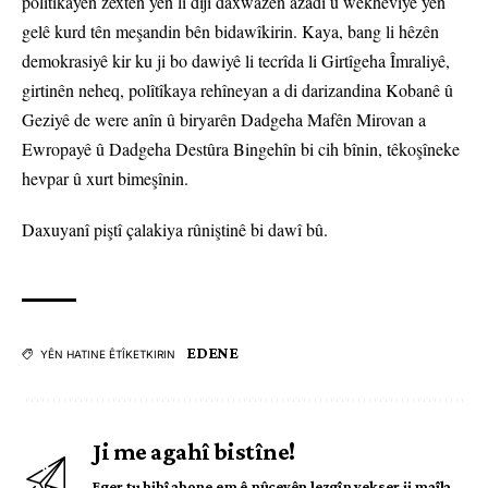
polîtîkayên zextên yên li dijî daxwazên azadî û wekheviyê yên
gelê kurd tên meşandin bên bidawîkirin. Kaya, bang li hêzên
demokrasiyê kir ku ji bo dawiyê li tecrîda li Girtîgeha Îmraliyê,
girtinên neheq, polîtîkaya rehîneyan a di darizandina Kobanê û
Geziyê de were anîn û biryarên Dadgeha Mafên Mirovan a
Ewropayê û Dadgeha Destûra Bingehîn bi cih bînin, têkoşîneke
hevpar û xurt bimeşînin.
Daxuyanî piştî çalakiya rûniştinê bi dawî bû.
EDENE
YÊN HATINE ÊTÎKETKIRIN
Ji me agahî bistîne!
Eger tu bibî abone em ê nûçeyên lezgîn yekser ji maîla