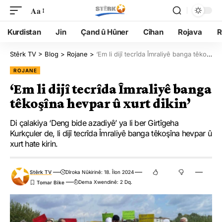
Aa
Kurdistan
Jin
Çand û Hûner
Cîhan
Rojava
R
Stêrk TV
>
Blog
>
Rojane
>
‘Em li dijî tecrîda Îmraliyê banga têkoşîna hevpar û xurt dikin’
ROJANE
‘Em li dijî tecrîda Îmraliyê banga
têkoşîna hevpar û xurt dikin’
Di çalakiya ‘Deng bide azadiyê’ ya li ber Girtîgeha
Kurkçuler de, li dijî tecrîda Îmraliyê banga têkoşîna hevpar û
xurt hate kirin.
Stêrk TV
Dîroka Nûkirinê: 18. Îlon 2024
Dema Xwendinê: 2 Dq.