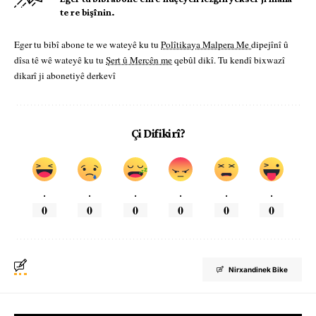
te re bişînin.
Eger tu bibî abone te we wateyê ku tu
Polîtikaya Malpera Me
dipejînî û
dîsa tê wê wateyê ku tu
Şert û Mercên me
qebûl dikî. Tu kendî bixwazî
dikarî ji abonetiyê derkevî
Çi Difikirî?
.
.
.
.
.
.
0
0
0
0
0
0
Nirxandinek Bike