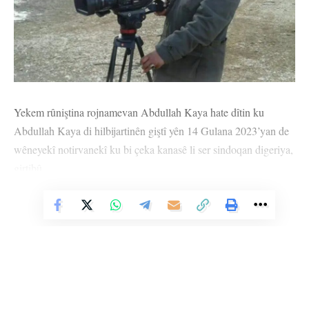
Yekem rûniştina rojnamevan Abdullah Kaya hate dîtin ku
Abdullah Kaya di hilbijartinên giştî yên 14 Gulana 2023’yan de
wêneyekî notirvanekî ku bi çeka kanasê li ser sindoqan digeriya,
girtibû.
Kaya di îfadeya xwe ya dadgehê de got: ‘’ Ez rojnamevan im û
Vê Nûçeyê Bixwîne
karê xwe dikim. Rojnamevan dikarin wêneyên rewşên
dijqanûnî bigirin û têkildarî vê yekê nûçeyan amade bikin. Ji ber
wê yekê ez tehliyeya xwe dixwazim.’’
Dadgehê biryar da ku rûniştin were taloqkirin û di 21’ê Sibata
2025’an de were dîtin.