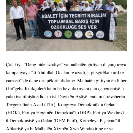
Çalakiya “Deng bide azadiyê” ya malbatên girtiyan di çarçoveya
kampanyaya “Ji Abdullah Ocalan re azadî, ji pirsgirêka kurd re
çareserî” de dane destpêkirin didome. Malbatên girtiyan ên li ber
Girtîgeha Kurkçulerê hatin ba hev, daxuyanî dan çapemeniyê û
çalakiya rûniştinê lidar xist. Dayikên Aştiyê, endam û rêveberên
Tevgera Jinên Azad (TJA), Kongreya Demokratîk a Gelan
(HDK), Partiya Herêmên Demokratîk (DBP), Partiya Wekhevî
û Demokrasiyê ya Gelan (DEM Partî), Komeleya Piştevanî û
Alîkariyê ya bi Malbatên Xizmên Xwe Windakirine re ya