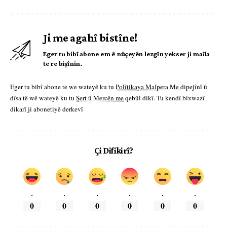
Ji me agahî bistîne!
Eger tu bibî abone em ê nûçeyên lezgîn yekser ji maîla
te re bişînin.
Eger tu bibî abone te we wateyê ku tu
Polîtikaya Malpera Me
dipejînî û
dîsa tê wê wateyê ku tu
Şert û Mercên me
qebûl dikî. Tu kendî bixwazî
dikarî ji abonetiyê derkevî
Çi Difikirî?
.
.
.
.
.
.
0
0
0
0
0
0