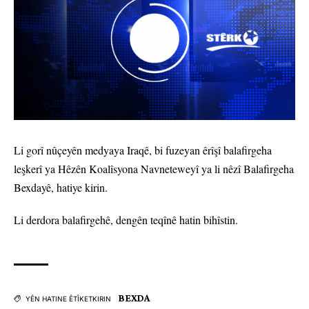
Li gorî nûçeyên medyaya Iraqê, bi fuzeyan êrîşî balafirgeha
leşkerî ya Hêzên Koalîsyona Navneteweyî ya li nêzî Balafirgeha
Bexdayê, hatiye kirin.
Li derdora balafirgehê, dengên teqînê hatin bihîstin.
BEXDA
YÊN HATINE ÊTÎKETKIRIN