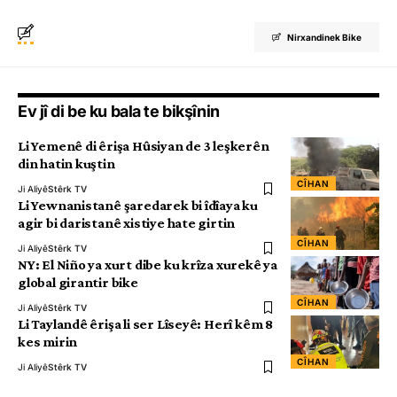
Nirxandinek Bike
Ev jî di be ku bala te bikşînin
Li Yemenê di êrişa Hûsiyan de 3 leşkerên
din hatin kuştin
CÎHAN
Ji Aliyê
Stêrk TV
Li Yewnanistanê şaredarek bi îdîaya ku
agir bi daristanê xistiye hate girtin
CÎHAN
Ji Aliyê
Stêrk TV
NY: El Niño ya xurt dibe ku krîza xurekê ya
global girantir bike
CÎHAN
Ji Aliyê
Stêrk TV
Li Taylandê êrişa li ser Lîseyê: Herî kêm 8
kes mirin
CÎHAN
Ji Aliyê
Stêrk TV