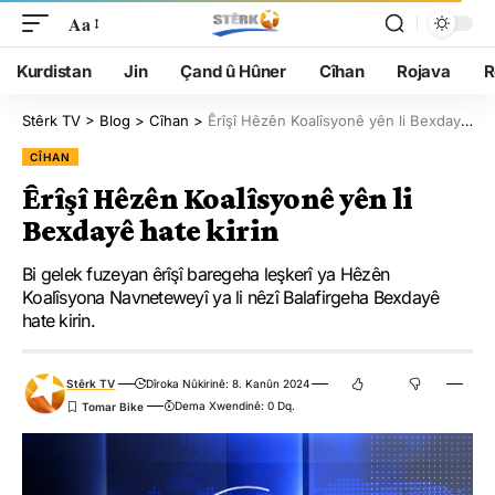
Aa
Kurdistan
Jin
Çand û Hûner
Cîhan
Rojava
R
Stêrk TV
>
Blog
>
Cîhan
>
Êrîşî Hêzên Koalîsyonê yên li Bexdayê hate kirin
CÎHAN
Êrîşî Hêzên Koalîsyonê yên li
Bexdayê hate kirin
Bi gelek fuzeyan êrîşî baregeha leşkerî ya Hêzên
Koalîsyona Navneteweyî ya li nêzî Balafirgeha Bexdayê
hate kirin.
Stêrk TV
Dîroka Nûkirinê: 8. Kanûn 2024
Dema Xwendinê: 0 Dq.