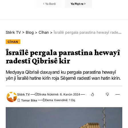
Ya Berê
Ya Pişt re
Stêrk TV
>
Blog
>
Cîhan
>
Îsraîlê pergala parastina hewayî radestî Qibrisê kir
CÎHAN
Îsraîlê pergala parastina hewayî
radestî Qibrisê kir
Medyaya Qibrisê daxuyand ku pergala parastina hewayî
yên ji Îsraîlê hatine kirîn roja Sêşemê radestî wan hatin kirin.
Stêrk TV
Dîroka Nûkirinê: 6. Kanûn 2024
Dema Xwendinê: 1 Dq.