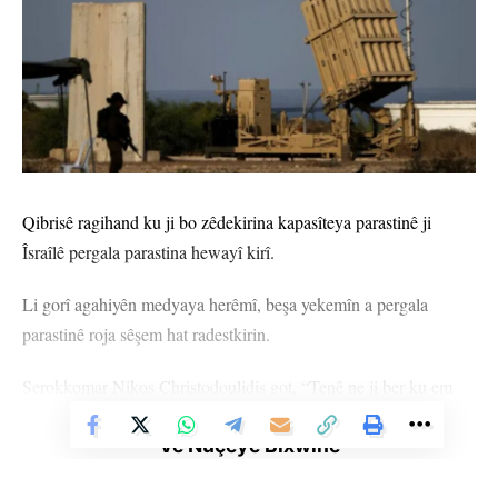
Qibrisê ragihand ku ji bo zêdekirina kapasîteya parastinê ji
Îsraîlê pergala parastina hewayî kirî.
Li gorî agahiyên medyaya herêmî, beşa yekemîn a pergala
parastinê roja sêşem hat radestkirin.
Serokkomar Nikos Christodoulidis got, “Tenê ne ji ber ku em
welatekî dagirkirî ne, ji ber ku em xwedî girîngiyeke jeo-stratejîk
Vê Nûçeyê Bixwîne
in û endamê Yekîtiya Ewropayê ne, ji bo hêza xwe ya
astengkirinê zêde bikin çi pêwîst be em ê bikin û dikin jî.”