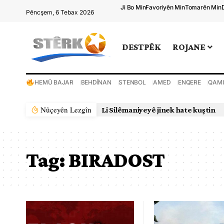
Ji Bo Min
Favoriyên Min
Tomarên Min
Pêncşem, 6 Tebax 2026
DESTPÊK
ROJANE
HEMÛ BAJAR
BEHDÎNAN
STENBOL
AMED
ENQERE
QAMI
Nûçeyên Lezgîn
Li Silêmaniyeyê jinek hate kuştin
Tag:
BIRADOST