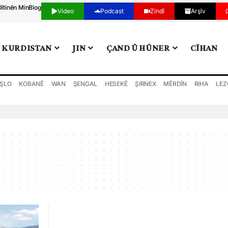
Dîtinên Min
Blog
Video
Podcast
Zindî
Arşîv
KURDISTAN
JIN
ÇAND Û HÛNER
CÎHAN
ŞLO
KOBANÊ
WAN
ŞENGAL
HESEKÊ
ŞIRNEX
MÊRDÎN
RIHA
LEZ