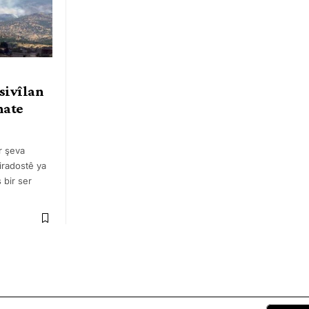
 sivîlan
hate
r şeva
iradostê ya
 bir ser