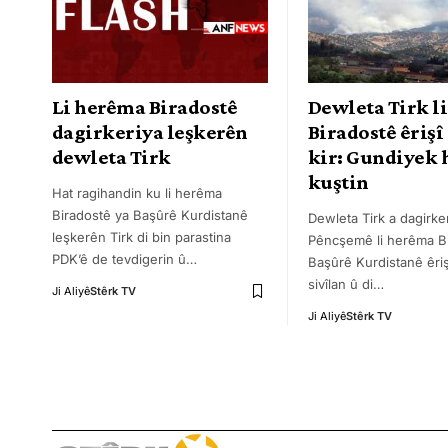
Li herêma Biradostê
Dewleta Tirk li
dagirkeriya leşkerên
Biradostê êrişî
dewleta Tirk
kir: Gundiyek 
kuştin
Hat ragihandin ku li herêma
Biradostê ya Başûrê Kurdistanê
Dewleta Tirk a dagirke
leşkerên Tirk di bin parastina
Pêncşemê li herêma B
PDK’ê de tevdigerin û
…
Başûrê Kurdistanê êriş
sivîlan û di
…
Ji Aliyê
Stêrk TV
Ji Aliyê
Stêrk TV