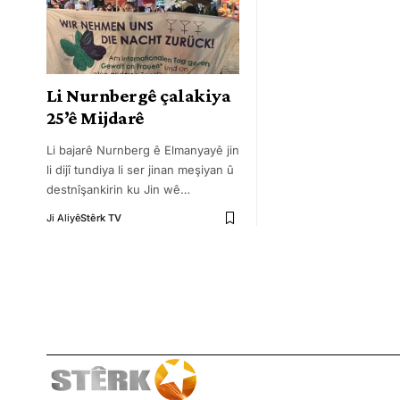
Li Nurnbergê çalakiya
25’ê Mijdarê
Li bajarê Nurnberg ê Elmanyayê jin
li dijî tundiya li ser jinan meşiyan û
destnîşankirin ku Jin wê
…
Ji Aliyê
Stêrk TV