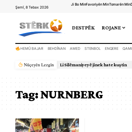
Ji Bo Min
Favoriyên Min
Tomarên Min
Şemî, 8 Tebax 2026
DESTPÊK
ROJANE
HEMÛ BAJAR
BEHDÎNAN
AMED
STENBOL
ENQERE
QAMI
Nûçeyên Lezgîn
Li Silêmaniyeyê jinek hate kuştin
Tag:
NURNBERG