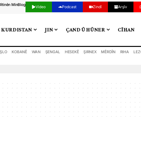
Dîtinên Min
Blog
Video
Podcast
Zindî
Arşîv
KURDISTAN
JIN
ÇAND Û HÛNER
CÎHAN
ŞLO
KOBANÊ
WAN
ŞENGAL
HESEKÊ
ŞIRNEX
MÊRDÎN
RIHA
LEZ