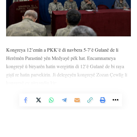
Kongreya 12’emîn a PKK’ê di navbera 5-7’ê Gulanê de li
Herêmên Parastinê yên Medyayê pêk hat. Encamnameya
kongreyê û biryarên hatin wergirtin di 12’ê Gulanê de bi raya
giştî re hatin parvekirin. Ji delegeyên kongreyê Zozan Çewlîg li
kongreyê ev nirxandin kir:
Vê Nûçeyê Bixwîne