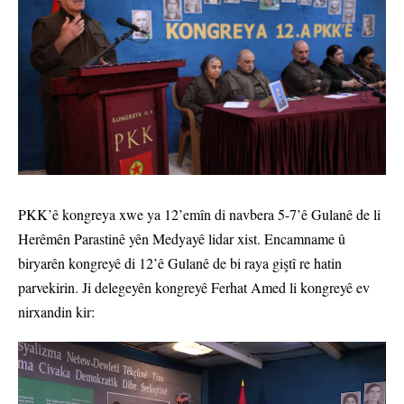
PKK’ê kongreya xwe ya 12’emîn di navbera 5-7’ê Gulanê de li
Herêmên Parastinê yên Medyayê lidar xist. Encamname û
biryarên kongreyê di 12’ê Gulanê de bi raya giştî re hatin
parvekirin. Ji delegeyên kongreyê Ferhat Amed li kongreyê ev
nirxandin kir: