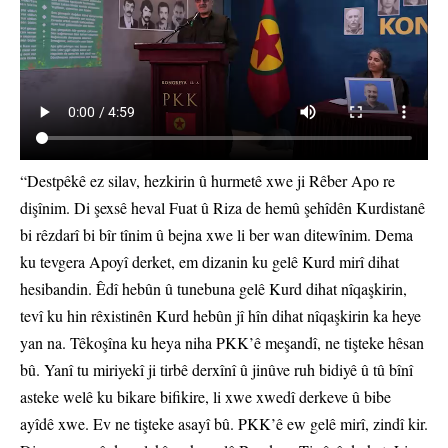
“Destpêkê ez silav, hezkirin û hurmetê xwe ji Rêber Apo re
dişînim. Di şexsê heval Fuat û Riza de hemû şehîdên Kurdistanê
bi rêzdarî bi bîr tînim û bejna xwe li ber wan ditewînim. Dema
ku tevgera Apoyî derket, em dizanin ku gelê Kurd mirî dihat
hesibandin. Êdî hebûn û tunebuna gelê Kurd dihat nîqaşkirin,
tevî ku hin rêxistinên Kurd hebûn jî hîn dihat nîqaşkirin ka heye
yan na. Têkoşîna ku heya niha PKK’ê meşandî, ne tişteke hêsan
bû. Yanî tu miriyekî ji tirbê derxînî û jinûve ruh bidiyê û tû bînî
asteke welê ku bikare bifikire, li xwe xwedî derkeve û bibe
ayîdê xwe. Ev ne tişteke asayî bû. PKK’ê ew gelê mirî, zindî kir.