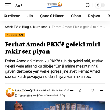
Aa
Kurdistan
Jin
Çand û Hûner
Cîhan
Rojava
R
Stêrk TV
>
Blog
>
Kurdistan
>
Ferhat Amed: PKK’ê gelekî mirî rakir ser piyan
KURDISTAN
Ferhat Amed: PKK’ê gelekî mirî
rakir ser piyan
Ferhat Amed anî ziman ku PKK'ê ruh da gelekî mirî, rastiya
gelekî welê afirand ku dibêje "Em ji mirinê mezintir in" û
gavên destpêkê yên weke şoreşa jinê avêt. Ferhat Amed
soz da ku di pêvajoya nû de jî hêjayî van nirxan be.
Stêrk TV
Dîroka Nûkirinê: 20. Gulan 2025
Dema Xwendinê: 2 Dq.