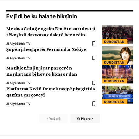
Ev jî di be ku bala te bikşînin
Meclîsa Gel a Şengalê: Em ê tu carî dest ji
têkoşîn û daxwaza edaletê bernedin
KURDISTAN
Ji Aliyê
Stêrk TV
Şopên ji heqîqetê: Fermandar Zekiye
Ji Aliyê
Stêrk TV
KURDISTAN
Muzikjenên jin ji çar parçeyên
Kurdistanê bi hev re konser dan
KURDISTAN
Ji Aliyê
Stêrk TV
Platforma Ked û Demokrasiyê piştgirî da
qanûna çarçoveyî
KURDISTAN
Ji Aliyê
Stêrk TV
Ya Berê
Ya Pişt re