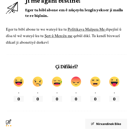
Ji me agahî bistîne!
Eger tu bibî abone em ê nûçeyên lezgîn yekser ji maîla
te re bişînin.
Eger tu bibî abone te we wateyê ku tu
Polîtikaya Malpera Me
dipejînî û
dîsa tê wê wateyê ku tu
Şert û Mercên me
qebûl dikî. Tu kendî bixwazî
dikarî ji abonetiyê derkevî
Çi Difikirî?
.
.
.
.
.
.
0
0
0
0
0
0
Nirxandinek Bike