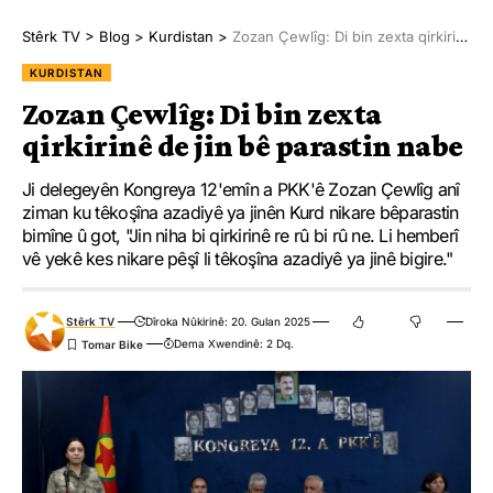
Stêrk TV
>
Blog
>
Kurdistan
>
Zozan Çewlîg: Di bin zexta qirkirinê de jin bê parastin nabe
KURDISTAN
Zozan Çewlîg: Di bin zexta
qirkirinê de jin bê parastin nabe
Ji delegeyên Kongreya 12'emîn a PKK'ê Zozan Çewlîg anî
ziman ku têkoşîna azadiyê ya jinên Kurd nikare bêparastin
bimîne û got, "Jin niha bi qirkirinê re rû bi rû ne. Li hemberî
vê yekê kes nikare pêşî li têkoşîna azadiyê ya jinê bigire."
Stêrk TV
Dîroka Nûkirinê: 20. Gulan 2025
Dema Xwendinê: 2 Dq.