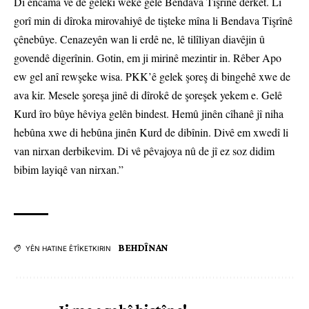
Di encama vê de gelekî weke gelê Bendava Tişrînê derket. Li
gorî min di dîroka mirovahiyê de tişteke mîna li Bendava Tişrînê
çênebûye. Cenazeyên wan li erdê ne, lê tilîliyan diavêjin û
govendê digerînin. Gotin, em ji mirinê mezintir in. Rêber Apo
ew gel anî rewşeke wisa. PKK’ê gelek şoreş di bingehê xwe de
ava kir. Mesele şoreşa jinê di dîrokê de şoreşek yekem e. Gelê
Kurd îro bûye hêviya gelên bindest. Hemû jinên cîhanê jî niha
hebûna xwe di hebûna jinên Kurd de dibînin. Divê em xwedî li
van nirxan derbikevim. Di vê pêvajoya nû de jî ez soz didim
bibim layiqê van nirxan.”
BEHDÎNAN
YÊN HATINE ÊTÎKETKIRIN